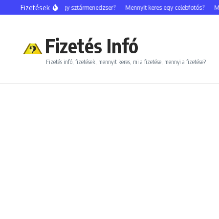
Ugrás a tartalomhoz
Fizetések
Mennyit keres egy sztármenedzser?
Mennyit keres egy celebfotós?
Men
Fizetés Infó
Fizetés infó, fizetések, mennyit keres, mi a fizetése, mennyi a fizetése?