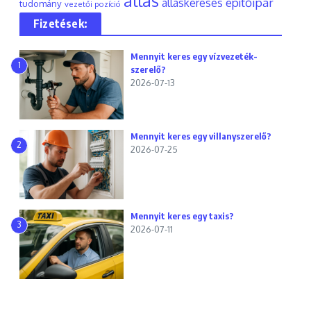
állás
építőipar
álláskeresés
tudomány
vezetői pozíció
Fizetések:
Mennyit keres egy vízvezeték-
1
szerelő?
2026-07-13
Mennyit keres egy villanyszerelő?
2
2026-07-25
Mennyit keres egy taxis?
3
2026-07-11