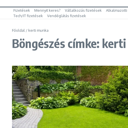
Fizetések
Mennyit keres?
Vállalkozás fizetések
Alkalmazotti
Tech/IT fizetések
Vendéglátás fizetések
Főoldal
/
kerti munka
Böngészés címke: kert