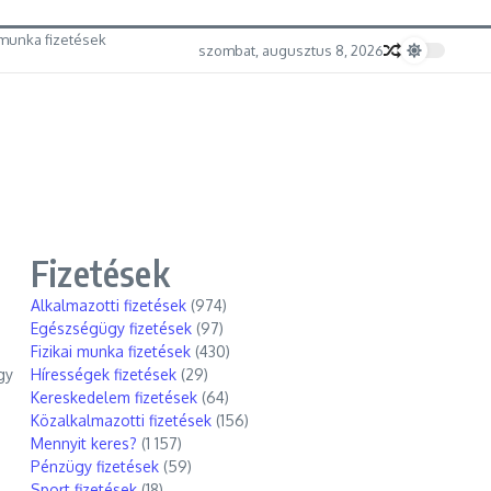
munka fizetések
szombat, augusztus 8, 2026
Fizetések
Alkalmazotti fizetések
(974)
Egészségügy fizetések
(97)
Fizikai munka fizetések
(430)
gy
Hírességek fizetések
(29)
Kereskedelem fizetések
(64)
Közalkalmazotti fizetések
(156)
Mennyit keres?
(1 157)
Pénzügy fizetések
(59)
Sport fizetések
(18)