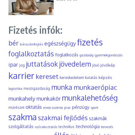
Fizetés infók:
fizetés
bér
egészségügy
bérszámfejtés
foglalkoztatás
foglalkozás
gyermekgondozás
gazdaság
juttatások
jövedelem
ipar
jövőkép
jog
jövő
karrier
kereset
képzés
kereskedelem
kutatás
munka
munkaerőpiac
mezőgazdaság
logisztika
munkalehetőség
munkahely
munkakör
oktatás
pénzügy
művészet
piac
orvosi szakma
sport
szakma
szakmai fejlődés
szakmák
szolgáltatás
technológia
szórakoztatás
technikus
tervezés