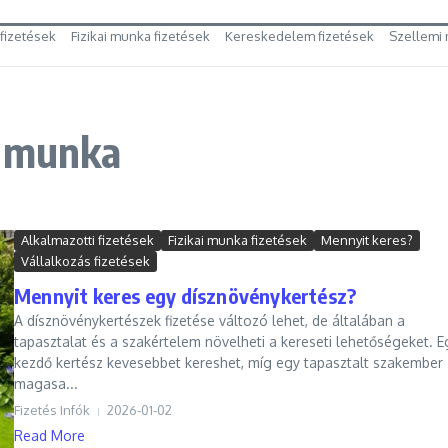
 fizetések
Fizikai munka fizetések
Kereskedelem fizetések
Szellemi 
i munka
Alkalmazotti fizetések
Fizikai munka fizetések
Mennyit keres?
Vállalkozás fizetések
Mennyit keres egy dísznövénykertész?
A dísznövénykertészek fizetése változó lehet, de általában a
tapasztalat és a szakértelem növelheti a kereseti lehetőségeket. E
kezdő kertész kevesebbet kereshet, míg egy tapasztalt szakember
magasa...
Fizetés Infók
2026-01-02
Read More