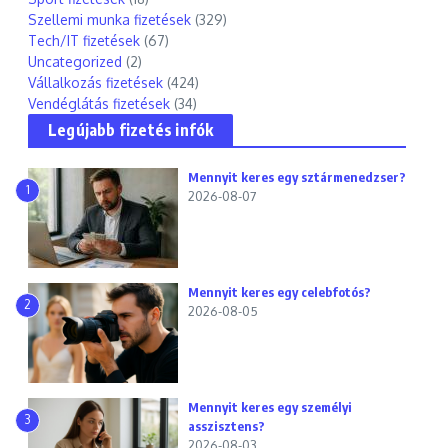
Szellemi munka fizetések
(329)
Tech/IT fizetések
(67)
Uncategorized
(2)
Vállalkozás fizetések
(424)
Vendéglátás fizetések
(34)
Legújabb fizetés infók
Mennyit keres egy sztármenedzser?
1
2026-08-07
Mennyit keres egy celebfotós?
2
2026-08-05
Mennyit keres egy személyi
3
asszisztens?
2026-08-03