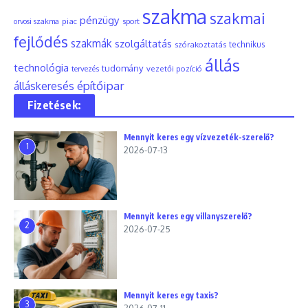
szakma
szakmai
pénzügy
piac
orvosi szakma
sport
fejlődés
szakmák
szolgáltatás
szórakoztatás
technikus
állás
technológia
tudomány
tervezés
vezetői pozíció
építőipar
álláskeresés
Fizetések:
Mennyit keres egy vízvezeték-szerelő?
1
2026-07-13
Mennyit keres egy villanyszerelő?
2
2026-07-25
Mennyit keres egy taxis?
3