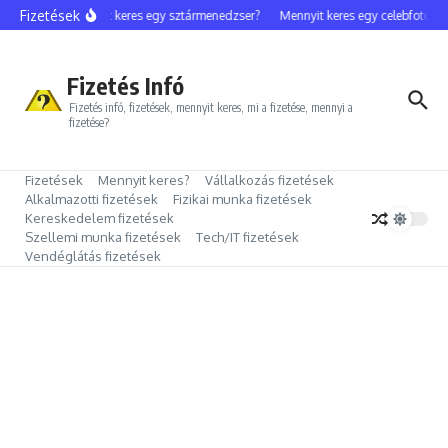
Ugrás a tartalomhoz
Fizetések
Mennyit keres egy sztármenedzser?
Mennyit keres egy celebfotós?
Fizetés Infó
Fizetés infó, fizetések, mennyit keres, mi a fizetése, mennyi a
fizetése?
Fizetések
Mennyit keres?
Vállalkozás fizetések
Alkalmazotti fizetések
Fizikai munka fizetések
Kereskedelem fizetések
Szellemi munka fizetések
Tech/IT fizetések
Vendéglátás fizetések