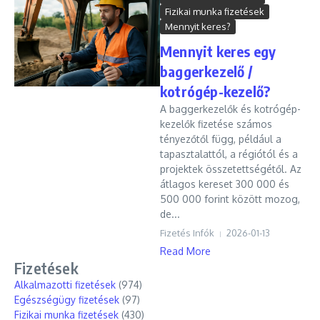
Fizikai munka fizetések
Mennyit keres?
Mennyit keres egy
baggerkezelő /
kotrógép-kezelő?
A baggerkezelők és kotrógép-
kezelők fizetése számos
tényezőtől függ, például a
tapasztalattól, a régiótól és a
projektek összetettségétől. Az
átlagos kereset 300 000 és
500 000 forint között mozog,
de...
Fizetés Infók
2026-01-13
Read More
Fizetések
Alkalmazotti fizetések
(974)
Egészségügy fizetések
(97)
Fizikai munka fizetések
(430)