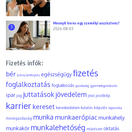
Mennyit keres egy személyi asszisztens?
3
2026-08-03
Fizetés infók:
fizetés
bér
egészségügy
bérszámfejtés
foglalkoztatás
foglalkozás
gyermekgondozás
gazdaság
juttatások
jövedelem
ipar
jövőkép
jog
jövő
karrier
kereset
képzés
kereskedelem
kutatás
logisztika
munka
munkaerőpiac
munkahely
mezőgazdaság
munkalehetőség
munkakör
oktatás
művészet