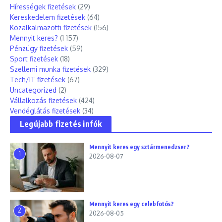
Hírességek fizetések
(29)
Kereskedelem fizetések
(64)
Közalkalmazotti fizetések
(156)
Mennyit keres?
(1 157)
Pénzügy fizetések
(59)
Sport fizetések
(18)
Szellemi munka fizetések
(329)
Tech/IT fizetések
(67)
Uncategorized
(2)
Vállalkozás fizetések
(424)
Vendéglátás fizetések
(34)
Legújabb fizetés infók
Mennyit keres egy sztármenedzser?
1
2026-08-07
Mennyit keres egy celebfotós?
2
2026-08-05