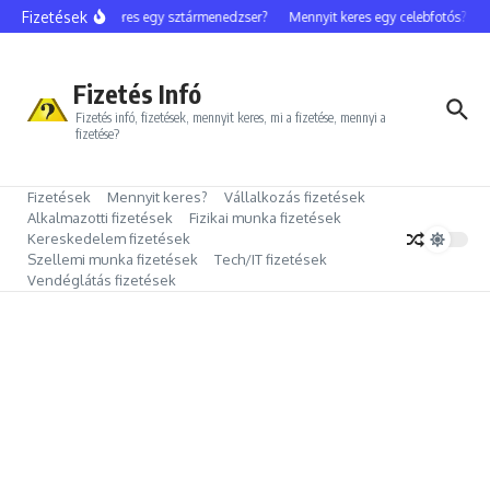
Ugrás a tartalomhoz
Fizetések
Mennyit keres egy sztármenedzser?
Mennyit keres egy celebfotós?
Me
Fizetés Infó
Fizetés infó, fizetések, mennyit keres, mi a fizetése, mennyi a
fizetése?
Fizetések
Mennyit keres?
Vállalkozás fizetések
Alkalmazotti fizetések
Fizikai munka fizetések
Kereskedelem fizetések
Szellemi munka fizetések
Tech/IT fizetések
Vendéglátás fizetések