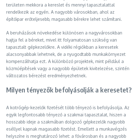
területen mekkora a kereslet és mennyi tapasztalattal
rendelkezik az egyén. A nagyobb városokban, ahol az
építőipar erőteljesebb, magasabb bérekre lehet számítani.
A beruházások növekedése különösen a nagyvárosokban
hajtja fel a béreket, mivel itt folyamatosan szükség van
tapasztalt gépkezelőkre. A vidéki régiókban a keresetek
alacsonyabbak lehetnek, de a nyugodtabb munkakörnyezet
kompenzálhatja ezt. A különböző projektek, mint például a
közműépítések vagy a nagyobb épületek kivitelezése, szintén
változatos bérezést eredményezhetnek.
Milyen tényezők befolyásolják a keresetet?
A kotrógép-kezelők fizetését több tényező is befolyásolja. Az
egyik legfontosabb tényező a szakmai tapasztalat, hiszen a
hosszabb ideje a szakmában dolgozó gépkezelők nagyobb
eséllyel kapnak magasabb fizetést. Emellett a munkavégzés
helyszíne is meghatározó lehet: a fővárosban és a nagyobb