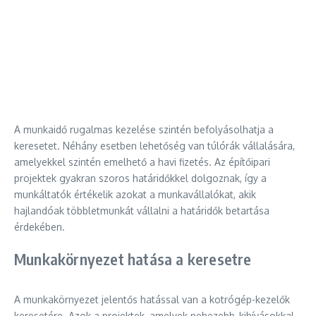
A munkaidő rugalmas kezelése szintén befolyásolhatja a
keresetet. Néhány esetben lehetőség van túlórák vállalására,
amelyekkel szintén emelhető a havi fizetés. Az építőipari
projektek gyakran szoros határidőkkel dolgoznak, így a
munkáltatók értékelik azokat a munkavállalókat, akik
hajlandóak többletmunkát vállalni a határidők betartása
érdekében.
Munkakörnyezet hatása a keresetre
A munkakörnyezet jelentős hatással van a kotrógép-kezelők
keresetére. Azok a projektek, amelyek nehezebb, kihívásokkal