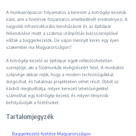
A munkaerőpiacon folyamatos a kereslet a kotrógép-kezelők
iránt, ami a fizetések folyamatos emelkedését eredményezi. A
nagyobb infrastrukturális beruházások és az építőipar
fellendülése miatt a szakmai utánpótlás kulcsszereplőivé
váltak a baggerkezelők. De vajon mennyit keres egy ilyen
szakember ma Magyarországon?
A kotrógép-kezelő az építőipar egyik nélkülözhetetlen
szereplője, aki a földmunkák elvégzéséért felel. A munkakör
szépsége abban rejlik, hogy a modern technológiákkal
dolgozhat, és hatalmas projekteken vehet részt. Ebből az
írásból megtudhatja, milyen kereseti lehetőségekkel
számolhat egy kotrógép-kezelő, és milyen tényezők
befolyásolják a fizetésüket.
Tartalomjegyzék
Baggerkezelő fizetése Magyarországon