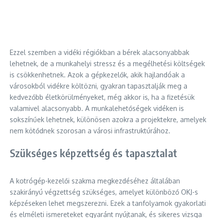
Ezzel szemben a vidéki régiókban a bérek alacsonyabbak
lehetnek, de a munkahelyi stressz és a megélhetési költségek
is csökkenhetnek. Azok a gépkezelők, akik hajlandóak a
városokból vidékre költözni, gyakran tapasztalják meg a
kedvezőbb életkörülményeket, még akkor is, ha a fizetésük
valamivel alacsonyabb. A munkalehetőségek vidéken is
sokszínűek lehetnek, különösen azokra a projektekre, amelyek
nem kötődnek szorosan a városi infrastruktúrához.
Szükséges képzettség és tapasztalat
A kotrógép-kezelői szakma megkezdéséhez általában
szakirányú végzettség szükséges, amelyet különböző OKJ-s
képzéseken lehet megszerezni. Ezek a tanfolyamok gyakorlati
és elméleti ismereteket egyaránt nyújtanak, és sikeres vizsga