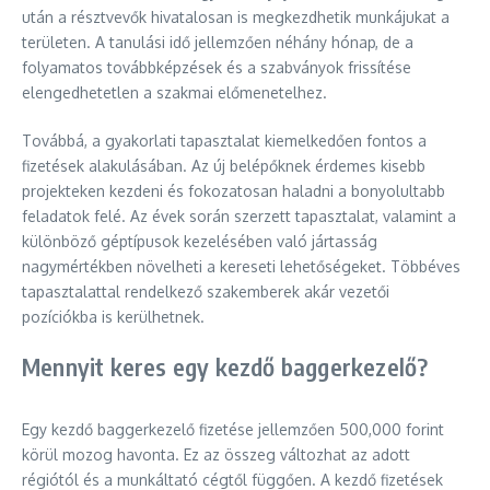
után a résztvevők hivatalosan is megkezdhetik munkájukat a
területen. A tanulási idő jellemzően néhány hónap, de a
folyamatos továbbképzések és a szabványok frissítése
elengedhetetlen a szakmai előmenetelhez.
Továbbá, a gyakorlati tapasztalat kiemelkedően fontos a
fizetések alakulásában. Az új belépőknek érdemes kisebb
projekteken kezdeni és fokozatosan haladni a bonyolultabb
feladatok felé. Az évek során szerzett tapasztalat, valamint a
különböző géptípusok kezelésében való jártasság
nagymértékben növelheti a kereseti lehetőségeket. Többéves
tapasztalattal rendelkező szakemberek akár vezetői
pozíciókba is kerülhetnek.
Mennyit keres egy kezdő baggerkezelő?
Egy kezdő baggerkezelő fizetése jellemzően 500,000 forint
körül mozog havonta. Ez az összeg változhat az adott
régiótól és a munkáltató cégtől függően. A kezdő fizetések