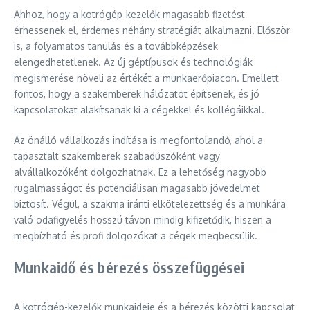
Ahhoz, hogy a kotrógép-kezelők magasabb fizetést
érhessenek el, érdemes néhány stratégiát alkalmazni. Először
is, a folyamatos tanulás és a továbbképzések
elengedhetetlenek. Az új géptípusok és technológiák
megismerése növeli az értékét a munkaerőpiacon. Emellett
fontos, hogy a szakemberek hálózatot építsenek, és jó
kapcsolatokat alakítsanak ki a cégekkel és kollégáikkal.
Az önálló vállalkozás indítása is megfontolandó, ahol a
tapasztalt szakemberek szabadúszóként vagy
alvállalkozóként dolgozhatnak. Ez a lehetőség nagyobb
rugalmasságot és potenciálisan magasabb jövedelmet
biztosít. Végül, a szakma iránti elkötelezettség és a munkára
való odafigyelés hosszú távon mindig kifizetődik, hiszen a
megbízható és profi dolgozókat a cégek megbecsülik.
Munkaidő és bérezés összefüggései
A kotrógép-kezelők munkaideje és a bérezés közötti kapcsolat