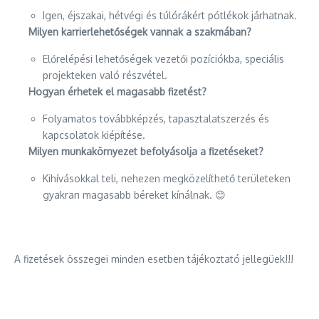
Igen, éjszakai, hétvégi és túlórákért pótlékok járhatnak.
Milyen karrierlehetőségek vannak a szakmában?
Előrelépési lehetőségek vezetői pozíciókba, speciális
projekteken való részvétel.
Hogyan érhetek el magasabb fizetést?
Folyamatos továbbképzés, tapasztalatszerzés és
kapcsolatok kiépítése.
Milyen munkakörnyezet befolyásolja a fizetéseket?
Kihívásokkal teli, nehezen megközelíthető területeken
gyakran magasabb béreket kínálnak. 😊
A fizetések összegei minden esetben tájékoztató jellegüek!!!