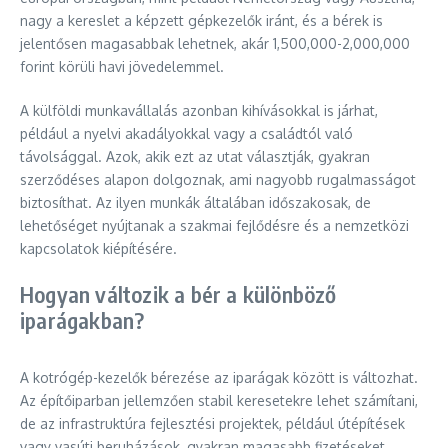
nagy a kereslet a képzett gépkezelők iránt, és a bérek is
jelentősen magasabbak lehetnek, akár 1,500,000-2,000,000
forint körüli havi jövedelemmel.
A külföldi munkavállalás azonban kihívásokkal is járhat,
például a nyelvi akadályokkal vagy a családtól való
távolsággal. Azok, akik ezt az utat választják, gyakran
szerződéses alapon dolgoznak, ami nagyobb rugalmasságot
biztosíthat. Az ilyen munkák általában időszakosak, de
lehetőséget nyújtanak a szakmai fejlődésre és a nemzetközi
kapcsolatok kiépítésére.
Hogyan változik a bér a különböző
iparágakban?
A kotrógép-kezelők bérezése az iparágak között is változhat.
Az építőiparban jellemzően stabil keresetekre lehet számítani,
de az infrastruktúra fejlesztési projektek, például útépítések
vagy vasúti beruházások, gyakran magasabb fizetéseket