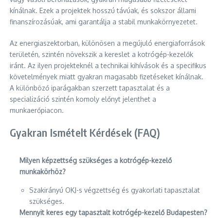
kínálnak. Ezek a projektek hosszú távúak, és sokszor állami
finanszírozásúak, ami garantálja a stabil munkakörnyezetet.
Az energiaszektorban, különösen a megújuló energiaforrások
területén, szintén növekszik a kereslet a kotrógép-kezelők
iránt. Az ilyen projekteknél a technikai kihívások és a specifikus
követelmények miatt gyakran magasabb fizetéseket kínálnak.
A különböző iparágakban szerzett tapasztalat és a
specializáció szintén komoly előnyt jelenthet a
munkaerőpiacon.
Gyakran Ismételt Kérdések (FAQ)
Milyen képzettség szükséges a kotrógép-kezelő
munkakörhöz?
Szakirányú OKJ-s végzettség és gyakorlati tapasztalat
szükséges.
Mennyit keres egy tapasztalt kotrógép-kezelő Budapesten?