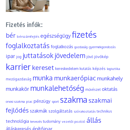
Fizetés infók:
fizetés
bér
egészségügy
bérszámfejtés
foglalkoztatás
foglalkozás
gyermekgondozás
gazdaság
juttatások
jövedelem
ipar
jövőkép
jog
jövő
karrier
kereset
képzés
kereskedelem
kutatás
logisztika
munka
munkaerőpiac
munkahely
mezőgazdaság
munkalehetőség
munkakör
oktatás
művészet
szakma
szakmai
pénzügy
piac
orvosi szakma
sport
fejlődés
szakmák
szolgáltatás
szórakoztatás
technikus
állás
technológia
tudomány
tervezés
vezetői pozíció
építőipar
álláskeresés