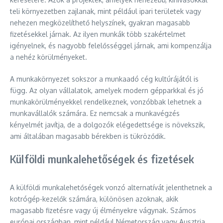
teli környezetben zajlanak, mint például ipari területek vagy
nehezen megközelíthető helyszínek, gyakran magasabb
fizetésekkel járnak. Az ilyen munkák több szakértelmet
igényelnek, és nagyobb felelősséggel járnak, ami kompenzálja
a nehéz körülményeket.
A munkakörnyezet sokszor a munkaadó cég kultúrájától is
függ. Az olyan vállalatok, amelyek modern gépparkkal és jó
munkakörülményekkel rendelkeznek, vonzóbbak lehetnek a
munkavállalók számára. Ez nemcsak a munkavégzés
kényelmét javítja, de a dolgozók elégedettsége is növekszik,
ami általában magasabb bérekben is tükröződik.
Külföldi munkalehetőségek és fizetések
A külföldi munkalehetőségek vonzó alternatívát jelenthetnek a
kotrógép-kezelők számára, különösen azoknak, akik
magasabb fizetésre vagy új élményekre vágynak. Számos
európai országban, mint például Németország vagy Ausztria,