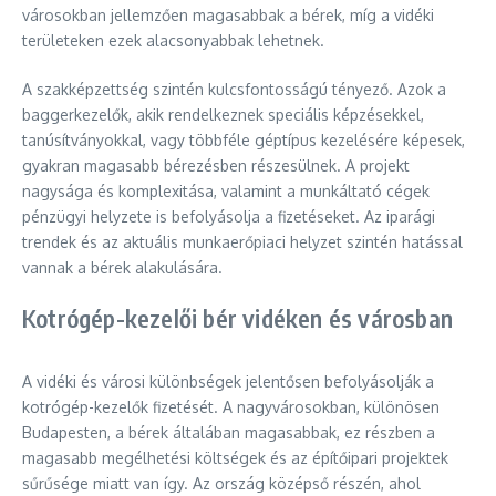
városokban jellemzően magasabbak a bérek, míg a vidéki
területeken ezek alacsonyabbak lehetnek.
A szakképzettség szintén kulcsfontosságú tényező. Azok a
baggerkezelők, akik rendelkeznek speciális képzésekkel,
tanúsítványokkal, vagy többféle géptípus kezelésére képesek,
gyakran magasabb bérezésben részesülnek. A projekt
nagysága és komplexitása, valamint a munkáltató cégek
pénzügyi helyzete is befolyásolja a fizetéseket. Az iparági
trendek és az aktuális munkaerőpiaci helyzet szintén hatással
vannak a bérek alakulására.
Kotrógép-kezelői bér vidéken és városban
A vidéki és városi különbségek jelentősen befolyásolják a
kotrógép-kezelők fizetését. A nagyvárosokban, különösen
Budapesten, a bérek általában magasabbak, ez részben a
magasabb megélhetési költségek és az építőipari projektek
sűrűsége miatt van így. Az ország középső részén, ahol