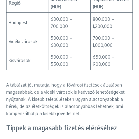
Régió
(HUF)
(HUF)
600,000 –
800,000 –
Budapest
700,000
1,200,000
500,000 –
700,000 –
Vidéki városok
600,000
1,000,000
500,000 –
650,000 –
Kisvárosok
550,000
900,000
A táblázat jól mutatja, hogy a fővárosi fizetések általában
magasabbak, de a vidéki városok is kedvező lehetőségeket
nyújtanak. A kisebb településeken ugyan alacsonyabbak a
bérek, de az életköltségek is alacsonyabbak lehetnek, ami
kompenzálhatja a kisebb jövedelmet.
Tippek a magasabb fizetés eléréséhez