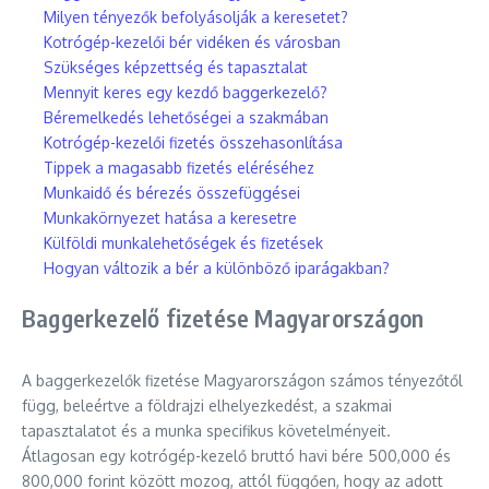
Milyen tényezők befolyásolják a keresetet?
Kotrógép-kezelői bér vidéken és városban
Szükséges képzettség és tapasztalat
Mennyit keres egy kezdő baggerkezelő?
Béremelkedés lehetőségei a szakmában
Kotrógép-kezelői fizetés összehasonlítása
Tippek a magasabb fizetés eléréséhez
Munkaidő és bérezés összefüggései
Munkakörnyezet hatása a keresetre
Külföldi munkalehetőségek és fizetések
Hogyan változik a bér a különböző iparágakban?
Baggerkezelő fizetése Magyarországon
A baggerkezelők fizetése Magyarországon számos tényezőtől
függ, beleértve a földrajzi elhelyezkedést, a szakmai
tapasztalatot és a munka specifikus követelményeit.
Átlagosan egy kotrógép-kezelő bruttó havi bére 500,000 és
800,000 forint között mozog, attól függően, hogy az adott