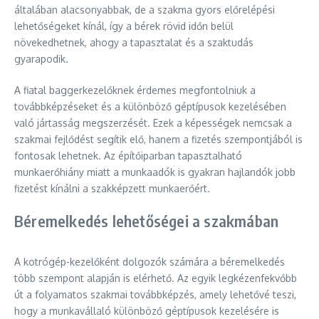
általában alacsonyabbak, de a szakma gyors előrelépési
lehetőségeket kínál, így a bérek rövid időn belül
növekedhetnek, ahogy a tapasztalat és a szaktudás
gyarapodik.
A fiatal baggerkezelőknek érdemes megfontolniuk a
továbbképzéseket és a különböző géptípusok kezelésében
való jártasság megszerzését. Ezek a képességek nemcsak a
szakmai fejlődést segítik elő, hanem a fizetés szempontjából is
fontosak lehetnek. Az építőiparban tapasztalható
munkaerőhiány miatt a munkaadók is gyakran hajlandók jobb
fizetést kínálni a szakképzett munkaerőért.
Béremelkedés lehetőségei a szakmában
A kotrógép-kezelőként dolgozók számára a béremelkedés
több szempont alapján is elérhető. Az egyik legkézenfekvőbb
út a folyamatos szakmai továbbképzés, amely lehetővé teszi,
hogy a munkavállaló különböző géptípusok kezelésére is