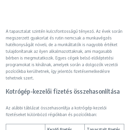
A tapasztalat szintén kulcsfontosságú tényező. Az évek során
megszerzett gyakorlat és rutin nemcsak a munkavégzés
hatékonyságát növeli, de a munkáltatók is nagyobb értéket
tulajdonítanak az ilyen alkalmazottaknak, ami magasabb
bérben is megmutatkozik. Egyes cégek belső előléptetési
programokat is kínálnak, amelyek során a dolgozók vezetői
pozíciókba kerülhetnek, így jelentős fizetésemelkedésre
tehetnek szert.
Kotrógép-kezelői fizetés összehasonlítása
Az alábbi táblázat összehasonlítja a kotrógép-kezelői
fizetéseket különböző régiókban és pozíciókban:
Kezdő fizetés
Tapasztalt fizetés