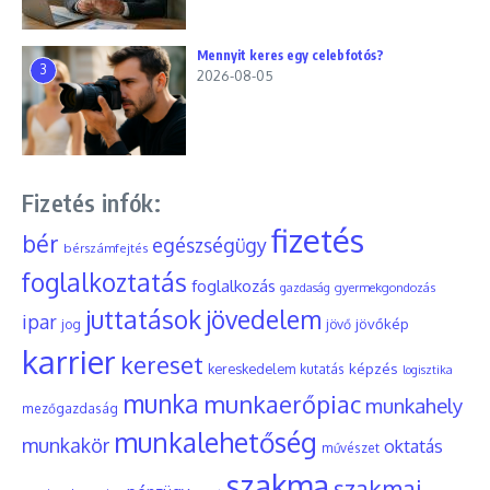
Mennyit keres egy celebfotós?
3
2026-08-05
Fizetés infók:
fizetés
bér
egészségügy
bérszámfejtés
foglalkoztatás
foglalkozás
gyermekgondozás
gazdaság
juttatások
jövedelem
ipar
jövőkép
jog
jövő
karrier
kereset
képzés
kereskedelem
kutatás
logisztika
munka
munkaerőpiac
munkahely
mezőgazdaság
munkalehetőség
munkakör
oktatás
művészet
szakma
szakmai