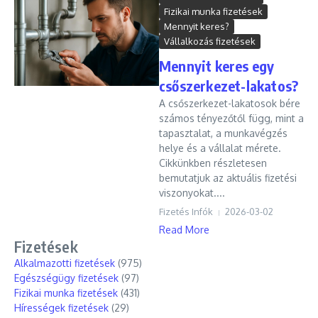
Fizikai munka fizetések
Mennyit keres?
Vállalkozás fizetések
Mennyit keres egy
csőszerkezet-lakatos?
A csőszerkezet-lakatosok bére
számos tényezőtől függ, mint a
tapasztalat, a munkavégzés
helye és a vállalat mérete.
Cikkünkben részletesen
bemutatjuk az aktuális fizetési
viszonyokat....
Fizetés Infók
2026-03-02
Read More
Fizetések
Alkalmazotti fizetések
(975)
Egészségügy fizetések
(97)
Fizikai munka fizetések
(431)
Hírességek fizetések
(29)