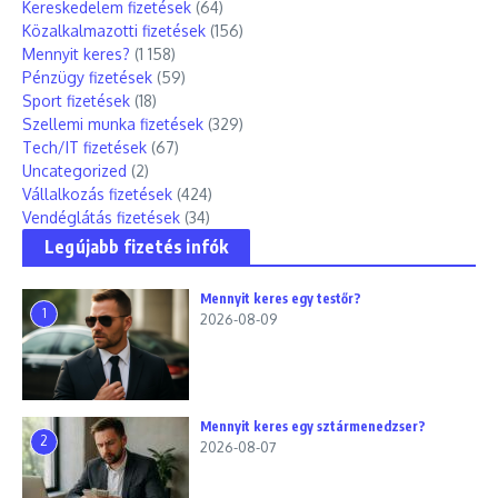
Kereskedelem fizetések
(64)
Közalkalmazotti fizetések
(156)
Mennyit keres?
(1 158)
Pénzügy fizetések
(59)
Sport fizetések
(18)
Szellemi munka fizetések
(329)
Tech/IT fizetések
(67)
Uncategorized
(2)
Vállalkozás fizetések
(424)
Vendéglátás fizetések
(34)
Legújabb fizetés infók
Mennyit keres egy testőr?
1
2026-08-09
Mennyit keres egy sztármenedzser?
2
2026-08-07