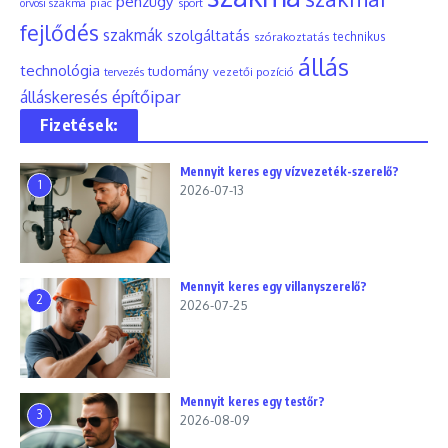
pénzügy
piac
orvosi szakma
sport
fejlődés
szakmák
szolgáltatás
szórakoztatás
technikus
állás
technológia
tudomány
tervezés
vezetői pozíció
építőipar
álláskeresés
Fizetések:
Mennyit keres egy vízvezeték-szerelő?
1
2026-07-13
Mennyit keres egy villanyszerelő?
2
2026-07-25
Mennyit keres egy testőr?
3
2026-08-09