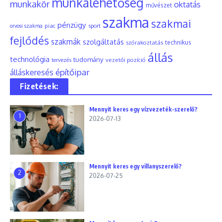
munkalehetőség
munkakör
oktatás
művészet
szakma
szakmai
pénzügy
piac
orvosi szakma
sport
fejlődés
szakmák
szolgáltatás
szórakoztatás
technikus
állás
technológia
tudomány
tervezés
vezetői pozíció
építőipar
álláskeresés
Fizetések:
Mennyit keres egy vízvezeték-szerelő?
1
2026-07-13
Mennyit keres egy villanyszerelő?
2
2026-07-25