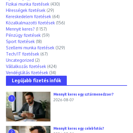
Fizikai munka fizetések
(430)
Hírességek fizetések
(29)
Kereskedelem fizetések
(64)
Közalkalmazotti fizetések
(156)
Mennyit keres?
(1 157)
Pénzügy fizetések
(59)
Sport fizetések
(18)
Szellemi munka fizetések
(329)
Tech/IT fizetések
(67)
Uncategorized
(2)
Vállalkozás fizetések
(424)
Vendéglátás fizetések
(34)
Legújabb fizetés infók
Mennyit keres egy sztármenedzser?
1
2026-08-07
Mennyit keres egy celebfotós?
2