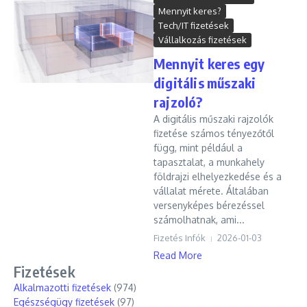
Mennyit keres?
Tech/IT fizetések
Vállalkozás fizetések
Mennyit keres egy
digitális műszaki
rajzoló?
A digitális műszaki rajzolók
fizetése számos tényezőtől
függ, mint például a
tapasztalat, a munkahely
földrajzi elhelyezkedése és a
vállalat mérete. Általában
versenyképes bérezéssel
számolhatnak, ami...
Fizetés Infók
2026-01-03
Read More
Fizetések
Alkalmazotti fizetések
(974)
Egészségügy fizetések
(97)