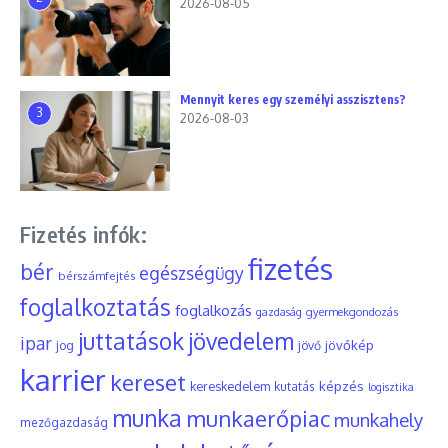
2026-08-05
Mennyit keres egy személyi asszisztens?
3
2026-08-03
Fizetés infók:
fizetés
bér
egészségügy
bérszámfejtés
foglalkoztatás
foglalkozás
gyermekgondozás
gazdaság
juttatások
jövedelem
ipar
jövőkép
jog
jövő
karrier
kereset
képzés
kereskedelem
kutatás
logisztika
munka
munkaerőpiac
munkahely
mezőgazdaság