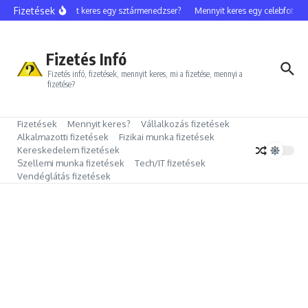
Ugrás a tartalomhoz
Fizetések
Mennyit keres egy sztármenedzser?
Mennyit keres egy celebfotós?
Fizetés Infó
Fizetés infó, fizetések, mennyit keres, mi a fizetése, mennyi a
fizetése?
Fizetések
Mennyit keres?
Vállalkozás fizetések
Alkalmazotti fizetések
Fizikai munka fizetések
Kereskedelem fizetések
Szellemi munka fizetések
Tech/IT fizetések
Vendéglátás fizetések