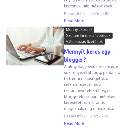
keresnek, míg mások csak...
Fizetés Infók
2026-01-10
Read More
Mennyit keres?
Szellemi munka fizetések
Vállalkozás fizetések
Mennyit keres egy
blogger?
A blogolás jövedelmezősége
sok tényezőtől függ, például a
tartalom minőségétől, a
célközönségtől és a
reklámbevételektől. Egyes
bloggerek csupán mellékes
keresetet biztosítanak
maguknak, míg mások aká...
Fizetés Infók
2025-12-15
Read More