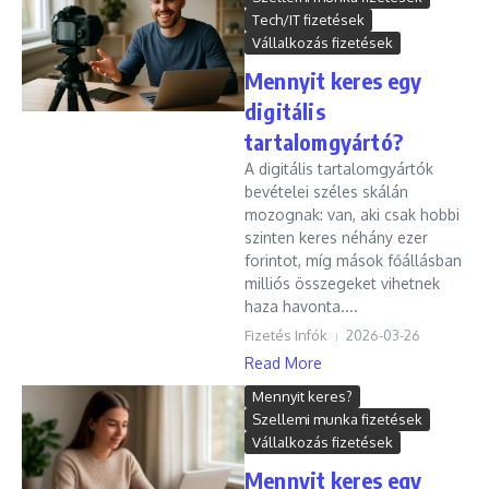
Tech/IT fizetések
Vállalkozás fizetések
Mennyit keres egy
digitális
tartalomgyártó?
A digitális tartalomgyártók
bevételei széles skálán
mozognak: van, aki csak hobbi
szinten keres néhány ezer
forintot, míg mások főállásban
milliós összegeket vihetnek
haza havonta....
Fizetés Infók
2026-03-26
Read More
Mennyit keres?
Szellemi munka fizetések
Vállalkozás fizetések
Mennyit keres egy