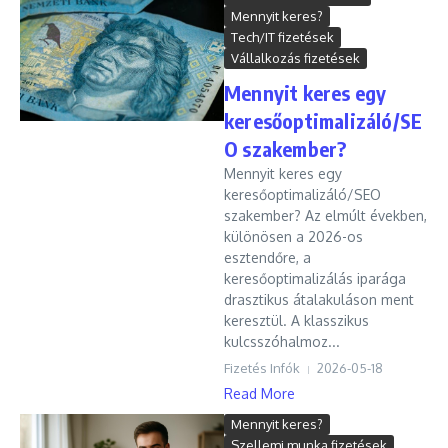
Mennyit keres?
Tech/IT fizetések
Vállalkozás fizetések
Mennyit keres egy
keresőoptimalizáló/SE
O szakember?
Mennyit keres egy
keresőoptimalizáló/SEO
szakember? Az elmúlt években,
különösen a 2026-os
esztendőre, a
keresőoptimalizálás iparága
drasztikus átalakuláson ment
keresztül. A klasszikus
kulcsszóhalmoz...
Fizetés Infók
2026-05-18
Read More
Mennyit keres?
Szellemi munka fizetések