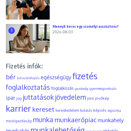
Mennyit keres egy személyi asszisztens?
3
2026-08-03
Fizetés infók:
fizetés
bér
egészségügy
bérszámfejtés
foglalkoztatás
foglalkozás
gyermekgondozás
gazdaság
juttatások
jövedelem
ipar
jövőkép
jog
jövő
karrier
kereset
képzés
kereskedelem
kutatás
logisztika
munka
munkaerőpiac
munkahely
mezőgazdaság
munkalehetőség
munkakör
oktatás