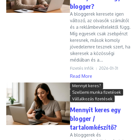
blogger?
A bloggerek keresete igen
változó, az olvasók számától
és a reklámbevételektől függ.
Míg egyesek csak zsebpénzt
keresnek, mások komoly
jövedelemre tesznek szert, ha
sikeresek a közösségi
médiában és a...
Fizetés Infók
2026-01-31
Read More
Mennyit keres?
Szellemi munka fizetések
Vállalkozás fizetések
Mennyit keres egy
blogger /
tartalomkészítő?
A bloggerek és