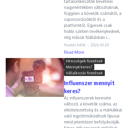
tartalomkészítők bevételei
nagymértékben változhatnak,
függően a követők számától, a
szponzorációktól és a
platformtól. Egyesek csak
hobbi szinten tevékenykednek,
míg mások főállásban i...
Fizetés Infók
2026-01-20
Read More
Hírességek fizetések
Mennyit keres?
Vállalkozás fizetések
Influenszer mennyit
keres?
Az influenszerek keresete
változó, a követők száma, az
elkötelezettség és a márkákkal
való együttműködések típusai
mind jelentősen befolyásolják.
Egyes influenszerek milliókat