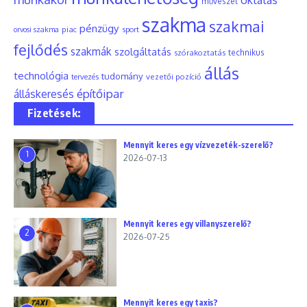
művészet
szakma
szakmai
pénzügy
piac
orvosi szakma
sport
fejlődés
szakmák
szolgáltatás
szórakoztatás
technikus
állás
technológia
tudomány
tervezés
vezetői pozíció
építőipar
álláskeresés
Fizetések:
Mennyit keres egy vízvezeték-szerelő?
1
2026-07-13
Mennyit keres egy villanyszerelő?
2
2026-07-25
Mennyit keres egy taxis?