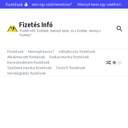
Ugrás a tartalomhoz
Fizetések
Mennyit keres egy sztármenedzser?
Mennyit keres egy celebfotós?
Fizetés Infó
Fizetés infó, fizetések, mennyit keres, mi a fizetése, mennyi a
fizetése?
Fizetések
Mennyit keres?
Vállalkozás fizetések
Alkalmazotti fizetések
Fizikai munka fizetések
Kereskedelem fizetések
Szellemi munka fizetések
Tech/IT fizetések
Vendéglátás fizetések