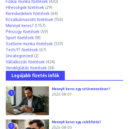
Fizikai munka fizetések
(430)
Hírességek fizetések
(29)
Kereskedelem fizetések
(64)
Közalkalmazotti fizetések
(156)
Mennyit keres?
(1 157)
Pénzügy fizetések
(59)
Sport fizetések
(18)
Szellemi munka fizetések
(329)
Tech/IT fizetések
(67)
Uncategorized
(2)
Vállalkozás fizetések
(424)
Vendéglátás fizetések
(34)
Legújabb fizetés infók
Mennyit keres egy sztármenedzser?
1
2026-08-07
Mennyit keres egy celebfotós?
2
2026-08-05