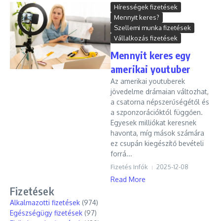
Hírességek fizetések
Mennyit keres?
Szellemi munka fizetések
Vállalkozás fizetések
Mennyit keres egy
amerikai youtuber
Az amerikai youtuberek
jövedelme drámaian változhat,
a csatorna népszerűségétől és
a szponzorációktól függően.
Egyesek milliókat keresnek
havonta, míg mások számára
ez csupán kiegészítő bevételi
forrá...
Fizetés Infók
2025-12-08
Read More
Fizetések
Alkalmazotti fizetések
(974)
Egészségügy fizetések
(97)