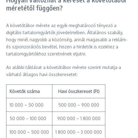
méretétől függően?
A követőtábor mérete az egyik meghatározó tényező a
digitális tartalomgyártók jövedelmében. Általános szabály,
hogy minél nagyobb a közönség, annál magasabb a reklám-
és szponzorációs bevétel, hiszen a hirdetők is ezekhez a
tartalomgyártókhoz szeretnének eljutni.
Az alábbi táblázat a követőtábor mérete szerint mutatja a
várható átlagos havi összkeresetet:
Követők száma
Havi összkereset (Ft)
10 000 – 50 000
500 000 – 900 000
50 000 – 100 000
900 000 – 1 800 000
100 000 – 500 000
1 800 000 – 3 000 000