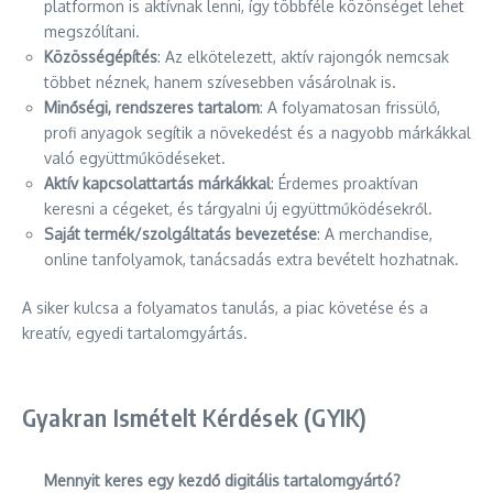
platformon is aktívnak lenni, így többféle közönséget lehet
megszólítani.
Közösségépítés
: Az elkötelezett, aktív rajongók nemcsak
többet néznek, hanem szívesebben vásárolnak is.
Minőségi, rendszeres tartalom
: A folyamatosan frissülő,
profi anyagok segítik a növekedést és a nagyobb márkákkal
való együttműködéseket.
Aktív kapcsolattartás márkákkal
: Érdemes proaktívan
keresni a cégeket, és tárgyalni új együttműködésekről.
Saját termék/szolgáltatás bevezetése
: A merchandise,
online tanfolyamok, tanácsadás extra bevételt hozhatnak.
A siker kulcsa a folyamatos tanulás, a piac követése és a
kreatív, egyedi tartalomgyártás.
Gyakran Ismételt Kérdések (GYIK)
Mennyit keres egy kezdő digitális tartalomgyártó?