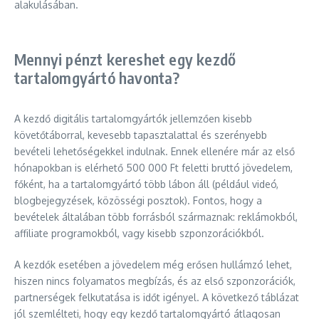
alakulásában.
Mennyi pénzt kereshet egy kezdő
tartalomgyártó havonta?
A kezdő digitális tartalomgyártók jellemzően kisebb
követőtáborral, kevesebb tapasztalattal és szerényebb
bevételi lehetőségekkel indulnak. Ennek ellenére már az első
hónapokban is elérhető 500 000 Ft feletti bruttó jövedelem,
főként, ha a tartalomgyártó több lábon áll (például videó,
blogbejegyzések, közösségi posztok). Fontos, hogy a
bevételek általában több forrásból származnak: reklámokból,
affiliate programokból, vagy kisebb szponzorációkból.
A kezdők esetében a jövedelem még erősen hullámzó lehet,
hiszen nincs folyamatos megbízás, és az első szponzorációk,
partnerségek felkutatása is időt igényel. A következő táblázat
jól szemlélteti, hogy egy kezdő tartalomgyártó átlagosan