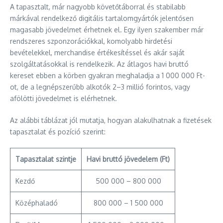
A tapasztalt, már nagyobb követőtáborral és stabilabb
márkával rendelkező digitális tartalomgyártók jelentősen
magasabb jövedelmet érhetnek el. Egy ilyen szakember már
rendszeres szponzorációkkal, komolyabb hirdetési
bevételekkel, merchandise értékesítéssel és akár saját
szolgáltatásokkal is rendelkezik. Az átlagos havi bruttó
kereset ebben a körben gyakran meghaladja a 1 000 000 Ft-
ot, de a legnépszerűbb alkotók 2–3 millió forintos, vagy
afölötti jövedelmet is elérhetnek.
Az alábbi táblázat jól mutatja, hogyan alakulhatnak a fizetések
tapasztalat és pozíció szerint:
Tapasztalat szintje
Havi bruttó jövedelem (Ft)
Kezdő
500 000 – 800 000
Középhaladó
800 000 – 1 500 000