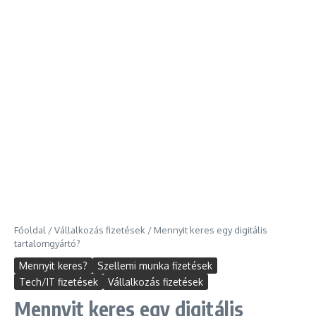
Főoldal
/
Vállalkozás fizetések
/
Mennyit keres egy digitális
tartalomgyártó?
Mennyit keres?
Szellemi munka fizetések
Tech/IT fizetések
Vállalkozás fizetések
Mennyit keres egy digitális