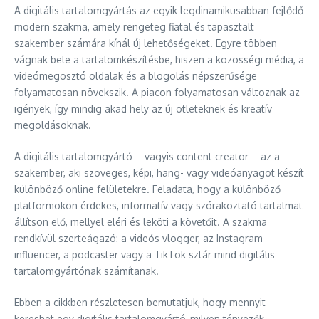
A digitális tartalomgyártás az egyik legdinamikusabban fejlődő
modern szakma, amely rengeteg fiatal és tapasztalt
szakember számára kínál új lehetőségeket. Egyre többen
vágnak bele a tartalomkészítésbe, hiszen a közösségi média, a
videómegosztó oldalak és a blogolás népszerűsége
folyamatosan növekszik. A piacon folyamatosan változnak az
igények, így mindig akad hely az új ötleteknek és kreatív
megoldásoknak.
A digitális tartalomgyártó – vagyis content creator – az a
szakember, aki szöveges, képi, hang- vagy videóanyagot készít
különböző online felületekre. Feladata, hogy a különböző
platformokon érdekes, informatív vagy szórakoztató tartalmat
állítson elő, mellyel eléri és leköti a követőit. A szakma
rendkívül szerteágazó: a videós vlogger, az Instagram
influencer, a podcaster vagy a TikTok sztár mind digitális
tartalomgyártónak számítanak.
Ebben a cikkben részletesen bemutatjuk, hogy mennyit
kereshet egy digitális tartalomgyártó, milyen tényezők