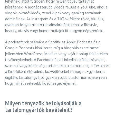
lehetnek, attól függően, hogy milyen típusú tartalmat
készítenek. A legnépszerűbb videós felület a YouTube, ahol a
vlogok, oktatóvideók, zenei klipek vagy gaming tartalmak
dominálnak. Az Instagram és a TikTok főként rövid, vizuális,
gyorsan fogyasztható tartalmakra épít, tehát a lifestyle,
beauty, utazás vagy humor műfajok itt nagyon népszerűek.
A podcasterek számára a Spotify, az Apple Podcasts és a
Google Podcasts kínál teret, míg a blogolás szerelmesei
jellemzően WordPress, Medium vagy saját honlap felületeken
tevékenykednek. A Facebook és a LinkedIn inkább szöveges,
szakmai vagy közösségi tartalmakra alkalmas, míg a Twitch és
a Kick főként élő videós közvetítéseket támogat. Egy sikeres
digitális tartalomgyártó gyakran több platformon is jelen van,
hogy minél szélesebb közönséget érjen el.
Milyen tényezők befolyásolják a
tartalomgyártók bevételeit?