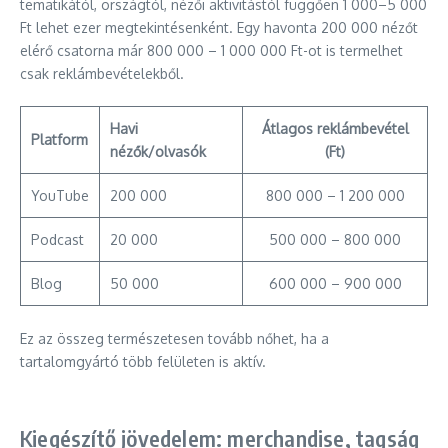
tematikától, országtól, nézői aktivitástól függően 1 000–5 000
Ft lehet ezer megtekintésenként. Egy havonta 200 000 nézőt
elérő csatorna már 800 000 – 1 000 000 Ft-ot is termelhet
csak reklámbevételekből.
Havi
Átlagos reklámbevétel
Platform
nézők/olvasók
(Ft)
YouTube
200 000
800 000 – 1 200 000
Podcast
20 000
500 000 – 800 000
Blog
50 000
600 000 – 900 000
Ez az összeg természetesen tovább nőhet, ha a
tartalomgyártó több felületen is aktív.
Kiegészítő jövedelem: merchandise, tagság