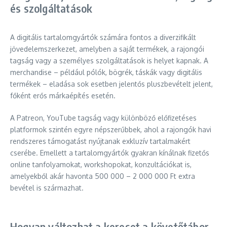
és szolgáltatások
A digitális tartalomgyártók számára fontos a diverzifikált
jövedelemszerkezet, amelyben a saját termékek, a rajongói
tagság vagy a személyes szolgáltatások is helyet kapnak. A
merchandise – például pólók, bögrék, táskák vagy digitális
termékek – eladása sok esetben jelentős pluszbevételt jelent,
főként erős márkaépítés esetén.
A Patreon, YouTube tagság vagy különböző előfizetéses
platformok szintén egyre népszerűbbek, ahol a rajongók havi
rendszeres támogatást nyújtanak exkluzív tartalmakért
cserébe. Emellett a tartalomgyártók gyakran kínálnak fizetős
online tanfolyamokat, workshopokat, konzultációkat is,
amelyekből akár havonta 500 000 – 2 000 000 Ft extra
bevétel is származhat.
Hogyan változhat a kereset a követőtábor