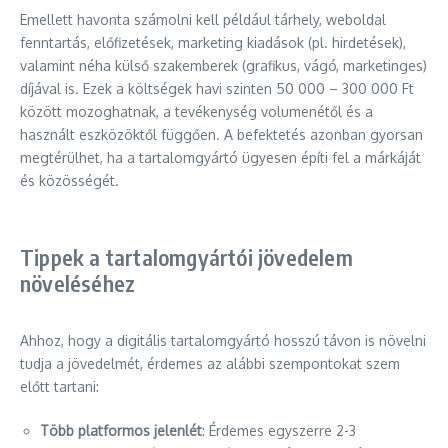
Emellett havonta számolni kell például tárhely, weboldal
fenntartás, előfizetések, marketing kiadások (pl. hirdetések),
valamint néha külső szakemberek (grafikus, vágó, marketinges)
díjával is. Ezek a költségek havi szinten 50 000 – 300 000 Ft
között mozoghatnak, a tevékenység volumenétől és a
használt eszközöktől függően. A befektetés azonban gyorsan
megtérülhet, ha a tartalomgyártó ügyesen építi fel a márkáját
és közösségét.
Tippek a tartalomgyártói jövedelem
növeléséhez
Ahhoz, hogy a digitális tartalomgyártó hosszú távon is növelni
tudja a jövedelmét, érdemes az alábbi szempontokat szem
előtt tartani:
Több platformos jelenlét
: Érdemes egyszerre 2-3