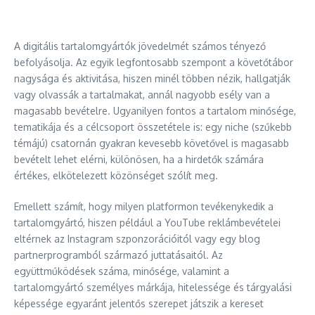
A digitális tartalomgyártók jövedelmét számos tényező
befolyásolja. Az egyik legfontosabb szempont a követőtábor
nagysága és aktivitása, hiszen minél többen nézik, hallgatják
vagy olvassák a tartalmakat, annál nagyobb esély van a
magasabb bevételre. Ugyanilyen fontos a tartalom minősége,
tematikája és a célcsoport összetétele is: egy niche (szűkebb
témájú) csatornán gyakran kevesebb követővel is magasabb
bevételt lehet elérni, különösen, ha a hirdetők számára
értékes, elkötelezett közönséget szólít meg.
Emellett számít, hogy milyen platformon tevékenykedik a
tartalomgyártó, hiszen például a YouTube reklámbevételei
eltérnek az Instagram szponzorációitól vagy egy blog
partnerprogramból származó juttatásaitól. Az
együttműködések száma, minősége, valamint a
tartalomgyártó személyes márkája, hitelessége és tárgyalási
képessége egyaránt jelentős szerepet játszik a kereset