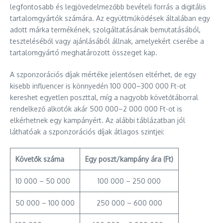
legfontosabb és legjövedelmezőbb bevételi forrás a digitális
tartalomgyártók számára. Az együttműködések általában egy
adott márka termékének, szolgáltatásának bemutatásából,
teszteléséből vagy ajánlásából állnak, amelyekért cserébe a
tartalomgyártó meghatározott összeget kap.
A szponzorációs díjak mértéke jelentősen eltérhet, de egy
kisebb influencer is könnyedén 100 000–300 000 Ft-ot
kereshet egyetlen poszttal, míg a nagyobb követőtáborral
rendelkező alkotók akár 500 000–2 000 000 Ft-ot is
elkérhetnek egy kampányért. Az alábbi táblázatban jól
láthatóak a szponzorációs díjak átlagos szintjei:
Követők száma
Egy poszt/kampány ára (Ft)
10 000 – 50 000
100 000 – 250 000
50 000 – 100 000
250 000 – 600 000