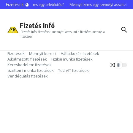
Ugrás a tartalomhoz
Fizetések
Mennyit keres egy celebfotós?
Mennyit keres egy személyi asszisztens?
Fizetés Infó
Fizetés infó, fizetések, mennyit keres, mi a fizetése, mennyi a
fizetése?
Fizetések
Mennyit keres?
Vállalkozás fizetések
Alkalmazotti fizetések
Fizikai munka fizetések
Kereskedelem fizetések
Szellemi munka fizetések
Tech/IT fizetések
Vendéglátás fizetések