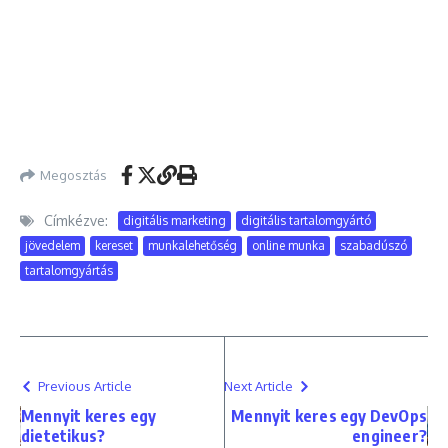
Megosztás
Címkézve:
digitális marketing
digitális tartalomgyártó
jövedelem
kereset
munkalehetőség
online munka
szabadúszó
tartalomgyártás
Previous Article
Next Article
Mennyit keres egy
Mennyit keres egy DevOps
dietetikus?
engineer?