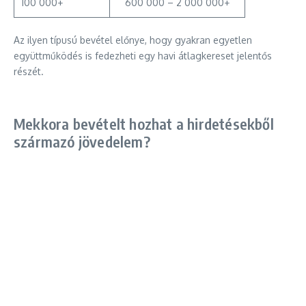
100 000+
600 000 – 2 000 000+
Az ilyen típusú bevétel előnye, hogy gyakran egyetlen
együttműködés is fedezheti egy havi átlagkereset jelentős
részét.
Mekkora bevételt hozhat a hirdetésekből
származó jövedelem?