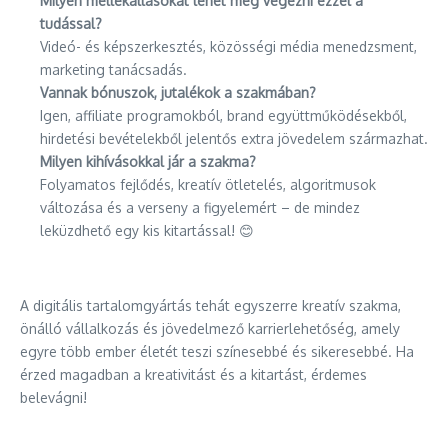
Milyen mellékállásokat lehet még végezni ezzel a
tudással?
Videó- és képszerkesztés, közösségi média menedzsment,
marketing tanácsadás.
Vannak bónuszok, jutalékok a szakmában?
Igen, affiliate programokból, brand együttműködésekből,
hirdetési bevételekből jelentős extra jövedelem származhat.
Milyen kihívásokkal jár a szakma?
Folyamatos fejlődés, kreatív ötletelés, algoritmusok
változása és a verseny a figyelemért – de mindez
leküzdhető egy kis kitartással! 😊
A digitális tartalomgyártás tehát egyszerre kreatív szakma,
önálló vállalkozás és jövedelmező karrierlehetőség, amely
egyre több ember életét teszi színesebbé és sikeresebbé. Ha
érzed magadban a kreativitást és a kitartást, érdemes
belevágni!