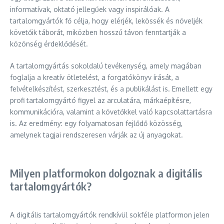
informatívak, oktató jellegűek vagy inspirálóak. A
tartalomgyártók fő célja, hogy elérjék, lekössék és növeljék
követőik táborát, miközben hosszú távon fenntartják a
közönség érdeklődését.
A tartalomgyártás sokoldalú tevékenység, amely magában
foglalja a kreatív ötletelést, a forgatókönyv írását, a
felvételkészítést, szerkesztést, és a publikálást is. Emellett egy
profi tartalomgyártó figyel az arculatára, márkaépítésre,
kommunikációra, valamint a követőkkel való kapcsolattartásra
is. Az eredmény: egy folyamatosan fejlődő közösség,
amelynek tagjai rendszeresen várják az új anyagokat.
Milyen platformokon dolgoznak a digitális
tartalomgyártók?
A digitális tartalomgyártók rendkívül sokféle platformon jelen