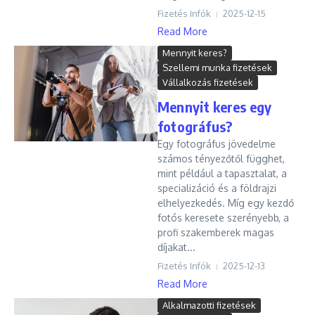
Fizetés Infók
2025-12-15
Read More
Mennyit keres?
Szellemi munka fizetések
Vállalkozás fizetések
Mennyit keres egy
fotográfus?
Egy fotográfus jövedelme
számos tényezőtől függhet,
mint például a tapasztalat, a
specializáció és a földrajzi
elhelyezkedés. Míg egy kezdő
fotós keresete szerényebb, a
profi szakemberek magas
díjakat...
Fizetés Infók
2025-12-13
Read More
Alkalmazotti fizetések