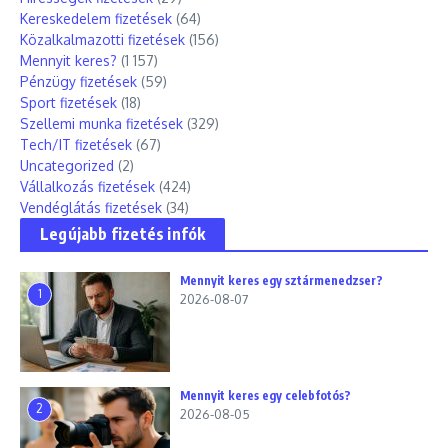
Kereskedelem fizetések
(64)
Közalkalmazotti fizetések
(156)
Mennyit keres?
(1 157)
Pénzügy fizetések
(59)
Sport fizetések
(18)
Szellemi munka fizetések
(329)
Tech/IT fizetések
(67)
Uncategorized
(2)
Vállalkozás fizetések
(424)
Vendéglátás fizetések
(34)
Legújabb fizetés infók
Mennyit keres egy sztármenedzser?
1
2026-08-07
Mennyit keres egy celebfotós?
2
2026-08-05