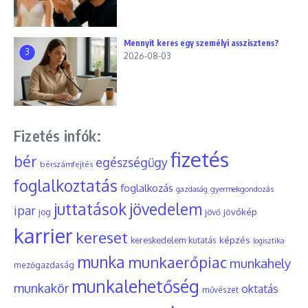
Mennyit keres egy személyi asszisztens?
3
2026-08-03
Fizetés infók:
fizetés
bér
egészségügy
bérszámfejtés
foglalkoztatás
foglalkozás
gyermekgondozás
gazdaság
juttatások
jövedelem
ipar
jövőkép
jog
jövő
karrier
kereset
képzés
kereskedelem
kutatás
logisztika
munka
munkaerőpiac
munkahely
mezőgazdaság
munkalehetőség
munkakör
oktatás
művészet