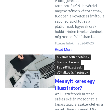
A bloggerek és
tartalomkészítők bevételei
nagymértékben változhatnak,
függően a követők számától, a
szponzorációktól és a
platformtól. Egyesek csak
hobbi szinten tevékenykednek,
míg mások főállásban i...
Fizetés Infók
2026-01-20
Read More
Alkalmazotti fizetések
Mennyit keres?
Tech/IT fizetések
Vállalkozás fizetések
Mennyit keres egy
illusztrátor?
Az illusztrátorok fizetése
széles skálán mozoghat, a
tapasztalat, a szakterület és a
projekt típusa szerint. Míg