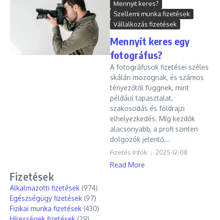
Mennyit keres?
Szellemi munka fizetések
Vállalkozás fizetések
Mennyit keres egy
fotográfus?
A fotográfusok fizetései széles
skálán mozognak, és számos
tényezőtől függnek, mint
például tapasztalat,
szakosodás és földrajzi
elhelyezkedés. Míg kezdők
alacsonyabb, a profi szinten
dolgozók jelentő...
Fizetés Infók
2025-12-08
Read More
Fizetések
Alkalmazotti fizetések
(974)
Egészségügy fizetések
(97)
Fizikai munka fizetések
(430)
Hírességek fizetések
(29)