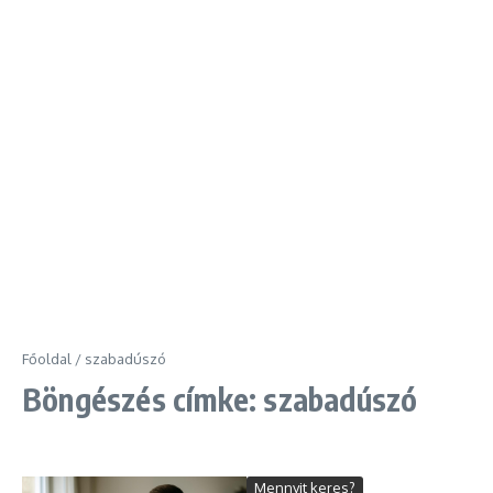
Főoldal
/
szabadúszó
Böngészés címke: szabadúszó
Mennyit keres?