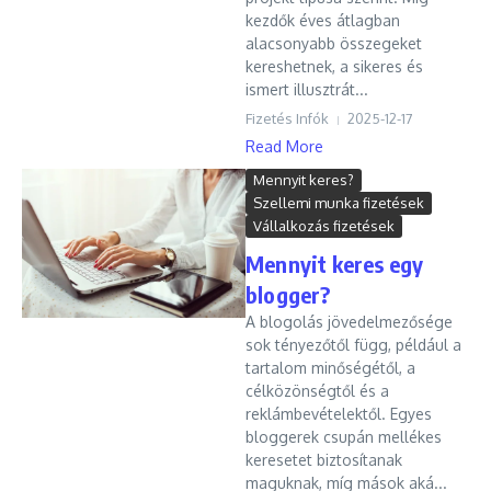
kezdők éves átlagban
alacsonyabb összegeket
kereshetnek, a sikeres és
ismert illusztrát...
Fizetés Infók
2025-12-17
Read More
Mennyit keres?
Szellemi munka fizetések
Vállalkozás fizetések
Mennyit keres egy
blogger?
A blogolás jövedelmezősége
sok tényezőtől függ, például a
tartalom minőségétől, a
célközönségtől és a
reklámbevételektől. Egyes
bloggerek csupán mellékes
keresetet biztosítanak
maguknak, míg mások aká...