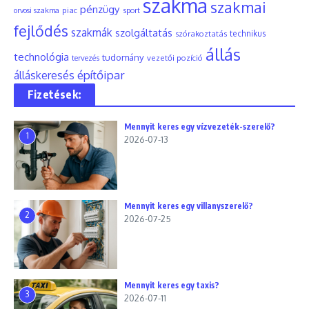
szakma
szakmai
pénzügy
piac
orvosi szakma
sport
fejlődés
szakmák
szolgáltatás
szórakoztatás
technikus
állás
technológia
tudomány
tervezés
vezetői pozíció
építőipar
álláskeresés
Fizetések:
Mennyit keres egy vízvezeték-szerelő?
1
2026-07-13
Mennyit keres egy villanyszerelő?
2
2026-07-25
Mennyit keres egy taxis?
3
2026-07-11