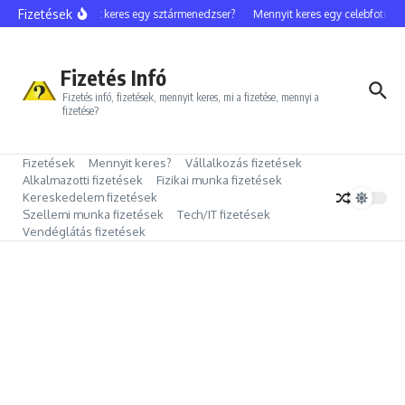
Ugrás a tartalomhoz
Fizetések
Mennyit keres egy sztármenedzser?
Mennyit keres egy celebfotós?
Fizetés Infó
Fizetés infó, fizetések, mennyit keres, mi a fizetése, mennyi a
fizetése?
Fizetések
Mennyit keres?
Vállalkozás fizetések
Alkalmazotti fizetések
Fizikai munka fizetések
Kereskedelem fizetések
Szellemi munka fizetések
Tech/IT fizetések
Vendéglátás fizetések