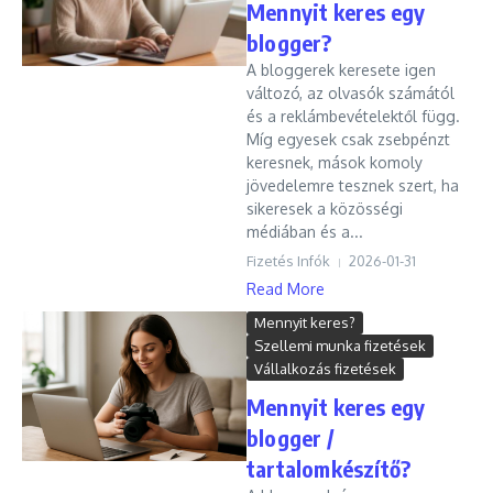
Mennyit keres egy
blogger?
A bloggerek keresete igen
változó, az olvasók számától
és a reklámbevételektől függ.
Míg egyesek csak zsebpénzt
keresnek, mások komoly
jövedelemre tesznek szert, ha
sikeresek a közösségi
médiában és a...
Fizetés Infók
2026-01-31
Read More
Mennyit keres?
Szellemi munka fizetések
Vállalkozás fizetések
Mennyit keres egy
blogger /
tartalomkészítő?