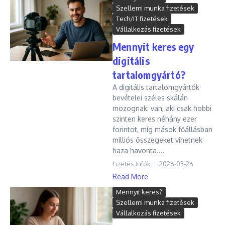
Szellemi munka fizetések
Tech/IT fizetések
Vállalkozás fizetések
Mennyit keres egy
digitális
tartalomgyártó?
A digitális tartalomgyártók
bevételei széles skálán
mozognak: van, aki csak hobbi
szinten keres néhány ezer
forintot, míg mások főállásban
milliós összegeket vihetnek
haza havonta....
Fizetés Infók
2026-03-26
Read More
Mennyit keres?
Szellemi munka fizetések
Vállalkozás fizetések