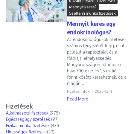
Közalkalmazotti fizetések
Mennyit keres?
Szellemi munka fizetések
Mennyit keres egy
endokrinológus?
Az endokrinológusok fizetése
számos tényezőtől függ, mint
például a tapasztalat és a
földrajzi elhelyezkedés.
Magyarországon átlagosan
havi 700 ezer és 1,5 millió
forint között kereshetnek, de a
magán...
Fizetés Infók
2025-12-11
Read More
Fizetések
Alkalmazotti fizetések
(975)
Egészségügy fizetések
(97)
Fizikai munka fizetések
(431)
Hírességek fizetések
(29)