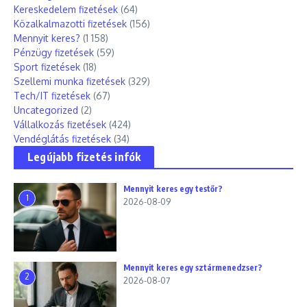
Kereskedelem fizetések
(64)
Közalkalmazotti fizetések
(156)
Mennyit keres?
(1 158)
Pénzügy fizetések
(59)
Sport fizetések
(18)
Szellemi munka fizetések
(329)
Tech/IT fizetések
(67)
Uncategorized
(2)
Vállalkozás fizetések
(424)
Vendéglátás fizetések
(34)
Legújabb fizetés infók
Mennyit keres egy testőr?
1
2026-08-09
Mennyit keres egy sztármenedzser?
2
2026-08-07