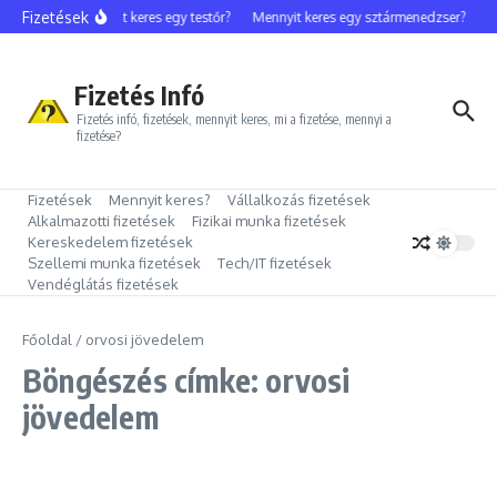
Ugrás a tartalomhoz
Fizetések
Mennyit keres egy testőr?
Mennyit keres egy sztármenedzser?
M
Fizetés Infó
Fizetés infó, fizetések, mennyit keres, mi a fizetése, mennyi a
fizetése?
Fizetések
Mennyit keres?
Vállalkozás fizetések
Alkalmazotti fizetések
Fizikai munka fizetések
Kereskedelem fizetések
Szellemi munka fizetések
Tech/IT fizetések
Vendéglátás fizetések
Főoldal
/
orvosi jövedelem
Böngészés címke: orvosi
jövedelem