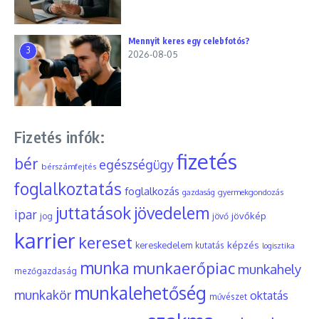
Mennyit keres egy celebfotós?
3
2026-08-05
Fizetés infók:
fizetés
bér
egészségügy
bérszámfejtés
foglalkoztatás
foglalkozás
gyermekgondozás
gazdaság
juttatások
jövedelem
ipar
jövőkép
jog
jövő
karrier
kereset
képzés
kereskedelem
kutatás
logisztika
munka
munkaerőpiac
munkahely
mezőgazdaság
munkalehetőség
munkakör
oktatás
művészet