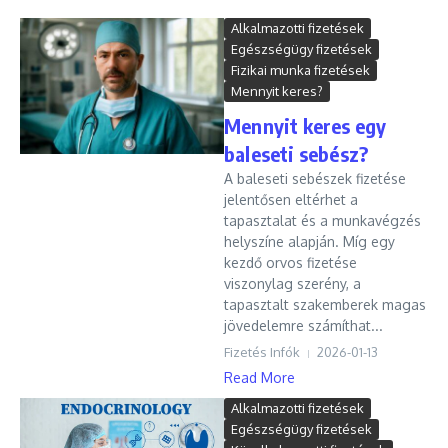
Alkalmazotti fizetések
Egészségügy fizetések
Fizikai munka fizetések
Mennyit keres?
Mennyit keres egy
baleseti sebész?
A baleseti sebészek fizetése
jelentősen eltérhet a
tapasztalat és a munkavégzés
helyszíne alapján. Míg egy
kezdő orvos fizetése
viszonylag szerény, a
tapasztalt szakemberek magas
jövedelemre számíthat...
Fizetés Infók
2026-01-13
Read More
Alkalmazotti fizetések
Egészségügy fizetések