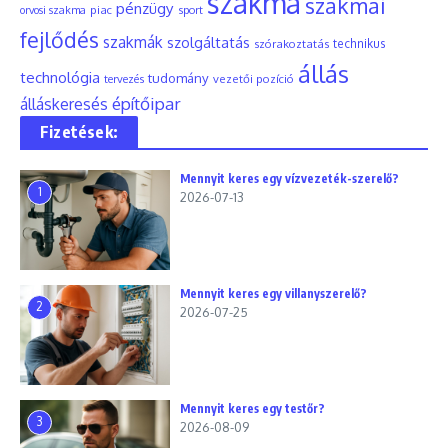
szakma
szakmai
pénzügy
piac
orvosi szakma
sport
fejlődés
szakmák
szolgáltatás
szórakoztatás
technikus
állás
technológia
tudomány
tervezés
vezetői pozíció
építőipar
álláskeresés
Fizetések:
Mennyit keres egy vízvezeték-szerelő?
1
2026-07-13
Mennyit keres egy villanyszerelő?
2
2026-07-25
Mennyit keres egy testőr?
3
2026-08-09