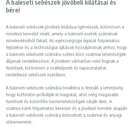
A baleseti sebészek jövőbeli kilátásai és
bérei
A baleseti sebészek jövőbeli kilátásai ígéretesek, különösen a
növekvő kereslet miatt, amely a baleseti esetek számának
növekedéséből fakad. Az egészségügyi ágazat folyamatos
fejlődése és a technológiai újítások hozzájárulnak ahhoz, hogy
a baleseti sebészek számára széles körű szakmai lehetőségek
álljanak rendelkezésre. A jövőben várhatóan nőni fognak a
fizetések, különösen a szakképzett és tapasztalattal
rendelkező sebészek esetében.
A baleseti sebészek számára továbbra is fennáll a lehetőség,
hogy külföldön próbálják ki magukat, ahol még magasabb
fizetések és különféle karrierlehetőségek várják őket. A
szakma iránti folyamatos kereslet és a jövőbeli trendek alapján
a baleseti sebészek számára biztosított a szakmai és anyagi
előremenetel.