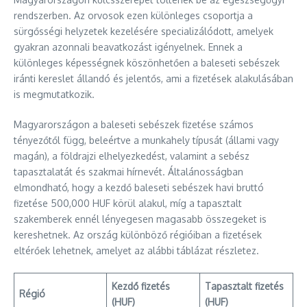
rendszerben. Az orvosok ezen különleges csoportja a
sürgősségi helyzetek kezelésére specializálódott, amelyek
gyakran azonnali beavatkozást igényelnek. Ennek a
különleges képességnek köszönhetően a baleseti sebészek
iránti kereslet állandó és jelentős, ami a fizetések alakulásában
is megmutatkozik.
Magyarországon a baleseti sebészek fizetése számos
tényezőtől függ, beleértve a munkahely típusát (állami vagy
magán), a földrajzi elhelyezkedést, valamint a sebész
tapasztalatát és szakmai hírnevét. Általánosságban
elmondható, hogy a kezdő baleseti sebészek havi bruttó
fizetése 500,000 HUF körül alakul, míg a tapasztalt
szakemberek ennél lényegesen magasabb összegeket is
kereshetnek. Az ország különböző régióiban a fizetések
eltérőek lehetnek, amelyet az alábbi táblázat részletez.
Kezdő fizetés
Tapasztalt fizetés
Régió
(HUF)
(HUF)