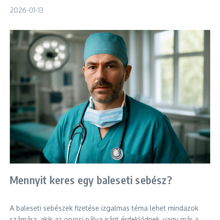
2026-01-13
Mennyit keres egy baleseti sebész?
A baleseti sebészek fizetése izgalmas téma lehet mindazok
számára, akik az orvosi pálya iránt érdeklődnek, vagy már a