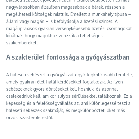
nagyvárosokban általában magasabbak a bérek, részben a
megélhetési költségek miatt is. Emellett a munkahely típusa –
állami vagy magán – is befolyásolja a fizetési szintet. A
magánpraxisok gyakran versenyképesebb fizetési csomagokat
kínálnak, hogy magukhoz vonzzák a tehetséges
szakembereket.
A szakterület fontossága a gyógyászatban
A baleseti sebészet a gyógyászat egyik legkritikusabb területe,
amely gyakran élet-halál kérdésekkel foglalkozik. Az ilyen
sebészeknek gyors döntéseket kell hozniuk, és azonnal
cselekedniük kell, amikor súlyos sérülésekkel találkoznak. Ez a
képesség és a felelősségvállalás az, ami különlegessé teszi a
baleseti sebészek szakmáját, és megkülönbözteti őket más
orvosi szakterületektől.