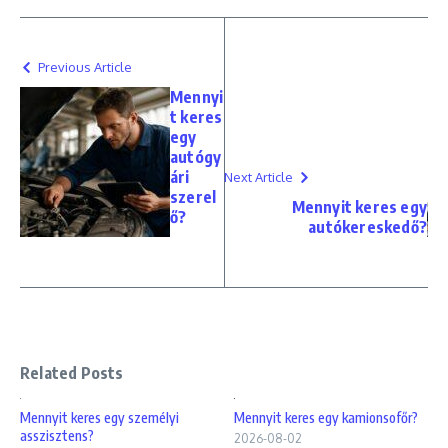
Previous Article
Mennyi
t keres
egy
autógy
ári
Next Article
szerel
Mennyit keres egy
ő?
autókereskedő?
Related Posts
Mennyit keres egy személyi
Mennyit keres egy kamionsofőr?
asszisztens?
2026-08-02