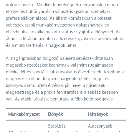
dolgozzanak-e. Mindkét lehetőségnek megvannak a maga
előnyei és hátrányai, és a választás gyakran személyes
preferenciákon alapul. Az állami kórházakban a baleseti
sebészek stabil munkakörnyezetben dolgozhatnak, és
élvezhetik a közalkalmazotti státusz nyújtotta előnyöket. Az
állami szférában azonban a fizetések gyakran alacsonyabbak,
és a munkaterhelés is nagyobb lehet.
A magánpraxisban dolgozó baleseti sebészek általában
magasabb fizetéseket kaphatnak, valamint rugalmasabb
munkaidőt és speciális juttatásokat is élvezhetnek. Azonban a
magánszektorban dolgozni nagyobb felelősséggel és
bizonyos szintű üzleti érzékkel jár, mivel a páciensek
elégedettsége és a praxis fenntartása is a sebész kezében
van. Az alábbi táblázat bemutatja a főbb különbségeket:
Munkakörnyezet
Előnyök
Hátrányok
Stabilitás,
Alacsonyabb