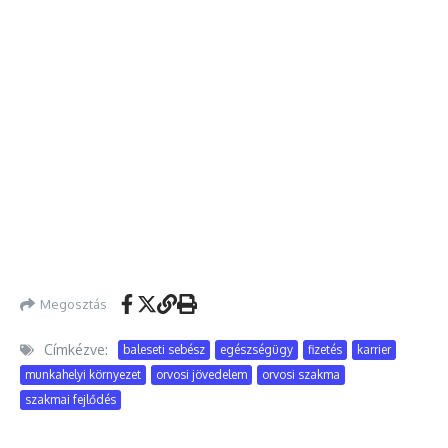
Megosztás
Címkézve:
baleseti sebész
egészségügy
fizetés
karrier
munkahelyi környezet
orvosi jövedelem
orvosi szakma
szakmai fejlődés