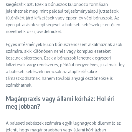
kiegészítik azt. Ezek a bónuszok különböző formában
jelenhetnek meg, mint például teljesítményalapú juttatások,
túlórákért járó kifizetések vagy éppen év végi bónuszok. Az
ilyen juttatások segítségével a baleseti sebészek jelentősen
növelhetik összjövedelmüket.
Egyes intézmények külön bónuszrendszert alkalmaznak azok
számára, akik különösen nehéz vagy komplex eseteket
kezelnek sikeresen. Ezek a bónuszok lehetnek egyszeri
kifizetések vagy rendszeres, például negyedéves, jutalmak. Így
a baleseti sebészek nemcsak az alapfizetésükre
támaszkodhatnak, hanem további anyagi ösztönzőkre is
számíthatnak.
Magánpraxis vagy állami kórház: Hol éri
meg jobban?
A baleseti sebészek számára egyik legnagyobb dilemmát az
jelenti, hogy magánpraxisban vagy állami kórházban