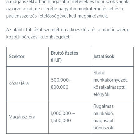
a magánszektorban magasabb fizetések és bónuszok várják
az orvosokat, de cserébe nagyobb munkaterheléssel és a
páciensszerzés felelősségével kell megbirkózniuk.
Az alábbi táblázat szemlélteti a közszféra és a magánszféra
közötti bérezési különbségeket:
Bruttó fizetés
Szektor
Juttatások
(HUF)
Stabil
500,000 –
munkakörnyezet,
Közszféra
800,000
közalkalmazotti
előnyök
Rugalmas
1,000,000 –
munkaidő,
Magánszféra
1,500,000
magasabb
bónuszok