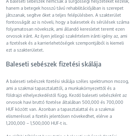
A baleseti sebészek nemcsak a sürgősségi helyzeteket kezelik,
hanem a betegek hosszú távú rehabilitációjában is szerepet
játszanak, segítve őket a teljes felépülésben. A szakterület
fontosságát az is növeli, hogy a balesetek és sérülések száma
folyamatosan növekszik, ami állandó keresletet teremt ezen
orvosok iránt. Az ilyen jellegű szakértelem iránti igény az, ami
a fizetések és a karrierlehetőségek szempontjából is kiemeli
ezt a szakterületet.
Baleseti sebészek fizetési skálája
A baleseti sebészek fizetési skálája széles spektrumon mozog,
ami a szakmai tapasztalattól, a munkakörnyezettől és a
földrajzi elhelyezkedéstől függ. Kezdő baleseti sebészként az
orvosok havi bruttó fizetése általában 500,000 és 700,000
HUF között van. Azonban a tapasztalattal és a szakmai
elismeréssel a fizetés jelentősen növekedhet, elérve a
1,200,000 – 1,500,000 HUF-t is.