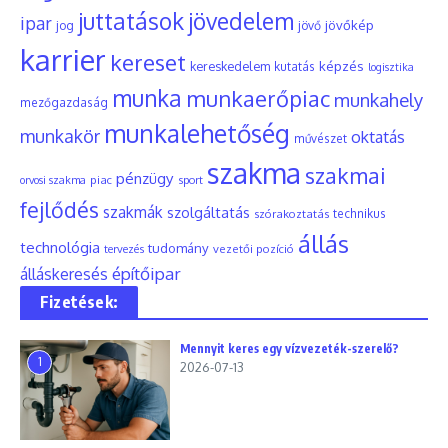
juttatások
jövedelem
ipar
jövőkép
jog
jövő
karrier
kereset
képzés
kereskedelem
kutatás
logisztika
munka
munkaerőpiac
munkahely
mezőgazdaság
munkalehetőség
munkakör
oktatás
művészet
szakma
szakmai
pénzügy
piac
orvosi szakma
sport
fejlődés
szakmák
szolgáltatás
szórakoztatás
technikus
állás
technológia
tudomány
tervezés
vezetői pozíció
építőipar
álláskeresés
Fizetések:
Mennyit keres egy vízvezeték-szerelő?
1
2026-07-13