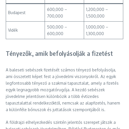
600,000 –
1,200,000 –
Budapest
700,000
1,500,000
500,000 –
1,000,000 –
Vidék
600,000
1,300,000
Tényezők, amik befolyásolják a fizetést
A baleseti sebészek fizetését számos tényező befolyásolja,
ami összetett képet fest a jövedelmi viszonyokról. Az egyik
legfontosabb tényező a szakmai tapasztalat, amely a fizetés
egyik legnagyobb mozgatórugója. A kezdő sebészek
jövedelme jelentősen különbözik a több évtizedes
tapasztalattal rendelkezőktől, nemcsak az alapfizetés, hanem
a különféle bónuszok és juttatások szempontjából is.
A földrajzi elhelyezkedés szintén jelentős szerepet játszik a
baleseti sebészek jövedelmében. Például Budapesten és más