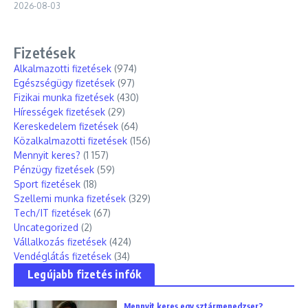
2026-08-03
Fizetések
Alkalmazotti fizetések
(974)
Egészségügy fizetések
(97)
Fizikai munka fizetések
(430)
Hírességek fizetések
(29)
Kereskedelem fizetések
(64)
Közalkalmazotti fizetések
(156)
Mennyit keres?
(1 157)
Pénzügy fizetések
(59)
Sport fizetések
(18)
Szellemi munka fizetések
(329)
Tech/IT fizetések
(67)
Uncategorized
(2)
Vállalkozás fizetések
(424)
Vendéglátás fizetések
(34)
Legújabb fizetés infók
Mennyit keres egy sztármenedzser?