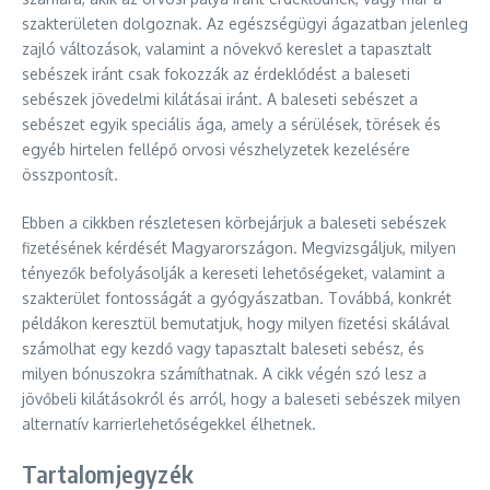
szakterületen dolgoznak. Az egészségügyi ágazatban jelenleg
zajló változások, valamint a növekvő kereslet a tapasztalt
sebészek iránt csak fokozzák az érdeklődést a baleseti
sebészek jövedelmi kilátásai iránt. A baleseti sebészet a
sebészet egyik speciális ága, amely a sérülések, törések és
egyéb hirtelen fellépő orvosi vészhelyzetek kezelésére
összpontosít.
Ebben a cikkben részletesen körbejárjuk a baleseti sebészek
fizetésének kérdését Magyarországon. Megvizsgáljuk, milyen
tényezők befolyásolják a kereseti lehetőségeket, valamint a
szakterület fontosságát a gyógyászatban. Továbbá, konkrét
példákon keresztül bemutatjuk, hogy milyen fizetési skálával
számolhat egy kezdő vagy tapasztalt baleseti sebész, és
milyen bónuszokra számíthatnak. A cikk végén szó lesz a
jövőbeli kilátásokról és arról, hogy a baleseti sebészek milyen
alternatív karrierlehetőségekkel élhetnek.
Tartalomjegyzék