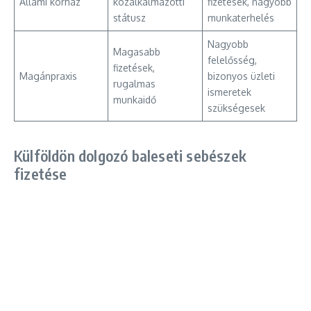
Állami kórház
közalkalmazotti
fizetések, nagyobb
státusz
munkaterhelés
Nagyobb
Magasabb
felelősség,
fizetések,
Magánpraxis
bizonyos üzleti
rugalmas
ismeretek
munkaidő
szükségesek
Külföldön dolgozó baleseti sebészek
fizetése