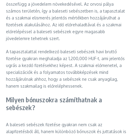
összefügg a jövedelem növekedésével. Az orvosi pálya
számos területén, így a baleseti sebészetben is, a tapasztalat
és a szakmai elismerés jelentős mértékben hozzájárulhat a
fizetések alakulásához. Az idő előrehaladtával és a szakmai
előrelépéssel a baleseti sebészek egyre magasabb
jövedelemre tehetnek szert.
A tapasztalattal rendelkező baleseti sebészek havi bruttó
fizetése gyakran meghaladja az 1,200,000 HUF-t, ami jelentős
ugrás a kezdő fizetésekhez képest. A szakmai előmenetel, a
specializációk és a folyamatos továbbképzések mind
hozzájárulnak ahhoz, hogy a sebészek ne csak anyagilag,
hanem szakmailag is előreléphessenek.
Milyen bónuszokra számíthatnak a
sebészek?
A baleseti sebészek fizetése gyakran nem csak az
alapfizetésből áll, hanem különböző bónuszok és juttatások is