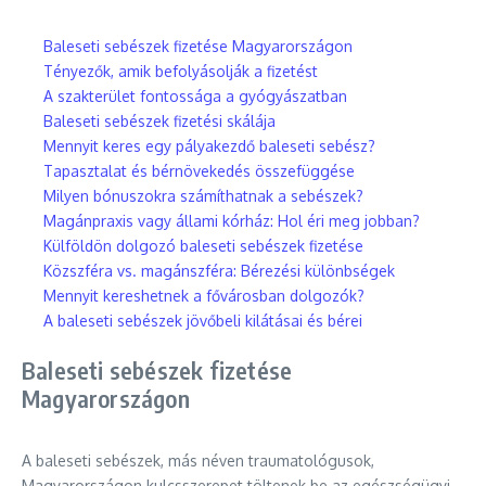
Baleseti sebészek fizetése Magyarországon
Tényezők, amik befolyásolják a fizetést
A szakterület fontossága a gyógyászatban
Baleseti sebészek fizetési skálája
Mennyit keres egy pályakezdő baleseti sebész?
Tapasztalat és bérnövekedés összefüggése
Milyen bónuszokra számíthatnak a sebészek?
Magánpraxis vagy állami kórház: Hol éri meg jobban?
Külföldön dolgozó baleseti sebészek fizetése
Közszféra vs. magánszféra: Bérezési különbségek
Mennyit kereshetnek a fővárosban dolgozók?
A baleseti sebészek jövőbeli kilátásai és bérei
Baleseti sebészek fizetése
Magyarországon
A baleseti sebészek, más néven traumatológusok,
Magyarországon kulcsszerepet töltenek be az egészségügyi