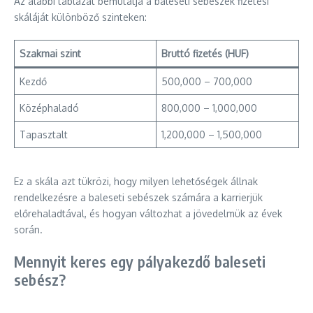
Az alábbi táblázat bemutatja a baleseti sebészek fizetési
skáláját különböző szinteken:
Szakmai szint
Bruttó fizetés (HUF)
Kezdő
500,000 – 700,000
Középhaladó
800,000 – 1,000,000
Tapasztalt
1,200,000 – 1,500,000
Ez a skála azt tükrözi, hogy milyen lehetőségek állnak
rendelkezésre a baleseti sebészek számára a karrierjük
előrehaladtával, és hogyan változhat a jövedelmük az évek
során.
Mennyit keres egy pályakezdő baleseti
sebész?