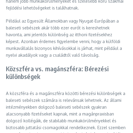
hanem jobb munkakörülményeket és szélesebb körű szakmai
fejlődési lehetőségeket is találhatnak.
Például az Egyesült Államokban vagy Nyugat-Európában a
baleseti sebészek akár több ezer eurót is kereshetnek
havonta, ami jelentős különbség az itthoni fizetésekhez
képest. Azonban érdemes figyelembe venni, hogy a külföldi
munkavállalás bizonyos kihívásokkal is járhat, mint például a
nyelvi akadályok vagy a családtól való távolság.
Közszféra vs. magánszféra: Bérezési
különbségek
A közszféra és a magánszféra közötti bérezési különbségek a
baleseti sebészek számára is relevánsak lehetnek. Az állami
intézményekben dolgozó baleseti sebészek gyakran
alacsonyabb fizetéseket kapnak, mint a magánpraxisban
dolgozó kollégáik, de stabilabb munkakörülményekkel és
biztosabb juttatási csomagokkal rendelkeznek. Ezzel szemben