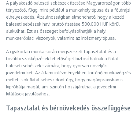
A pályakezdő baleseti sebészek fizetése Magyarországon több
tényezőtől függ, mint például a munkahely típusa és a földrajzi
elhelyezkedés. Általánosságban elmondható, hogy a kezdő
baleseti sebészek havi bruttó fizetése 500,000 HUF körül
alakulhat. Ezt az összeget befolyásolhatják a helyi
munkaerőpiaci viszonyok, valamint az intézmény típusa.
A gyakorlati munka során megszerzett tapasztalat és a
további szakképzések lehetőséget biztosíthatnak a fiatal
baleseti sebészek számára, hogy gyorsan növeljék
jövedelmüket. Az állami intézményekben történő munkavégzés
mellett sok fiatal sebész dönt úgy, hogy magánpraxisban is
kipróbálja magát, ami szintén hozzájárulhat a jövedelmi
kilátások javulásához.
Tapasztalat és bérnövekedés összefüggése