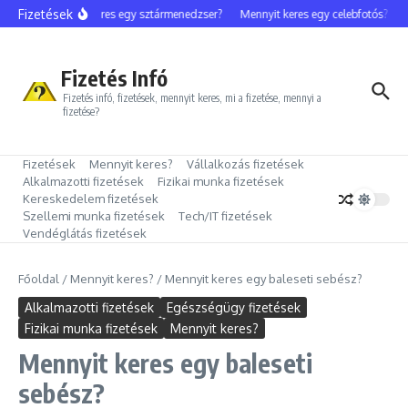
Ugrás a tartalomhoz
Fizetések
Mennyit keres egy sztármenedzser?
Mennyit keres egy celebfotós?
M
Fizetés Infó
Fizetés infó, fizetések, mennyit keres, mi a fizetése, mennyi a
fizetése?
Fizetések
Mennyit keres?
Vállalkozás fizetések
Alkalmazotti fizetések
Fizikai munka fizetések
Kereskedelem fizetések
Szellemi munka fizetések
Tech/IT fizetések
Vendéglátás fizetések
Főoldal
/
Mennyit keres?
/
Mennyit keres egy baleseti sebész?
Alkalmazotti fizetések
Egészségügy fizetések
Fizikai munka fizetések
Mennyit keres?
Mennyit keres egy baleseti
sebész?