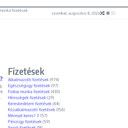
munka fizetések
szombat, augusztus 8, 2026
Fizetések
ő?
Alkalmazotti fizetések
(974)
g,
Egészségügy fizetések
(97)
nt
Fizikai munka fizetések
(430)
.
Hírességek fizetések
(29)
Kereskedelem fizetések
(64)
Közalkalmazotti fizetések
(156)
Mennyit keres?
(1 157)
Pénzügy fizetések
(59)
Sport fizetések
(18)