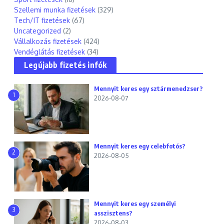
Szellemi munka fizetések
(329)
Tech/IT fizetések
(67)
Uncategorized
(2)
Vállalkozás fizetések
(424)
Vendéglátás fizetések
(34)
Legújabb fizetés infók
Mennyit keres egy sztármenedzser?
1
2026-08-07
Mennyit keres egy celebfotós?
2
2026-08-05
Mennyit keres egy személyi
3
asszisztens?
2026-08-03