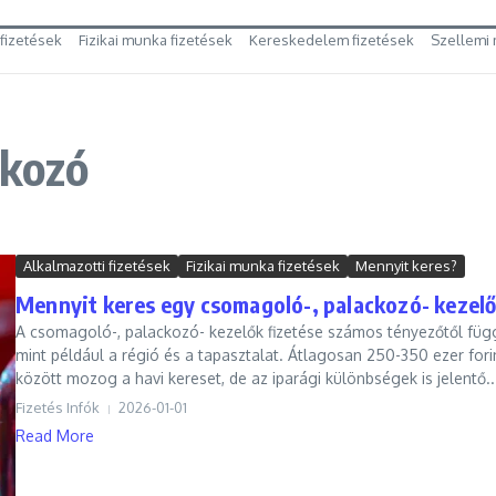
 fizetések
Fizikai munka fizetések
Kereskedelem fizetések
Szellemi 
ckozó
Alkalmazotti fizetések
Fizikai munka fizetések
Mennyit keres?
Mennyit keres egy csomagoló-, palackozó- kezel
A csomagoló-, palackozó- kezelők fizetése számos tényezőtől füg
mint például a régió és a tapasztalat. Átlagosan 250-350 ezer fori
között mozog a havi kereset, de az iparági különbségek is jelentő..
Fizetés Infók
2026-01-01
Read More