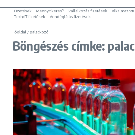
Fizetések
Mennyit keres?
Vállalkozás fizetések
Alkalmazotti
Tech/IT fizetések
Vendéglátás fizetések
Főoldal
/
palackozó
Böngészés címke: pala