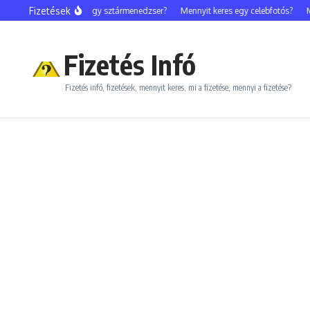
Ugrás a tartalomhoz
Fizetések
Mennyit keres egy sztármenedzser?
Mennyit keres egy celebfotós?
Me
Fizetés Infó
Fizetés infó, fizetések, mennyit keres, mi a fizetése, mennyi a fizetése?