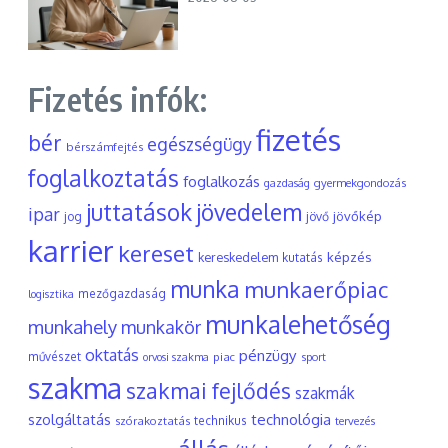
Fizetés infók:
fizetés
bér
egészségügy
bérszámfejtés
foglalkoztatás
foglalkozás
gyermekgondozás
gazdaság
juttatások
jövedelem
ipar
jövőkép
jog
jövő
karrier
kereset
képzés
kereskedelem
kutatás
munka
munkaerőpiac
mezőgazdaság
logisztika
munkalehetőség
munkahely
munkakör
oktatás
pénzügy
művészet
piac
orvosi szakma
sport
szakma
szakmai fejlődés
szakmák
szolgáltatás
technológia
szórakoztatás
technikus
tervezés