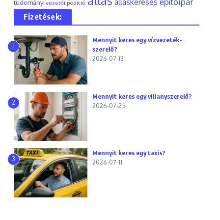
állás
építőipar
álláskeresés
tudomány
vezetői pozíció
Fizetések:
Mennyit keres egy vízvezeték-
1
szerelő?
2026-07-13
Mennyit keres egy villanyszerelő?
2
2026-07-25
Mennyit keres egy taxis?
3
2026-07-11