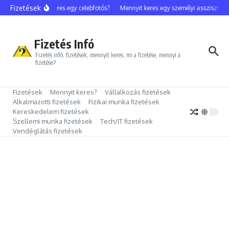
Ugrás a tartalomhoz
Fizetések
Mennyit keres egy celebfotós?
Mennyit keres egy személyi asszisztens?
Fizetés Infó
Fizetés infó, fizetések, mennyit keres, mi a fizetése, mennyi a
fizetése?
Fizetések
Mennyit keres?
Vállalkozás fizetések
Alkalmazotti fizetések
Fizikai munka fizetések
Kereskedelem fizetések
Szellemi munka fizetések
Tech/IT fizetések
Vendéglátás fizetések