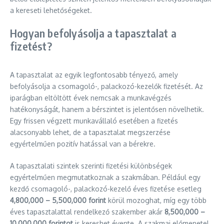
a kereseti lehetőségeket.
Hogyan befolyásolja a tapasztalat a
fizetést?
A tapasztalat az egyik legfontosabb tényező, amely
befolyásolja a csomagoló-, palackozó-kezelők fizetését. Az
iparágban eltöltött évek nemcsak a munkavégzés
hatékonyságát, hanem a bérszintet is jelentősen növelhetik.
Egy frissen végzett munkavállaló esetében a fizetés
alacsonyabb lehet, de a tapasztalat megszerzése
egyértelműen pozitív hatással van a bérekre.
A tapasztalati szintek szerinti fizetési különbségek
egyértelműen megmutatkoznak a szakmában. Például egy
kezdő csomagoló-, palackozó-kezelő éves fizetése esetleg
4,800,000 – 5,500,000 forint
körül mozoghat, míg egy több
éves tapasztalattal rendelkező szakember akár
8,500,000 –
10,000,000 forintot
is kereshet évente. A szakmai előmenetel