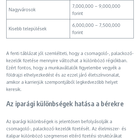
7,000,000 – 9,000,000
Nagyvárosok
forint
6,000,000 – 7,500,000
Kisebb települések
forint
A fenti táblázat jól szemlélteti, hogy a csomagoló-, palackozó-
kezelők fizetése mennyire változhat a különböző régiókban.
Ezért fontos, hogy a munkavállalók figyelembe vegyék a
földrajzi elhelyezkedést és az ezzel járó életszínvonalat,
amikor a karrierjük szempontjából legkedvezőbb helyet
keresik.
Az iparági különbségek hatása a bérekre
Az iparági különbségek is jelentősen befolyásolják a
csomagoló-, palackozó-kezelők fizetését. Az élelmiszer- és
italipar különböző szegmensei eltérő fizetési struktúrákat