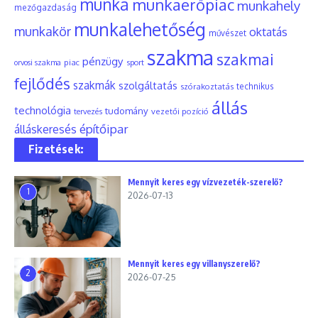
munka
munkaerőpiac
munkahely
mezőgazdaság
munkalehetőség
munkakör
oktatás
művészet
szakma
szakmai
pénzügy
piac
orvosi szakma
sport
fejlődés
szakmák
szolgáltatás
szórakoztatás
technikus
állás
technológia
tudomány
tervezés
vezetői pozíció
építőipar
álláskeresés
Fizetések:
Mennyit keres egy vízvezeték-szerelő?
1
2026-07-13
Mennyit keres egy villanyszerelő?
2
2026-07-25