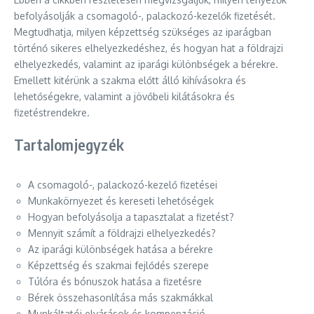
befolyásolják a csomagoló-, palackozó-kezelők fizetését.
Megtudhatja, milyen képzettség szükséges az iparágban
történő sikeres elhelyezkedéshez, és hogyan hat a földrajzi
elhelyezkedés, valamint az iparági különbségek a bérekre.
Emellett kitérünk a szakma előtt álló kihívásokra és
lehetőségekre, valamint a jövőbeli kilátásokra és
fizetéstrendekre.
Tartalomjegyzék
A csomagoló-, palackozó-kezelő fizetései
Munkakörnyezet és kereseti lehetőségek
Hogyan befolyásolja a tapasztalat a fizetést?
Mennyit számít a földrajzi elhelyezkedés?
Az iparági különbségek hatása a bérekre
Képzettség és szakmai fejlődés szerepe
Túlóra és bónuszok hatása a fizetésre
Bérek összehasonlítása más szakmákkal
Munkáltatói elvárások és kompenzáció