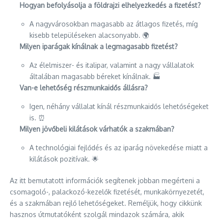
Hogyan befolyásolja a földrajzi elhelyezkedés a fizetést?
A nagyvárosokban magasabb az átlagos fizetés, míg
kisebb településeken alacsonyabb. 🌍
Milyen iparágak kínálnak a legmagasabb fizetést?
Az élelmiszer- és italipar, valamint a nagy vállalatok
általában magasabb béreket kínálnak. 🏭
Van-e lehetőség részmunkaidős állásra?
Igen, néhány vállalat kínál részmunkaidős lehetőségeket
is. ⏰
Milyen jövőbeli kilátások várhatók a szakmában?
A technológiai fejlődés és az iparág növekedése miatt a
kilátások pozitívak. 🌟
Az itt bemutatott információk segítenek jobban megérteni a
csomagoló-, palackozó-kezelők fizetését, munkakörnyezetét,
és a szakmában rejlő lehetőségeket. Reméljük, hogy cikkünk
hasznos útmutatóként szolgál mindazok számára, akik