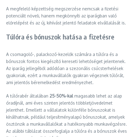
A megfelelő képzettség megszerzése nemcsak a fizetési
potenciált növeli, hanem megkönnyíti az iparágban való
előrelépést és az új, kihívást jelentő feladatok elvállalását is.
Túlóra és bónuszok hatása a fizetésre
A csomagoló-, palackozó-kezelők számára a túlóra és a
bónuszok fontos kiegészítő kereseti lehetőséget jelentenek.
Az iparág jellegéből adódóan a szezonális csúcsterhelések
gyakoriak, ezért a munkavállalók gyakran végeznek túlórát,
ami jelentős béremelkedést eredményezhet.
A túlórabér általában
25-50%-kal
magasabb lehet az alap
óradíjnál, ami éves szinten jelentős többletjövedelmet
jelenthet. Emellett a vállalatok különféle bónuszokat is
kínálhatnak, például teljesítményalapú bónuszokat, amelyek
ösztönzik a munkavállalókat a hatékonyabb munkavégzésre.
Az alábbi táblázat összefoglalja a túlóra és a bónuszok éves