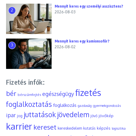
Mennyit keres egy személyi asszisztens?
2
2026-08-03
Mennyit keres egy kamionsofőr?
3
2026-08-02
Fizetés infók:
fizetés
bér
egészségügy
bérszámfejtés
foglalkoztatás
foglalkozás
gyermekgondozás
gazdaság
juttatások
jövedelem
ipar
jövőkép
jog
jövő
karrier
kereset
képzés
kereskedelem
kutatás
logisztika