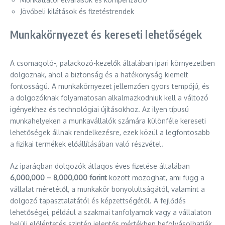
Jövőbeli kilátások és fizetéstrendek
Munkakörnyezet és kereseti lehetőségek
A csomagoló-, palackozó-kezelők általában ipari környezetben
dolgoznak, ahol a biztonság és a hatékonyság kiemelt
fontosságú. A munkakörnyezet jellemzően gyors tempójú, és
a dolgozóknak folyamatosan alkalmazkodniuk kell a változó
igényekhez és technológiai újításokhoz. Az ilyen típusú
munkahelyeken a munkavállalók számára különféle kereseti
lehetőségek állnak rendelkezésre, ezek közül a legfontosabb
a fizikai termékek előállításában való részvétel.
Az iparágban dolgozók átlagos éves fizetése általában
6,000,000 – 8,000,000 forint
között mozoghat, ami függ a
vállalat méretétől, a munkakör bonyolultságától, valamint a
dolgozó tapasztalatától és képzettségétől. A fejlődés
lehetőségei, például a szakmai tanfolyamok vagy a vállalaton
belüli előléptetés szintén jelentős mértékben befolyásolhatják