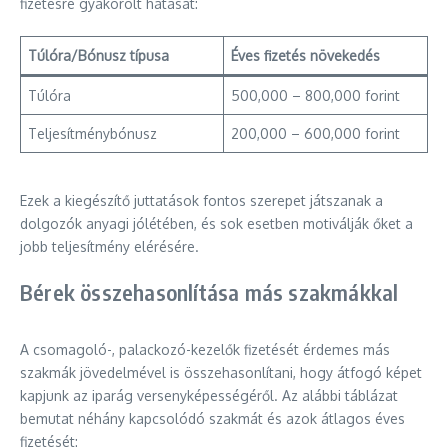
fizetésre gyakorolt hatását:
Túlóra/Bónusz típusa
Éves fizetés növekedés
Túlóra
500,000 – 800,000 forint
Teljesítménybónusz
200,000 – 600,000 forint
Ezek a kiegészítő juttatások fontos szerepet játszanak a
dolgozók anyagi jólétében, és sok esetben motiválják őket a
jobb teljesítmény elérésére.
Bérek összehasonlítása más szakmákkal
A csomagoló-, palackozó-kezelők fizetését érdemes más
szakmák jövedelmével is összehasonlítani, hogy átfogó képet
kapjunk az iparág versenyképességéről. Az alábbi táblázat
bemutat néhány kapcsolódó szakmát és azok átlagos éves
fizetését: