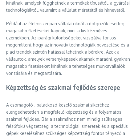
kínálnak, amelyek függhetnek a termékek típusától, a gyártási
technológiáktól, valamint a vállalat méretétől és hírnevétől.
Például az élelmiszeripari vállalatoknál a dolgozók esetleg
magasabb fizetéseket kapnak, mint a kis kézműves
üzemekben. Az iparági különbségeket vizsgálva fontos
megemlíteni, hogy az innovatív technológiák bevezetése és a
piaci trendek szintén hatással lehetnek a bérekre. Azok a
vállalatok, amelyek versenyképesek akarnak maradni, gyakran
magasabb fizetéseket kínálnak a tehetséges munkavállalók
vonzására és megtartására.
Képzettség és szakmai fejlődés szerepe
A csomagoló-, palackozó-kezelő szakmai sikeréhez
elengedhetetlen a megfelelő képzettség és a folyamatos
szakmai fejlődés. Bár a szakmához nem mindig szükséges
felsőfokú végzettség, a technológiai ismeretek és a speciális
gépek kezeléséhez szükséges képzettség fontos tényező a