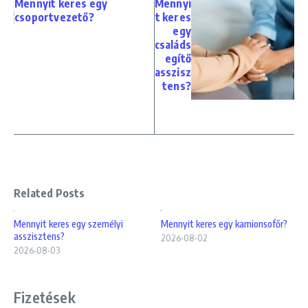
Mennyit keres egy
Mennyi
csoportvezető?
t keres
egy
családs
egítő
asszisz
tens?
Related Posts
Mennyit keres egy személyi
Mennyit keres egy kamionsofőr?
asszisztens?
2026-08-02
2026-08-03
Fizetések