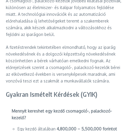
A csomagoló-, palackozó-kezelők jövőbeli kilátásai pozitívak,
különösen az élelmiszer- és italipar folyamatos fejlődése
miatt. A technológiai innovációk és az automatizáció
előrehaladása új lehetőségeket teremt a szakemberek
számára, akik készek alkalmazkodni a változásokhoz és
fejlődni az iparágon belül.
A fizetéstrendek tekintetében elmondható, hogy az iparág
növekedésének és a dolgozói képzettség növekedésének
köszönhetően a bérek várhatóan emelkedni fognak. Az
előrejelzések szerint a csomagoló-, palackozó-kezelők bérei
az elkövetkező években is versenyképesek maradnak, ami
vonzóvá teszi ezt a szakmát a munkavállalók számára.
Gyakran Ismételt Kérdések (GYIK)
Mennyit kereshet egy kezdő csomagoló-, palackozó-
kezelő?
Egy kezdő általában
4,800,000 – 5,500,000 forintot