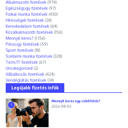
Alkalmazotti fizetések
(974)
Egészségügy fizetések
(97)
Fizikai munka fizetések
(430)
Hírességek fizetések
(28)
Kereskedelem fizetések
(64)
Közalkalmazotti fizetések
(156)
Mennyit keres?
(1 156)
Pénzügy fizetések
(59)
Sport fizetések
(18)
Szellemi munka fizetések
(328)
Tech/IT fizetések
(67)
Uncategorized
(2)
Vállalkozás fizetések
(424)
Vendéglátás fizetések
(34)
Legújabb fizetés infók
Mennyit keres egy celebfotós?
1
2026-08-05