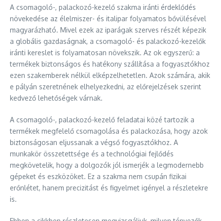
A csomagoló-, palackozó-kezelő szakma iránti érdeklődés
növekedése az élelmiszer- és italipar folyamatos bővülésével
magyarázható. Mivel ezek az iparágak szerves részét képezik
a globális gazdaságnak, a csomagoló- és palackozó-kezelők
iránti kereslet is folyamatosan növekszik. Az ok egyszerű: a
termékek biztonságos és hatékony szállítása a fogyasztókhoz
ezen szakemberek nélkül elképzelhetetlen. Azok számára, akik
e pályán szeretnének elhelyezkedni, az előrejelzések szerint
kedvező lehetőségek várnak.
A csomagoló-, palackozó-kezelő feladatai közé tartozik a
termékek megfelelő csomagolása és palackozása, hogy azok
biztonságosan eljussanak a végső fogyasztókhoz. A
munkakör összetettsége és a technológiai fejlődés
megkövetelik, hogy a dolgozók jól ismerjék a legmodernebb
gépeket és eszközöket. Ez a szakma nem csupán fizikai
erőnlétet, hanem precizitást és figyelmet igényel a részletekre
is.
Ebben a cikkben részletesen megvizsgáljuk, milyen tényezők