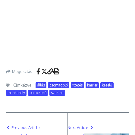
Megosztás
Címkézve:
állás
csomagoló
fizetés
karrier
kezelő
munkahely
palackozó
szakma
Previous Article
Next Article