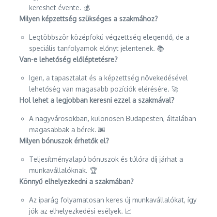
kereshet évente. 💰
Milyen képzettség szükséges a szakmához?
Legtöbbször középfokú végzettség elegendő, de a
speciális tanfolyamok előnyt jelentenek. 📚
Van-e lehetőség előléptetésre?
Igen, a tapasztalat és a képzettség növekedésével
lehetőség van magasabb pozíciók elérésére. 🚀
Hol lehet a legjobban keresni ezzel a szakmával?
A nagyvárosokban, különösen Budapesten, általában
magasabbak a bérek. 🌆
Milyen bónuszok érhetők el?
Teljesítményalapú bónuszok és túlóra díj járhat a
munkavállalóknak. 🏆
Könnyű elhelyezkedni a szakmában?
Az iparág folyamatosan keres új munkavállalókat, így
jók az elhelyezkedési esélyek. 📈