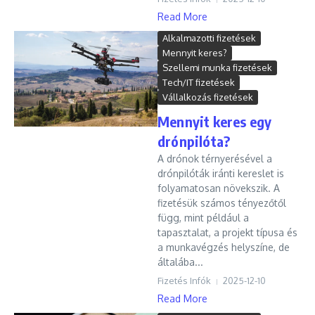
Read More
Alkalmazotti fizetések
Mennyit keres?
Szellemi munka fizetések
Tech/IT fizetések
Vállalkozás fizetések
Mennyit keres egy
drónpilóta?
A drónok térnyerésével a
drónpilóták iránti kereslet is
folyamatosan növekszik. A
fizetésük számos tényezőtől
függ, mint például a
tapasztalat, a projekt típusa és
a munkavégzés helyszíne, de
általába...
Fizetés Infók
2025-12-10
Read More