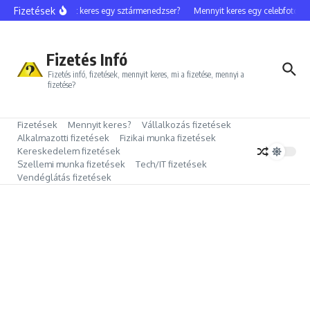
Ugrás a tartalomhoz
Fizetések
Mennyit keres egy sztármenedzser?
Mennyit keres egy celebfotós?
Fizetés Infó
Fizetés infó, fizetések, mennyit keres, mi a fizetése, mennyi a
fizetése?
Fizetések
Mennyit keres?
Vállalkozás fizetések
Alkalmazotti fizetések
Fizikai munka fizetések
Kereskedelem fizetések
Szellemi munka fizetések
Tech/IT fizetések
Vendéglátás fizetések