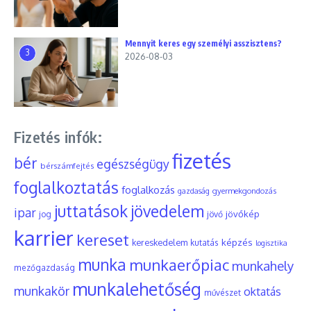
Mennyit keres egy személyi asszisztens?
3
2026-08-03
Fizetés infók:
fizetés
bér
egészségügy
bérszámfejtés
foglalkoztatás
foglalkozás
gyermekgondozás
gazdaság
juttatások
jövedelem
ipar
jövőkép
jog
jövő
karrier
kereset
képzés
kereskedelem
kutatás
logisztika
munka
munkaerőpiac
munkahely
mezőgazdaság
munkalehetőség
munkakör
oktatás
művészet