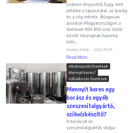
számos tényezőtől függ, mint
például a tapasztalat, az iparág
és a cég mérete. Átlagosan
azonban Magyarországon a
fizetések 400-800 ezer forint
között mozognak havonta,
külö...
Fizetés Infók
2026-01-19
Read More
Alkalmazotti fizetések
Mennyit keres?
Vállalkozás fizetések
Mennyit keres egy
borász és egyéb
szeszesitalgyártó,
szikvízkészítő?
A borászat és
szeszesitalgyártás világa