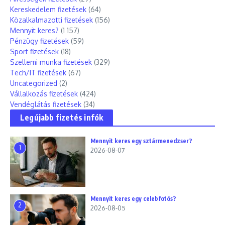
Kereskedelem fizetések
(64)
Közalkalmazotti fizetések
(156)
Mennyit keres?
(1 157)
Pénzügy fizetések
(59)
Sport fizetések
(18)
Szellemi munka fizetések
(329)
Tech/IT fizetések
(67)
Uncategorized
(2)
Vállalkozás fizetések
(424)
Vendéglátás fizetések
(34)
Legújabb fizetés infók
Mennyit keres egy sztármenedzser?
1
2026-08-07
Mennyit keres egy celebfotós?
2
2026-08-05