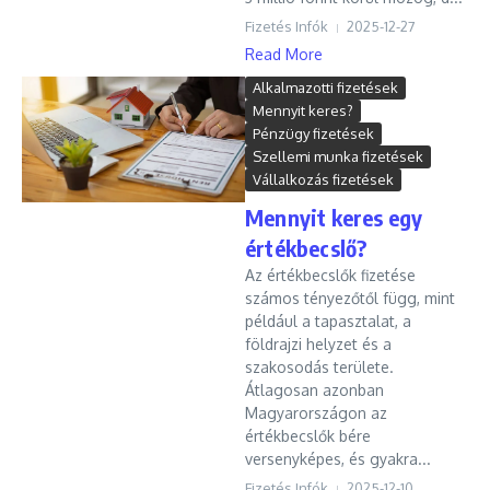
Fizetés Infók
2025-12-27
Read More
Alkalmazotti fizetések
Mennyit keres?
Pénzügy fizetések
Szellemi munka fizetések
Vállalkozás fizetések
Mennyit keres egy
értékbecslő?
Az értékbecslők fizetése
számos tényezőtől függ, mint
például a tapasztalat, a
földrajzi helyzet és a
szakosodás területe.
Átlagosan azonban
Magyarországon az
értékbecslők bére
versenyképes, és gyakra...
Fizetés Infók
2025-12-10