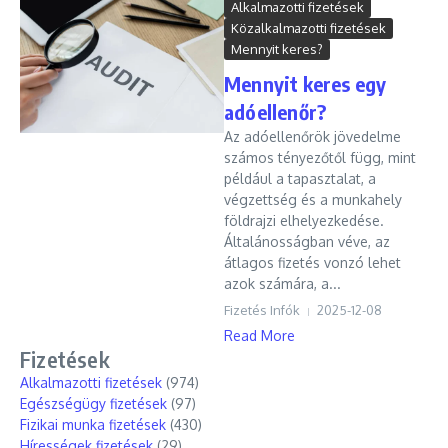
Alkalmazotti fizetések
Közalkalmazotti fizetések
Mennyit keres?
Mennyit keres egy
adóellenőr?
Az adóellenőrök jövedelme
számos tényezőtől függ, mint
például a tapasztalat, a
végzettség és a munkahely
földrajzi elhelyezkedése.
Általánosságban véve, az
átlagos fizetés vonzó lehet
azok számára, a...
Fizetés Infók
2025-12-08
Read More
Fizetések
Alkalmazotti fizetések
(974)
Egészségügy fizetések
(97)
Fizikai munka fizetések
(430)
Hírességek fizetések
(29)