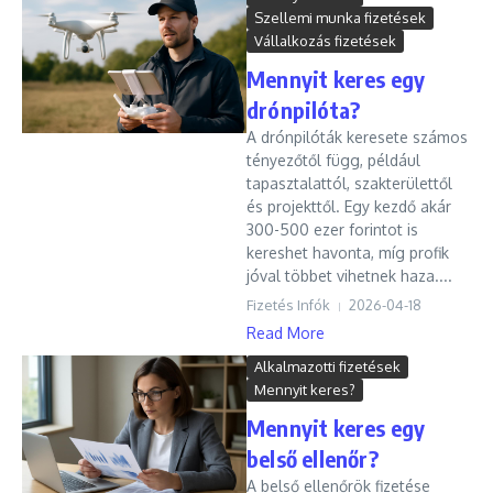
Szellemi munka fizetések
Vállalkozás fizetések
Mennyit keres egy
drónpilóta?
A drónpilóták keresete számos
tényezőtől függ, például
tapasztalattól, szakterülettől
és projekttől. Egy kezdő akár
300-500 ezer forintot is
kereshet havonta, míg profik
jóval többet vihetnek haza....
Fizetés Infók
2026-04-18
Read More
Alkalmazotti fizetések
Mennyit keres?
Mennyit keres egy
belső ellenőr?
A belső ellenőrök fizetése