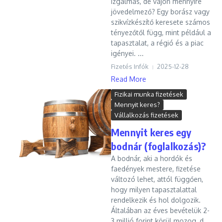
izgalmas, de vajon mennyire
jövedelmező? Egy borász vagy
szikvízkészítő keresete számos
tényezőtől függ, mint például a
tapasztalat, a régió és a piac
igényei. ...
Fizetés Infók
2025-12-28
Read More
Fizikai munka fizetések
Mennyit keres?
Vállalkozás fizetések
Mennyit keres egy
bodnár (foglalkozás)?
A bodnár, aki a hordók és
faedények mestere, fizetése
változó lehet, attól függően,
hogy milyen tapasztalattal
rendelkezik és hol dolgozik.
Általában az éves bevételük 2-
3 millió forint körül mozog, d...