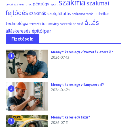
szakma
szakmai
pénzügy
piac
orvosi szakma
sport
fejlődés
szakmák
szolgáltatás
szórakoztatás
technikus
állás
technológia
tudomány
tervezés
vezetői pozíció
építőipar
álláskeresés
Fizetések:
Mennyit keres egy vízvezeték-szerelő?
1
2026-07-13
Mennyit keres egy villanyszerelő?
2
2026-07-25
Mennyit keres egy taxis?
3
2026-07-11