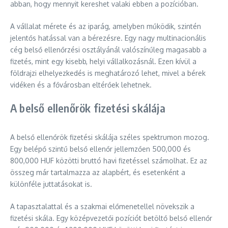
abban, hogy mennyit kereshet valaki ebben a pozícióban.
A vállalat mérete és az iparág, amelyben működik, szintén
jelentős hatással van a bérezésre. Egy nagy multinacionális
cég belső ellenőrzési osztályánál valószínűleg magasabb a
fizetés, mint egy kisebb, helyi vállalkozásnál. Ezen kívül a
földrajzi elhelyezkedés is meghatározó lehet, mivel a bérek
vidéken és a fővárosban eltérőek lehetnek.
A belső ellenőrök fizetési skálája
A belső ellenőrök fizetési skálája széles spektrumon mozog.
Egy belépő szintű belső ellenőr jellemzően 500,000 és
800,000 HUF közötti bruttó havi fizetéssel számolhat. Ez az
összeg már tartalmazza az alapbért, és esetenként a
különféle juttatásokat is.
A tapasztalattal és a szakmai előmenetellel növekszik a
fizetési skála. Egy középvezetői pozíciót betöltő belső ellenőr