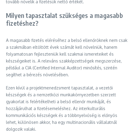
tovább növelik a fizetésük nettó értékét.
Milyen tapasztalat szükséges a magasabb
fizetéshez?
A magasabb fizetés eléréséhez a belső ellenőröknek nem csak
a szakmában eltöltött évek számát kell növelniük, hanem
folyamatosan fejleszteniük kell szakmai ismereteiket és
készségeiket is. A releváns szakképzettségek megszerzése,
például a CIA (Certified Internal Auditor) minősítés, szintén
segíthet a bérezés növelésében.
Ezen kívül a projektmenedzsment tapasztalat, a vezetői
készségek és a nemzetközi munkakörnyezetben szerzett
gyakorlat is felértékelheti a belső ellenőr munkáját, és
hozzájárulhat a fizetésemeléshez. Az interkulturális
kommunikációs készségek és a többnyelvűség is előnyös
lehet, különösen akkor, ha egy multinacionális vállalatnál
dolgozik valaki.