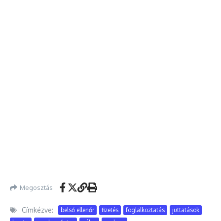
Megosztás
Címkézve:
belső ellenőr
fizetés
foglalkoztatás
juttatások