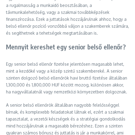
a rugalmasság a munkaidő beosztásában, a
távmunkalehetőség, vagy a szakmai továbbképzések
finanszírozása. Ezek a juttatások hozzájárulnak ahhoz, hogy a
belső ellenőr pozíció vonzóbbá váljon a szakemberek számára,
és segíthetnek a tehetségek megtartásában is.
Mennyit kereshet egy senior belső ellenőr?
Egy senior belső ellenőr fizetése jelentősen magasabb lehet,
mint a kezdőké vagy a közép szintű szakembereké. A senior
szinten dolgozó belső ellenőrök havi bruttó fizetése általában
1,300,000 és 1,800,000 HUF között mozog, különösen akkor,
ha nagyvállalatnál vagy nemzetközi környezetben dolgoznak.
A senior belső ellenőrök általában nagyobb felelősséggel
bírnak, és komplexebb feladatokat látnak el, ezért a szakmai
tapasztalat, a vezetői készségek és a stratégiai gondolkodás
mind hozzájárulnak a magasabb bérezéshez. Ezen a szinten
gyakran számos bónusz és juttatás is jár a munkakörrel, ami