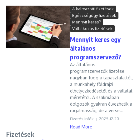
Alkalmazotti fizetések
Egészségügy fizetések
Mennyit keres?
Vállalkozás fizetések
Mennyit keres egy
általános
programszervező?
Az általános
programszervezők fizetése
nagyban függ a tapasztalattól,
a munkahely földrajzi
elhelyezkedésétől és a vállalat
méretétől. A szakmában
dolgozók gyakran élvezhetik a
rugalmasság, de a verse...
Fizetés Infók
2025-12-20
Read More
Fizetések