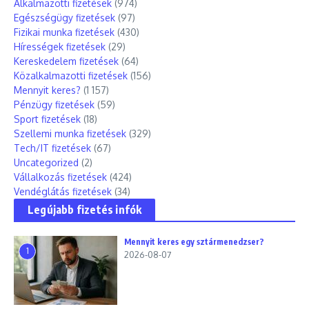
Alkalmazotti fizetések
(974)
Egészségügy fizetések
(97)
Fizikai munka fizetések
(430)
Hírességek fizetések
(29)
Kereskedelem fizetések
(64)
Közalkalmazotti fizetések
(156)
Mennyit keres?
(1 157)
Pénzügy fizetések
(59)
Sport fizetések
(18)
Szellemi munka fizetések
(329)
Tech/IT fizetések
(67)
Uncategorized
(2)
Vállalkozás fizetések
(424)
Vendéglátás fizetések
(34)
Legújabb fizetés infók
Mennyit keres egy sztármenedzser?
1
2026-08-07