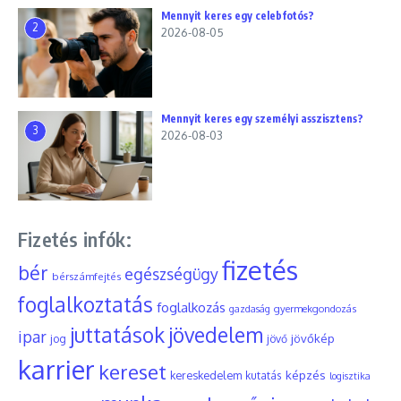
Mennyit keres egy celebfotós?
2
2026-08-05
Mennyit keres egy személyi asszisztens?
3
2026-08-03
Fizetés infók:
fizetés
bér
egészségügy
bérszámfejtés
foglalkoztatás
foglalkozás
gyermekgondozás
gazdaság
juttatások
jövedelem
ipar
jövőkép
jog
jövő
karrier
kereset
képzés
kereskedelem
kutatás
logisztika