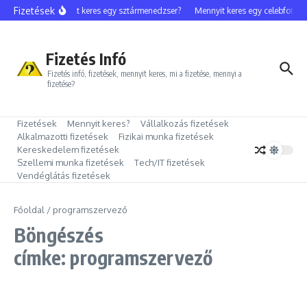
Ugrás a tartalomhoz
Fizetések
Mennyit keres egy sztármenedzser?
Mennyit keres egy celebfotós?
Fizetés Infó
Fizetés infó, fizetések, mennyit keres, mi a fizetése, mennyi a
fizetése?
Fizetések
Mennyit keres?
Vállalkozás fizetések
Alkalmazotti fizetések
Fizikai munka fizetések
Kereskedelem fizetések
Szellemi munka fizetések
Tech/IT fizetések
Vendéglátás fizetések
Főoldal
/
programszervező
Böngészés
címke: programszervező