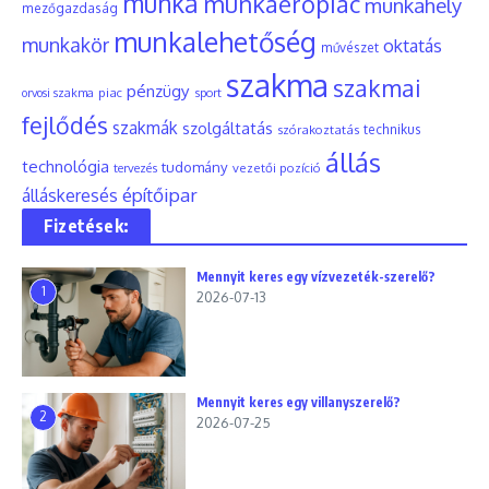
munka
munkaerőpiac
munkahely
mezőgazdaság
munkalehetőség
munkakör
oktatás
művészet
szakma
szakmai
pénzügy
piac
orvosi szakma
sport
fejlődés
szakmák
szolgáltatás
szórakoztatás
technikus
állás
technológia
tudomány
tervezés
vezetői pozíció
építőipar
álláskeresés
Fizetések:
Mennyit keres egy vízvezeték-szerelő?
1
2026-07-13
Mennyit keres egy villanyszerelő?
2
2026-07-25