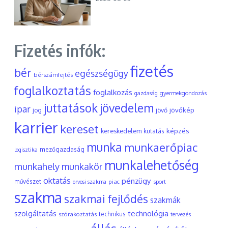
Fizetés infók:
fizetés
bér
egészségügy
bérszámfejtés
foglalkoztatás
foglalkozás
gyermekgondozás
gazdaság
juttatások
jövedelem
ipar
jövőkép
jog
jövő
karrier
kereset
képzés
kereskedelem
kutatás
munka
munkaerőpiac
mezőgazdaság
logisztika
munkalehetőség
munkahely
munkakör
oktatás
pénzügy
művészet
piac
orvosi szakma
sport
szakma
szakmai fejlődés
szakmák
szolgáltatás
technológia
szórakoztatás
technikus
tervezés