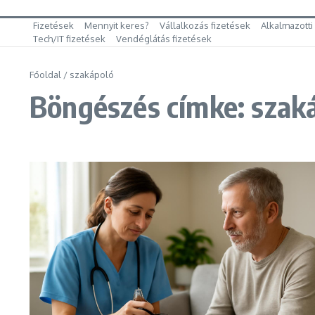
Fizetések
Mennyit keres?
Vállalkozás fizetések
Alkalmazotti
Tech/IT fizetések
Vendéglátás fizetések
Főoldal
/
szakápoló
Böngészés címke: szak