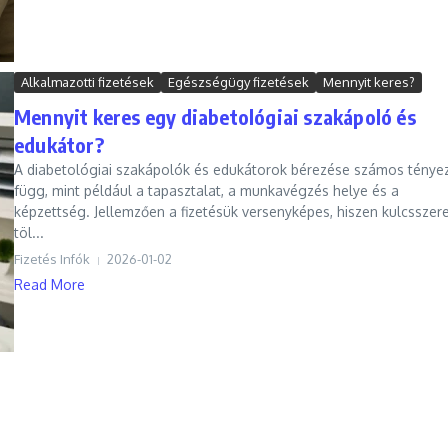
Alkalmazotti fizetések
Egészségügy fizetések
Mennyit keres?
Mennyit keres egy diabetológiai szakápoló és
edukátor?
A diabetológiai szakápolók és edukátorok bérezése számos ténye
függ, mint például a tapasztalat, a munkavégzés helye és a
képzettség. Jellemzően a fizetésük versenyképes, hiszen kulcsszer
töl...
Fizetés Infók
2026-01-02
Read More