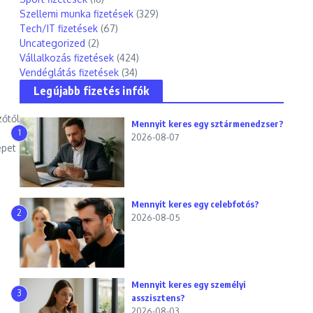
Szellemi munka fizetések
(329)
Tech/IT fizetések
(67)
Uncategorized
(2)
Vállalkozás fizetések
(424)
Vendéglátás fizetések
(34)
Legújabb fizetés infók
zőtől
Mennyit keres egy sztármenedzser?
1
2026-08-07
epet
Mennyit keres egy celebfotós?
2
2026-08-05
Mennyit keres egy személyi
3
asszisztens?
2026-08-03