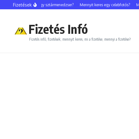
Ugrás a tartalomhoz
Fizetések
Mennyit keres egy sztármenedzser?
Mennyit keres egy celebfotós?
Men
Fizetés Infó
Fizetés infó, fizetések, mennyit keres, mi a fizetése, mennyi a fizetése?