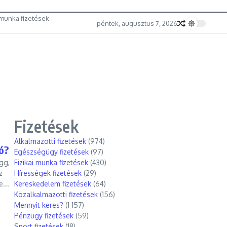
munka fizetések
péntek, augusztus 7, 2026
Fizetések
Alkalmazotti fizetések
(974)
ó?
Egészségügy fizetések
(97)
gg,
Fizikai munka fizetések
(430)
z
Hírességek fizetések
(29)
...
Kereskedelem fizetések
(64)
Közalkalmazotti fizetések
(156)
Mennyit keres?
(1 157)
Pénzügy fizetések
(59)
Sport fizetések
(18)