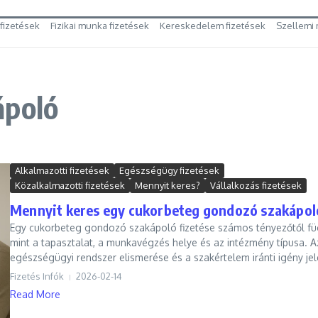
 fizetések
Fizikai munka fizetések
Kereskedelem fizetések
Szellemi 
ápoló
Alkalmazotti fizetések
Egészségügy fizetések
Közalkalmazotti fizetések
Mennyit keres?
Vállalkozás fizetések
Mennyit keres egy cukorbeteg gondozó szakápol
Egy cukorbeteg gondozó szakápoló fizetése számos tényezőtől fü
mint a tapasztalat, a munkavégzés helye és az intézmény típusa. A
egészségügyi rendszer elismerése és a szakértelem iránti igény jele
Fizetés Infók
2026-02-14
Read More