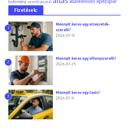
állás
építőipar
álláskeresés
tudomány
vezetői pozíció
Fizetések:
Mennyit keres egy vízvezeték-
1
szerelő?
2026-07-13
Mennyit keres egy villanyszerelő?
2
2026-07-25
Mennyit keres egy taxis?
3
2026-07-11