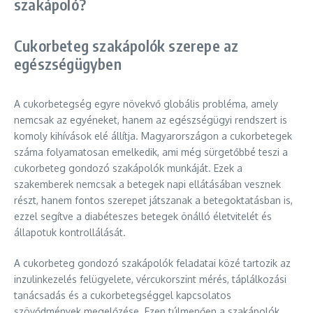
szakápoló?
Cukorbeteg szakápolók szerepe az
egészségügyben
A cukorbetegség egyre növekvő globális probléma, amely
nemcsak az egyéneket, hanem az egészségügyi rendszert is
komoly kihívások elé állítja. Magyarországon a cukorbetegek
száma folyamatosan emelkedik, ami még sürgetőbbé teszi a
cukorbeteg gondozó szakápolók munkáját. Ezek a
szakemberek nemcsak a betegek napi ellátásában vesznek
részt, hanem fontos szerepet játszanak a betegoktatásban is,
ezzel segítve a diabéteszes betegek önálló életvitelét és
állapotuk kontrollálását.
A cukorbeteg gondozó szakápolók feladatai közé tartozik az
inzulinkezelés felügyelete, vércukorszint mérés, táplálkozási
tanácsadás és a cukorbetegséggel kapcsolatos
szövődmények megelőzése. Ezen túlmenően a szakápolók