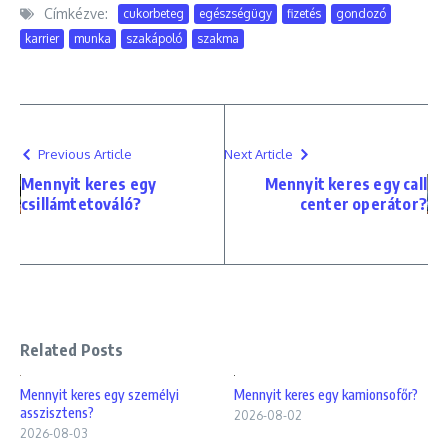
Címkézve:
cukorbeteg
egészségügy
fizetés
gondozó
karrier
munka
szakápoló
szakma
Previous Article
Next Article
Mennyit keres egy
Mennyit keres egy call
csillámtetováló?
center operátor?
Related Posts
Mennyit keres egy személyi
Mennyit keres egy kamionsofőr?
asszisztens?
2026-08-02
2026-08-03