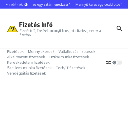
Ugrás a tartalomhoz
Fizetések
Mennyit keres egy sztármenedzser?
Mennyit keres egy celebfotós?
Me
Fizetés Infó
Fizetés infó, fizetések, mennyit keres, mi a fizetése, mennyi a
fizetése?
Fizetések
Mennyit keres?
Vállalkozás fizetések
Alkalmazotti fizetések
Fizikai munka fizetések
Kereskedelem fizetések
Szellemi munka fizetések
Tech/IT fizetések
Vendéglátás fizetések