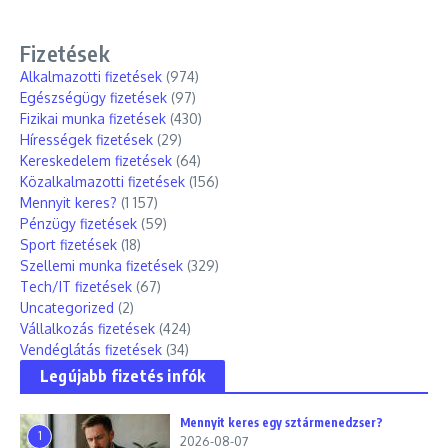
Fizetések
Alkalmazotti fizetések
(974)
Egészségügy fizetések
(97)
Fizikai munka fizetések
(430)
Hírességek fizetések
(29)
Kereskedelem fizetések
(64)
Közalkalmazotti fizetések
(156)
Mennyit keres?
(1 157)
Pénzügy fizetések
(59)
Sport fizetések
(18)
Szellemi munka fizetések
(329)
Tech/IT fizetések
(67)
Uncategorized
(2)
Vállalkozás fizetések
(424)
Vendéglátás fizetések
(34)
Legújabb fizetés infók
Mennyit keres egy sztármenedzser?
1
2026-08-07