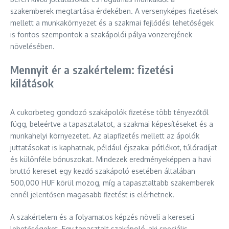
szakemberek megtartása érdekében. A versenyképes fizetések
mellett a munkakörnyezet és a szakmai fejlődési lehetőségek
is fontos szempontok a szakápolói pálya vonzerejének
növelésében.
Mennyit ér a szakértelem: fizetési
kilátások
A cukorbeteg gondozó szakápolók fizetése több tényezőtől
függ, beleértve a tapasztalatot, a szakmai képesítéseket és a
munkahelyi környezetet. Az alapfizetés mellett az ápolók
juttatásokat is kaphatnak, például éjszakai pótlékot, túlóradíjat
és különféle bónuszokat. Mindezek eredményeképpen a havi
bruttó kereset egy kezdő szakápoló esetében általában
500,000 HUF körül mozog, míg a tapasztaltabb szakemberek
ennél jelentősen magasabb fizetést is elérhetnek.
A szakértelem és a folyamatos képzés növeli a kereseti
lehetőségeket. Egy tapasztalt szakápoló, aki speciális