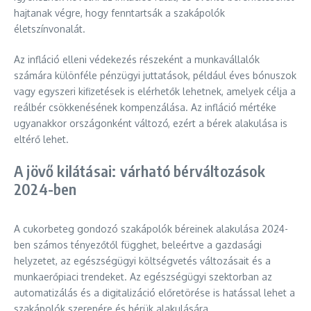
hajtanak végre, hogy fenntartsák a szakápolók
életszínvonalát.
Az infláció elleni védekezés részeként a munkavállalók
számára különféle pénzügyi juttatások, például éves bónuszok
vagy egyszeri kifizetések is elérhetők lehetnek, amelyek célja a
reálbér csökkenésének kompenzálása. Az infláció mértéke
ugyanakkor országonként változó, ezért a bérek alakulása is
eltérő lehet.
A jövő kilátásai: várható bérváltozások
2024-ben
A cukorbeteg gondozó szakápolók béreinek alakulása 2024-
ben számos tényezőtől függhet, beleértve a gazdasági
helyzetet, az egészségügyi költségvetés változásait és a
munkaerőpiaci trendeket. Az egészségügyi szektorban az
automatizálás és a digitalizáció előretörése is hatással lehet a
szakápolók szerepére és bérük alakulására.