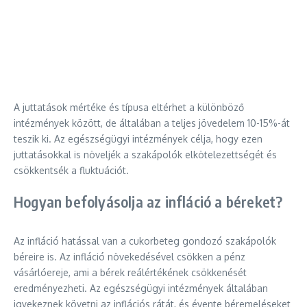
A juttatások mértéke és típusa eltérhet a különböző
intézmények között, de általában a teljes jövedelem 10-15%-át
teszik ki. Az egészségügyi intézmények célja, hogy ezen
juttatásokkal is növeljék a szakápolók elkötelezettségét és
csökkentsék a fluktuációt.
Hogyan befolyásolja az infláció a béreket?
Az infláció hatással van a cukorbeteg gondozó szakápolók
béreire is. Az infláció növekedésével csökken a pénz
vásárlóereje, ami a bérek reálértékének csökkenését
eredményezheti. Az egészségügyi intézmények általában
igyekeznek követni az inflációs rátát, és évente béremeléseket