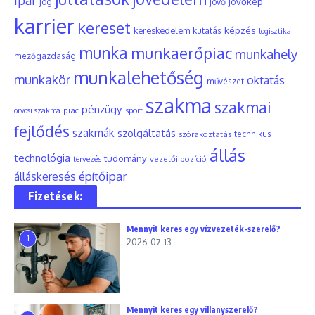
jövőkép
jog
jövő
karrier
kereset
képzés
kereskedelem
kutatás
logisztika
munka
munkaerőpiac
munkahely
mezőgazdaság
munkalehetőség
munkakör
oktatás
művészet
szakma
szakmai
pénzügy
piac
orvosi szakma
sport
fejlődés
szakmák
szolgáltatás
szórakoztatás
technikus
állás
technológia
tudomány
tervezés
vezetői pozíció
építőipar
álláskeresés
Fizetések:
Mennyit keres egy vízvezeték-szerelő?
1
2026-07-13
Mennyit keres egy villanyszerelő?