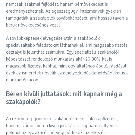
nemcsak szakmai fejlődést, hanem bérnövekedést is
eredményezhetnek. Az egészségügyi intézmények gyakran
támogatják a szakápolók továbbképzését, ami hosszú távon a
bérük növekedéséhez vezet.
A továbbképzések elvégzése után a szakápolók
specializáltabb feladatokat láthatnak el, ami magasabb fizetési
osztályt is jelenthet számukra. Egy specializált szakápolói
képesítéssel rendelkező munkatárs akár 20-30%-kal is
magasabb fizetést kaphat, mint egy általános ápoló, ráadásul
ezek az ismeretek növelik az elhelyezkedési lehetőségeket is a
munkaerőpiacon.
Béren kívüli juttatások: mit kapnak még a
szakápolók?
A cukorbeteg gondozó szakápolók nemcsak alapfizetést,
hanem számos béren kívüli juttatást is kaphatnak. Ilyenek
például az éjszakai és hétvégi pótlékok, az étkezési