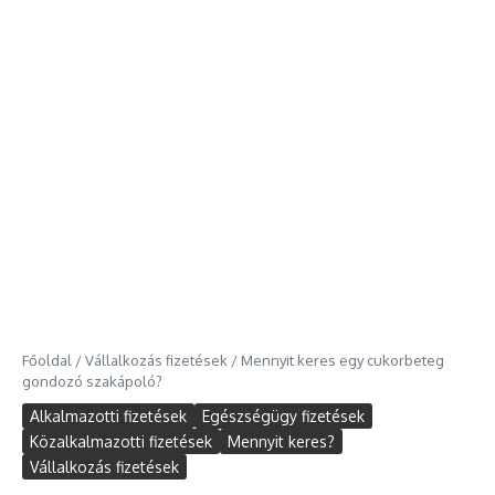
Főoldal
/
Vállalkozás fizetések
/
Mennyit keres egy cukorbeteg
gondozó szakápoló?
Alkalmazotti fizetések
Egészségügy fizetések
Közalkalmazotti fizetések
Mennyit keres?
Vállalkozás fizetések