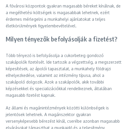
A fővárosi központok gyakran magasabb béreket kínálnak, de
a megélhetési költségek is magasabbak lehetnek, ezért
érdemes mérlegelni a munkahelyi ajánlatokat a teljes
életkörülmények figyelembevételével.
Milyen tényezők befolyásolják a fizetést?
Több tényező is befolyásolja a cukorbeteg gondozó
szakápolók fizetését. Ide tartozik a végzettség, a megszerzett
képesítések, az ápolói tapasztalat, a munkahely földrajzi
elhelyezkedése, valamint az intézmény típusa, ahol a
szakápoló dolgozik. Azok a szakápolók, akik további
képzésekkel és specializációkkal rendelkeznek, általában
magasabb fizetést kapnak.
Az állami és magánintézmények közötti különbségek is
jelentősek lehetnek. A magánszektor gyakran
versenyképesebb bérezést kínál, cserébe azonban magasabb
elvárásokat támaszthat a munkaidő és a teljesítmény