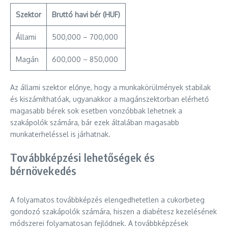
Szektor
Bruttó havi bér (HUF)
Állami
500,000 – 700,000
Magán
600,000 – 850,000
Az állami szektor előnye, hogy a munkakörülmények stabilak
és kiszámíthatóak, ugyanakkor a magánszektorban elérhető
magasabb bérek sok esetben vonzóbbak lehetnek a
szakápolók számára, bár ezek általában magasabb
munkaterheléssel is járhatnak.
Továbbképzési lehetőségek és
bérnövekedés
A folyamatos továbbképzés elengedhetetlen a cukorbeteg
gondozó szakápolók számára, hiszen a diabétesz kezelésének
módszerei folyamatosan fejlődnek. A továbbképzések