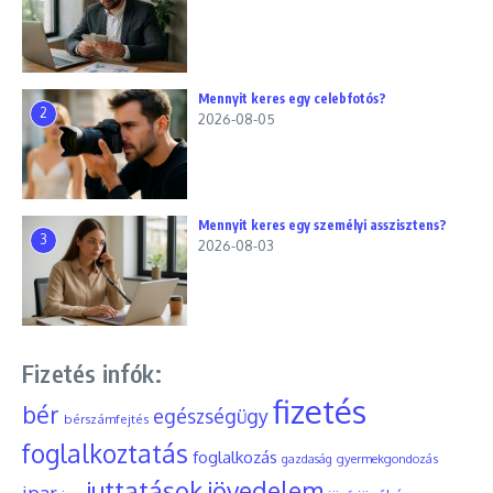
Mennyit keres egy celebfotós?
2
2026-08-05
Mennyit keres egy személyi asszisztens?
3
2026-08-03
Fizetés infók:
fizetés
bér
egészségügy
bérszámfejtés
foglalkoztatás
foglalkozás
gyermekgondozás
gazdaság
juttatások
jövedelem
ipar