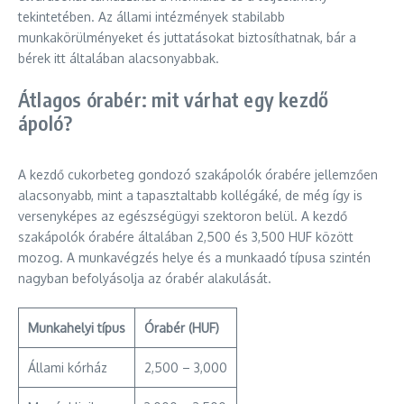
tekintetében. Az állami intézmények stabilabb
munkakörülményeket és juttatásokat biztosíthatnak, bár a
bérek itt általában alacsonyabbak.
Átlagos órabér: mit várhat egy kezdő
ápoló?
A kezdő cukorbeteg gondozó szakápolók órabére jellemzően
alacsonyabb, mint a tapasztaltabb kollégáké, de még így is
versenyképes az egészségügyi szektoron belül. A kezdő
szakápolók órabére általában 2,500 és 3,500 HUF között
mozog. A munkavégzés helye és a munkaadó típusa szintén
nagyban befolyásolja az órabér alakulását.
Munkahelyi típus
Órabér (HUF)
Állami kórház
2,500 – 3,000