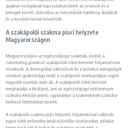
gyakran szolgálnak kapcsolattartóként az orvosok és a
betegek között, biztosítva az információk hatékony átadását
és a kezelési tervek követését.
A szakápolói szakma piaci helyzete
Magyarországon
Magyarországon az egészségügyi szakmák, köztük a
cukorbeteg gondozó szakápolók iránti kereslet folyamatosan
növekszik. A demográfiai változások és a krónikus betegségek
növekvő gyakorisága miatt a szakápolói munkaerőpiac egyre
nagyobb nyomás alatt áll. A szakápolók iránti kereslet
meghaladja a kínálatot, ami az egészségügyi intézmények
számára kihívást jelent, ugyanakkor a szakemberek számára
kedvező feltételeket teremt.
A szakápolói szakma piaci helyzete folyamatosan változik,
egyre több intézmény kínál különféle ösztönzőket, például
béren kívüli juttatásokat és rugalmas munkaidőt a