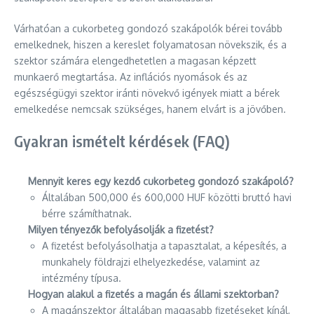
Várhatóan a cukorbeteg gondozó szakápolók bérei tovább
emelkednek, hiszen a kereslet folyamatosan növekszik, és a
szektor számára elengedhetetlen a magasan képzett
munkaerő megtartása. Az inflációs nyomások és az
egészségügyi szektor iránti növekvő igények miatt a bérek
emelkedése nemcsak szükséges, hanem elvárt is a jövőben.
Gyakran ismételt kérdések (FAQ)
Mennyit keres egy kezdő cukorbeteg gondozó szakápoló?
Általában 500,000 és 600,000 HUF közötti bruttó havi
bérre számíthatnak.
Milyen tényezők befolyásolják a fizetést?
A fizetést befolyásolhatja a tapasztalat, a képesítés, a
munkahely földrajzi elhelyezkedése, valamint az
intézmény típusa.
Hogyan alakul a fizetés a magán és állami szektorban?
A magánszektor általában magasabb fizetéseket kínál,