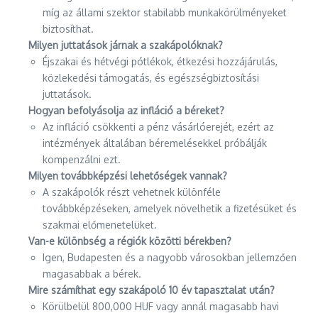
míg az állami szektor stabilabb munkakörülményeket
biztosíthat.
Milyen juttatások járnak a szakápolóknak?
Éjszakai és hétvégi pótlékok, étkezési hozzájárulás,
közlekedési támogatás, és egészségbiztosítási
juttatások.
Hogyan befolyásolja az infláció a béreket?
Az infláció csökkenti a pénz vásárlóerejét, ezért az
intézmények általában béremelésekkel próbálják
kompenzálni ezt.
Milyen továbbképzési lehetőségek vannak?
A szakápolók részt vehetnek különféle
továbbképzéseken, amelyek növelhetik a fizetésüket és
szakmai előmenetelüket.
Van-e különbség a régiók közötti bérekben?
Igen, Budapesten és a nagyobb városokban jellemzően
magasabbak a bérek.
Mire számíthat egy szakápoló 10 év tapasztalat után?
Körülbelül 800,000 HUF vagy annál magasabb havi