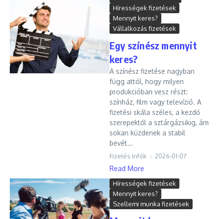
Hírességek fizetések
Mennyit keres?
Vállalkozás fizetések
Egy színész mennyit
keres?
A színész fizetése nagyban
függ attól, hogy milyen
produkcióban vesz részt:
színház, film vagy televízió. A
fizetési skála széles, a kezdő
szerepektől a sztárgázsikig, ám
sokan küzdenek a stabil
bevét...
Fizetés Infók
2026-01-07
Read More
Hírességek fizetések
Mennyit keres?
Szellemi munka fizetések