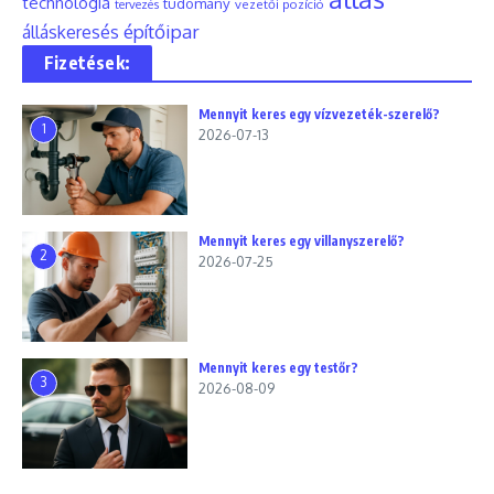
technológia
tudomány
tervezés
vezetői pozíció
építőipar
álláskeresés
Fizetések:
Mennyit keres egy vízvezeték-szerelő?
1
2026-07-13
Mennyit keres egy villanyszerelő?
2
2026-07-25
Mennyit keres egy testőr?
3
2026-08-09