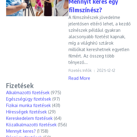
Mennyit keres egy
filmszínész?
A filmszínészek jövedelme
jelentősen eltérő lehet, a kezdő
színészek például gyakran
alacsonyabb fizetést kapnak,
míg a világhírű sztárok
milliókat kereshetnek egyetlen
filmért. Az összeg több
tényező...
Fizetés Infók
2025-12-12
Read More
Fizetések
Alkalmazotti fizetések
(975)
Egészségügy fizetések
(97)
Fizikai munka fizetések
(431)
Hírességek fizetések
(29)
Kereskedelem fizetések
(64)
Közalkalmazotti fizetések
(156)
Mennyit keres?
(1 158)