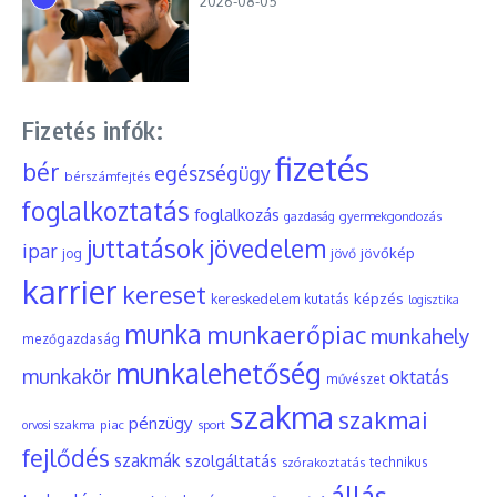
2026-08-05
Fizetés infók:
fizetés
bér
egészségügy
bérszámfejtés
foglalkoztatás
foglalkozás
gyermekgondozás
gazdaság
juttatások
jövedelem
ipar
jövőkép
jog
jövő
karrier
kereset
képzés
kereskedelem
kutatás
logisztika
munka
munkaerőpiac
munkahely
mezőgazdaság
munkalehetőség
munkakör
oktatás
művészet
szakma
szakmai
pénzügy
piac
orvosi szakma
sport
fejlődés
szakmák
szolgáltatás
szórakoztatás
technikus
állás