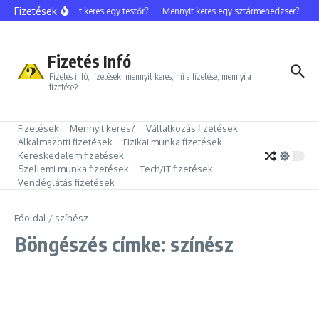
Ugrás a tartalomhoz
Fizetések
Mennyit keres egy testőr?
Mennyit keres egy sztármenedzser?
M
Fizetés Infó
Fizetés infó, fizetések, mennyit keres, mi a fizetése, mennyi a
fizetése?
Fizetések
Mennyit keres?
Vállalkozás fizetések
Alkalmazotti fizetések
Fizikai munka fizetések
Kereskedelem fizetések
Szellemi munka fizetések
Tech/IT fizetések
Vendéglátás fizetések
Főoldal
/
színész
Böngészés címke: színész