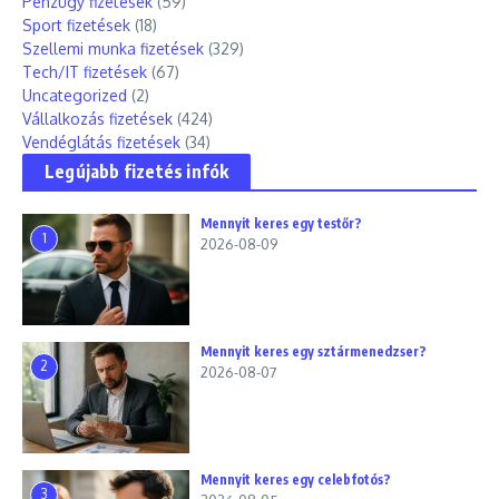
Pénzügy fizetések
(59)
Sport fizetések
(18)
Szellemi munka fizetések
(329)
Tech/IT fizetések
(67)
Uncategorized
(2)
Vállalkozás fizetések
(424)
Vendéglátás fizetések
(34)
Legújabb fizetés infók
Mennyit keres egy testőr?
1
2026-08-09
Mennyit keres egy sztármenedzser?
2
2026-08-07
Mennyit keres egy celebfotós?
3