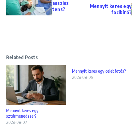
asszisz
Mennyit keres egy
tens?
focibíró?
Related Posts
Mennyit keres egy celebfotós?
2026-08-05
Mennyit keres egy
sztármenedzser?
2026-08-07