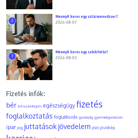
Mennyit keres egy sztármenedzser?
2
2026-08-07
Mennyit keres egy celebfotós?
3
2026-08-05
Fizetés infók:
fizetés
bér
egészségügy
bérszámfejtés
foglalkoztatás
foglalkozás
gyermekgondozás
gazdaság
juttatások
jövedelem
ipar
jövőkép
jog
jövő