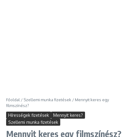
Főoldal
/
Szellemi munka fizetések
/
Mennyit keres egy
filmszínész?
Hírességek fizetések
Mennyit keres?
Szellemi munka fizetések
Mennyit keres egy filmszínész?