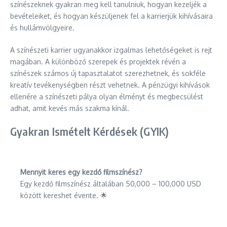
színészeknek gyakran meg kell tanulniuk, hogyan kezeljék a
bevételeiket, és hogyan készüljenek fel a karrierjük kihívásaira
és hullámvölgyeire.
A színészeti karrier ugyanakkor izgalmas lehetőségeket is rejt
magában. A különböző szerepek és projektek révén a
színészek számos új tapasztalatot szerezhetnek, és sokféle
kreatív tevékenységben részt vehetnek. A pénzügyi kihívások
ellenére a színészeti pálya olyan élményt és megbecsülést
adhat, amit kevés más szakma kínál.
Gyakran Ismételt Kérdések (GYIK)
Mennyit keres egy kezdő filmszínész?
Egy kezdő filmszínész általában 50,000 – 100,000 USD
között kereshet évente. 🌟