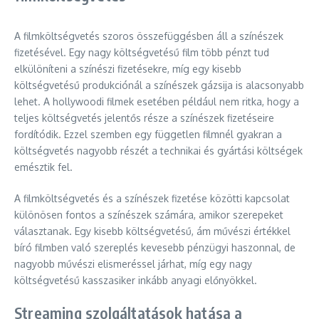
A filmköltségvetés szoros összefüggésben áll a színészek
fizetésével. Egy nagy költségvetésű film több pénzt tud
elkülöníteni a színészi fizetésekre, míg egy kisebb
költségvetésű produkciónál a színészek gázsija is alacsonyabb
lehet. A hollywoodi filmek esetében például nem ritka, hogy a
teljes költségvetés jelentős része a színészek fizetéseire
fordítódik. Ezzel szemben egy független filmnél gyakran a
költségvetés nagyobb részét a technikai és gyártási költségek
emésztik fel.
A filmköltségvetés és a színészek fizetése közötti kapcsolat
különösen fontos a színészek számára, amikor szerepeket
választanak. Egy kisebb költségvetésű, ám művészi értékkel
bíró filmben való szereplés kevesebb pénzügyi haszonnal, de
nagyobb művészi elismeréssel járhat, míg egy nagy
költségvetésű kasszasiker inkább anyagi előnyökkel.
Streaming szolgáltatások hatása a