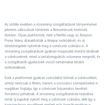
Az utóbbi években a streaming szolgáltatások térnyerésével
jelentős változások történtek a filmszínészek fizetéseit
illetően. Olyan platformok, mint a Netflix vagy az Amazon
Prime Video, átalakították a filmipar működését, és új
lehetőségeket nyitottak meg a színészek számára is. A
streaming szolgáltatások gyakran magasabb fizetést kínálnak
a színészeknek, mivel a tartalomgyártás volumene megnőtt, és
a szolgáltatók igyekeznek vonzó tartalmakat kínálni
előfizetőiknek.
Ezek a platformok gyakran szerződést kötnek a színészekkel,
amely nemcsak a filmes, hanem a sorozatos szerepléseiket is
magában foglalja, így a színészek folyamatos bevételi
forráshoz juthatnak. A streaming szolgáltatások terjedése
tehát új kapukat nyitott meg a színészek számára, akik így a
hagyományos mozifilmek mellett más formátumokban is