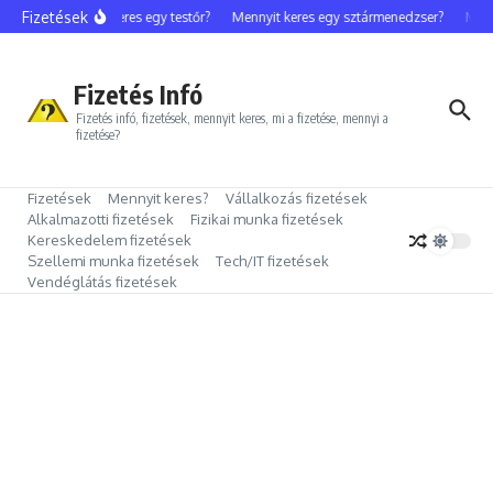
Ugrás a tartalomhoz
Fizetések
Mennyit keres egy testőr?
Mennyit keres egy sztármenedzser?
Mennyi
Fizetés Infó
Fizetés infó, fizetések, mennyit keres, mi a fizetése, mennyi a
fizetése?
Fizetések
Mennyit keres?
Vállalkozás fizetések
Alkalmazotti fizetések
Fizikai munka fizetések
Kereskedelem fizetések
Szellemi munka fizetések
Tech/IT fizetések
Vendéglátás fizetések