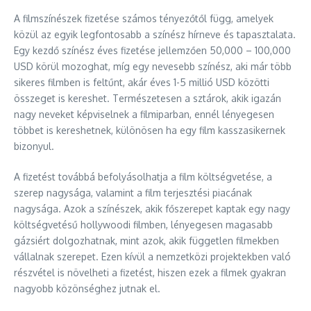
A filmszínészek fizetése számos tényezőtől függ, amelyek
közül az egyik legfontosabb a színész hírneve és tapasztalata.
Egy kezdő színész éves fizetése jellemzően 50,000 – 100,000
USD körül mozoghat, míg egy nevesebb színész, aki már több
sikeres filmben is feltűnt, akár éves 1-5 millió USD közötti
összeget is kereshet. Természetesen a sztárok, akik igazán
nagy neveket képviselnek a filmiparban, ennél lényegesen
többet is kereshetnek, különösen ha egy film kasszasikernek
bizonyul.
A fizetést továbbá befolyásolhatja a film költségvetése, a
szerep nagysága, valamint a film terjesztési piacának
nagysága. Azok a színészek, akik főszerepet kaptak egy nagy
költségvetésű hollywoodi filmben, lényegesen magasabb
gázsiért dolgozhatnak, mint azok, akik független filmekben
vállalnak szerepet. Ezen kívül a nemzetközi projektekben való
részvétel is növelheti a fizetést, hiszen ezek a filmek gyakran
nagyobb közönséghez jutnak el.