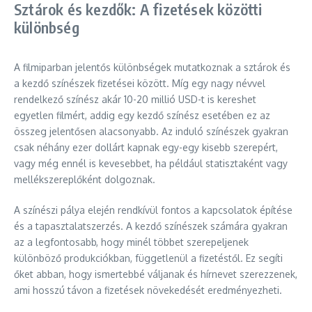
Sztárok és kezdők: A fizetések közötti
különbség
A filmiparban jelentős különbségek mutatkoznak a sztárok és
a kezdő színészek fizetései között. Míg egy nagy névvel
rendelkező színész akár 10-20 millió USD-t is kereshet
egyetlen filmért, addig egy kezdő színész esetében ez az
összeg jelentősen alacsonyabb. Az induló színészek gyakran
csak néhány ezer dollárt kapnak egy-egy kisebb szerepért,
vagy még ennél is kevesebbet, ha például statisztaként vagy
mellékszereplőként dolgoznak.
A színészi pálya elején rendkívül fontos a kapcsolatok építése
és a tapasztalatszerzés. A kezdő színészek számára gyakran
az a legfontosabb, hogy minél többet szerepeljenek
különböző produkciókban, függetlenül a fizetéstől. Ez segíti
őket abban, hogy ismertebbé váljanak és hírnevet szerezzenek,
ami hosszú távon a fizetések növekedését eredményezheti.