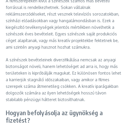
A filmszerepeken kívül a színészek számos más bevételi
forrással is rendelkezhetnek. Sokan vállalnak
reklámszerződéseket, részt vesznek televíziós sorozatokban,
színházi előadásokban vagy hangalámondásban is. Ezek a
kiegészítő tevékenységek jelentős mértékben növelhetik a
színészek éves bevételeit. Egyes színészek saját produkciós
céget alapítanak, vagy más kreatív projektekbe fektetnek be,
ami szintén anyagi hasznot hozhat számukra.
A színészek bevételeinek diverzifikálása nemcsak az anyagi
biztonságot növeli, hanem lehetőséget ad arra is, hogy más
területeken is kipróbálják magukat. Ez különösen fontos lehet
a karrierjük stagnáló időszakaiban, vagy amikor a filmes
szerepek száma átmenetileg csökken. A kreatív iparágakban
dolgozók számára az ilyen lehetőségek hosszú távon
stabilabb pénzügyi hátteret biztosíthatnak.
Hogyan befolyásolja az ügynökség a
fizetést?