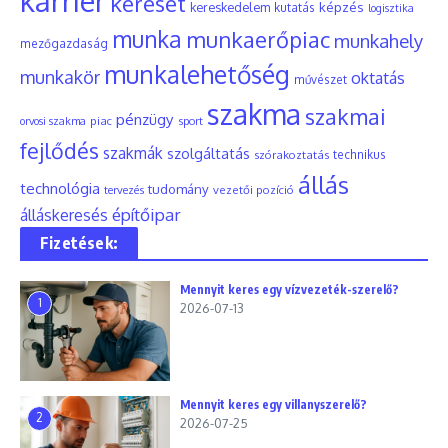
karrier
kereset
képzés
kereskedelem
kutatás
logisztika
munka
munkaerőpiac
munkahely
mezőgazdaság
munkalehetőség
munkakör
oktatás
művészet
szakma
szakmai
pénzügy
piac
orvosi szakma
sport
fejlődés
szakmák
szolgáltatás
szórakoztatás
technikus
állás
technológia
tudomány
tervezés
vezetői pozíció
építőipar
álláskeresés
Fizetések:
Mennyit keres egy vízvezeték-szerelő?
1
2026-07-13
Mennyit keres egy villanyszerelő?
2
2026-07-25