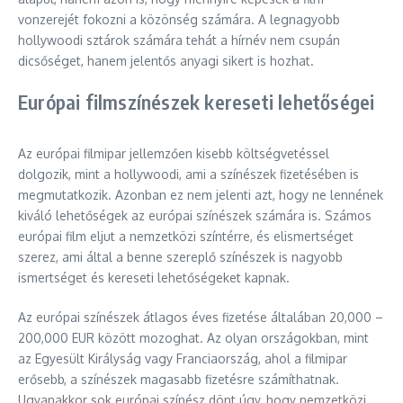
vonzerejét fokozni a közönség számára. A legnagyobb
hollywoodi sztárok számára tehát a hírnév nem csupán
dicsőséget, hanem jelentős anyagi sikert is hozhat.
Európai filmszínészek kereseti lehetőségei
Az európai filmipar jellemzően kisebb költségvetéssel
dolgozik, mint a hollywoodi, ami a színészek fizetésében is
megmutatkozik. Azonban ez nem jelenti azt, hogy ne lennének
kiváló lehetőségek az európai színészek számára is. Számos
európai film eljut a nemzetközi színtérre, és elismertséget
szerez, ami által a benne szereplő színészek is nagyobb
ismertséget és kereseti lehetőségeket kapnak.
Az európai színészek átlagos éves fizetése általában 20,000 –
200,000 EUR között mozoghat. Az olyan országokban, mint
az Egyesült Királyság vagy Franciaország, ahol a filmipar
erősebb, a színészek magasabb fizetésre számíthatnak.
Ugyanakkor sok európai színész dönt úgy, hogy nemzetközi