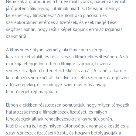
Nemcsak a glamour és a hírnév miatt vonzó, hanem az emiatt
járó potenciális anyagi jutalmak miatt is. De vajon mennyit
kereshet egy filmszínész? A különböző piacokon és
szerepkörökben eltérőek a fizetések, és ezek megértése
segíthet abban, hogy reális képet kapjunk erről az izgalmas
szakmáról.
A filmszínész olyan személy, aki filmekben szerepel,
karaktereket alakít, és részt vesz a filmek elkészítésében. Az ő
munkája elengedhetetlen a filmipar számára, hiszen a
színészek adják a történetek lelkét és arcát. A színészi karrier
különböző szintekből áll, kezdve a kisebb szerepektől egészen
a főszerepekig, és mindegyik szint más-más anyagi
lehetőséget rejt magában.
Ebben a cikkben részletesen bemutatjuk, hogy milyen tényezők
határozzák meg a filmszínészek fizetését, és milyen
lehetőségek állnak rendelkezésükre a karrierjük során.
Kitérünk arra is, hogy milyen különbségek vannak a kezdő és a
sztár színészek fizetései között, és hogyan befolyásolják a