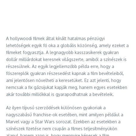
A hollywoodi filmek által kínált hatalmas pénzügyi
lehetőségek egyik fő oka a globális közönség, amely ezeket a
filmeket fogyasztja. A legnagyobb kasszasikerek gyakran
dollár milliárdokat keresnek világszerte, amiből a színészek is
részesülnek. Az egyik legjellemzőbb példa erre, hogy a
főszereplők gyakran részesedést kapnak a film bevételeiből,
ami jelentősen növelheti a keresetüket. Ez azt jelenti, hogy
nemcsak a fix gázsijukat kapják meg, hanem egyes esetekben
akár további milliókkal is gyarapodhatnak a bevételeik.
Az ilyen típusú szerződések különösen gyakoriak a
nagyszabású franchise-ok esetében, mint amilyen például a
Marvel vagy a Star Wars sorozat. Ezekben az esetekben a
színészek fizetése nem csupán a filmes teljesítményükön
alapul, hanem azon is, hogy mennyire képesek a film