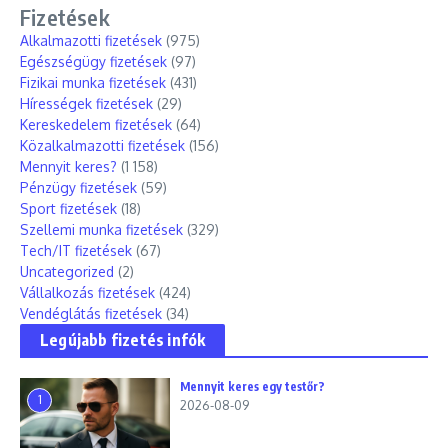
Fizetések
Alkalmazotti fizetések
(975)
Egészségügy fizetések
(97)
Fizikai munka fizetések
(431)
Hírességek fizetések
(29)
Kereskedelem fizetések
(64)
Közalkalmazotti fizetések
(156)
Mennyit keres?
(1 158)
Pénzügy fizetések
(59)
Sport fizetések
(18)
Szellemi munka fizetések
(329)
Tech/IT fizetések
(67)
Uncategorized
(2)
Vállalkozás fizetések
(424)
Vendéglátás fizetések
(34)
Legújabb fizetés infók
Mennyit keres egy testőr?
1
2026-08-09