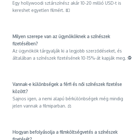
Egy hollywoodi sztárszínész akár 10-20 millió USD-t is
kereshet egyetlen filmért. 💵
Milyen szerepe van az ügynököknek a színészek
fizetésében?
Az ügynökök tárgyalják ki a legjobb szerződéseket, és
általában a színészek fizetésének 10-15%-át kapják meg. 🕵️
Vannak-e különbségek a férfi és női színészek fizetése
között?
Sajnos igen, a nemi alapú bérkülönbségek még mindig
jelen vannak a filmiparban. ⚖️
Hogyan befolyásolja a filmköltségvetés a színészek
fizetését?