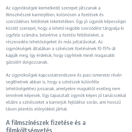
Az ügynökségek kiemelkedő szerepet játszanak a
filmszínészek karrierjében, különösen a fizetések és
szerződéses feltételek tekintetében. Egy jó ügynök képességei
között szerepel, hogy a lehető legjobb szerződést tárgyalja ki
ügyfele számára, beleértve a fizetési feltételeket, a
részesedési lehetőségeket és más juttatásokat. Az
ügynökségek általában a színészek fizetésének 10-15%-át
kapják meg, így érdekük, hogy ügyfeleik minél magasabb
gázsiért dolgozzanak.
Az ügynökségek kapcsolatrendszere és piaci ismeretei révén
segíthetnek abban is, hogy a színészek különféle
lehetőségekhez jussanak, amelyekre maguktól esetleg nem
lennének képesek. Egy tapasztalt ügynök képes jó tanácsokkal
ellátni a színészeket a karrierjük fejlődése során, ami hosszú
távon jelentős előnyökkel járhat.
A filmszínészek fizetése és a
filmköltségvetés