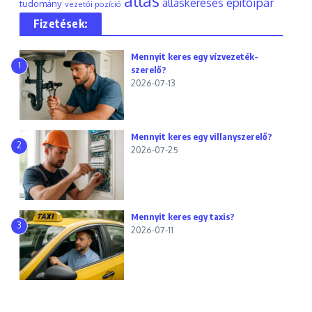
állás
építőipar
álláskeresés
tudomány
vezetői pozíció
Fizetések:
Mennyit keres egy vízvezeték-
1
szerelő?
2026-07-13
Mennyit keres egy villanyszerelő?
2
2026-07-25
Mennyit keres egy taxis?
3
2026-07-11