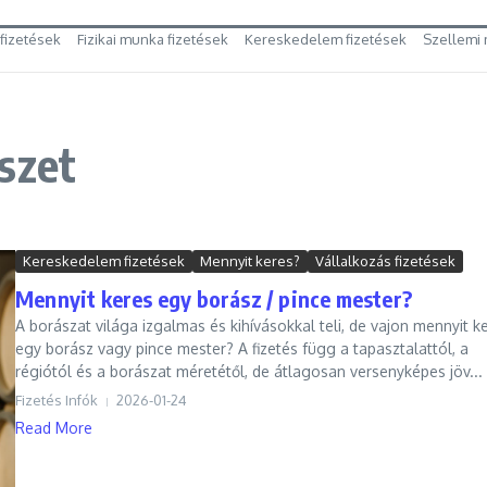
 fizetések
Fizikai munka fizetések
Kereskedelem fizetések
Szellemi 
szet
Kereskedelem fizetések
Mennyit keres?
Vállalkozás fizetések
Mennyit keres egy borász / pince mester?
A borászat világa izgalmas és kihívásokkal teli, de vajon mennyit k
egy borász vagy pince mester? A fizetés függ a tapasztalattól, a
régiótól és a borászat méretétől, de átlagosan versenyképes jöv...
Fizetés Infók
2026-01-24
Read More