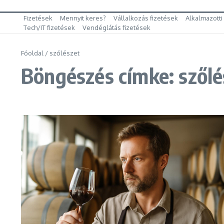
Fizetések
Mennyit keres?
Vállalkozás fizetések
Alkalmazotti
Tech/IT fizetések
Vendéglátás fizetések
Főoldal
/
szőlészet
Böngészés címke: szőlé