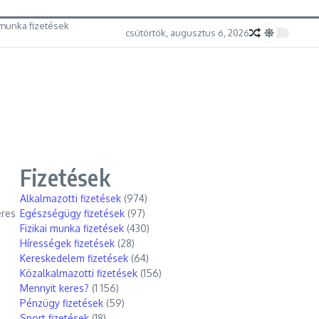
munka fizetések
csütörtök, augusztus 6, 2026
Fizetések
Alkalmazotti fizetések
(974)
eres
Egészségügy fizetések
(97)
Fizikai munka fizetések
(430)
Hírességek fizetések
(28)
Kereskedelem fizetések
(64)
Közalkalmazotti fizetések
(156)
Mennyit keres?
(1 156)
Pénzügy fizetések
(59)
Sport fizetések
(18)