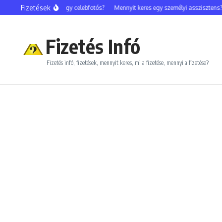
Ugrás a tartalomhoz
Fizetések
Mennyit keres egy celebfotós?
Mennyit keres egy személyi asszisztens?
Fizetés Infó
Fizetés infó, fizetések, mennyit keres, mi a fizetése, mennyi a fizetése?