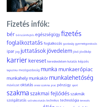
Fizetés infók:
fizetés
bér
egészségügy
bérszámfejtés
foglalkoztatás
foglalkozás
gyermekgondozás
gazdaság
juttatások
jövedelem
ipar
jövőkép
jog
jövő
karrier
kereset
képzés
kereskedelem
kutatás
munka
munkaerőpiac
mezőgazdaság
logisztika
munkalehetőség
munkahely
munkakör
oktatás
pénzügy
művészet
piac
orvosi szakma
sport
szakma
szakmai fejlődés
szakmák
szolgáltatás
technológia
szórakoztatás
technikus
tervezés