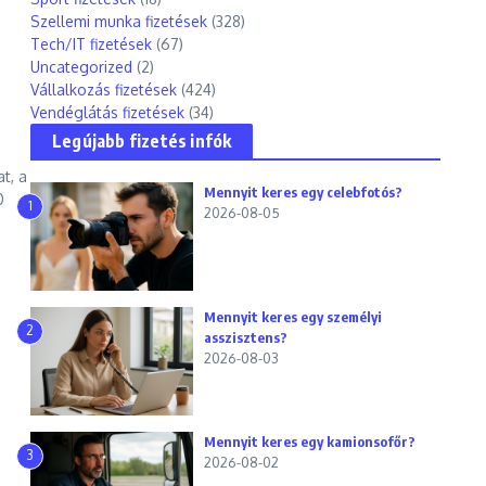
Szellemi munka fizetések
(328)
Tech/IT fizetések
(67)
Uncategorized
(2)
Vállalkozás fizetések
(424)
Vendéglátás fizetések
(34)
Legújabb fizetés infók
t, a
Mennyit keres egy celebfotós?
0
1
2026-08-05
Mennyit keres egy személyi
2
asszisztens?
2026-08-03
Mennyit keres egy kamionsofőr?
3
2026-08-02