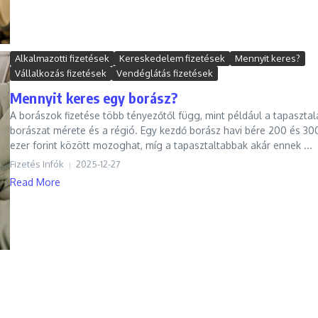
Alkalmazotti fizetések
Kereskedelem fizetések
Mennyit keres?
Vállalkozás fizetések
Vendéglátás fizetések
Mennyit keres egy borász?
A borászok fizetése több tényezőtől függ, mint például a tapasztala
borászat mérete és a régió. Egy kezdő borász havi bére 200 és 30
ezer forint között mozoghat, míg a tapasztaltabbak akár ennek ...
Fizetés Infók
2025-12-27
Read More