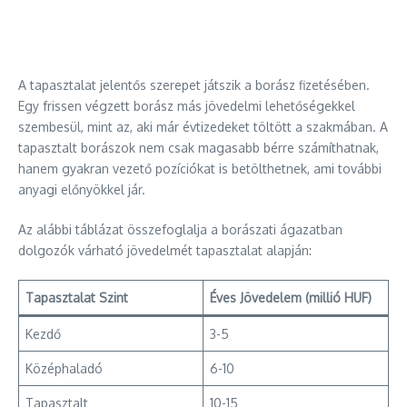
A tapasztalat jelentős szerepet játszik a borász fizetésében.
Egy frissen végzett borász más jövedelmi lehetőségekkel
szembesül, mint az, aki már évtizedeket töltött a szakmában. A
tapasztalt borászok nem csak magasabb bérre számíthatnak,
hanem gyakran vezető pozíciókat is betölthetnek, ami további
anyagi előnyökkel jár.
Az alábbi táblázat összefoglalja a borászati ágazatban
dolgozók várható jövedelmét tapasztalat alapján:
Tapasztalat Szint
Éves Jövedelem (millió HUF)
Kezdő
3-5
Középhaladó
6-10
Tapasztalt
10-15