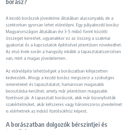
borász?
A kezdő borászok jövedelme általában alacsonyabb, de a
szektorban gyorsan lehet előrelépni. Egy pályakezdő borász
Magyarországon általában évi 3-5 millió forint közötti
összeget kereshet, ugyanakkor ez az összeg a szakmai
gyakorlat és a kapcsolatok építésével jelentősen növekedhet.
Az első évek során a hangsúly inkább a tapasztalatszerzésen
van, mint a magas jövedelemen.
Az előrelépési lehetőségek a borászatban kifejezetten
kedvezőek. Ahogy a kezdő borász megszerzi a szükséges
ismereteket és tapasztalatot, hamarosan magasabb
beosztásba kerülhet, amely már jelentősen magasabb
fizetéssel jár. A tapasztalt borászok, akik már bizonyították
szakértelmüket, akár kétszeres vagy háromszoros jövedelmet
is elérhetnek az induló fizetésükhöz képest.
A borászatban dolgozók bérszintjei és