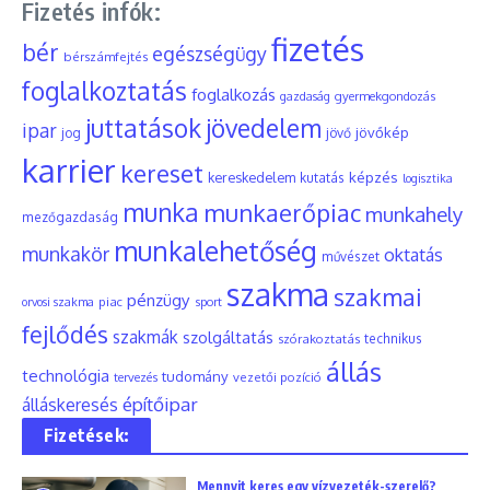
Fizetés infók:
fizetés
bér
egészségügy
bérszámfejtés
foglalkoztatás
foglalkozás
gyermekgondozás
gazdaság
juttatások
jövedelem
ipar
jövőkép
jog
jövő
karrier
kereset
képzés
kereskedelem
kutatás
logisztika
munka
munkaerőpiac
munkahely
mezőgazdaság
munkalehetőség
munkakör
oktatás
művészet
szakma
szakmai
pénzügy
piac
orvosi szakma
sport
fejlődés
szakmák
szolgáltatás
szórakoztatás
technikus
állás
technológia
tudomány
tervezés
vezetői pozíció
építőipar
álláskeresés
Fizetések:
Mennyit keres egy vízvezeték-szerelő?