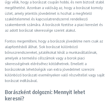
úgy vélik, hogy a borászat csupán hobbi, és nem biztosít stabil
megélhetést. Azonban a valóság az, hogy a borászat komoly
üzlet, amely jelentős jövedelmet is hozhat a megfelelő
szakértelemmel és kapcsolatrendszerrel rendelkező
szakemberek számára. A borászok fizetése a piaci kereslet és
az adott borászat sikeressége szerint alakul.
Fontos megemlíteni, hogy a borászok jövedelme nem csak az
alapfizetésből állhat. Sok borászat különböző
bónuszrendszereket, jutalékokat kínál a munkavállalóinak,
amelyek a termelési célszámok vagy a borok piaci
sikerességének eléréséhez kötődhetnek. Emellett a
borászoknak lehetőségük van extra jövedelmet szerezni
különböző borászati eseményeken való részvétellel vagy saját
borászat indításával.
Borászként dolgozni: Mennyit lehet
keresni?