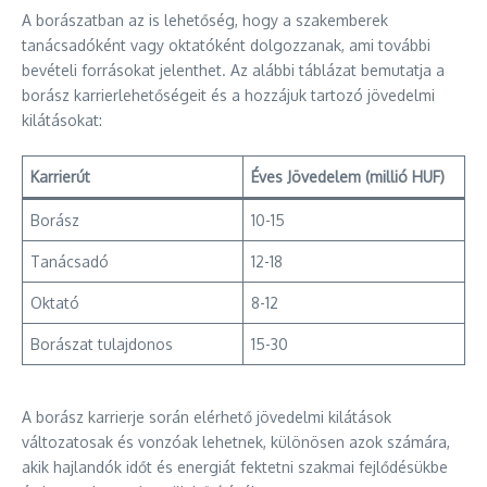
A borászatban az is lehetőség, hogy a szakemberek
tanácsadóként vagy oktatóként dolgozzanak, ami további
bevételi forrásokat jelenthet. Az alábbi táblázat bemutatja a
borász karrierlehetőségeit és a hozzájuk tartozó jövedelmi
kilátásokat:
Karrierút
Éves Jövedelem (millió HUF)
Borász
10-15
Tanácsadó
12-18
Oktató
8-12
Borászat tulajdonos
15-30
A borász karrierje során elérhető jövedelmi kilátások
változatosak és vonzóak lehetnek, különösen azok számára,
akik hajlandók időt és energiát fektetni szakmai fejlődésükbe