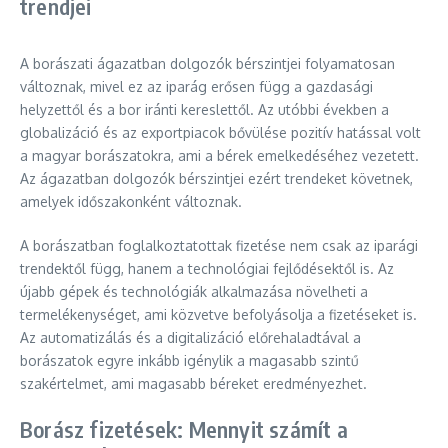
trendjei
A borászati ágazatban dolgozók bérszintjei folyamatosan
változnak, mivel ez az iparág erősen függ a gazdasági
helyzettől és a bor iránti kereslettől. Az utóbbi években a
globalizáció és az exportpiacok bővülése pozitív hatással volt
a magyar borászatokra, ami a bérek emelkedéséhez vezetett.
Az ágazatban dolgozók bérszintjei ezért trendeket követnek,
amelyek időszakonként változnak.
A borászatban foglalkoztatottak fizetése nem csak az iparági
trendektől függ, hanem a technológiai fejlődésektől is. Az
újabb gépek és technológiák alkalmazása növelheti a
termelékenységet, ami közvetve befolyásolja a fizetéseket is.
Az automatizálás és a digitalizáció előrehaladtával a
borászatok egyre inkább igénylik a magasabb szintű
szakértelmet, ami magasabb béreket eredményezhet.
Borász fizetések: Mennyit számít a