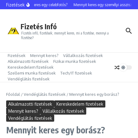
Ugrás a tartalomhoz
Fizetések
Mennyit keres egy celebfotós?
Mennyit keres egy személyi asszisztens?
Fizetés Infó
Fizetés infó, fizetések, mennyit keres, mi a fizetése, mennyi a
fizetése?
Fizetések
Mennyit keres?
Vállalkozás fizetések
Alkalmazotti fizetések
Fizikai munka fizetések
Kereskedelem fizetések
Szellemi munka fizetések
Tech/IT fizetések
Vendéglátás fizetések
Főoldal
/
Vendéglátás fizetések
/
Mennyit keres egy borász?
Alkalmazotti fizetések
Kereskedelem fizetések
Mennyit keres?
Vállalkozás fizetések
Vendéglátás fizetések
Mennyit keres egy borász?