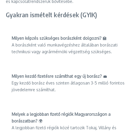
és kapcsolatrendszerük bővítésébe.
Gyakran ismételt kérdések (GYIK)
Milyen képzés szükséges borászként dolgozni?
🏫
A borászként való munkavégzéshez általában borászati
technikusi vagy agrármérnöki végzettség szükséges.
Milyen kezdő fizetésre számíthat egy új borász?
💼
Egy kezdő borász éves szinten átlagosan 3-5 millió forintos
jövedelemre számíthat.
Melyek a legjobban fizető régiók Magyarországon a
borászatban?
🌍
A legjobban fizető régiók közé tartozik Tokaj, Villány és