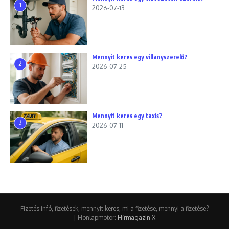
1
2026-07-13
Mennyit keres egy villanyszerelő?
2
2026-07-25
Mennyit keres egy taxis?
3
2026-07-11
Fizetés infó, fizetések, mennyit keres, mi a fizetése, mennyi a fizetése?
| Honlapmotor:
Hírmagazin X