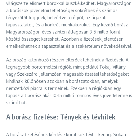
világszerte elismert borokkal büszkélkedhet. Magyarországon
a borászok jövedelmi lehetőségei sokrétűek és számos
tényezőtől függnek, beleértve a régiót, az ágazati
tapasztalatot, és a konkrét munkaköröket. Egy kezdő borász
Magyarországon éves szinten átlagosan 3-5 millió forint
közötti összeget kereshet. Azonban a fizetések jelentősen
emelkedhetnek a tapasztalat és a szakértelem növekedésével.
Az ország különböző részein eltérőek lehetnek a fizetések. A
legnagyobb bortermelési régiók, mint például Tokaj, Villány
vagy Szekszárd, jellemzően magasabb fizetési lehetőségeket
kínálnak, különösen azokban a borászatokban, amelyek
nemzetközi piacra is termelnek. Ezekben a régiókban egy
tapasztalt borász akár 10-15 millió forintos éves jövedelemre is
számíthat.
A borász fizetése: Tények és tévhitek
A borász fizetésének kérdése körül sok tévhit kering. Sokan