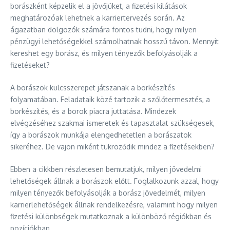
borászként képzelik el a jövőjüket, a fizetési kilátások
meghatározóak lehetnek a karriertervezés során. Az
ágazatban dolgozók számára fontos tudni, hogy milyen
pénzügyi lehetőségekkel számolhatnak hosszú távon. Mennyit
kereshet egy borász, és milyen tényezők befolyásolják a
fizetéseket?
A borászok kulcsszerepet játszanak a borkészítés
folyamatában. Feladataik közé tartozik a szőlőtermesztés, a
borkészítés, és a borok piacra juttatása. Mindezek
elvégzéséhez szakmai ismeretek és tapasztalat szükségesek,
így a borászok munkája elengedhetetlen a borászatok
sikeréhez. De vajon miként tükröződik mindez a fizetésekben?
Ebben a cikkben részletesen bemutatjuk, milyen jövedelmi
lehetőségek állnak a borászok előtt. Foglalkozunk azzal, hogy
milyen tényezők befolyásolják a borász jövedelmét, milyen
karrierlehetőségek állnak rendelkezésre, valamint hogy milyen
fizetési különbségek mutatkoznak a különböző régiókban és
pozíciókban.