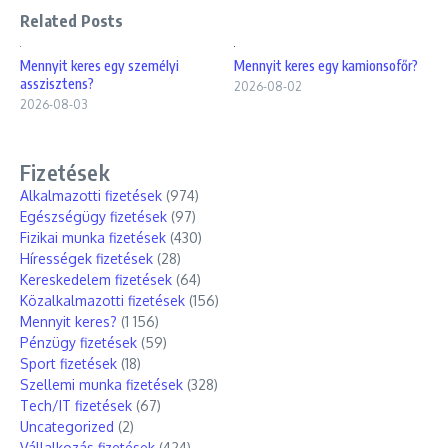
Related Posts
Mennyit keres egy személyi
Mennyit keres egy kamionsofőr?
asszisztens?
2026-08-02
2026-08-03
Fizetések
Alkalmazotti fizetések
(974)
Egészségügy fizetések
(97)
Fizikai munka fizetések
(430)
Hírességek fizetések
(28)
Kereskedelem fizetések
(64)
Közalkalmazotti fizetések
(156)
Mennyit keres?
(1 156)
Pénzügy fizetések
(59)
Sport fizetések
(18)
Szellemi munka fizetések
(328)
Tech/IT fizetések
(67)
Uncategorized
(2)
Vállalkozás fizetések
(424)