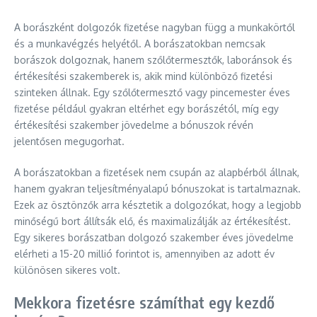
A borászként dolgozók fizetése nagyban függ a munkakörtől
és a munkavégzés helyétől. A borászatokban nemcsak
borászok dolgoznak, hanem szőlőtermesztők, laboránsok és
értékesítési szakemberek is, akik mind különböző fizetési
szinteken állnak. Egy szőlőtermesztő vagy pincemester éves
fizetése például gyakran eltérhet egy borászétól, míg egy
értékesítési szakember jövedelme a bónuszok révén
jelentősen megugorhat.
A borászatokban a fizetések nem csupán az alapbérből állnak,
hanem gyakran teljesítményalapú bónuszokat is tartalmaznak.
Ezek az ösztönzők arra késztetik a dolgozókat, hogy a legjobb
minőségű bort állítsák elő, és maximalizálják az értékesítést.
Egy sikeres borászatban dolgozó szakember éves jövedelme
elérheti a 15-20 millió forintot is, amennyiben az adott év
különösen sikeres volt.
Mekkora fizetésre számíthat egy kezdő