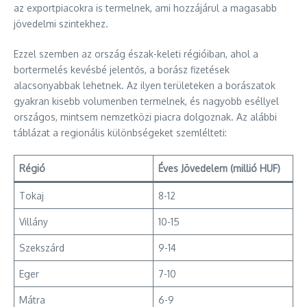
az exportpiacokra is termelnek, ami hozzájárul a magasabb
jövedelmi szintekhez.
Ezzel szemben az ország észak-keleti régióiban, ahol a
bortermelés kevésbé jelentős, a borász fizetések
alacsonyabbak lehetnek. Az ilyen területeken a borászatok
gyakran kisebb volumenben termelnek, és nagyobb eséllyel
országos, mintsem nemzetközi piacra dolgoznak. Az alábbi
táblázat a regionális különbségeket szemlélteti:
Régió
Éves Jövedelem (millió HUF)
Tokaj
8-12
Villány
10-15
Szekszárd
9-14
Eger
7-10
Mátra
6-9