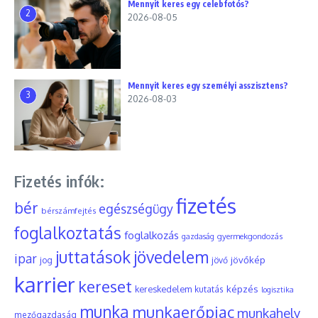
Mennyit keres egy celebfotós?
2
2026-08-05
Mennyit keres egy személyi asszisztens?
3
2026-08-03
Fizetés infók:
fizetés
bér
egészségügy
bérszámfejtés
foglalkoztatás
foglalkozás
gyermekgondozás
gazdaság
juttatások
jövedelem
ipar
jövőkép
jog
jövő
karrier
kereset
képzés
kereskedelem
kutatás
logisztika
munka
munkaerőpiac
munkahely
mezőgazdaság