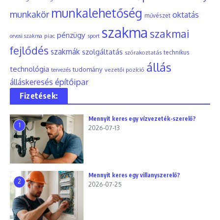
munkalehetőség
munkakör
oktatás
művészet
szakma
szakmai
pénzügy
piac
orvosi szakma
sport
fejlődés
szakmák
szolgáltatás
szórakoztatás
technikus
állás
technológia
tudomány
tervezés
vezetői pozíció
építőipar
álláskeresés
Fizetések:
Mennyit keres egy vízvezeték-szerelő?
1
2026-07-13
Mennyit keres egy villanyszerelő?
2
2026-07-25