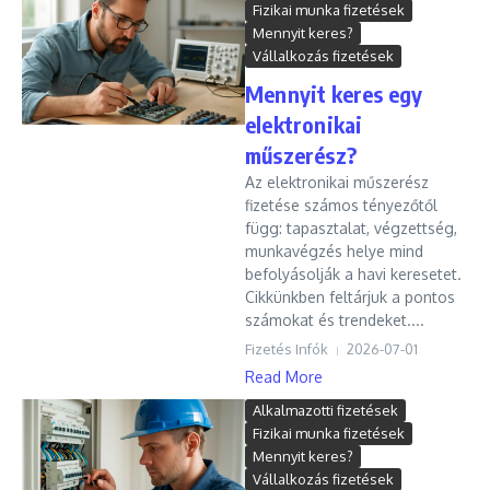
Fizikai munka fizetések
Mennyit keres?
Vállalkozás fizetések
Mennyit keres egy
elektronikai
műszerész?
Az elektronikai műszerész
fizetése számos tényezőtől
függ: tapasztalat, végzettség,
munkavégzés helye mind
befolyásolják a havi keresetet.
Cikkünkben feltárjuk a pontos
számokat és trendeket....
Fizetés Infók
2026-07-01
Read More
Alkalmazotti fizetések
Fizikai munka fizetések
Mennyit keres?
Vállalkozás fizetések