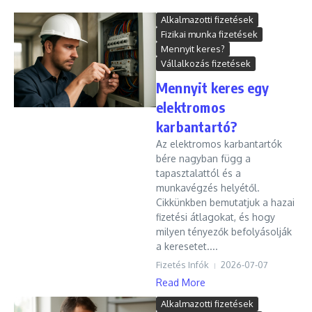
Alkalmazotti fizetések
Fizikai munka fizetések
Mennyit keres?
Vállalkozás fizetések
Mennyit keres egy
elektromos
karbantartó?
Az elektromos karbantartók
bére nagyban függ a
tapasztalattól és a
munkavégzés helyétől.
Cikkünkben bemutatjuk a hazai
fizetési átlagokat, és hogy
milyen tényezők befolyásolják
a keresetet....
Fizetés Infók
2026-07-07
Read More
Alkalmazotti fizetések