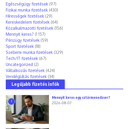
Egészségügy fizetések
(97)
Fizikai munka fizetések
(430)
Hírességek fizetések
(29)
Kereskedelem fizetések
(64)
Közalkalmazotti fizetések
(156)
Mennyit keres?
(1 157)
Pénzügy fizetések
(59)
Sport fizetések
(18)
Szellemi munka fizetések
(329)
Tech/IT fizetések
(67)
Uncategorized
(2)
Vállalkozás fizetések
(424)
Vendéglátás fizetések
(34)
Legújabb fizetés infók
Mennyit keres egy sztármenedzser?
1
2026-08-07