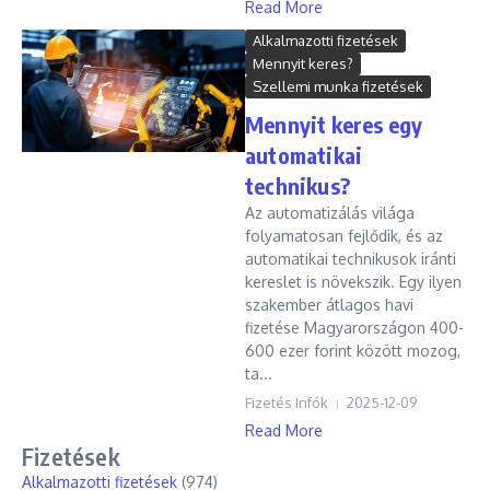
Read More
Alkalmazotti fizetések
Mennyit keres?
Szellemi munka fizetések
Mennyit keres egy
automatikai
technikus?
Az automatizálás világa
folyamatosan fejlődik, és az
automatikai technikusok iránti
kereslet is növekszik. Egy ilyen
szakember átlagos havi
fizetése Magyarországon 400-
600 ezer forint között mozog,
ta...
Fizetés Infók
2025-12-09
Read More
Fizetések
Alkalmazotti fizetések
(974)