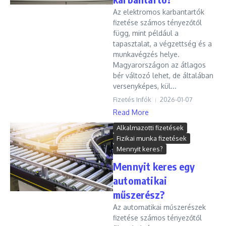
Az elektromos karbantartók
fizetése számos tényezőtől
függ, mint például a
tapasztalat, a végzettség és a
munkavégzés helye.
Magyarországon az átlagos
bér változó lehet, de általában
versenyképes, kül...
Fizetés Infók
2026-01-07
Read More
Alkalmazotti fizetések
Fizikai munka fizetések
Mennyit keres?
Mennyit keres egy
automatikai
műszerész?
Az automatikai műszerészek
fizetése számos tényezőtől