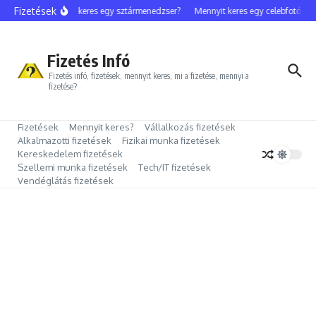
Ugrás a tartalomhoz
Fizetések
Mennyit keres egy sztármenedzser?
Mennyit keres egy celebfotós?
Fizetés Infó
Fizetés infó, fizetések, mennyit keres, mi a fizetése, mennyi a
fizetése?
Fizetések
Mennyit keres?
Vállalkozás fizetések
Alkalmazotti fizetések
Fizikai munka fizetések
Kereskedelem fizetések
Szellemi munka fizetések
Tech/IT fizetések
Vendéglátás fizetések