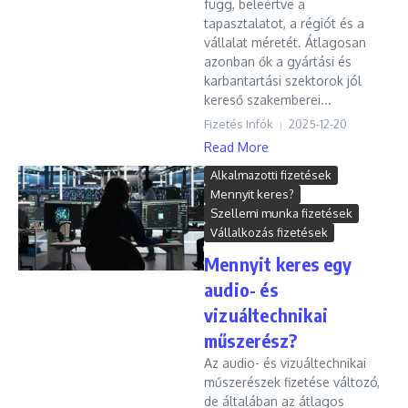
függ, beleértve a
tapasztalatot, a régiót és a
vállalat méretét. Átlagosan
azonban ők a gyártási és
karbantartási szektorok jól
kereső szakemberei...
Fizetés Infók
2025-12-20
Read More
Alkalmazotti fizetések
Mennyit keres?
Szellemi munka fizetések
Vállalkozás fizetések
Mennyit keres egy
audio- és
vizuáltechnikai
műszerész?
Az audio- és vizuáltechnikai
műszerészek fizetése változó,
de általában az átlagos