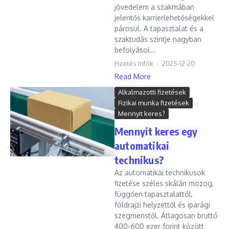
jövedelem a szakmában
jelentős karrierlehetőségekkel
párosul. A tapasztalat és a
szaktudás szintje nagyban
befolyásol...
Fizetés Infók
2025-12-20
Read More
Alkalmazotti fizetések
Fizikai munka fizetések
Mennyit keres?
Mennyit keres egy
automatikai
technikus?
Az automatikai technikusok
fizetése széles skálán mozog,
függően tapasztalattól,
földrajzi helyzettől és iparági
szegmenstől. Átlagosan bruttó
400-600 ezer forint között