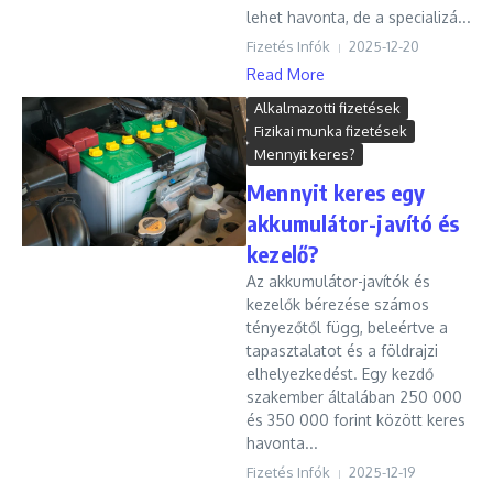
lehet havonta, de a specializá...
Fizetés Infók
2025-12-20
Read More
Alkalmazotti fizetések
Fizikai munka fizetések
Mennyit keres?
Mennyit keres egy
akkumulátor-javító és
kezelő?
Az akkumulátor-javítók és
kezelők bérezése számos
tényezőtől függ, beleértve a
tapasztalatot és a földrajzi
elhelyezkedést. Egy kezdő
szakember általában 250 000
és 350 000 forint között keres
havonta...
Fizetés Infók
2025-12-19