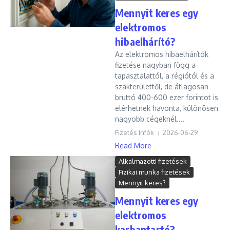
Mennyit keres egy
elektromos
hibaelhárító?
Az elektromos hibaelhárítók
fizetése nagyban függ a
tapasztalattól, a régiótól és a
szakterülettől, de átlagosan
bruttó 400-600 ezer forintot is
elérhetnek havonta, különösen
nagyobb cégeknél....
Fizetés Infók
2026-06-29
Read More
Alkalmazotti fizetések
Fizikai munka fizetések
Mennyit keres?
Mennyit keres egy
elektromos
karbantartó?