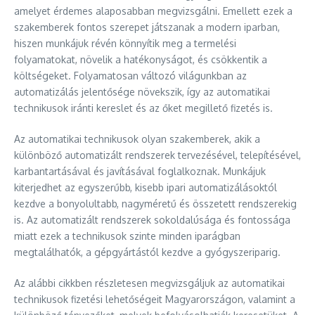
amelyet érdemes alaposabban megvizsgálni. Emellett ezek a
szakemberek fontos szerepet játszanak a modern iparban,
hiszen munkájuk révén könnyítik meg a termelési
folyamatokat, növelik a hatékonyságot, és csökkentik a
költségeket. Folyamatosan változó világunkban az
automatizálás jelentősége növekszik, így az automatikai
technikusok iránti kereslet és az őket megillető fizetés is.
Az automatikai technikusok olyan szakemberek, akik a
különböző automatizált rendszerek tervezésével, telepítésével,
karbantartásával és javításával foglalkoznak. Munkájuk
kiterjedhet az egyszerűbb, kisebb ipari automatizálásoktól
kezdve a bonyolultabb, nagyméretű és összetett rendszerekig
is. Az automatizált rendszerek sokoldalúsága és fontossága
miatt ezek a technikusok szinte minden iparágban
megtalálhatók, a gépgyártástól kezdve a gyógyszeriparig.
Az alábbi cikkben részletesen megvizsgáljuk az automatikai
technikusok fizetési lehetőségeit Magyarországon, valamint a