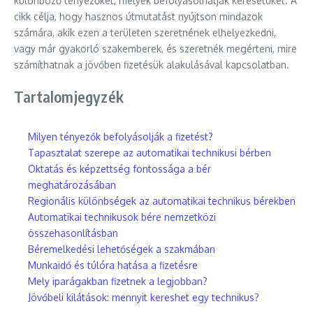
különböző tényezőket, melyek befolyásolhatják keresetüket. A
cikk célja, hogy hasznos útmutatást nyújtson mindazok
számára, akik ezen a területen szeretnének elhelyezkedni,
vagy már gyakorló szakemberek, és szeretnék megérteni, mire
számíthatnak a jövőben fizetésük alakulásával kapcsolatban.
Tartalomjegyzék
Milyen tényezők befolyásolják a fizetést?
Tapasztalat szerepe az automatikai technikusi bérben
Oktatás és képzettség fontossága a bér
meghatározásában
Regionális különbségek az automatikai technikus bérekben
Automatikai technikusok bére nemzetközi
összehasonlításban
Béremelkedési lehetőségek a szakmában
Munkaidő és túlóra hatása a fizetésre
Mely iparágakban fizetnek a legjobban?
Jövőbeli kilátások: mennyit kereshet egy technikus?