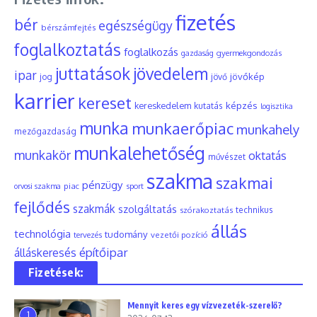
fizetés
bér
egészségügy
bérszámfejtés
foglalkoztatás
foglalkozás
gyermekgondozás
gazdaság
juttatások
jövedelem
ipar
jövőkép
jog
jövő
karrier
kereset
képzés
kereskedelem
kutatás
logisztika
munka
munkaerőpiac
munkahely
mezőgazdaság
munkalehetőség
munkakör
oktatás
művészet
szakma
szakmai
pénzügy
piac
orvosi szakma
sport
fejlődés
szakmák
szolgáltatás
szórakoztatás
technikus
állás
technológia
tudomány
tervezés
vezetői pozíció
építőipar
álláskeresés
Fizetések:
Mennyit keres egy vízvezeték-szerelő?
1