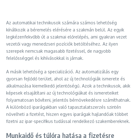
Az automatikai technikusok számára számos lehetőség
kínálkozik a béremelés elérésére a szakmán belül. Az egyik
legkézenfekvőbb út a szakmai előrelépés, ami gyakran vezet
vezetői vagy menedzseri pozíciók betöltéséhez. Az ilyen
szerepek nemcsak magasabb fizetéssel, de nagyobb
felelősséggel és kihívásokkal is járnak.
A másik lehetőség a specializáció. Az automatizálás egy
gyorsan fejlődő terület, ahol az új technológiák ismerete és
alkalmazása kiemelkedő jelentőségű. Azok a technikusok, akik
képesek elsajátítani az új technológiákat és ismereteiket
folyamatosan bővíteni, jelentős bérnövekedésre számíthatnak.
A különböző iparágakban való tapasztalatszerzés szintén
növelheti a fizetést, hiszen egyes iparágak hajlandóak többet
fizetni az ipar-specifikus tudással rendelkező szakembereknek.
Munkaidő és túlóra hatása a fizetésre