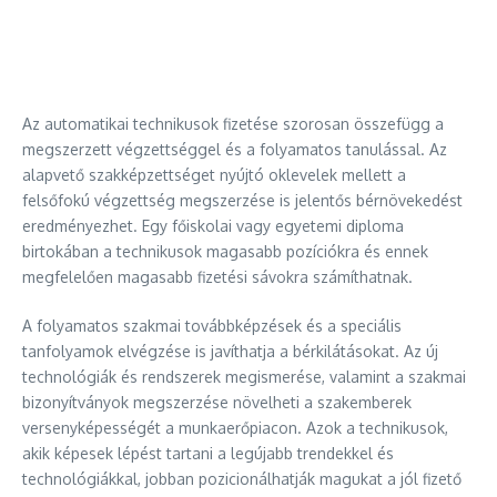
Az automatikai technikusok fizetése szorosan összefügg a
megszerzett végzettséggel és a folyamatos tanulással. Az
alapvető szakképzettséget nyújtó oklevelek mellett a
felsőfokú végzettség megszerzése is jelentős bérnövekedést
eredményezhet. Egy főiskolai vagy egyetemi diploma
birtokában a technikusok magasabb pozíciókra és ennek
megfelelően magasabb fizetési sávokra számíthatnak.
A folyamatos szakmai továbbképzések és a speciális
tanfolyamok elvégzése is javíthatja a bérkilátásokat. Az új
technológiák és rendszerek megismerése, valamint a szakmai
bizonyítványok megszerzése növelheti a szakemberek
versenyképességét a munkaerőpiacon. Azok a technikusok,
akik képesek lépést tartani a legújabb trendekkel és
technológiákkal, jobban pozicionálhatják magukat a jól fizető