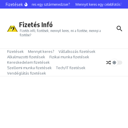
Ugrás a tartalomhoz
Fizetések
Mennyit keres egy sztármenedzser?
Mennyit keres egy celebfotós?
Me
Fizetés Infó
Fizetés infó, fizetések, mennyit keres, mi a fizetése, mennyi a
fizetése?
Fizetések
Mennyit keres?
Vállalkozás fizetések
Alkalmazotti fizetések
Fizikai munka fizetések
Kereskedelem fizetések
Szellemi munka fizetések
Tech/IT fizetések
Vendéglátás fizetések