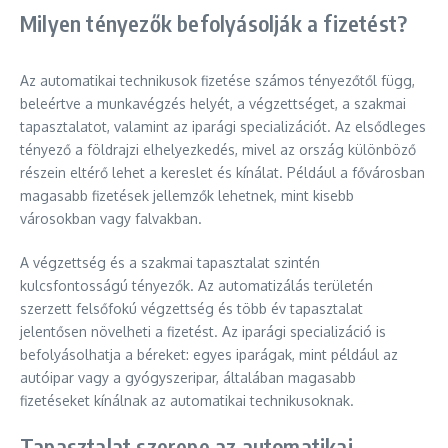
Milyen tényezők befolyásolják a fizetést?
Az automatikai technikusok fizetése számos tényezőtől függ,
beleértve a munkavégzés helyét, a végzettséget, a szakmai
tapasztalatot, valamint az iparági specializációt. Az elsődleges
tényező a földrajzi elhelyezkedés, mivel az ország különböző
részein eltérő lehet a kereslet és kínálat. Például a fővárosban
magasabb fizetések jellemzők lehetnek, mint kisebb
városokban vagy falvakban.
A végzettség és a szakmai tapasztalat szintén
kulcsfontosságú tényezők. Az automatizálás területén
szerzett felsőfokú végzettség és több év tapasztalat
jelentősen növelheti a fizetést. Az iparági specializáció is
befolyásolhatja a béreket: egyes iparágak, mint például az
autóipar vagy a gyógyszeripar, általában magasabb
fizetéseket kínálnak az automatikai technikusoknak.
Tapasztalat szerepe az automatikai