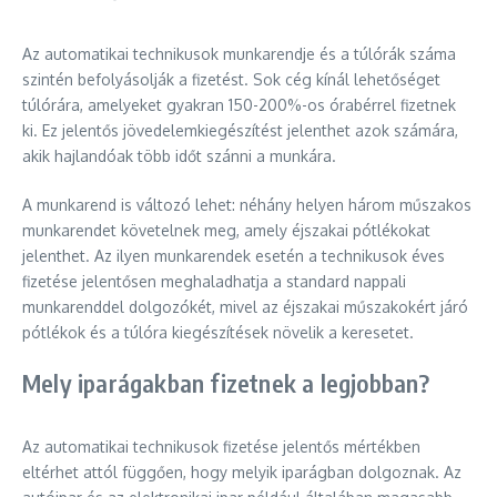
Az automatikai technikusok munkarendje és a túlórák száma
szintén befolyásolják a fizetést. Sok cég kínál lehetőséget
túlórára, amelyeket gyakran 150-200%-os órabérrel fizetnek
ki. Ez jelentős jövedelemkiegészítést jelenthet azok számára,
akik hajlandóak több időt szánni a munkára.
A munkarend is változó lehet: néhány helyen három műszakos
munkarendet követelnek meg, amely éjszakai pótlékokat
jelenthet. Az ilyen munkarendek esetén a technikusok éves
fizetése jelentősen meghaladhatja a standard nappali
munkarenddel dolgozókét, mivel az éjszakai műszakokért járó
pótlékok és a túlóra kiegészítések növelik a keresetet.
Mely iparágakban fizetnek a legjobban?
Az automatikai technikusok fizetése jelentős mértékben
eltérhet attól függően, hogy melyik iparágban dolgoznak. Az