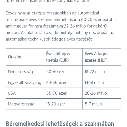
az eltérő munkaerő-piaci viszonyokból adódik.
Egyes nyugat-európai országokban az automatikai
technikusok éves fizetése elérheti akár a 60-70 ezer eurót is,
ami magyar forintra átszámítva 22-26 millió forint körül
mozog. Az alábbi táblázat bemutatja néhány országban az
automatikai technikusok átlagos éves fizetését:
Éves átlagos
Éves átlagos
Ország
fizetés (EUR)
fizetés (HUF)
Németország
50-60 ezer
18-22 millió
Egyesült Királyság
40-50 ezer
14-18 millió
USA
55-70 ezer
20-26 millió
Magyarország
15-20 ezer
5-7 millió
Béremelkedési lehetőségek a szakmában