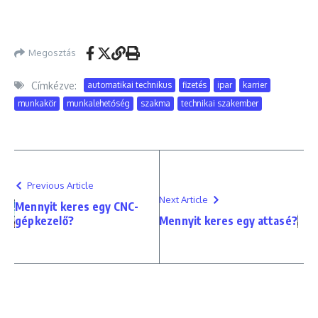
Megosztás
Címkézve:
automatikai technikus
fizetés
ipar
karrier
munkakör
munkalehetőség
szakma
technikai szakember
Previous Article
Next Article
Mennyit keres egy CNC-
gépkezelő?
Mennyit keres egy attasé?