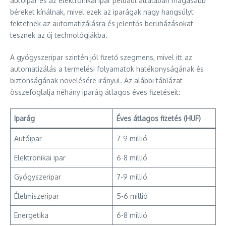
autóipar és az elektronikai ipar például általában magasabb
béreket kínálnak, mivel ezek az iparágak nagy hangsúlyt
fektetnek az automatizálásra és jelentős beruházásokat
tesznek az új technológiákba.
A gyógyszeripar szintén jól fizető szegmens, mivel itt az
automatizálás a termelési folyamatok hatékonyságának és
biztonságának növelésére irányul. Az alábbi táblázat
összefoglalja néhány iparág átlagos éves fizetéseit:
Iparág
Éves átlagos fizetés (HUF)
Autóipar
7-9 millió
Elektronikai ipar
6-8 millió
Gyógyszeripar
7-9 millió
Élelmiszeripar
5-6 millió
Energetika
6-8 millió