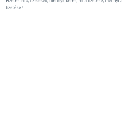
Fizetés infó, fizetések, mennyit keres, mi a fizetése, mennyi a
fizetése?