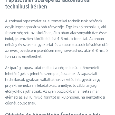
technikusi bérben
A szakmai tapasztalat az automatikai technikusok bérének
egyik legmeghatározóbb tényezője. Egy kezdő technikus, aki
frissen végzett az iskolában, általában alacsonyabb fizetéssel
indul, jellemzően körülbelül évi 4-5 millió forinttal. Azonban
néhány év szakmai gyakorlat és a tapasztalatok bővülése után
az éves jövedelem jelentősen megnövekedhet, akár 6-8 millió
forintra is emelkedhet.
Az iparági tapasztalat mellett a cégen belüli előmeneteli
lehetőségek is jelentős szerepet játszanak. A tapasztalt
technikusok gyakran vállalhatnak vezetői, felügyelői vagy
projektmenedzseri feladatokat, amellyel további anyagi
előnyökhöz juthatnak. Az ilyen pozíciókban a fizetés már
elérheti az évi 10 millió forintot is, különösen, ha nemzetközi
cégnél dolgoznak.
Oktatás és képzettség fontossága a bér