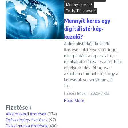
Mennyit keres?
Tech/IT fizetések
Mennyit keres egy
digitálistérkép-
kezelő?
A digitálistérkép-kezelők
fizetése sok tényezőtől függ,
mint például a tapasztalat, a
munkáltató típusa és a földrajzi
elhelyezkedés. Átlagosan
azonban elmondható, hogy a
keresetük versenyképes, és
fo...
Fizetés Infók
2026-01-03
Read More
Fizetések
Alkalmazotti fizetések
(974)
Egészségügy fizetések
(97)
Fizikai munka fizetések
(430)