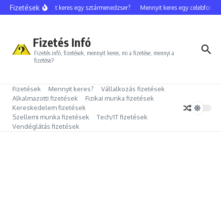
Ugrás a tartalomhoz
Fizetések
Mennyit keres egy sztármenedzser?
Mennyit keres egy celebfotós?
Fizetés Infó
Fizetés infó, fizetések, mennyit keres, mi a fizetése, mennyi a
fizetése?
Fizetések
Mennyit keres?
Vállalkozás fizetések
Alkalmazotti fizetések
Fizikai munka fizetések
Kereskedelem fizetések
Szellemi munka fizetések
Tech/IT fizetések
Vendéglátás fizetések