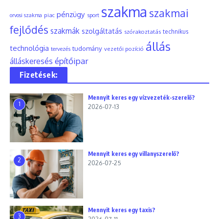
szakma
szakmai
pénzügy
piac
orvosi szakma
sport
fejlődés
szakmák
szolgáltatás
szórakoztatás
technikus
állás
technológia
tudomány
tervezés
vezetői pozíció
építőipar
álláskeresés
Fizetések:
Mennyit keres egy vízvezeték-szerelő?
1
2026-07-13
Mennyit keres egy villanyszerelő?
2
2026-07-25
Mennyit keres egy taxis?
3