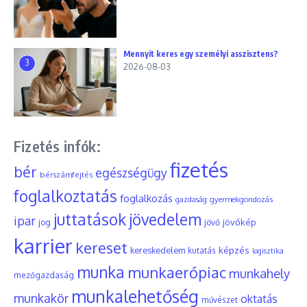
Mennyit keres egy személyi asszisztens?
3
2026-08-03
Fizetés infók:
fizetés
bér
egészségügy
bérszámfejtés
foglalkoztatás
foglalkozás
gyermekgondozás
gazdaság
juttatások
jövedelem
ipar
jövőkép
jog
jövő
karrier
kereset
képzés
kereskedelem
kutatás
logisztika
munka
munkaerőpiac
munkahely
mezőgazdaság
munkalehetőség
munkakör
oktatás
művészet