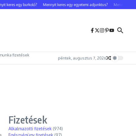
t keres egy burkoló?
Mennyit keres egy egyetemi adjunktus?
Mennyit keres 
munka fizetések
péntek, augusztus 7, 2026
Fizetések
Alkalmazotti fizetések
(974)
a
Egészségügy fizetések
(97)