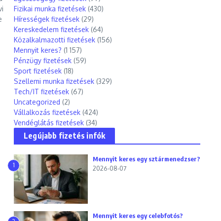
vi
Fizikai munka fizetések
(430)
e
Hírességek fizetések
(29)
Kereskedelem fizetések
(64)
Közalkalmazotti fizetések
(156)
Mennyit keres?
(1 157)
Pénzügy fizetések
(59)
Sport fizetések
(18)
Szellemi munka fizetések
(329)
Tech/IT fizetések
(67)
Uncategorized
(2)
Vállalkozás fizetések
(424)
Vendéglátás fizetések
(34)
Legújabb fizetés infók
Mennyit keres egy sztármenedzser?
1
2026-08-07
Mennyit keres egy celebfotós?