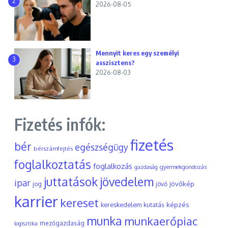
2
2026-08-05
Mennyit keres egy személyi
3
asszisztens?
2026-08-03
Fizetés infók:
fizetés
bér
egészségügy
bérszámfejtés
foglalkoztatás
foglalkozás
gyermekgondozás
gazdaság
juttatások
jövedelem
ipar
jövőkép
jog
jövő
karrier
kereset
képzés
kereskedelem
kutatás
munka
munkaerőpiac
mezőgazdaság
logisztika