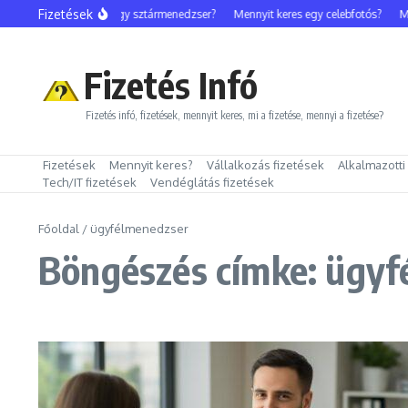
Ugrás a tartalomhoz
Fizetések
Mennyit keres egy sztármenedzser?
Mennyit keres egy celebfotós?
Men
Fizetés Infó
Fizetés infó, fizetések, mennyit keres, mi a fizetése, mennyi a fizetése?
Fizetések
Mennyit keres?
Vállalkozás fizetések
Alkalmazotti
Tech/IT fizetések
Vendéglátás fizetések
Főoldal
/
ügyfélmenedzser
Böngészés címke: ügyf