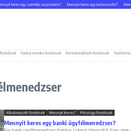
nyit keres egy személyi asszisztens?
Mennyit keres egy kamionsofőr?
Mennyi
 fizetések
Fizikai munka fizetések
Kereskedelem fizetések
Szellemi 
élmenedzser
Alkalmazotti fizetések
Mennyit keres?
Pénzügy fizetések
Mennyit keres egy banki ügyfélmenedzser?
Egy banki ügyfélmenedzser fizetése számos tényezőtől függ, mint 