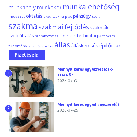
munkalehetőség
munkahely
munkakör
oktatás
pénzügy
művészet
piac
orvosi szakma
sport
szakma
szakmai fejlődés
szakmák
szolgáltatás
technológia
szórakoztatás
technikus
tervezés
állás
építőipar
álláskeresés
tudomány
vezetői pozíció
Fizetések:
Mennyit keres egy vízvezeték-
1
szerelő?
2026-07-13
Mennyit keres egy villanyszerelő?
2
2026-07-25