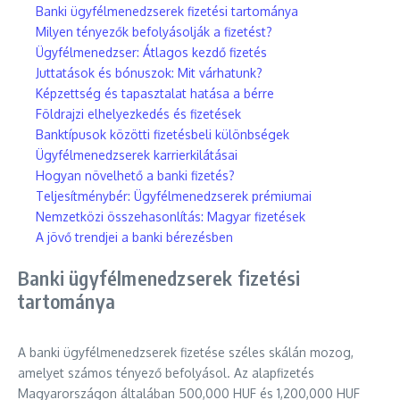
Banki ügyfélmenedzserek fizetési tartománya
Milyen tényezők befolyásolják a fizetést?
Ügyfélmenedzser: Átlagos kezdő fizetés
Juttatások és bónuszok: Mit várhatunk?
Képzettség és tapasztalat hatása a bérre
Földrajzi elhelyezkedés és fizetések
Banktípusok közötti fizetésbeli különbségek
Ügyfélmenedzserek karrierkilátásai
Hogyan növelhető a banki fizetés?
Teljesítménybér: Ügyfélmenedzserek prémiumai
Nemzetközi összehasonlítás: Magyar fizetések
A jövő trendjei a banki bérezésben
Banki ügyfélmenedzserek fizetési
tartománya
A banki ügyfélmenedzserek fizetése széles skálán mozog,
amelyet számos tényező befolyásol. Az alapfizetés
Magyarországon általában 500,000 HUF és 1,200,000 HUF