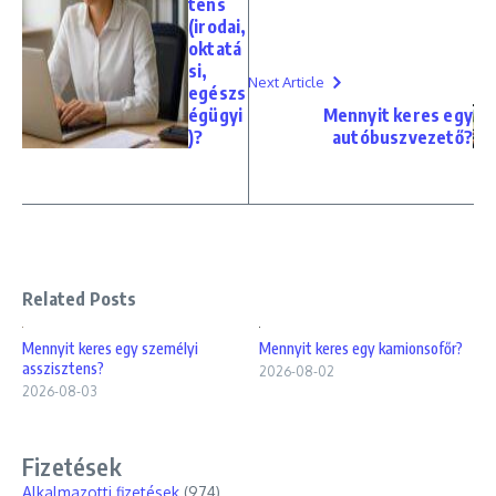
tens
(irodai,
oktatá
si,
Next Article
egészs
égügyi
Mennyit keres egy
)?
autóbuszvezető?
Related Posts
Mennyit keres egy személyi
Mennyit keres egy kamionsofőr?
asszisztens?
2026-08-02
2026-08-03
Fizetések
Alkalmazotti fizetések
(974)