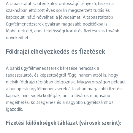
A tapasztalat szintén kulcsfontosságú tényező, hiszen a
szakmában eltöltött évek során megszerzett tudás és
kapcsolati háló növelheti a jövedelmet. A tapasztaltabb
ügyfélmenedzserek gyakran magasabb pozíciókba is
léphetnek elő, ahol felelősségi körük és fizetésük is tovább
növekedhet.
Földrajzi elhelyezkedés és fizetések
A banki ügyfélmenedzserek bérezése nemcsak a
tapasztalattól és képzettségtől függ, hanem attól is, hogy
melyik földrajzi régióban dolgoznak. Magyarországon például
a budapesti ügyfélmenedzserek általában magasabb fizetést
kapnak, mint vidéki kollégáik, ami a főváros magasabb
megélhetési költségeihez és a nagyobb ügyfélszámhoz
igazodik.
Fizetési különbségek táblázat (városok szerint):