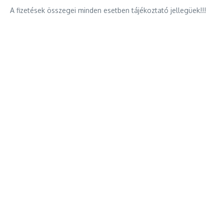
A fizetések összegei minden esetben tájékoztató jellegüek!!!