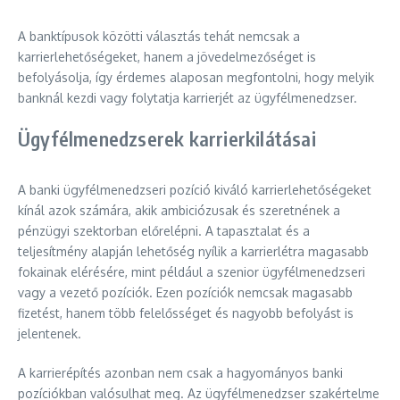
A banktípusok közötti választás tehát nemcsak a
karrierlehetőségeket, hanem a jövedelmezőséget is
befolyásolja, így érdemes alaposan megfontolni, hogy melyik
banknál kezdi vagy folytatja karrierjét az ügyfélmenedzser.
Ügyfélmenedzserek karrierkilátásai
A banki ügyfélmenedzseri pozíció kiváló karrierlehetőségeket
kínál azok számára, akik ambiciózusak és szeretnének a
pénzügyi szektorban előrelépni. A tapasztalat és a
teljesítmény alapján lehetőség nyílik a karrierlétra magasabb
fokainak elérésére, mint például a szenior ügyfélmenedzseri
vagy a vezető pozíciók. Ezen pozíciók nemcsak magasabb
fizetést, hanem több felelősséget és nagyobb befolyást is
jelentenek.
A karrierépítés azonban nem csak a hagyományos banki
pozíciókban valósulhat meg. Az ügyfélmenedzser szakértelme