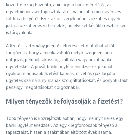
között mozog havonta, ami függ a bank méretétől, az
ügyfélmenedzser tapasztalatától, valamint a munkavégzés
földrajzi helyétől. Ezek az összegek bónuszokkal és egyéb
juttatásokkal egészülhetnek ki, amelyeket később részletesen
is tárgyalunk.
A fizetési tartomány jelentős eltéréseket mutathat attól
függően is, hogy a munkavállaló melyik szegmensben
dolgozik, például lakossági, vállalati vagy privát banki
ügyfelekkel. A privát banki ügyfélmenedzserek például
gyakran magasabb fizetést kapnak, mivel ők gazdagabb
ügyfelek számára nyújtanak szolgáltatásokat, és bonyolultabb
pénzügyi megoldásokat dolgoznak ki.
Milyen tényezők befolyásolják a fizetést?
Több tényező is közrejátszik abban, hogy mennyit keres egy
banki ügyfélmenedzser. Az egyik legfontosabb tényező a
tapasztalat, hiszen a szakmában eltöltött évek száma,