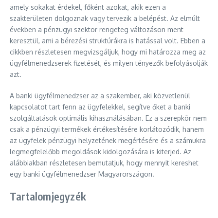
amely sokakat érdekel, főként azokat, akik ezen a
szakterületen dolgoznak vagy tervezik a belépést. Az elmúlt
években a pénzügyi szektor rengeteg változáson ment
keresztül, ami a bérezési struktúrákra is hatással volt. Ebben a
cikkben részletesen megvizsgáljuk, hogy mi határozza meg az
ügyfélmenedzserek fizetését, és milyen tényezők befolyásolják
azt.
A banki ügyfélmenedzser az a szakember, aki közvetlenül
kapcsolatot tart fenn az ügyfelekkel, segítve őket a banki
szolgáltatások optimális kihasználásában. Ez a szerepkör nem
csak a pénzügyi termékek értékesítésére korlátozódik, hanem
az ügyfelek pénzügyi helyzetének megértésére és a számukra
legmegfelelőbb megoldások kidolgozására is kiterjed. Az
alábbiakban részletesen bemutatjuk, hogy mennyit kereshet
egy banki ügyfélmenedzser Magyarországon.
Tartalomjegyzék