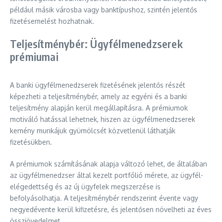
például másik városba vagy banktípushoz, szintén jelentős
fizetésemelést hozhatnak.
Teljesítménybér: Ügyfélmenedzserek
prémiumai
A banki ügyfélmenedzserek fizetésének jelentős részét
képezheti a teljesítménybér, amely az egyéni és a banki
teljesítmény alapján kerül megállapításra. A prémiumok
motiváló hatással lehetnek, hiszen az ügyfélmenedzserek
kemény munkájuk gyümölcsét közvetlenül láthatják
fizetésükben.
A prémiumok számításának alapja változó lehet, de általában
az ügyfélmenedzser által kezelt portfólió mérete, az ügyfél-
elégedettség és az új ügyfelek megszerzése is
befolyásolhatja. A teljesítménybér rendszerint évente vagy
negyedévente kerül kifizetésre, és jelentősen növelheti az éves
összjövedelmet.