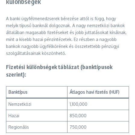
különbségek
A banki ügyfélmenedzserek bérezése attól is függ, hogy
melyik típusú banknál dolgoznak. A nagy nemzetközi bankok
általában magasabb fizetéseket és jobb juttatásokat kínálnak,
mint a kisebb hazai pénzintézetek. Ez részben a nagyobb
bankok nagyobb ügyfélkörének és összetettebb pénzügyi
szolgáltatásainak köszönhető.
Fizetési különbségek táblázat (banktípusok
szerint):
Banktípus
Átlagos havi fizetés (HUF)
Nemzetközi
1,100,000
Hazai
850,000
Regionális
750,000