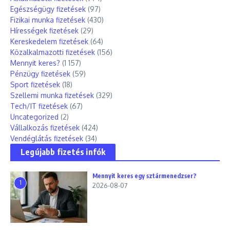
Egészségügy fizetések
(97)
Fizikai munka fizetések
(430)
Hírességek fizetések
(29)
Kereskedelem fizetések
(64)
Közalkalmazotti fizetések
(156)
Mennyit keres?
(1 157)
Pénzügy fizetések
(59)
Sport fizetések
(18)
Szellemi munka fizetések
(329)
Tech/IT fizetések
(67)
Uncategorized
(2)
Vállalkozás fizetések
(424)
Vendéglátás fizetések
(34)
Legújabb fizetés infók
Mennyit keres egy sztármenedzser?
1
2026-08-07