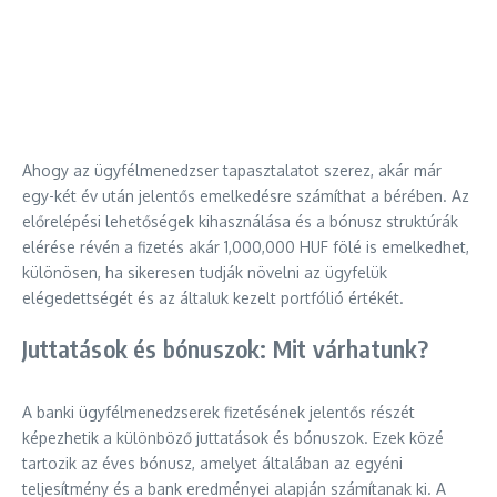
Ahogy az ügyfélmenedzser tapasztalatot szerez, akár már
egy-két év után jelentős emelkedésre számíthat a bérében. Az
előrelépési lehetőségek kihasználása és a bónusz struktúrák
elérése révén a fizetés akár 1,000,000 HUF fölé is emelkedhet,
különösen, ha sikeresen tudják növelni az ügyfelük
elégedettségét és az általuk kezelt portfólió értékét.
Juttatások és bónuszok: Mit várhatunk?
A banki ügyfélmenedzserek fizetésének jelentős részét
képezhetik a különböző juttatások és bónuszok. Ezek közé
tartozik az éves bónusz, amelyet általában az egyéni
teljesítmény és a bank eredményei alapján számítanak ki. A