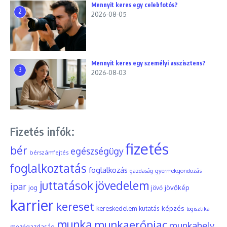
Mennyit keres egy celebfotós?
2
2026-08-05
Mennyit keres egy személyi asszisztens?
3
2026-08-03
Fizetés infók:
fizetés
bér
egészségügy
bérszámfejtés
foglalkoztatás
foglalkozás
gyermekgondozás
gazdaság
juttatások
jövedelem
ipar
jövőkép
jog
jövő
karrier
kereset
képzés
kereskedelem
kutatás
logisztika
munka
munkaerőpiac
munkahely
mezőgazdaság