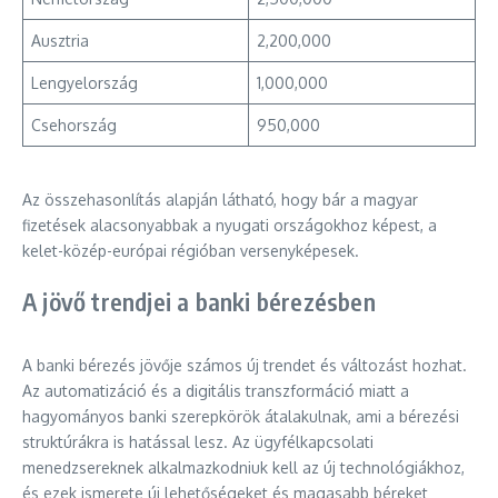
Ausztria
2,200,000
Lengyelország
1,000,000
Csehország
950,000
Az összehasonlítás alapján látható, hogy bár a magyar
fizetések alacsonyabbak a nyugati országokhoz képest, a
kelet-közép-európai régióban versenyképesek.
A jövő trendjei a banki bérezésben
A banki bérezés jövője számos új trendet és változást hozhat.
Az automatizáció és a digitális transzformáció miatt a
hagyományos banki szerepkörök átalakulnak, ami a bérezési
struktúrákra is hatással lesz. Az ügyfélkapcsolati
menedzsereknek alkalmazkodniuk kell az új technológiákhoz,
és ezek ismerete új lehetőségeket és magasabb béreket