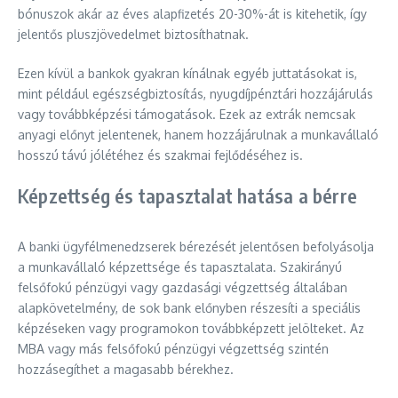
bónuszok akár az éves alapfizetés 20-30%-át is kitehetik, így
jelentős pluszjövedelmet biztosíthatnak.
Ezen kívül a bankok gyakran kínálnak egyéb juttatásokat is,
mint például egészségbiztosítás, nyugdíjpénztári hozzájárulás
vagy továbbképzési támogatások. Ezek az extrák nemcsak
anyagi előnyt jelentenek, hanem hozzájárulnak a munkavállaló
hosszú távú jólétéhez és szakmai fejlődéséhez is.
Képzettség és tapasztalat hatása a bérre
A banki ügyfélmenedzserek bérezését jelentősen befolyásolja
a munkavállaló képzettsége és tapasztalata. Szakirányú
felsőfokú pénzügyi vagy gazdasági végzettség általában
alapkövetelmény, de sok bank előnyben részesíti a speciális
képzéseken vagy programokon továbbképzett jelölteket. Az
MBA vagy más felsőfokú pénzügyi végzettség szintén
hozzásegíthet a magasabb bérekhez.