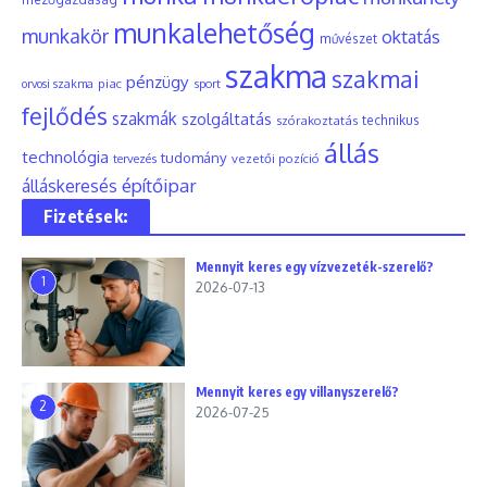
munkalehetőség
munkakör
oktatás
művészet
szakma
szakmai
pénzügy
piac
orvosi szakma
sport
fejlődés
szakmák
szolgáltatás
szórakoztatás
technikus
állás
technológia
tudomány
tervezés
vezetői pozíció
építőipar
álláskeresés
Fizetések:
Mennyit keres egy vízvezeték-szerelő?
1
2026-07-13
Mennyit keres egy villanyszerelő?
2
2026-07-25