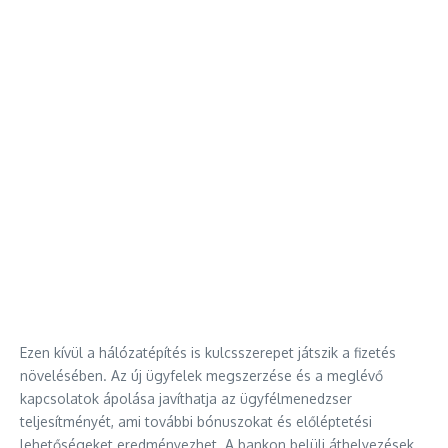
Ezen kívül a hálózatépítés is kulcsszerepet játszik a fizetés
növelésében. Az új ügyfelek megszerzése és a meglévő
kapcsolatok ápolása javíthatja az ügyfélmenedzser
teljesítményét, ami további bónuszokat és előléptetési
lehetőségeket eredményezhet. A bankon belüli áthelyezések,