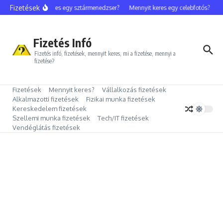
Ugrás a tartalomhoz
Fizetések
Mennyit keres egy sztármenedzser?
Mennyit keres egy celebfotós?
Men
Fizetés Infó
Fizetés infó, fizetések, mennyit keres, mi a fizetése, mennyi a
fizetése?
Fizetések
Mennyit keres?
Vállalkozás fizetések
Alkalmazotti fizetések
Fizikai munka fizetések
Kereskedelem fizetések
Szellemi munka fizetések
Tech/IT fizetések
Vendéglátás fizetések