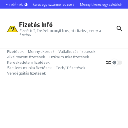
Ugrás a tartalomhoz
Fizetések
Mennyit keres egy sztármenedzser?
Mennyit keres egy celebfotós?
Fizetés Infó
Fizetés infó, fizetések, mennyit keres, mi a fizetése, mennyi a
fizetése?
Fizetések
Mennyit keres?
Vállalkozás fizetések
Alkalmazotti fizetések
Fizikai munka fizetések
Kereskedelem fizetések
Szellemi munka fizetések
Tech/IT fizetések
Vendéglátás fizetések