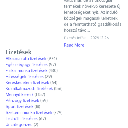
változhat, de az ökológiai
termékek növekvő kereslete új
lehetőségeket nyit. Az induló
költségek magasak lehetnek,
de a fenntartható gazdálkodás
hosszú távo...
Fizetés Infók
2025-12-26
Read More
Fizetések
Alkalmazotti fizetések
(974)
Egészségügy fizetések
(97)
Fizikai munka fizetések
(430)
Hírességek fizetések
(29)
Kereskedelem fizetések
(64)
Közalkalmazotti fizetések
(156)
Mennyit keres?
(1 157)
Pénzügy fizetések
(59)
Sport fizetések
(18)
Szellemi munka fizetések
(329)
Tech/IT fizetések
(67)
Uncategorized
(2)