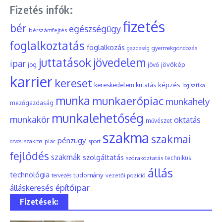
Fizetés infók:
fizetés
bér
egészségügy
bérszámfejtés
foglalkoztatás
foglalkozás
gyermekgondozás
gazdaság
juttatások
jövedelem
ipar
jövőkép
jog
jövő
karrier
kereset
képzés
kereskedelem
kutatás
logisztika
munka
munkaerőpiac
munkahely
mezőgazdaság
munkalehetőség
munkakör
oktatás
művészet
szakma
szakmai
pénzügy
piac
orvosi szakma
sport
fejlődés
szakmák
szolgáltatás
szórakoztatás
technikus
állás
technológia
tudomány
tervezés
vezetői pozíció
építőipar
álláskeresés
Fizetések: