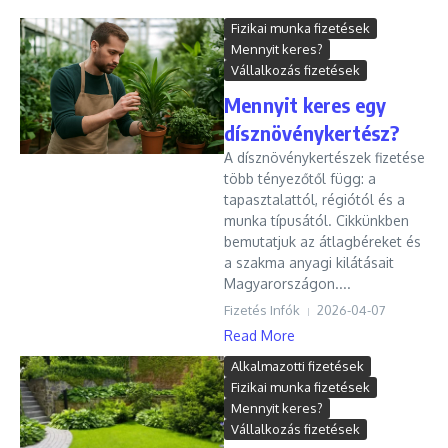
Fizikai munka fizetések
Mennyit keres?
Vállalkozás fizetések
Mennyit keres egy
dísznövénykertész?
A dísznövénykertészek fizetése
több tényezőtől függ: a
tapasztalattól, régiótól és a
munka típusától. Cikkünkben
bemutatjuk az átlagbéreket és
a szakma anyagi kilátásait
Magyarországon....
Fizetés Infók
2026-04-07
Read More
Alkalmazotti fizetések
Fizikai munka fizetések
Mennyit keres?
Vállalkozás fizetések