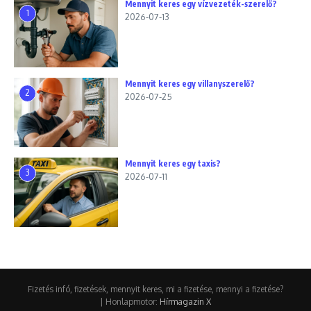
Mennyit keres egy vízvezeték-szerelő?
1
2026-07-13
Mennyit keres egy villanyszerelő?
2
2026-07-25
Mennyit keres egy taxis?
3
2026-07-11
Fizetés infó, fizetések, mennyit keres, mi a fizetése, mennyi a fizetése?
| Honlapmotor:
Hírmagazin X