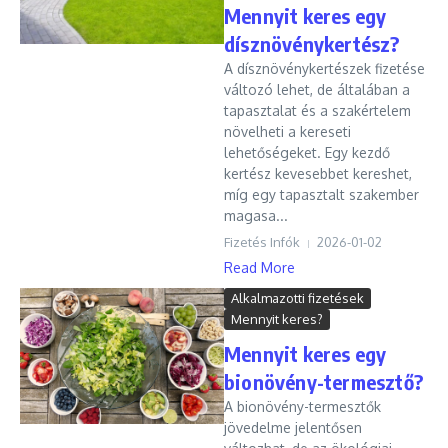
Mennyit keres egy
dísznövénykertész?
A dísznövénykertészek fizetése
változó lehet, de általában a
tapasztalat és a szakértelem
növelheti a kereseti
lehetőségeket. Egy kezdő
kertész kevesebbet kereshet,
míg egy tapasztalt szakember
magasa...
Fizetés Infók
2026-01-02
Read More
Alkalmazotti fizetések
Mennyit keres?
Mennyit keres egy
bionövény-termesztő?
A bionövény-termesztők
jövedelme jelentősen