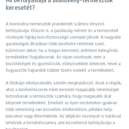
keresetét?
A bionövény-termesztők jövedelmét számos tényező
befolyásolja. Először is, a gazdaság mérete és a termesztett
növények fajtája kulcsfontosságú szerepet játszik. A nagyobb
gazdaságok általában több bevételre tehetnek szert,
különösen akkor, ha a magas keresletű, prémium kategóriás
termékekkel foglalkoznak. Az olyan növények, mint a
biozöldségek és gyümölcsök, előnyösebbek lehetnek, mivel a
fogyasztók hajlandók többet fizetni ezekért a termékekért.
A földrajzi elhelyezkedés szintén meghatározó. Azok a régiók,
ahol a bioélelmiszerek iránti kereslet magasabb, lehetőséget
biztosítanak a termesztők számára, hogy magasabb árat
kérjenek termékeikért. Emellett az ilyen területeken gyakran
több lehetőség van közvetlen értékesítésre, például helyi
piacokon vagy éttermeknek. Az időjárási viszonyok is hatással
lehetnek a terméshozamra, ami közvetlenül befolyásolja a