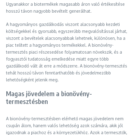
Ugyanakkor a biotermékek magasabb áron való értékesítése
hosszú távon nagyobb bevételt generálhat.
A hagyományos gazdálkodás viszont alacsonyabb kezdeti
költségekkel és gyorsabb, egyszerűbb megvalósítással járhat,
viszont a bevételek alacsonyabbak lehetnek, különösen, ha a
piac telített a hagyományos termékekkel. A bionövény-
termesztés piaci részesedése folyamatosan növekszik, és a
fogyasztói tudatosság emelkedése miatt egyre több
gazdálkodó vált át erre a módszerre. A bionövény-termesztés
tehát hosszú távon fenntarthatóbb és jövedelmezőbb
lehetőségként jelenik meg.
Magas jövedelem a bionövény-
termesztésben
A bionövény-termesztésben elérhető magas jövedelem nem
csupán álom, hanem valós lehetőség azok számára, akik jól
igazodnak a piachoz és a környezetükhöz. Azok a termesztők,