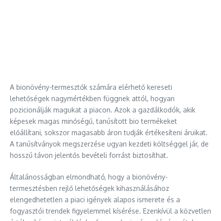
A bionövény-termesztők számára elérhető kereseti
lehetőségek nagymértékben függnek attól, hogyan
pozicionálják magukat a piacon. Azok a gazdálkodók, akik
képesek magas minőségű, tanúsított bio termékeket
előállítani, sokszor magasabb áron tudják értékesíteni áruikat.
A tanúsítványok megszerzése ugyan kezdeti költséggel jár, de
hosszú távon jelentős bevételi forrást biztosíthat.
Általánosságban elmondható, hogy a bionövény-
termesztésben rejlő lehetőségek kihasználásához
elengedhetetlen a piaci igények alapos ismerete és a
fogyasztói trendek figyelemmel kísérése. Ezenkívül a közvetlen