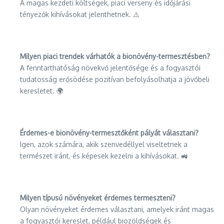
A magas kezdeti költségek, piaci verseny és időjárási
tényezők kihívásokat jelenthetnek. ⚠️
Milyen piaci trendek várhatók a bionövény-termesztésben?
A fenntarthatóság növekvő jelentősége és a fogyasztói
tudatosság erősödése pozitívan befolyásolhatja a jövőbeli
keresletet. 🌍
Érdemes-e bionövény-termesztőként pályát választani?
Igen, azok számára, akik szenvedéllyel viseltetnek a
természet iránt, és képesek kezelni a kihívásokat. 🚜
Milyen típusú növényeket érdemes termeszteni?
Olyan növényeket érdemes választani, amelyek iránt magas
a fogyasztói kereslet, például biozöldségek és