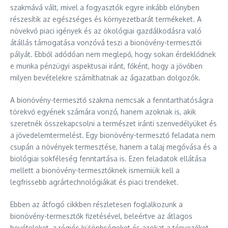
szakmává vált, mivel a fogyasztók egyre inkább előnyben
részesítik az egészséges és környezetbarát termékeket. A
növekvő piaci igények és az ökológiai gazdálkodásra való
átállás támogatása vonzóvá teszi a bionövény-termesztői
pályát. Ebből adódóan nem meglepő, hogy sokan érdeklődnek
e munka pénzügyi aspektusai iránt, főként, hogy a jövőben
milyen bevételekre számíthatnak az ágazatban dolgozók.
A bionövény-termesztő szakma nemcsak a fenntarthatóságra
törekvő egyének számára vonzó, hanem azoknak is, akik
szeretnék összekapcsolni a természet iránti szenvedélyüket és
a jövedelemtermelést. Egy bionövény-termesztő feladata nem
csupán a növények termesztése, hanem a talaj megóvása és a
biológiai sokféleség fenntartása is. Ezen feladatok ellátása
mellett a bionövény-termesztőknek ismerniük kell a
legfrissebb agrártechnológiákat és piaci trendeket.
Ebben az átfogó cikkben részletesen foglalkozunk a
bionövény-termesztők fizetésével, beleértve az átlagos
bevételeket, a régiós különbségeket és azokat a tényezőket,