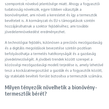
szempontok növekvő jelentősége miatt. Ahogy a fogyasztói
tudatosság növekszik, egyre többen választják a
bionövényeket, ami növeli a keresletet és így a termesztők
bevételeit is. A kormányzati és EU-s támogatások szintén
hozzájárulhatnak a szektor fejlődéséhez, ami további
jövedelemnövekedést eredményezhet.
A technológiai fejlődés, különösen a precíziós mezőgazdaság
és a digitális megoldások bevezetése szintén pozitívan
befolyásolhatja a termelés hatékonyságát és a gazdaság
jövedelmezőségét. A jövőbeli trendek között szerepel a
közösségi mezőgazdasági modell terjedése is, amely lehetővé
teszi a kockázatmegosztást a gazdák és a fogyasztók között,
így stabilabb bevételi forrást biztosítva a termesztők számára.
Milyen tényezők növelhetik a bionövény-
termesztők bérét?