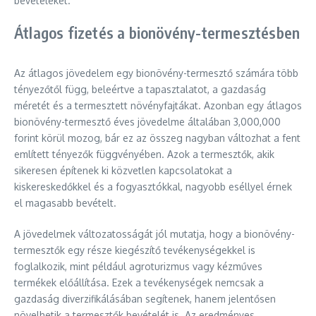
bevételeket.
Átlagos fizetés a bionövény-termesztésben
Az átlagos jövedelem egy bionövény-termesztő számára több
tényezőtől függ, beleértve a tapasztalatot, a gazdaság
méretét és a termesztett növényfajtákat. Azonban egy átlagos
bionövény-termesztő éves jövedelme általában 3,000,000
forint körül mozog, bár ez az összeg nagyban változhat a fent
említett tényezők függvényében. Azok a termesztők, akik
sikeresen építenek ki közvetlen kapcsolatokat a
kiskereskedőkkel és a fogyasztókkal, nagyobb eséllyel érnek
el magasabb bevételt.
A jövedelmek változatosságát jól mutatja, hogy a bionövény-
termesztők egy része kiegészítő tevékenységekkel is
foglalkozik, mint például agroturizmus vagy kézműves
termékek előállítása. Ezek a tevékenységek nemcsak a
gazdaság diverzifikálásában segítenek, hanem jelentősen
növelhetik a termesztők bevételét is. Az eredményes