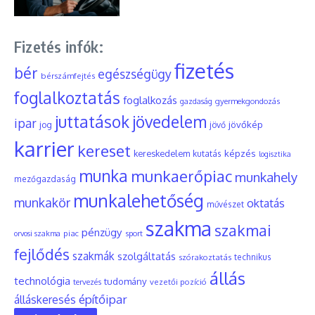
Fizetés infók:
fizetés
bér
egészségügy
bérszámfejtés
foglalkoztatás
foglalkozás
gyermekgondozás
gazdaság
juttatások
jövedelem
ipar
jövőkép
jog
jövő
karrier
kereset
képzés
kereskedelem
kutatás
logisztika
munka
munkaerőpiac
munkahely
mezőgazdaság
munkalehetőség
munkakör
oktatás
művészet
szakma
szakmai
pénzügy
piac
orvosi szakma
sport
fejlődés
szakmák
szolgáltatás
szórakoztatás
technikus
állás
technológia
tudomány
tervezés
vezetői pozíció
építőipar
álláskeresés