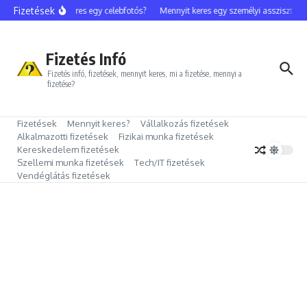
Ugrás a tartalomhoz
Fizetések
Mennyit keres egy celebfotós?
Mennyit keres egy személyi asszisztens?
Fizetés Infó
Fizetés infó, fizetések, mennyit keres, mi a fizetése, mennyi a
fizetése?
Fizetések
Mennyit keres?
Vállalkozás fizetések
Alkalmazotti fizetések
Fizikai munka fizetések
Kereskedelem fizetések
Szellemi munka fizetések
Tech/IT fizetések
Vendéglátás fizetések