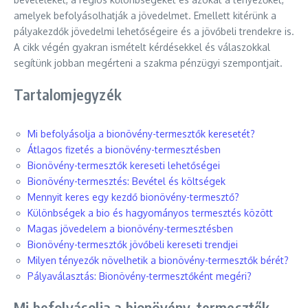
amelyek befolyásolhatják a jövedelmet. Emellett kitérünk a
pályakezdők jövedelmi lehetőségeire és a jövőbeli trendekre is.
A cikk végén gyakran ismételt kérdésekkel és válaszokkal
segítünk jobban megérteni a szakma pénzügyi szempontjait.
Tartalomjegyzék
Mi befolyásolja a bionövény-termesztők keresetét?
Átlagos fizetés a bionövény-termesztésben
Bionövény-termesztők kereseti lehetőségei
Bionövény-termesztés: Bevétel és költségek
Mennyit keres egy kezdő bionövény-termesztő?
Különbségek a bio és hagyományos termesztés között
Magas jövedelem a bionövény-termesztésben
Bionövény-termesztők jövőbeli kereseti trendjei
Milyen tényezők növelhetik a bionövény-termesztők bérét?
Pályaválasztás: Bionövény-termesztőként megéri?
Mi befolyásolja a bionövény-termesztők