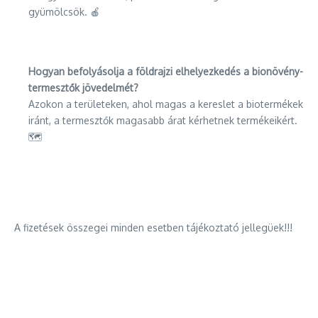
gyümölcsök. 🍎
Hogyan befolyásolja a földrajzi elhelyezkedés a bionövény-
termesztők jövedelmét?
Azokon a területeken, ahol magas a kereslet a biotermékek
iránt, a termesztők magasabb árat kérhetnek termékeikért.
🗺️
A fizetések összegei minden esetben tájékoztató jellegüek!!!