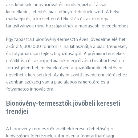
akik képesek innovációval és minőségbiztosítással
kiemelkedni, jelentős piaci előnyre tehetnek szert. A helyi
márkaépítés, a közvetlen értékesítés és az ökológiai
tanúsítványok mind hozzájárulnak a magasabb jövedelemhez.
Egy tapasztalt bionövény-termesztő éves jövedelme elérheti
akár a 5,000,000 forintot is, ha kihasználja a piaci trendeket,
és folyamatosan fejleszti gazdaságát. A prémium termékek
előállítása és az exportpiacok megcélzása további bevételi
forrást jelenthet, melynek révén a gazdálkodók jelentősen
növelhetik keresetüket. Az ilyen szintű jövedelem eléréséhez
azonban szükség van a piac alapos ismeretére és a
folyamatos innovációra.
Bionövény-termesztők jövőbeli kereseti
trendjei
A bionövény-termesztők jövőbeli kereseti lehetőségei
kedvezőnek ígérkeznek, különösen a fenntarthatósági