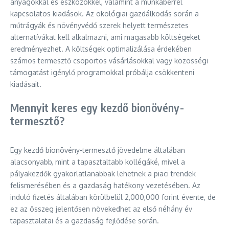
anyagokkal és eszközökkel, valamint a munkabérrel
kapcsolatos kiadások. Az ökológiai gazdálkodás során a
műtrágyák és növényvédő szerek helyett természetes
alternatívákat kell alkalmazni, ami magasabb költségeket
eredményezhet. A költségek optimalizálása érdekében
számos termesztő csoportos vásárlásokkal vagy közösségi
támogatást igénylő programokkal próbálja csökkenteni
kiadásait.
Mennyit keres egy kezdő bionövény-
termesztő?
Egy kezdő bionövény-termesztő jövedelme általában
alacsonyabb, mint a tapasztaltabb kollégáké, mivel a
pályakezdők gyakorlatlanabbak lehetnek a piaci trendek
felismerésében és a gazdaság hatékony vezetésében. Az
induló fizetés általában körülbelül 2,000,000 forint évente, de
ez az összeg jelentősen növekedhet az első néhány év
tapasztalatai és a gazdaság fejlődése során.