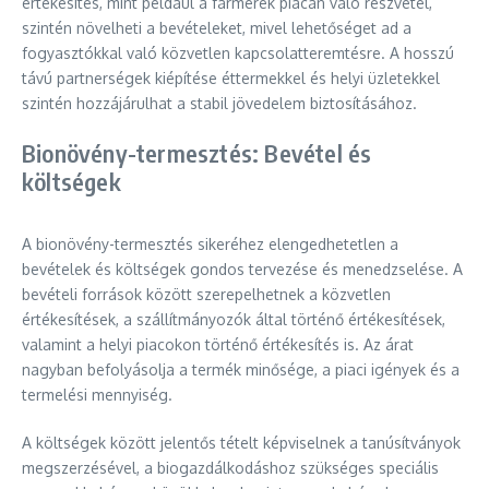
értékesítés, mint például a farmerek piacán való részvétel,
szintén növelheti a bevételeket, mivel lehetőséget ad a
fogyasztókkal való közvetlen kapcsolatteremtésre. A hosszú
távú partnerségek kiépítése éttermekkel és helyi üzletekkel
szintén hozzájárulhat a stabil jövedelem biztosításához.
Bionövény-termesztés: Bevétel és
költségek
A bionövény-termesztés sikeréhez elengedhetetlen a
bevételek és költségek gondos tervezése és menedzselése. A
bevételi források között szerepelhetnek a közvetlen
értékesítések, a szállítmányozók által történő értékesítések,
valamint a helyi piacokon történő értékesítés is. Az árat
nagyban befolyásolja a termék minősége, a piaci igények és a
termelési mennyiség.
A költségek között jelentős tételt képviselnek a tanúsítványok
megszerzésével, a biogazdálkodáshoz szükséges speciális