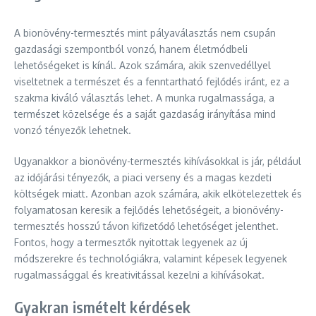
A bionövény-termesztés mint pályaválasztás nem csupán
gazdasági szempontból vonzó, hanem életmódbeli
lehetőségeket is kínál. Azok számára, akik szenvedéllyel
viseltetnek a természet és a fenntartható fejlődés iránt, ez a
szakma kiváló választás lehet. A munka rugalmassága, a
természet közelsége és a saját gazdaság irányítása mind
vonzó tényezők lehetnek.
Ugyanakkor a bionövény-termesztés kihívásokkal is jár, például
az időjárási tényezők, a piaci verseny és a magas kezdeti
költségek miatt. Azonban azok számára, akik elkötelezettek és
folyamatosan keresik a fejlődés lehetőségeit, a bionövény-
termesztés hosszú távon kifizetődő lehetőséget jelenthet.
Fontos, hogy a termesztők nyitottak legyenek az új
módszerekre és technológiákra, valamint képesek legyenek
rugalmassággal és kreativitással kezelni a kihívásokat.
Gyakran ismételt kérdések