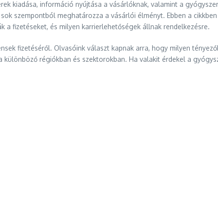
zerek kiadása, információ nyújtása a vásárlóknak, valamint a gyógys
ok szempontból meghatározza a vásárlói élményt. Ebben a cikkben r
 a fizetéseket, és milyen karrierlehetőségek állnak rendelkezésre.
tensek fizetéséről. Olvasóink választ kapnak arra, hogy milyen tényez
 a különböző régiókban és szektorokban. Ha valakit érdekel a gyógysz