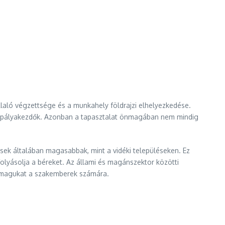
laló végzettsége és a munkahely földrajzi elhelyezkedése.
t a pályakezdők. Azonban a tapasztalat önmagában nem mindig
sek általában magasabbak, mint a vidéki településeken. Ez
olyásolja a béreket. Az állami és magánszektor közötti
k magukat a szakemberek számára.