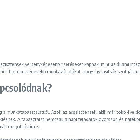
szisztensek versenyképesebb fizetéseket kapnak, mint az állami int
 a legtehetségesebb munkavállalókat, hogy így javítsák szolgáltat
apcsolódnak?
gg a munkatapasztalattól. Azok az asszisztensek, akik már több éve 
ődésnek. A tapasztalat nemcsak a napi feladatok gyorsabb és hatéko
émák megoldására is.