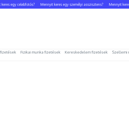
es egy celebfotós?
Mennyit keres egy személyi asszisztens?
Mennyit keres e
 fizetések
Fizikai munka fizetések
Kereskedelem fizetések
Szellemi 