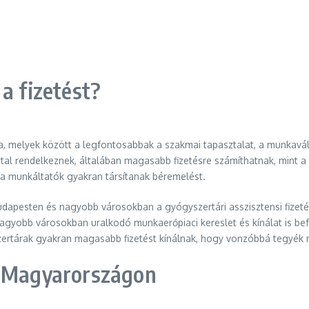
a fizetést?
a, melyek között a legfontosabbak a szakmai tapasztalat, a munkavál
attal rendelkeznek, általában magasabb fizetésre számíthatnak, min
 a munkáltatók gyakran társítanak béremelést.
Budapesten és nagyobb városokban a gyógyszertári asszisztensi fizeté
agyobb városokban uralkodó munkaerőpiaci kereslet és kínálat is bef
szertárak gyakran magasabb fizetést kínálnak, hogy vonzóbbá tegyé
r Magyarországon