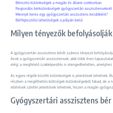
Bérezési különbségek a magán és állami szektorban
Regionális bérkülönbségek gyógyszertári asszisztenseknél
Mennyit keres egy gyógyszertári asszisztens kezdőként?
Bérfejlesztési lehetőségek a pályán belül
Milyen tényezők befolyásolják 
A gyógyszertári asszisztens bérét számos tényező befolyásolj
Azok a gyógyszertári asszisztensek, akik több éves tapasztal
elég: a megfelelő szakképesítés is elengedhetetlen, amelyhez
Az egyes régiók közötti különbségek is jelentősek lehetnek. 
részben a megélhetési költségek különbségeiből fakad, de a n
eltérések szintén jelentősek lehetnek, hiszen a magán gyógy
Gyógyszertári asszisztens bé