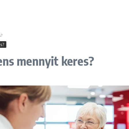
s?
es?
ens mennyit keres?