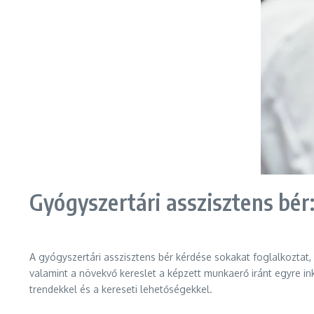
Gyógyszertári asszisztens bér:
A gyógyszertári asszisztens bér kérdése sokakat foglalkozta
valamint a növekvő kereslet a képzett munkaerő iránt egyre ink
trendekkel és a kereseti lehetőségekkel.