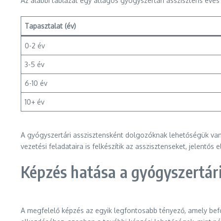
Az alábbi táblázat egy átlagos gyógyszertári asszisztens éves
Tapasztalat (év)
0-2 év
3-5 év
6-10 év
10+ év
A gyógyszertári asszisztensként dolgozóknak lehetőségük van 
vezetési feladataira is felkészítik az asszisztenseket, jelentős 
Képzés hatása a gyógyszertári
A megfelelő képzés az egyik legfontosabb tényező, amely befo