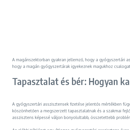
A magánszektorban gyakran jellemző, hogy a gyógyszertári as
hogy a magán gyógyszertárak igyekeznek magukhoz csalogatni
Tapasztalat és bér: Hogyan k
A gyógyszertári asszisztensek fizetése jelentős mértékben fü
köszönhetően a megszerzett tapasztalatnak és a szakmai fejl
asszisztens képessé váljon bonyolultabb, összetettebb probl