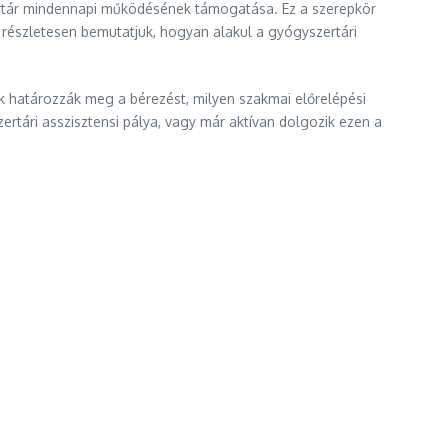
zertár mindennapi működésének támogatása. Ez a szerepkör
észletesen bemutatjuk, hogyan alakul a gyógyszertári
ők határozzák meg a bérezést, milyen szakmai előrelépési
ertári asszisztensi pálya, vagy már aktívan dolgozik ezen a