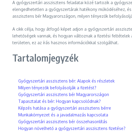
A gyógyszertári asszisztens feladatai közé tartozik a gyógys
elengedhetetlen a gyógyszertárak hatékony működéséhez, és s
asszisztens bér Magyarországon, milyen tényezők befolyásolják
A cikk célja, hogy átfogó képet adjon a gyógyszertári asszisz
lehetőségek vannak, és hogyan változnak a fizetési feltételek
területen, ez az írás hasznos információkkal szolgálhat.
Tartalomjegyzék
Gyógyszertári asszisztens bér: Alapok és részletek
Milyen tényezők befolyásolják a fizetést?
Gyógyszertári asszisztens bér Magyarországon
Tapasztalat és bér: Hogyan kapcsolódnak?
Képzés hatása a gyógyszertári asszisztens bérre
Munkakörnyezet és a javadalmazás kapcsolata
Gyógyszertári asszisztens bér összehasonlítás
Hogyan növelhető a gyógyszertári asszisztens fizetése?