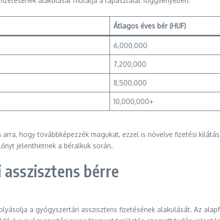
 fizetésének alakulását mutatja a tapasztalat függvényében:
Átlagos éves bér (HUF)
6,000,000
7,200,000
8,500,000
10,000,000+
arra, hogy továbbképezzék magukat, ezzel is növelve fizetési kilátá
előnyt jelenthetnek a béralkuk során.
 asszisztens bérre
lyásolja a gyógyszertári asszisztens fizetésének alakulását. Az al