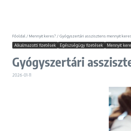
Főoldal
/
Mennyit keres?
/
Gyógyszertári asszisztens mennyit kere
Alkalmazotti fizetések
Egészségügy fizetések
Mennyit ker
Gyógyszertári assziszt
2026-01-11