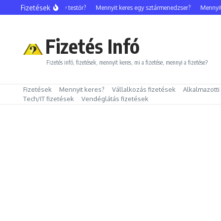
Ugrás a tartalomhoz
Fizetések
Mennyit keres egy testőr?
Mennyit keres egy sztármenedzser?
Mennyit ker
Fizetés Infó
Fizetés infó, fizetések, mennyit keres, mi a fizetése, mennyi a fizetése?
Fizetések
Mennyit keres?
Vállalkozás fizetések
Alkalmazotti
Tech/IT fizetések
Vendéglátás fizetések