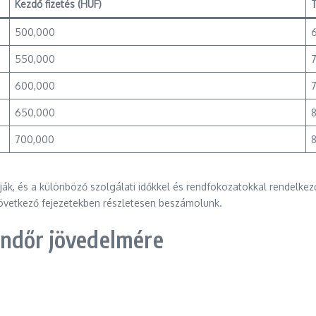
Kezdő fizetés (HUF)
T
500,000
550,000
600,000
650,000
700,000
ják, és a különböző szolgálati időkkel és rendfokozatokkal rendelkez
 következő fejezetekben részletesen beszámolunk.
ndőr jövedelmére