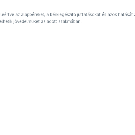
.
eleértve az alapbéreket, a bérkiegészítő juttatásokat és azok hatását
velhetik jövedelmüket az adott szakmában.