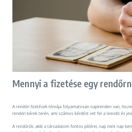
Mennyi a fizetése egy rendőr
A rendőri fizetések témája folyamatosan napirenden van, hisze
rendőri bérek terén, ami számos kérdést vet fel a leendő és je
A rendőrök, akik a társadalom fontos pillérei, nap mint nap k