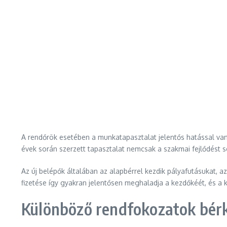
A rendőrök esetében a munkatapasztalat jelentős hatással van
évek során szerzett tapasztalat nemcsak a szakmai fejlődést se
Az új belépők általában az alapbérrel kezdik pályafutásukat, 
fizetése így gyakran jelentősen meghaladja a kezdőkéét, és a
Különböző rendfokozatok bér