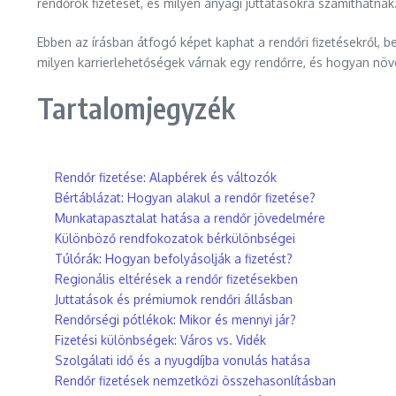
rendőrök fizetését, és milyen anyagi juttatásokra számíthatnak
Ebben az írásban átfogó képet kaphat a rendőri fizetésekről, b
milyen karrierlehetőségek várnak egy rendőrre, és hogyan nö
Tartalomjegyzék
Rendőr fizetése: Alapbérek és változók
Bértáblázat: Hogyan alakul a rendőr fizetése?
Munkatapasztalat hatása a rendőr jövedelmére
Különböző rendfokozatok bérkülönbségei
Túlórák: Hogyan befolyásolják a fizetést?
Regionális eltérések a rendőr fizetésekben
Juttatások és prémiumok rendőri állásban
Rendőrségi pótlékok: Mikor és mennyi jár?
Fizetési különbségek: Város vs. Vidék
Szolgálati idő és a nyugdíjba vonulás hatása
Rendőr fizetések nemzetközi összehasonlításban