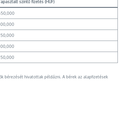
apasztalt szintű fizetés (HUF)
650,000
700,000
750,000
800,000
850,000
ők bérezését hivatottak példázni. A bérek az alapfizetések