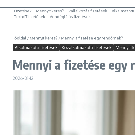
Fizetések
Mennyit keres?
Vállalkozás fizetések
Alkalmazotti
Tech/IT fizetések
Vendéglátás fizetések
Főoldal
/
Mennyit keres?
/
Mennyi a fizetése egy rendőrnek?
Alkalmazotti fizetések
Közalkalmazotti fizetések
Mennyit k
Mennyi a fizetése egy
2026-01-12