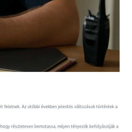
t felelnek. Az utóbbi években jelentős változások történtek a
, hogy részletesen bemutassa, milyen tényezők befolyásolják a