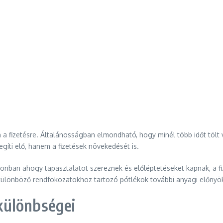
 a fizetésre. Általánosságban elmondható, hogy minél több időt tölt 
gíti elő, hanem a fizetések növekedését is.
azonban ahogy tapasztalatot szereznek és előléptetéseket kapnak, a f
 különböző rendfokozatokhoz tartozó pótlékok további anyagi előnyök
különbségei