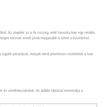
dést. Az alapbér az a fix összeg, amit havonta kap egy rendőr,
yleges kereset ennél jóval magasabb is lehet a különböző
 egyéb juttatások, melyek mind jelentősen növelhetik a havi
et és rendfokozatokat. Az alábbi táblázat bemutatja a