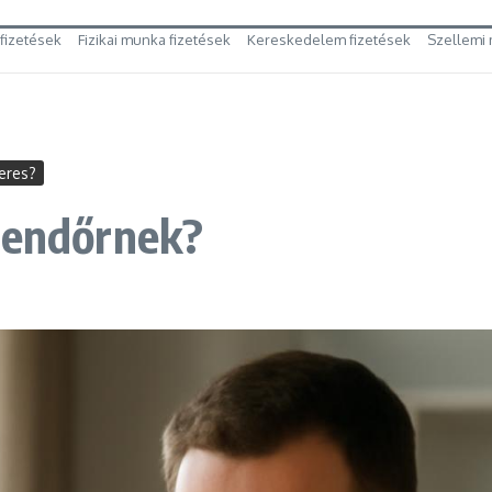
 fizetések
Fizikai munka fizetések
Kereskedelem fizetések
Szellemi 
eres?
 rendőrnek?