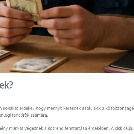
nek?
n sokakat érdekel, hogy mennyit keresnek azok, akik a közbiztonságér
lenlegi rendőrök számára.
emény munkát végeznek a közrend fenntartása érdekében. A cikk célja