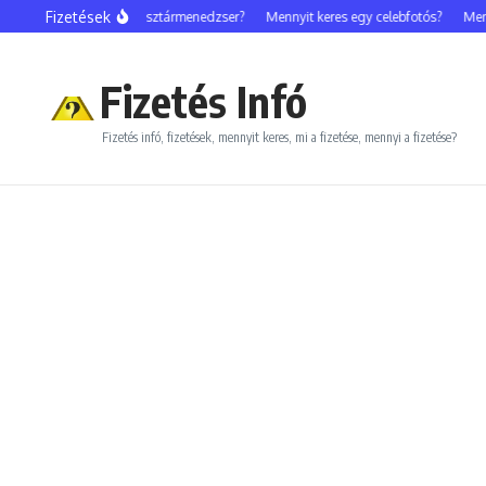
Ugrás a tartalomhoz
Fizetések
Mennyit keres egy sztármenedzser?
Mennyit keres egy celebfotós?
Mennyit 
Fizetés Infó
Fizetés infó, fizetések, mennyit keres, mi a fizetése, mennyi a fizetése?