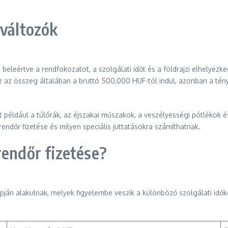
 változók
beleértve a rendfokozatot, a szolgálati időt és a földrajzi elhelyezke
Ez az összeg általában a bruttó 500,000 HUF-tól indul, azonban a tén
például a túlórák, az éjszakai műszakok, a veszélyességi pótlékok és
endőr fizetése és milyen speciális juttatásokra számíthatnak.
rendőr fizetése?
pján alakulnak, melyek figyelembe veszik a különböző szolgálati idők