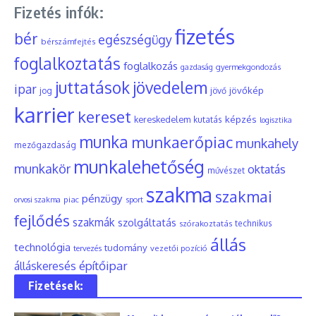
Fizetés infók:
fizetés
bér
egészségügy
bérszámfejtés
foglalkoztatás
foglalkozás
gyermekgondozás
gazdaság
juttatások
jövedelem
ipar
jövőkép
jog
jövő
karrier
kereset
képzés
kereskedelem
kutatás
logisztika
munka
munkaerőpiac
munkahely
mezőgazdaság
munkalehetőség
munkakör
oktatás
művészet
szakma
szakmai
pénzügy
piac
orvosi szakma
sport
fejlődés
szakmák
szolgáltatás
szórakoztatás
technikus
állás
technológia
tudomány
tervezés
vezetői pozíció
építőipar
álláskeresés
Fizetések: