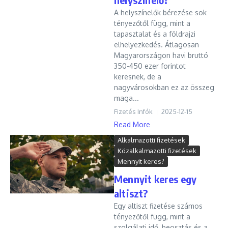
A helyszínelők bérezése sok
tényezőtől függ, mint a
tapasztalat és a földrajzi
elhelyezkedés. Átlagosan
Magyarországon havi bruttó
350-450 ezer forintot
keresnek, de a
nagyvárosokban ez az összeg
maga...
Fizetés Infók
2025-12-15
Read More
Alkalmazotti fizetések
Közalkalmazotti fizetések
Mennyit keres?
Mennyit keres egy
altiszt?
Egy altiszt fizetése számos
tényezőtől függ, mint a
szolgálati idő, beosztás és a