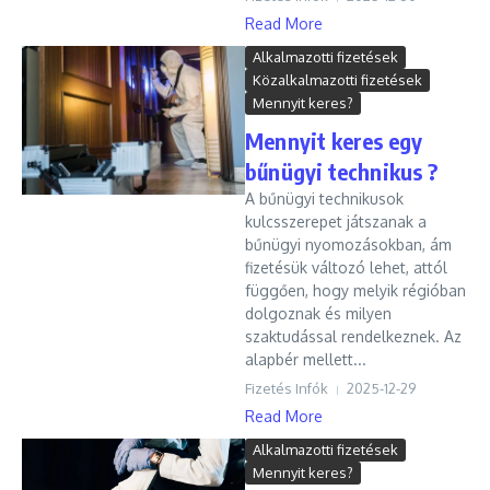
Read More
Alkalmazotti fizetések
Közalkalmazotti fizetések
Mennyit keres?
Mennyit keres egy
bűnügyi technikus ?
A bűnügyi technikusok
kulcsszerepet játszanak a
bűnügyi nyomozásokban, ám
fizetésük változó lehet, attól
függően, hogy melyik régióban
dolgoznak és milyen
szaktudással rendelkeznek. Az
alapbér mellett...
Fizetés Infók
2025-12-29
Read More
Alkalmazotti fizetések
Mennyit keres?