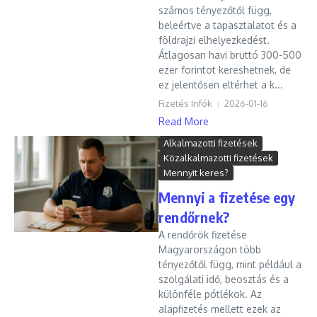
számos tényezőtől függ,
beleértve a tapasztalatot és a
földrajzi elhelyezkedést.
Átlagosan havi bruttó 300-500
ezer forintot kereshetnek, de
ez jelentősen eltérhet a k...
Fizetés Infók
2026-01-16
Read More
Alkalmazotti fizetések
Közalkalmazotti fizetések
Mennyit keres?
Mennyi a fizetése egy
rendőrnek?
A rendőrök fizetése
Magyarországon több
tényezőtől függ, mint például a
szolgálati idő, beosztás és a
különféle pótlékok. Az
alapfizetés mellett ezek az