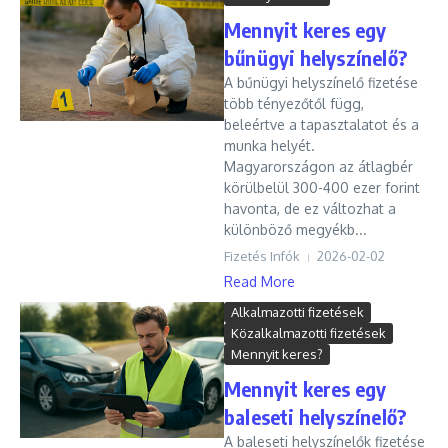
Mennyit keres egy
bűnügyi helyszínelő?
A bűnügyi helyszínelő fizetése
több tényezőtől függ,
beleértve a tapasztalatot és a
munka helyét.
Magyarországon az átlagbér
körülbelül 300-400 ezer forint
havonta, de ez változhat a
különböző megyékb...
Fizetés Infók
2026-02-02
Read More
Alkalmazotti fizetések
Közalkalmazotti fizetések
Mennyit keres?
Mennyit keres egy
baleseti helyszínelő?
A baleseti helyszínelők fizetése