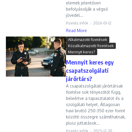
elemek jelentősen
befolyásolják a végső
jövedel...
Fizetés Infók
2026-01-12
Read More
Alkalmazotti fizetések
Közalkalmazotti fizetések
Mennyit keres?
Mennyit keres egy
csapatszolgálati
járőrtárs?
A csapatszolgálati járőrtársak
fizetése sok tényezőtől függ,
beleértve a tapasztalatot és a
szolgálati helyet. Átlagosan
havi bruttó 250-350 ezer forint
közötti összegre számíthatnak,
plusz juttatások...
Fizetés Infók
2025-12-30