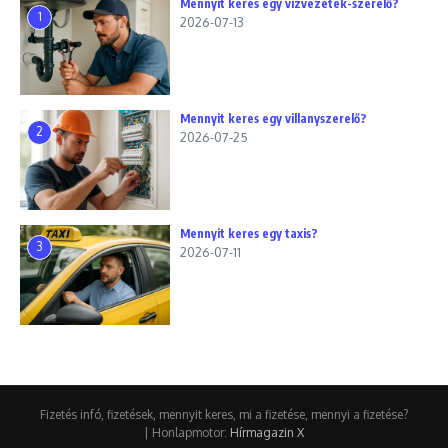
Mennyit keres egy vízvezeték-szerelő?
1
2026-07-13
Mennyit keres egy villanyszerelő?
2
2026-07-25
Mennyit keres egy taxis?
3
2026-07-11
Fizetés infó, fizetések, mennyit keres, mi a fizetése, mennyi a fizetése?
| Honlapmotor:
Hírmagazin X