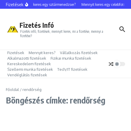
Ugrás a tartalomhoz
Fizetések
Mennyit keres egy sztármenedzser?
Mennyit keres egy celebfotós?
Fizetés Infó
Fizetés infó, fizetések, mennyit keres, mi a fizetése, mennyi a
fizetése?
Fizetések
Mennyit keres?
Vállalkozás fizetések
Alkalmazotti fizetések
Fizikai munka fizetések
Kereskedelem fizetések
Szellemi munka fizetések
Tech/IT fizetések
Vendéglátás fizetések
Főoldal
/
rendőrség
Böngészés címke: rendőrség