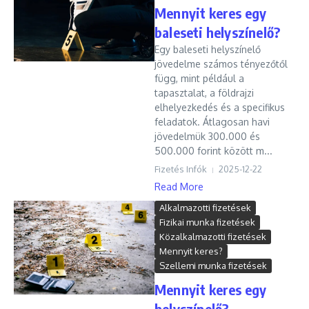
Mennyit keres egy
baleseti helyszínelő?
Egy baleseti helyszínelő
jövedelme számos tényezőtől
függ, mint például a
tapasztalat, a földrajzi
elhelyezkedés és a specifikus
feladatok. Átlagosan havi
jövedelmük 300.000 és
500.000 forint között m...
Fizetés Infók
2025-12-22
Read More
Alkalmazotti fizetések
Fizikai munka fizetések
Közalkalmazotti fizetések
Mennyit keres?
Szellemi munka fizetések
Mennyit keres egy
helyszínelő?