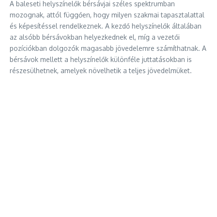
A baleseti helyszínelők bérsávjai széles spektrumban
mozognak, attól függően, hogy milyen szakmai tapasztalattal
és képesítéssel rendelkeznek. A kezdő helyszínelők általában
az alsóbb bérsávokban helyezkednek el, míg a vezetői
pozíciókban dolgozók magasabb jövedelemre számíthatnak. A
bérsávok mellett a helyszínelők különféle juttatásokban is
részesülhetnek, amelyek növelhetik a teljes jövedelmüket.