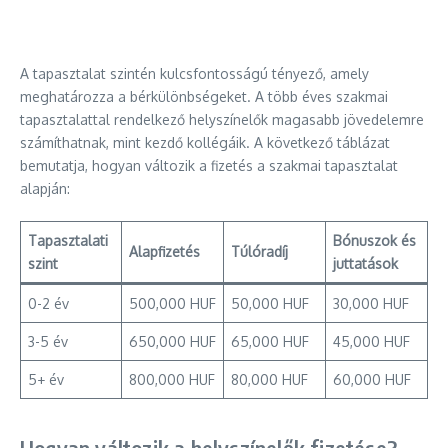
A tapasztalat szintén kulcsfontosságú tényező, amely
meghatározza a bérkülönbségeket. A több éves szakmai
tapasztalattal rendelkező helyszínelők magasabb jövedelemre
számíthatnak, mint kezdő kollégáik. A következő táblázat
bemutatja, hogyan változik a fizetés a szakmai tapasztalat
alapján:
Tapasztalati
Bónuszok és
Alapfizetés
Túlóradíj
szint
juttatások
0-2 év
500,000 HUF
50,000 HUF
30,000 HUF
3-5 év
650,000 HUF
65,000 HUF
45,000 HUF
5+ év
800,000 HUF
80,000 HUF
60,000 HUF