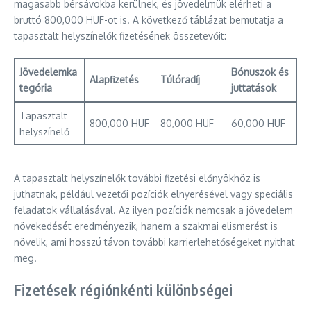
magasabb bérsávokba kerülnek, és jövedelmük elérheti a
bruttó 800,000 HUF-ot is. A következő táblázat bemutatja a
tapasztalt helyszínelők fizetésének összetevőit:
Jövedelemka
Bónuszok és
Alapfizetés
Túlóradíj
tegória
juttatások
Tapasztalt
800,000 HUF
80,000 HUF
60,000 HUF
helyszínelő
A tapasztalt helyszínelők további fizetési előnyökhöz is
juthatnak, például vezetői pozíciók elnyerésével vagy speciális
feladatok vállalásával. Az ilyen pozíciók nemcsak a jövedelem
növekedését eredményezik, hanem a szakmai elismerést is
növelik, ami hosszú távon további karrierlehetőségeket nyithat
meg.
Fizetések régiónkénti különbségei