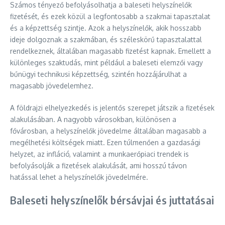
Számos tényező befolyásolhatja a baleseti helyszínelők
fizetését, és ezek közül a legfontosabb a szakmai tapasztalat
és a képzettség szintje. Azok a helyszínelők, akik hosszabb
ideje dolgoznak a szakmában, és széleskörű tapasztalattal
rendelkeznek, általában magasabb fizetést kapnak. Emellett a
különleges szaktudás, mint például a baleseti elemzői vagy
bűnügyi technikusi képzettség, szintén hozzájárulhat a
magasabb jövedelemhez.
A földrajzi elhelyezkedés is jelentős szerepet játszik a fizetések
alakulásában. A nagyobb városokban, különösen a
fővárosban, a helyszínelők jövedelme általában magasabb a
megélhetési költségek miatt. Ezen túlmenően a gazdasági
helyzet, az infláció, valamint a munkaerőpiaci trendek is
befolyásolják a fizetések alakulását, ami hosszú távon
hatással lehet a helyszínelők jövedelmére.
Baleseti helyszínelők bérsávjai és juttatásai