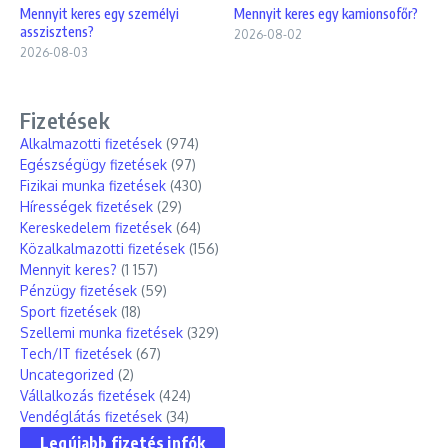
Mennyit keres egy személyi
Mennyit keres egy kamionsofőr?
asszisztens?
2026-08-02
2026-08-03
Fizetések
Alkalmazotti fizetések
(974)
Egészségügy fizetések
(97)
Fizikai munka fizetések
(430)
Hírességek fizetések
(29)
Kereskedelem fizetések
(64)
Közalkalmazotti fizetések
(156)
Mennyit keres?
(1 157)
Pénzügy fizetések
(59)
Sport fizetések
(18)
Szellemi munka fizetések
(329)
Tech/IT fizetések
(67)
Uncategorized
(2)
Vállalkozás fizetések
(424)
Vendéglátás fizetések
(34)
Legújabb fizetés infók