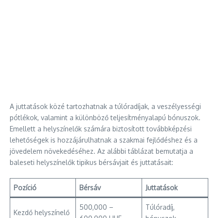
A juttatások közé tartozhatnak a túlóradíjak, a veszélyességi
pótlékok, valamint a különböző teljesítményalapú bónuszok.
Emellett a helyszínelők számára biztosított továbbképzési
lehetőségek is hozzájárulhatnak a szakmai fejlődéshez és a
jövedelem növekedéséhez. Az alábbi táblázat bemutatja a
baleseti helyszínelők tipikus bérsávjait és juttatásait:
Pozíció
Bérsáv
Juttatások
500,000 –
Túlóradíj,
Kezdő helyszínelő