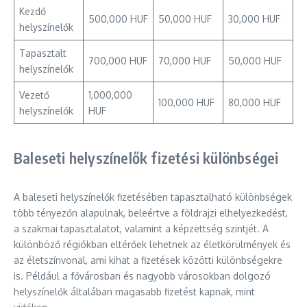
Kezdő
500,000 HUF
50,000 HUF
30,000 HUF
helyszínelők
Tapasztalt
700,000 HUF
70,000 HUF
50,000 HUF
helyszínelők
Vezető
1,000,000
100,000 HUF
80,000 HUF
helyszínelők
HUF
Baleseti helyszínelők fizetési különbségei
A baleseti helyszínelők fizetésében tapasztalható különbségek
több tényezőn alapulnak, beleértve a földrajzi elhelyezkedést,
a szakmai tapasztalatot, valamint a képzettség szintjét. A
különböző régiókban eltérőek lehetnek az életkörülmények és
az életszínvonal, ami kihat a fizetések közötti különbségekre
is. Például a fővárosban és nagyobb városokban dolgozó
helyszínelők általában magasabb fizetést kapnak, mint