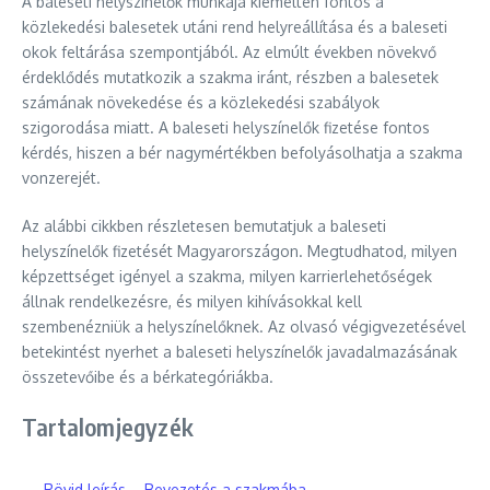
A baleseti helyszínelők munkája kiemelten fontos a
közlekedési balesetek utáni rend helyreállítása és a baleseti
okok feltárása szempontjából. Az elmúlt években növekvő
érdeklődés mutatkozik a szakma iránt, részben a balesetek
számának növekedése és a közlekedési szabályok
szigorodása miatt. A baleseti helyszínelők fizetése fontos
kérdés, hiszen a bér nagymértékben befolyásolhatja a szakma
vonzerejét.
Az alábbi cikkben részletesen bemutatjuk a baleseti
helyszínelők fizetését Magyarországon. Megtudhatod, milyen
képzettséget igényel a szakma, milyen karrierlehetőségek
állnak rendelkezésre, és milyen kihívásokkal kell
szembenézniük a helyszínelőknek. Az olvasó végigvezetésével
betekintést nyerhet a baleseti helyszínelők javadalmazásának
összetevőibe és a bérkategóriákba.
Tartalomjegyzék
Rövid leírás – Bevezetés a szakmába