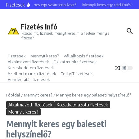
Ugrás a tartalomhoz
Fizetések
Mennyit keres egy sztármenedzser?
Mennyit keres egy celebfotós?
M
Fizetés Infó
Fizetés infó, fizetések, mennyit keres, mi a fizetése, mennyi a
fizetése?
Fizetések
Mennyit keres?
Vállalkozás fizetések
Alkalmazotti fizetések
Fizikai munka fizetések
Kereskedelem fizetések
Szellemi munka fizetések
Tech/IT fizetések
Vendéglátás fizetések
Főoldal
/
Mennyit keres?
/
Mennyit keres egy baleseti helyszínelő?
Alkalmazotti fizetések
Közalkalmazotti fizetések
Mennyit keres?
Mennyit keres egy baleseti
helyszínelő?