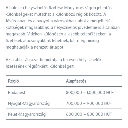
A baleseti helyszínelők fizetése Magyarországon jelentős
különbségeket mutathat a különböző régiók között. A
fővárosban és a nagyobb városokban, ahol a megélhetési
költségek magasabbak, a helyszínelők jövedelme is általában
magasabb. Vidéken, különösen a kisebb településeken, a
fizetések alacsonyabbak lehetnek, bár még mindig
meghaladják a nemzeti átlagot.
Az alábbi táblázat bemutatja a baleseti helyszínelők
fizetésének régiónkénti különbségeit:
Régió
Alapfizetés
Budapest
800,000 – 1,000,000 HUF
Nyugat-Magyarország
700,000 – 900,000 HUF
Kelet-Magyarország
600,000 – 800,000 HUF