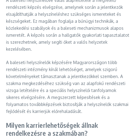
A baleseti helyszínelővé válás alapfeltétele a megfelelő
rendészeti képzés elvégzése, amelynek során a jelentkezők
elsajátíthatják a helyszíneléshez szükséges ismereteket és
készségeket. Ez magában foglalja a bűnügyi technikák, a
közlekedési szabályok és a baleseti mechanizmusok alapos
ismeretét. A képzés során a hallgatók gyakorlati tapasztalatot
is szerezhetnek, amely segíti őket a valós helyzetek
kezelésében.
A baleseti helyszínelők képzésére Magyarországon több
rendészeti intézmény kínál lehetőséget, amelyek szigorú
követelményeket támasztanak a jelentkezőkkel szemben. A
szakma megkezdéséhez szükség van az alapfokú rendészeti
vizsga letételére és a speciális helyszínelői tanfolyamok
sikeres elvégzésére. A megszerzett képesítések és a
folyamatos továbbképzések biztosítják a helyszínelők szakmai
fejlődését és karrierjük előrehaladását.
Milyen karrierlehetőségek állnak
rendelkezésre a szakmában?