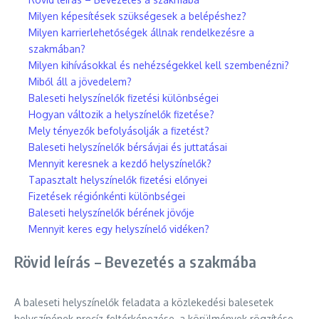
Milyen képesítések szükségesek a belépéshez?
Milyen karrierlehetőségek állnak rendelkezésre a
szakmában?
Milyen kihívásokkal és nehézségekkel kell szembenézni?
Miből áll a jövedelem?
Baleseti helyszínelők fizetési különbségei
Hogyan változik a helyszínelők fizetése?
Mely tényezők befolyásolják a fizetést?
Baleseti helyszínelők bérsávjai és juttatásai
Mennyit keresnek a kezdő helyszínelők?
Tapasztalt helyszínelők fizetési előnyei
Fizetések régiónkénti különbségei
Baleseti helyszínelők bérének jövője
Mennyit keres egy helyszínelő vidéken?
Rövid leírás – Bevezetés a szakmába
A baleseti helyszínelők feladata a közlekedési balesetek
helyszínének precíz feltérképezése, a körülmények rögzítése