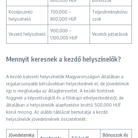
600,000 HUF
bónuszok
Középszintű
700,000 –
Teljesítménybónu
helyszínelő
800,000 HUF
szok
900,000 –
Vezető helyszínelő
Vezetői juttatások
1,100,000 HUF
Mennyit keresnek a kezdő helyszínelők?
A kezdő baleseti helyszínelők Magyarországon általában a
legalacsonyabb bérsávokban helyezkednek el, de jövedelmük
így is meghaladja az átlagkeresetet. A kezdő fizetések
függnek a képzettségtől és a földrajzi elhelyezkedéstől, de
általában a helyszínelők alapfizetése bruttó 500,000 HUF
körül mozog. Az alábbi táblázat bemutatja a kezdő
helyszínelők jövedelmének összetételét:
Jövedelemka
Bónuszok és