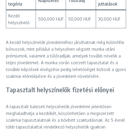
Alapfizetés
Túlóradíj
tegória
juttatások
Kezdő
500,000 HUF
50,000 HUF
30,000 HUF
helyszínelő
A kezdő helyszínelők jövedelméhez járulhatnak még különféle
bónuszok, mint például a helyszínen végzett munka utáni
prémiumok, valamint a túlóradíjak, amelyek tovább növelik a
teljes jövedelmet. A munka során szerzett tapasztalat és a
további képzések elvégzése pedig lehetőséget biztosít a gyors
szakmai előrelépésre és a jövedelem növelésére.
Tapasztalt helyszínelők fizetési előnyei
A tapasztalt baleseti helyszínelők jövedelme jelentősen
meghaladhatja a kezdőkét, köszönhetően a megszerzett
szakmai tapasztalatnak és a bővített szaktudásnak. Az 5 évnél
több tapasztalattal rendelkező helyszínelők gyakran