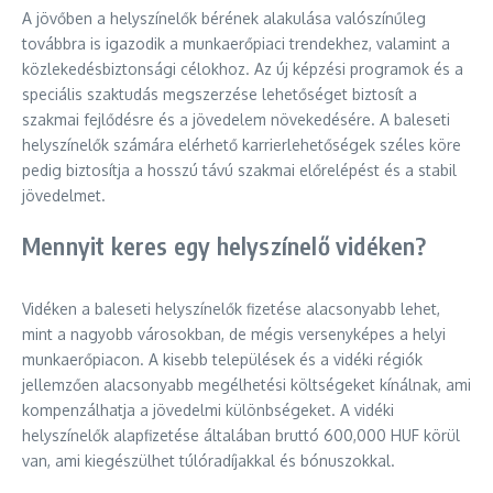
A jövőben a helyszínelők bérének alakulása valószínűleg
továbbra is igazodik a munkaerőpiaci trendekhez, valamint a
közlekedésbiztonsági célokhoz. Az új képzési programok és a
speciális szaktudás megszerzése lehetőséget biztosít a
szakmai fejlődésre és a jövedelem növekedésére. A baleseti
helyszínelők számára elérhető karrierlehetőségek széles köre
pedig biztosítja a hosszú távú szakmai előrelépést és a stabil
jövedelmet.
Mennyit keres egy helyszínelő vidéken?
Vidéken a baleseti helyszínelők fizetése alacsonyabb lehet,
mint a nagyobb városokban, de mégis versenyképes a helyi
munkaerőpiacon. A kisebb települések és a vidéki régiók
jellemzően alacsonyabb megélhetési költségeket kínálnak, ami
kompenzálhatja a jövedelmi különbségeket. A vidéki
helyszínelők alapfizetése általában bruttó 600,000 HUF körül
van, ami kiegészülhet túlóradíjakkal és bónuszokkal.