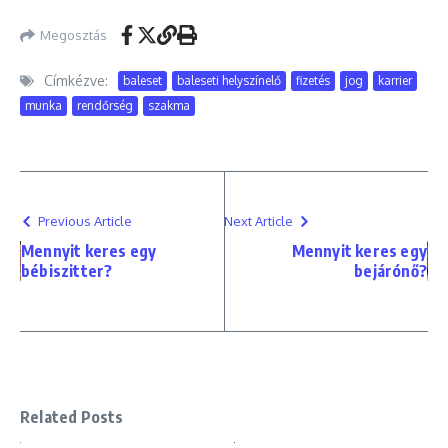
Megosztás
Címkézve:
baleset
baleseti helyszínelő
fizetés
jog
karrier
munka
rendőrség
szakma
Previous Article
Next Article
Mennyit keres egy
Mennyit keres egy
bébiszitter?
bejárónő?
Related Posts