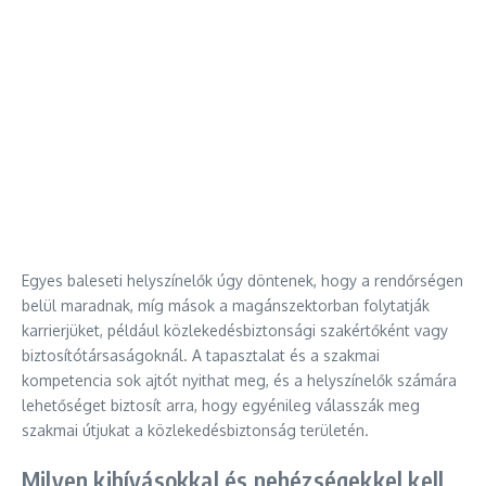
Egyes baleseti helyszínelők úgy döntenek, hogy a rendőrségen
belül maradnak, míg mások a magánszektorban folytatják
karrierjüket, például közlekedésbiztonsági szakértőként vagy
biztosítótársaságoknál. A tapasztalat és a szakmai
kompetencia sok ajtót nyithat meg, és a helyszínelők számára
lehetőséget biztosít arra, hogy egyénileg válasszák meg
szakmai útjukat a közlekedésbiztonság területén.
Milyen kihívásokkal és nehézségekkel kell