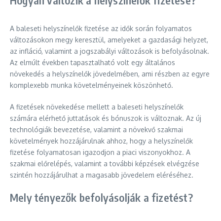
Hogyan változik a helyszínelők fizetése?
A baleseti helyszínelők fizetése az idők során folyamatos
változásokon megy keresztül, amelyeket a gazdasági helyzet,
az infláció, valamint a jogszabályi változások is befolyásolnak.
Az elmúlt években tapasztalható volt egy általános
növekedés a helyszínelők jövedelmében, ami részben az egyre
komplexebb munka követelményeinek köszönhető.
A fizetések növekedése mellett a baleseti helyszínelők
számára elérhető juttatások és bónuszok is változnak. Az új
technológiák bevezetése, valamint a növekvő szakmai
követelmények hozzájárulnak ahhoz, hogy a helyszínelők
fizetése folyamatosan igazodjon a piaci viszonyokhoz. A
szakmai előrelépés, valamint a további képzések elvégzése
szintén hozzájárulhat a magasabb jövedelem eléréséhez.
Mely tényezők befolyásolják a fizetést?