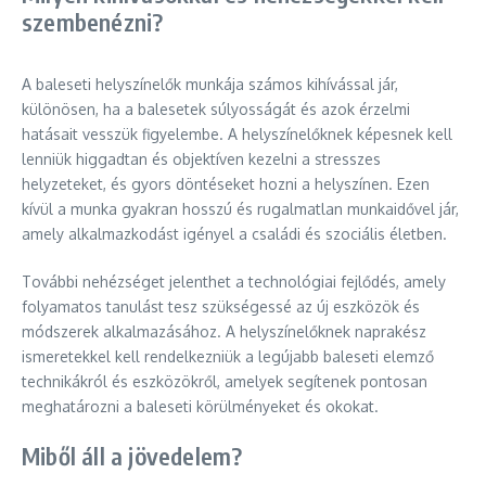
szembenézni?
A baleseti helyszínelők munkája számos kihívással jár,
különösen, ha a balesetek súlyosságát és azok érzelmi
hatásait vesszük figyelembe. A helyszínelőknek képesnek kell
lenniük higgadtan és objektíven kezelni a stresszes
helyzeteket, és gyors döntéseket hozni a helyszínen. Ezen
kívül a munka gyakran hosszú és rugalmatlan munkaidővel jár,
amely alkalmazkodást igényel a családi és szociális életben.
További nehézséget jelenthet a technológiai fejlődés, amely
folyamatos tanulást tesz szükségessé az új eszközök és
módszerek alkalmazásához. A helyszínelőknek naprakész
ismeretekkel kell rendelkezniük a legújabb baleseti elemző
technikákról és eszközökről, amelyek segítenek pontosan
meghatározni a baleseti körülményeket és okokat.
Miből áll a jövedelem?