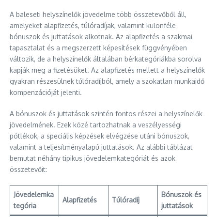
A baleseti helyszínelők jövedelme több összetevőből áll,
amelyeket alapfizetés, túlóradíjak, valamint különféle
bónuszok és juttatások alkotnak. Az alapfizetés a szakmai
tapasztalat és a megszerzett képesítések függvényében
változik, de a helyszínelők általában bérkategóriákba sorolva
kapják meg a fizetésüket. Az alapfizetés mellett a helyszínelők
gyakran részesülnek túlóradíjból, amely a szokatlan munkaidő
kompenzációját jelenti.
A bónuszok és juttatások szintén fontos részei a helyszínelők
jövedelmének. Ezek közé tartozhatnak a veszélyességi
pótlékok, a speciális képzések elvégzése utáni bónuszok,
valamint a teljesítményalapú juttatások. Az alábbi táblázat
bemutat néhány tipikus jövedelemkategóriát és azok
összetevőit:
Jövedelemka
Bónuszok és
Alapfizetés
Túlóradíj
tegória
juttatások