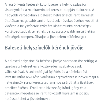
A régiónkénti fizetések különbségei a helyi gazdasági
viszonyok és a munkaerőpiaci kereslet alapján alakulnak. A
nagyobb városokban a baleseti helyszínelők iránti kereslet
általában magasabb, ami a fizetések növekedéséhez vezethet.
Vidéken a helyszínelők számára kínált munkalehetőségek
korlátozottabbak lehetnek, de az alacsonyabb megélhetési
költségek kompenzálhatják a jövedelem különbségeit.
Baleseti helyszínelők bérének jövője
A baleseti helyszínelők bérének jövője szorosan összefügg a
gazdasági helyzet és a közlekedési szabályozások
változásával. A technológiai fejlődés és a közlekedési
infrastruktúra bővülése valószínűleg továbbra is növeli majd a
helyszínelők iránti keresletet, ami hozzájárulhat a fizetések
emelkedéséhez. Emellett a biztonság iránti igény és a
balesetek megelőzése iránti fokozott figyelem is pozitív
hatással lehet a jövedelmekre.