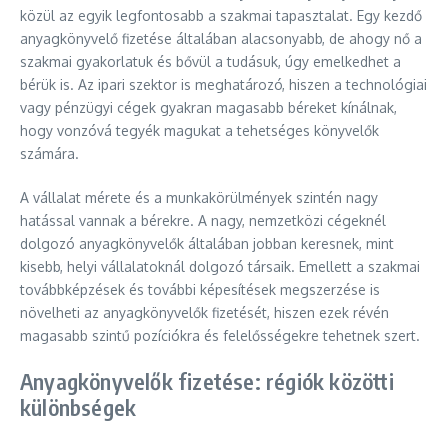
közül az egyik legfontosabb a szakmai tapasztalat. Egy kezdő
anyagkönyvelő fizetése általában alacsonyabb, de ahogy nő a
szakmai gyakorlatuk és bővül a tudásuk, úgy emelkedhet a
bérük is. Az ipari szektor is meghatározó, hiszen a technológiai
vagy pénzügyi cégek gyakran magasabb béreket kínálnak,
hogy vonzóvá tegyék magukat a tehetséges könyvelők
számára.
A vállalat mérete és a munkakörülmények szintén nagy
hatással vannak a bérekre. A nagy, nemzetközi cégeknél
dolgozó anyagkönyvelők általában jobban keresnek, mint
kisebb, helyi vállalatoknál dolgozó társaik. Emellett a szakmai
továbbképzések és további képesítések megszerzése is
növelheti az anyagkönyvelők fizetését, hiszen ezek révén
magasabb szintű pozíciókra és felelősségekre tehetnek szert.
Anyagkönyvelők fizetése: régiók közötti
különbségek