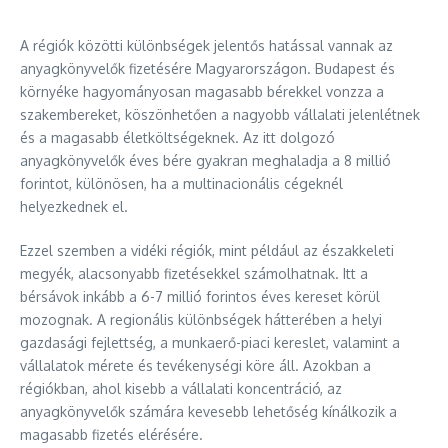
A régiók közötti különbségek jelentős hatással vannak az
anyagkönyvelők fizetésére Magyarországon. Budapest és
környéke hagyományosan magasabb bérekkel vonzza a
szakembereket, köszönhetően a nagyobb vállalati jelenlétnek
és a magasabb életköltségeknek. Az itt dolgozó
anyagkönyvelők éves bére gyakran meghaladja a 8 millió
forintot, különösen, ha a multinacionális cégeknél
helyezkednek el.
Ezzel szemben a vidéki régiók, mint például az északkeleti
megyék, alacsonyabb fizetésekkel számolhatnak. Itt a
bérsávok inkább a 6-7 millió forintos éves kereset körül
mozognak. A regionális különbségek hátterében a helyi
gazdasági fejlettség, a munkaerő-piaci kereslet, valamint a
vállalatok mérete és tevékenységi köre áll. Azokban a
régiókban, ahol kisebb a vállalati koncentráció, az
anyagkönyvelők számára kevesebb lehetőség kínálkozik a
magasabb fizetés elérésére.