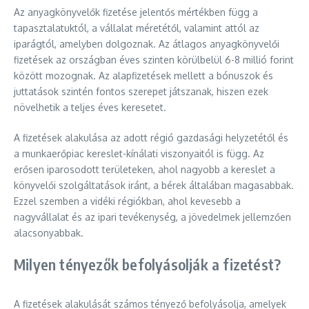
Az anyagkönyvelők fizetése jelentős mértékben függ a
tapasztalatuktól, a vállalat méretétől, valamint attól az
iparágtól, amelyben dolgoznak. Az átlagos anyagkönyvelői
fizetések az országban éves szinten körülbelül 6-8 millió forint
között mozognak. Az alapfizetések mellett a bónuszok és
juttatások szintén fontos szerepet játszanak, hiszen ezek
növelhetik a teljes éves keresetet.
A fizetések alakulása az adott régió gazdasági helyzetétől és
a munkaerőpiac kereslet-kínálati viszonyaitól is függ. Az
erősen iparosodott területeken, ahol nagyobb a kereslet a
könyvelői szolgáltatások iránt, a bérek általában magasabbak.
Ezzel szemben a vidéki régiókban, ahol kevesebb a
nagyvállalat és az ipari tevékenység, a jövedelmek jellemzően
alacsonyabbak.
Milyen tényezők befolyásolják a fizetést?
A fizetések alakulását számos tényező befolyásolja, amelyek