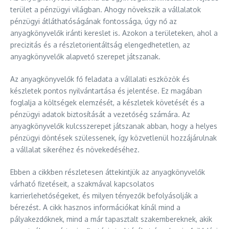
terület a pénzügyi világban. Ahogy növekszik a vállalatok
pénzügyi átláthatóságának fontossága, úgy nő az
anyagkönyvelők iránti kereslet is. Azokon a területeken, ahol a
precizitás és a részletorientáltság elengedhetetlen, az
anyagkönyvelők alapvető szerepet játszanak.
Az anyagkönyvelők fő feladata a vállalati eszközök és
készletek pontos nyilvántartása és jelentése. Ez magában
foglalja a költségek elemzését, a készletek követését és a
pénzügyi adatok biztosítását a vezetőség számára. Az
anyagkönyvelők kulcsszerepet játszanak abban, hogy a helyes
pénzügyi döntések szülessenek, így közvetlenül hozzájárulnak
a vállalat sikeréhez és növekedéséhez.
Ebben a cikkben részletesen áttekintjük az anyagkönyvelők
várható fizetéseit, a szakmával kapcsolatos
karrierlehetőségeket, és milyen tényezők befolyásolják a
bérezést. A cikk hasznos információkat kínál mind a
pályakezdőknek, mind a már tapasztalt szakembereknek, akik