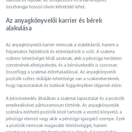
összhangja hosszú távon kifizetődő lehet.
Az anyagkönyvelői karrier és bérek
alakulása
Az anyagkönyvelői karrier nemcsak a stabilitásról, hanem a
folyamatos fejlődésről és előrelépésről is szól. A szakma
számos lehetőséget kínál azoknak, akik a pénzügyi területen
szeretnének elhelyezkedni, és a bérnövekedés is szorosan
összefügg a szakmai előrehaladással. Az anyagkönyvelői
pozíciók széles skáláján lehetősége van a szakembereknek,
hogy tapasztalatuk és tudásuk függvényében lépjenek előre.
A bérnövekedés általában a szakmai tapasztalat és a pozíciók
emelkedésével párhuzamosan történik. Az anyagkönyvelők
számára elérhető pozíciók közé tartozik a vezető könyvelő, a
pénzügyi elemző vagy akár a pénzügyi igazgató szerepe. Ezek
a pozíciók nemcsak magasabb felelősséggel, hanem