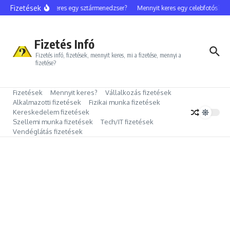
Ugrás a tartalomhoz
Fizetések
Mennyit keres egy sztármenedzser?
Mennyit keres egy celebfotós?
M
Fizetés Infó
Fizetés infó, fizetések, mennyit keres, mi a fizetése, mennyi a
fizetése?
Fizetések
Mennyit keres?
Vállalkozás fizetések
Alkalmazotti fizetések
Fizikai munka fizetések
Kereskedelem fizetések
Szellemi munka fizetések
Tech/IT fizetések
Vendéglátás fizetések