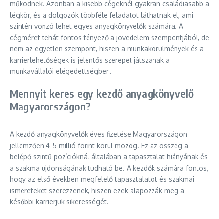
működnek. Azonban a kisebb cégeknél gyakran családiasabb a
légkör, és a dolgozók többféle feladatot láthatnak el, ami
szintén vonzó lehet egyes anyagkönyvelők számára. A
cégméret tehát fontos tényező a jövedelem szempontjából, de
nem az egyetlen szempont, hiszen a munkakörülmények és a
karrierlehetőségek is jelentős szerepet játszanak a
munkavállalói elégedettségben.
Mennyit keres egy kezdő anyagkönyvelő
Magyarországon?
A kezdő anyagkönyvelők éves fizetése Magyarországon
jellemzően 4-5 millió forint körül mozog. Ez az összeg a
belépő szintű pozícióknál általában a tapasztalat hiányának és
a szakma újdonságának tudható be. A kezdők számára fontos,
hogy az első években megfelelő tapasztalatot és szakmai
ismereteket szerezzenek, hiszen ezek alapozzák meg a
későbbi karrierjük sikerességét.