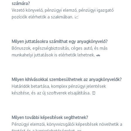
számára?
Vezető könyvelő, pénzügyi elemző, pénzügyi igazgató
pozíciók elérhetők a szakmában. 📈
Milyen juttatásokra számíthat egy anyagkönyvelő?
Bónuszok, egészségbiztosítás, céges autó, és más
munkahelyi juttatások is elérhetők lehetnek. 🚗
Milyen kihívásokkal szembesülhetnek az anyagkönyvelők?
Határidők betartása, komplex pénzügyi jelentések
készítése, és az új szoftverek elsajátítása. ⏰
Milyen további képesítések segíthetnek?
Pénzügyi elemzői, könyvvizsgálói képesítések növelhetik a
fizetést és a karrierlehetőségeket. 📜