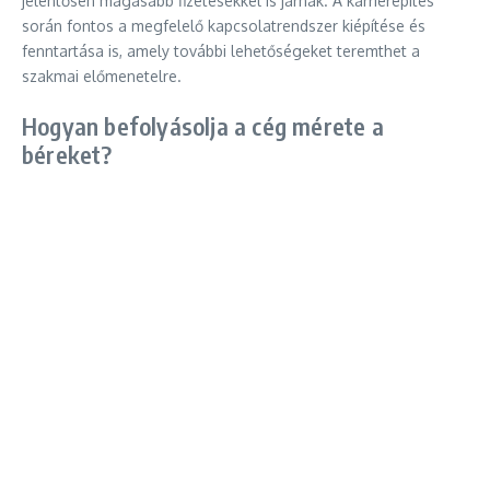
jelentősen magasabb fizetésekkel is járnak. A karrierépítés
során fontos a megfelelő kapcsolatrendszer kiépítése és
fenntartása is, amely további lehetőségeket teremthet a
szakmai előmenetelre.
Hogyan befolyásolja a cég mérete a
béreket?