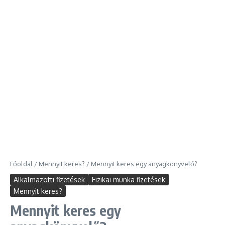
Főoldal
/
Mennyit keres?
/
Mennyit keres egy anyagkönyvelő?
Alkalmazotti fizetések
Fizikai munka fizetések
Mennyit keres?
Mennyit keres egy