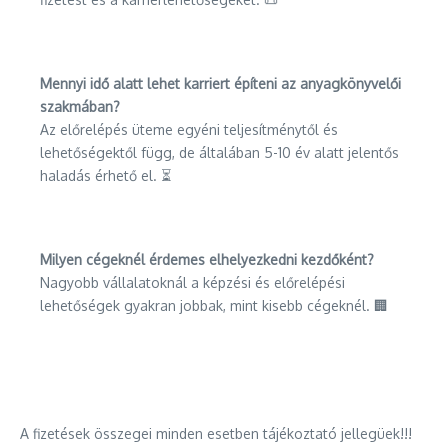
Mennyi idő alatt lehet karriert építeni az anyagkönyvelői
szakmában?
Az előrelépés üteme egyéni teljesítménytől és
lehetőségektől függ, de általában 5-10 év alatt jelentős
haladás érhető el. ⏳
Milyen cégeknél érdemes elhelyezkedni kezdőként?
Nagyobb vállalatoknál a képzési és előrelépési
lehetőségek gyakran jobbak, mint kisebb cégeknél. 🏢
A fizetések összegei minden esetben tájékoztató jellegüek!!!