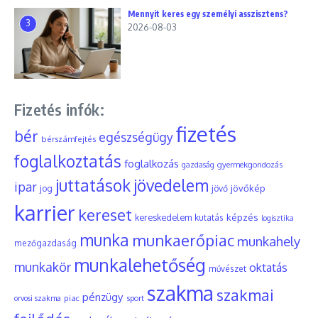
Mennyit keres egy személyi asszisztens?
3
2026-08-03
Fizetés infók:
fizetés
bér
egészségügy
bérszámfejtés
foglalkoztatás
foglalkozás
gyermekgondozás
gazdaság
juttatások
jövedelem
ipar
jövőkép
jog
jövő
karrier
kereset
képzés
kereskedelem
kutatás
logisztika
munka
munkaerőpiac
munkahely
mezőgazdaság
munkalehetőség
munkakör
oktatás
művészet
szakma
szakmai
pénzügy
piac
orvosi szakma
sport