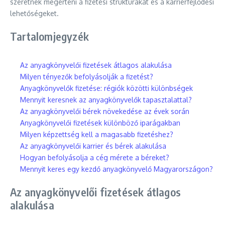
szeretnék megérteni a fizetési struktúrákat és a karrierfejlődési
lehetőségeket.
Tartalomjegyzék
Az anyagkönyvelői fizetések átlagos alakulása
Milyen tényezők befolyásolják a fizetést?
Anyagkönyvelők fizetése: régiók közötti különbségek
Mennyit keresnek az anyagkönyvelők tapasztalattal?
Az anyagkönyvelői bérek növekedése az évek során
Anyagkönyvelői fizetések különböző iparágakban
Milyen képzettség kell a magasabb fizetéshez?
Az anyagkönyvelői karrier és bérek alakulása
Hogyan befolyásolja a cég mérete a béreket?
Mennyit keres egy kezdő anyagkönyvelő Magyarországon?
Az anyagkönyvelői fizetések átlagos
alakulása