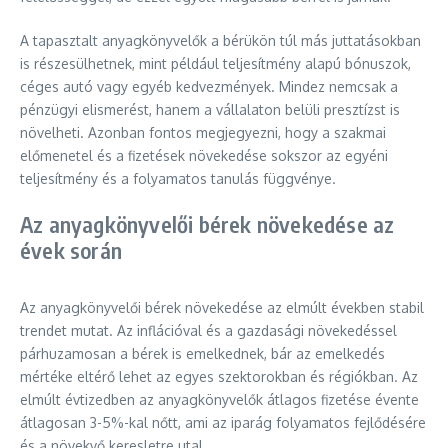
A tapasztalt anyagkönyvelők a bérükön túl más juttatásokban
is részesülhetnek, mint például teljesítmény alapú bónuszok,
céges autó vagy egyéb kedvezmények. Mindez nemcsak a
pénzügyi elismerést, hanem a vállalaton belüli presztízst is
növelheti. Azonban fontos megjegyezni, hogy a szakmai
előmenetel és a fizetések növekedése sokszor az egyéni
teljesítmény és a folyamatos tanulás függvénye.
Az anyagkönyvelői bérek növekedése az
évek során
Az anyagkönyvelői bérek növekedése az elmúlt években stabil
trendet mutat. Az inflációval és a gazdasági növekedéssel
párhuzamosan a bérek is emelkednek, bár az emelkedés
mértéke eltérő lehet az egyes szektorokban és régiókban. Az
elmúlt évtizedben az anyagkönyvelők átlagos fizetése évente
átlagosan 3-5%-kal nőtt, ami az iparág folyamatos fejlődésére
és a növekvő keresletre utal.