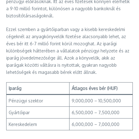
pénzügyi előírásoknak. Itt az éves fizetések könnyen elérhetik
a 9-10 millió forintot, különösen a nagyobb bankoknál és
biztosítótársaságoknál.
Ezzel szemben a gyártóiparban vagy a kisebb kereskedelmi
cégeknél az anyagkönyvelők fizetése alacsonyabb lehet, az
éves bér itt 6-7 millió forint körül mozoghat. Az iparági
különbségek hátterében a vállalatok pénzügyi helyzete és az
iparág jövedelmezősége áll. Azok a könyvelők, akik az
iparágak közötti váltásra is nyitottak, gyakran nagyobb
lehetőségek és magasabb bérek előtt állnak.
Iparág
Átlagos éves bér (HUF)
Pénzügyi szektor
9,000,000 – 10,500,000
Gyártóipar
6,500,000 – 7,500,000
Kereskedelem
6,000,000 – 7,000,000