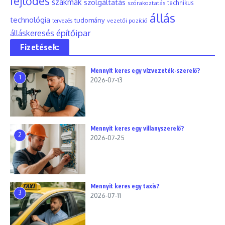
fejlődés
szakmák
szolgáltatás
szórakoztatás
technikus
állás
technológia
tudomány
tervezés
vezetői pozíció
építőipar
álláskeresés
Fizetések:
Mennyit keres egy vízvezeték-szerelő?
1
2026-07-13
Mennyit keres egy villanyszerelő?
2
2026-07-25
Mennyit keres egy taxis?
3
2026-07-11