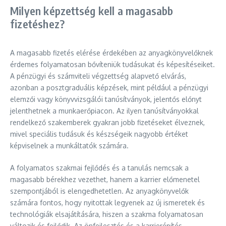
Milyen képzettség kell a magasabb
fizetéshez?
A magasabb fizetés elérése érdekében az anyagkönyvelőknek
érdemes folyamatosan bővíteniük tudásukat és képesítéseiket.
A pénzügyi és számviteli végzettség alapvető elvárás,
azonban a posztgraduális képzések, mint például a pénzügyi
elemzői vagy könyvvizsgálói tanúsítványok, jelentős előnyt
jelenthetnek a munkaerőpiacon. Az ilyen tanúsítványokkal
rendelkező szakemberek gyakran jobb fizetéseket élveznek,
mivel speciális tudásuk és készségeik nagyobb értéket
képviselnek a munkáltatók számára.
A folyamatos szakmai fejlődés és a tanulás nemcsak a
magasabb bérekhez vezethet, hanem a karrier előmenetel
szempontjából is elengedhetetlen. Az anyagkönyvelők
számára fontos, hogy nyitottak legyenek az új ismeretek és
technológiák elsajátítására, hiszen a szakma folyamatosan
változik és fejlődik. Az önfejlesztés és a karrierépítés