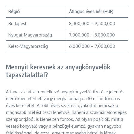
Régió
Átlagos éves bér (HUF)
Budapest
8,000,000 – 9,500,000
Nyugat-Magyarország
7,000,000 – 8,000,000
Kelet-Magyarország
6,000,000 – 7,000,000
Mennyit keresnek az anyagkönyvelők
tapasztalattal?
A tapasztalattal rendelkező anyagkönyvelők fizetése jelentős
mértékben elérheti vagy meghaladhatja a 10 millió forintos
éves keresetet. A több éves szakmai gyakorlat nemcsak a
magasabb fizetést teszi lehetővé, hanem a szakmai előrelépés
szempontjából is kiemelten fontos. Az olyan pozíciók, mint a
vezető könyvelő vagy a pénzügyi elemző, gyakran nagyobb
felelősséggel, de ezzel együtt magasabb bérrel is járnak.