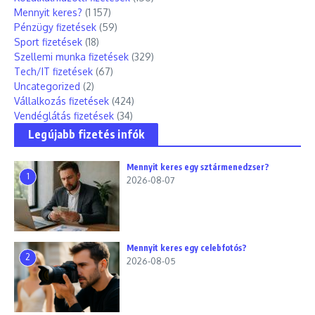
Mennyit keres?
(1 157)
Pénzügy fizetések
(59)
Sport fizetések
(18)
Szellemi munka fizetések
(329)
Tech/IT fizetések
(67)
Uncategorized
(2)
Vállalkozás fizetések
(424)
Vendéglátás fizetések
(34)
Legújabb fizetés infók
Mennyit keres egy sztármenedzser?
1
2026-08-07
Mennyit keres egy celebfotós?
2
2026-08-05