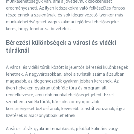
munkalehetőségük van, ami a jövedelmük csökkenését
eredményezheti. Az ilyen időszakokra való felkészülés fontos
része ennek a szakmának, és sok idegenvezető ilyenkor más
munkalehetőségeket vagy szakmai fejlődési lehetőségeket
keres, hogy fenntartsa bevételeit.
Bérezési különbségek a városi és vidéki
túráknál
A városi és vidéki túrák között is jelentős bérezési különbségek
lehetnek. A nagyvárosokban, ahol a turisták száma általában
magasabb, az idegenvezetők gyakran jobban keresnek. Az
ilyen helyeken gyakran többféle túra és program áll
rendelkezésre, ami több munkalehetőséget jelent. Ezzel
szemben a vidéki túrák, bár sokszor nyugodtabb
körülményeket biztosítanak, kevesebb turistát vonzanak, így a
fizetések is alacsonyabbak lehetnek.
A városi túrák gyakran tematikusak, például kulináris vagy