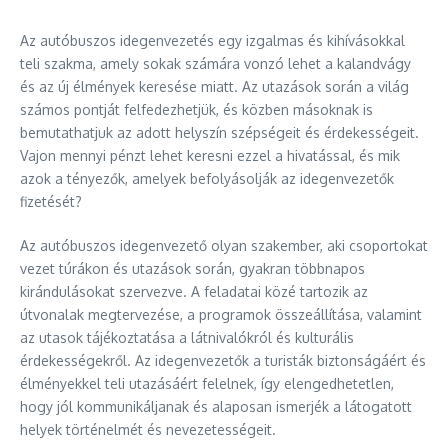
Az autóbuszos idegenvezetés egy izgalmas és kihívásokkal
teli szakma, amely sokak számára vonzó lehet a kalandvágy
és az új élmények keresése miatt. Az utazások során a világ
számos pontját felfedezhetjük, és közben másoknak is
bemutathatjuk az adott helyszín szépségeit és érdekességeit.
Vajon mennyi pénzt lehet keresni ezzel a hivatással, és mik
azok a tényezők, amelyek befolyásolják az idegenvezetők
fizetését?
Az autóbuszos idegenvezető olyan szakember, aki csoportokat
vezet túrákon és utazások során, gyakran többnapos
kirándulásokat szervezve. A feladatai közé tartozik az
útvonalak megtervezése, a programok összeállítása, valamint
az utasok tájékoztatása a látnivalókról és kulturális
érdekességekről. Az idegenvezetők a turisták biztonságáért és
élményekkel teli utazásáért felelnek, így elengedhetetlen,
hogy jól kommunikáljanak és alaposan ismerjék a látogatott
helyek történelmét és nevezetességeit.