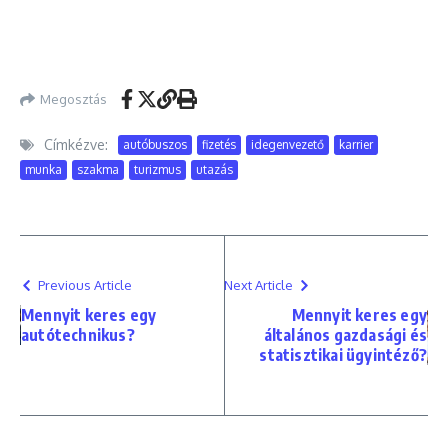
Megosztás
Címkézve:
autóbuszos
fizetés
idegenvezető
karrier
munka
szakma
turizmus
utazás
Previous Article
Next Article
Mennyit keres egy
Mennyit keres egy
autótechnikus?
általános gazdasági és
statisztikai ügyintéző?