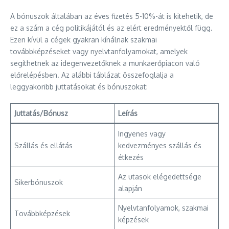
A bónuszok általában az éves fizetés 5-10%-át is kitehetik, de
ez a szám a cég politikájától és az elért eredményektől függ.
Ezen kívül a cégek gyakran kínálnak szakmai
továbbképzéseket vagy nyelvtanfolyamokat, amelyek
segíthetnek az idegenvezetőknek a munkaerőpiacon való
előrelépésben. Az alábbi táblázat összefoglalja a
leggyakoribb juttatásokat és bónuszokat:
Juttatás/Bónusz
Leírás
Ingyenes vagy
Szállás és ellátás
kedvezményes szállás és
étkezés
Az utasok elégedettsége
Sikerbónuszok
alapján
Nyelvtanfolyamok, szakmai
Továbbképzések
képzések