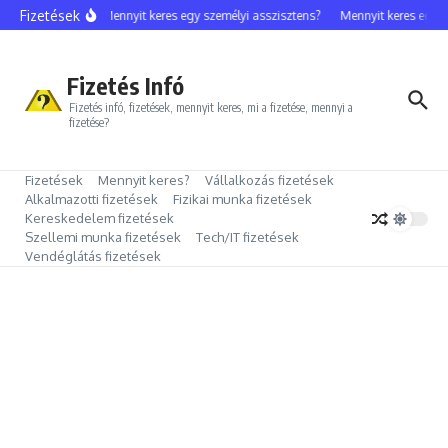
Ugrás a tartalomhoz
Fizetések
y celebfotós?
Mennyit keres egy személyi asszisztens?
Mennyit keres egy ka
Fizetés Infó
Fizetés infó, fizetések, mennyit keres, mi a fizetése, mennyi a
fizetése?
Fizetések
Mennyit keres?
Vállalkozás fizetések
Alkalmazotti fizetések
Fizikai munka fizetések
Kereskedelem fizetések
Szellemi munka fizetések
Tech/IT fizetések
Vendéglátás fizetések