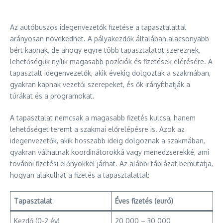
Az autóbuszos idegenvezetők fizetése a tapasztalattal
arányosan növekedhet. A pályakezdők általában alacsonyabb
bért kapnak, de ahogy egyre több tapasztalatot szereznek,
lehetőségük nyílik magasabb pozíciók és fizetések elérésére. A
tapasztalt idegenvezetők, akik évekig dolgoztak a szakmában,
gyakran kapnak vezetői szerepeket, és ők irányíthatják a
túrákat és a programokat.
A tapasztalat nemcsak a magasabb fizetés kulcsa, hanem
lehetőséget teremt a szakmai előrelépésre is. Azok az
idegenvezetők, akik hosszabb ideig dolgoznak a szakmában,
gyakran válhatnak koordinátorokká vagy menedzserekké, ami
további fizetési előnyökkel járhat. Az alábbi táblázat bemutatja,
hogyan alakulhat a fizetés a tapasztalattal:
Tapasztalat
Éves fizetés (euró)
Kezdő (0-2 év)
20 000 – 30 000