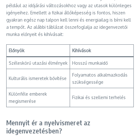
például az időjárási változásokhoz vagy az utasok különleges
igényeihez. Emellett a fizikai állóképesség is fontos, hiszen
gyakran egész nap talpon kell lenni és energiailag is bírni kell
a tempót. Az alábbi táblázat összefoglalja az idegenvezetői
munka előnyeit és kihívásait:
Előnyök
Kihívások
Széleskörű utazási élmények
Hosszú munkaidő
Folyamatos alkalmazkodás
Kulturális ismeretek bővítése
szükségessége
Különféle emberek
Fizikai és szellemi terhelés
megismerése
Mennyit ér a nyelvismeret az
idegenvezetésben?