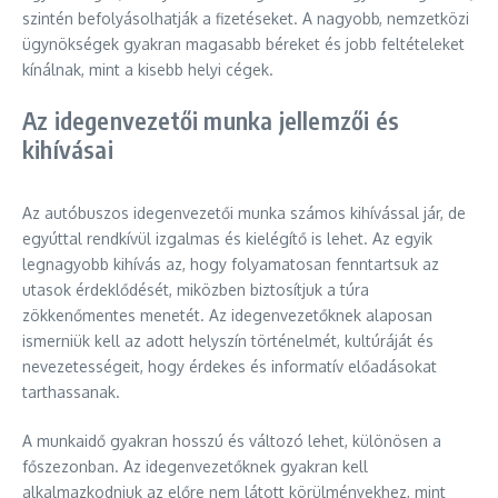
szintén befolyásolhatják a fizetéseket. A nagyobb, nemzetközi
ügynökségek gyakran magasabb béreket és jobb feltételeket
kínálnak, mint a kisebb helyi cégek.
Az idegenvezetői munka jellemzői és
kihívásai
Az autóbuszos idegenvezetői munka számos kihívással jár, de
egyúttal rendkívül izgalmas és kielégítő is lehet. Az egyik
legnagyobb kihívás az, hogy folyamatosan fenntartsuk az
utasok érdeklődését, miközben biztosítjuk a túra
zökkenőmentes menetét. Az idegenvezetőknek alaposan
ismerniük kell az adott helyszín történelmét, kultúráját és
nevezetességeit, hogy érdekes és informatív előadásokat
tarthassanak.
A munkaidő gyakran hosszú és változó lehet, különösen a
főszezonban. Az idegenvezetőknek gyakran kell
alkalmazkodniuk az előre nem látott körülményekhez, mint