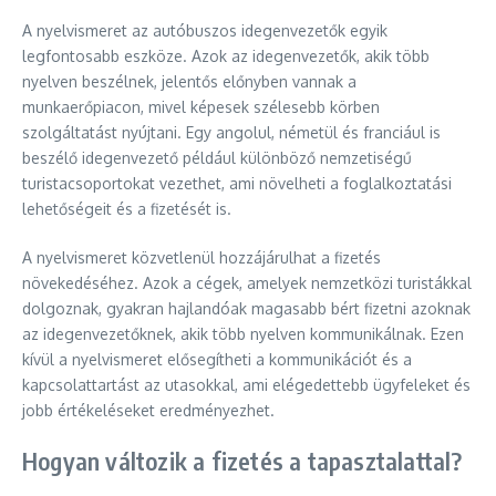
A nyelvismeret az autóbuszos idegenvezetők egyik
legfontosabb eszköze. Azok az idegenvezetők, akik több
nyelven beszélnek, jelentős előnyben vannak a
munkaerőpiacon, mivel képesek szélesebb körben
szolgáltatást nyújtani. Egy angolul, németül és franciául is
beszélő idegenvezető például különböző nemzetiségű
turistacsoportokat vezethet, ami növelheti a foglalkoztatási
lehetőségeit és a fizetését is.
A nyelvismeret közvetlenül hozzájárulhat a fizetés
növekedéséhez. Azok a cégek, amelyek nemzetközi turistákkal
dolgoznak, gyakran hajlandóak magasabb bért fizetni azoknak
az idegenvezetőknek, akik több nyelven kommunikálnak. Ezen
kívül a nyelvismeret elősegítheti a kommunikációt és a
kapcsolattartást az utasokkal, ami elégedettebb ügyfeleket és
jobb értékeléseket eredményezhet.
Hogyan változik a fizetés a tapasztalattal?