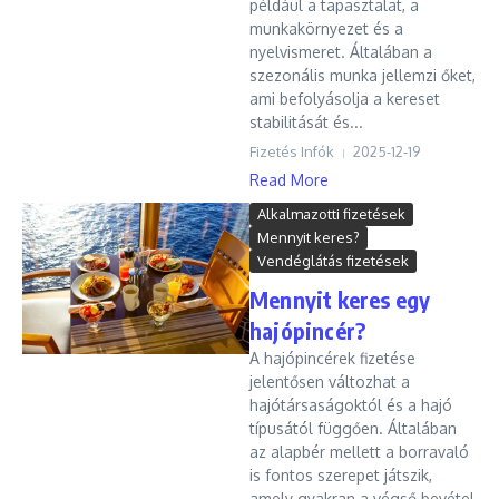
például a tapasztalat, a
munkakörnyezet és a
nyelvismeret. Általában a
szezonális munka jellemzi őket,
ami befolyásolja a kereset
stabilitását és...
Fizetés Infók
2025-12-19
Read More
Alkalmazotti fizetések
Mennyit keres?
Vendéglátás fizetések
Mennyit keres egy
hajópincér?
A hajópincérek fizetése
jelentősen változhat a
hajótársaságoktól és a hajó
típusától függően. Általában
az alapbér mellett a borravaló
is fontos szerepet játszik,
amely gyakran a végső bevétel