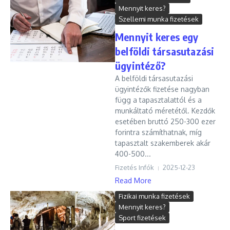
Mennyit keres?
Szellemi munka fizetések
Mennyit keres egy
belföldi társasutazási
ügyintéző?
A belföldi társasutazási
ügyintézők fizetése nagyban
függ a tapasztalattól és a
munkáltató méretétől. Kezdők
esetében bruttó 250-300 ezer
forintra számíthatnak, míg
tapasztalt szakemberek akár
400-500...
Fizetés Infók
2025-12-23
Read More
Fizikai munka fizetések
Mennyit keres?
Sport fizetések