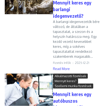
Mennyit keres egy
barlangi
idegenvezető?
A barlangi idegenvezetők bére
változó, de általában a
tapasztalat, a szezon és a
helyszín határozza meg. Egy
kezdő vezető kevesebbet
keres, míg a sokéves
tapasztalattal rendelkező
szakemberek magasabb...
Fizetés Infók
2025-12-21
Read More
Alkalmazotti fizetések
Mennyit keres?
Szellemi munka fizetések
Mennyit keres egy
autóbuszos