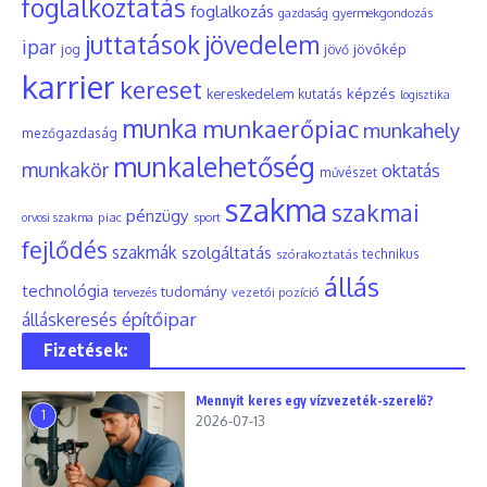
foglalkoztatás
foglalkozás
gyermekgondozás
gazdaság
juttatások
jövedelem
ipar
jövőkép
jog
jövő
karrier
kereset
képzés
kereskedelem
kutatás
logisztika
munka
munkaerőpiac
munkahely
mezőgazdaság
munkalehetőség
munkakör
oktatás
művészet
szakma
szakmai
pénzügy
piac
orvosi szakma
sport
fejlődés
szakmák
szolgáltatás
szórakoztatás
technikus
állás
technológia
tudomány
tervezés
vezetői pozíció
építőipar
álláskeresés
Fizetések:
Mennyit keres egy vízvezeték-szerelő?
1
2026-07-13