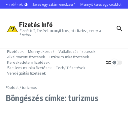
Ugrás a tartalomhoz
Fizetések
Mennyit keres egy sztármenedzser?
Mennyit keres egy celebfotós?
Fizetés Infó
Fizetés infó, fizetések, mennyit keres, mi a fizetése, mennyi a
fizetése?
Fizetések
Mennyit keres?
Vállalkozás fizetések
Alkalmazotti fizetések
Fizikai munka fizetések
Kereskedelem fizetések
Szellemi munka fizetések
Tech/IT fizetések
Vendéglátás fizetések
Főoldal
/
turizmus
Böngészés címke: turizmus