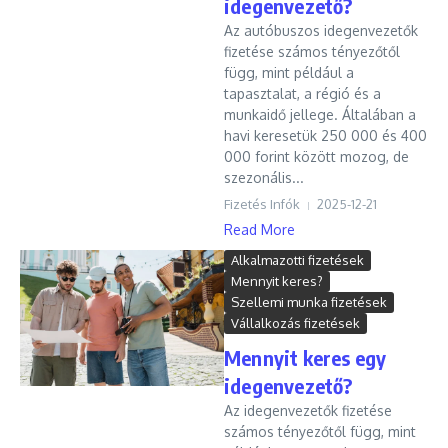
idegenvezető?
Az autóbuszos idegenvezetők
fizetése számos tényezőtől
függ, mint például a
tapasztalat, a régió és a
munkaidő jellege. Általában a
havi keresetük 250 000 és 400
000 forint között mozog, de
szezonális...
Fizetés Infók
2025-12-21
Read More
Alkalmazotti fizetések
Mennyit keres?
Szellemi munka fizetések
Vállalkozás fizetések
Mennyit keres egy
idegenvezető?
Az idegenvezetők fizetése
számos tényezőtől függ, mint