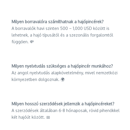
Milyen borravalóra számíthatnak a hajópincérek?
A borravalók havi szinten 500 – 1,000 USD között is
lehetnek, a hajó típusától és a szezonális forgalomtól
függően. 💸
Milyen nyelvtudás szükséges a hajópincér munkához?
Az angol nyelvtudás alapkövetelmény, mivel nemzetközi
környezetben dolgoznak. 🌍
Milyen hosszú szerződések jellemzik a hajópincéreket?
A szerződések általában 6-8 hónaposak, rövid pihenőkkel
két hajóút között. 📅