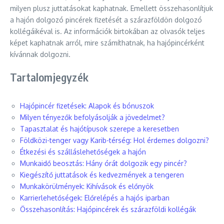
milyen plusz juttatásokat kaphatnak. Emellett összehasonlítjuk
a hajón dolgozó pincérek fizetését a szárazföldön dolgozó
kollégáikéval is. Az információk birtokában az olvasók teljes
képet kaphatnak arról, mire számíthatnak, ha hajópincérként
kívánnak dolgozni.
Tartalomjegyzék
Hajópincér fizetések: Alapok és bónuszok
Milyen tényezők befolyásolják a jövedelmet?
Tapasztalat és hajótípusok szerepe a keresetben
Földközi-tenger vagy Karib-térség: Hol érdemes dolgozni?
Étkezési és szálláslehetőségek a hajón
Munkaidő beosztás: Hány órát dolgozik egy pincér?
Kiegészítő juttatások és kedvezmények a tengeren
Munkakörülmények: Kihívások és előnyök
Karrierlehetőségek: Előrelépés a hajós iparban
Összehasonlítás: Hajópincérek és szárazföldi kollégák