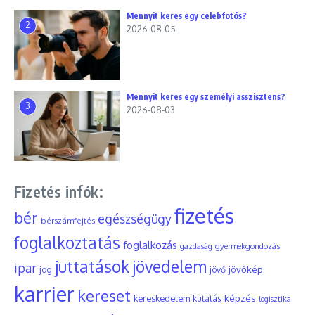
Mennyit keres egy celebfotós?
2
2026-08-05
Mennyit keres egy személyi asszisztens?
3
2026-08-03
Fizetés infók:
fizetés
bér
egészségügy
bérszámfejtés
foglalkoztatás
foglalkozás
gyermekgondozás
gazdaság
juttatások
jövedelem
ipar
jövőkép
jog
jövő
karrier
kereset
képzés
kereskedelem
kutatás
logisztika