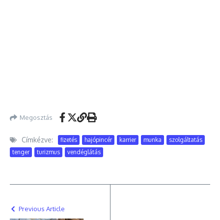
Megosztás
Címkézve:
fizetés
hajópincér
karrier
munka
szolgáltatás
tenger
turizmus
vendéglátás
Previous Article