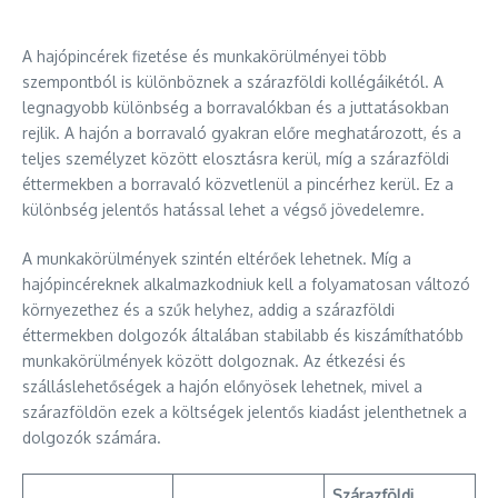
A hajópincérek fizetése és munkakörülményei több
szempontból is különböznek a szárazföldi kollégáikétól. A
legnagyobb különbség a borravalókban és a juttatásokban
rejlik. A hajón a borravaló gyakran előre meghatározott, és a
teljes személyzet között elosztásra kerül, míg a szárazföldi
éttermekben a borravaló közvetlenül a pincérhez kerül. Ez a
különbség jelentős hatással lehet a végső jövedelemre.
A munkakörülmények szintén eltérőek lehetnek. Míg a
hajópincéreknek alkalmazkodniuk kell a folyamatosan változó
környezethez és a szűk helyhez, addig a szárazföldi
éttermekben dolgozók általában stabilabb és kiszámíthatóbb
munkakörülmények között dolgoznak. Az étkezési és
szálláslehetőségek a hajón előnyösek lehetnek, mivel a
szárazföldön ezek a költségek jelentős kiadást jelenthetnek a
dolgozók számára.
Szárazföldi