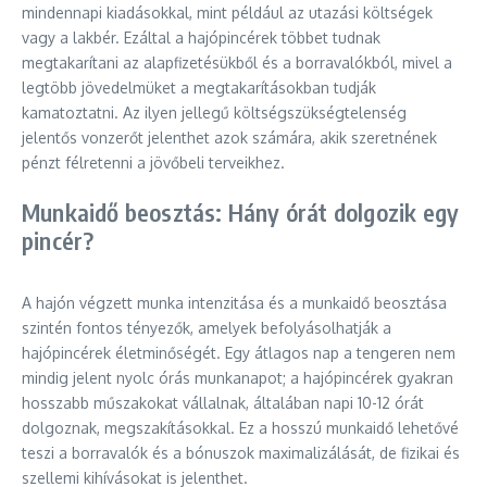
mindennapi kiadásokkal, mint például az utazási költségek
vagy a lakbér. Ezáltal a hajópincérek többet tudnak
megtakarítani az alapfizetésükből és a borravalókból, mivel a
legtöbb jövedelmüket a megtakarításokban tudják
kamatoztatni. Az ilyen jellegű költségszükségtelenség
jelentős vonzerőt jelenthet azok számára, akik szeretnének
pénzt félretenni a jövőbeli terveikhez.
Munkaidő beosztás: Hány órát dolgozik egy
pincér?
A hajón végzett munka intenzitása és a munkaidő beosztása
szintén fontos tényezők, amelyek befolyásolhatják a
hajópincérek életminőségét. Egy átlagos nap a tengeren nem
mindig jelent nyolc órás munkanapot; a hajópincérek gyakran
hosszabb műszakokat vállalnak, általában napi 10-12 órát
dolgoznak, megszakításokkal. Ez a hosszú munkaidő lehetővé
teszi a borravalók és a bónuszok maximalizálását, de fizikai és
szellemi kihívásokat is jelenthet.