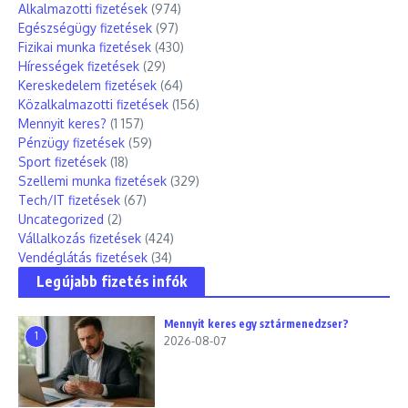
Alkalmazotti fizetések
(974)
Egészségügy fizetések
(97)
Fizikai munka fizetések
(430)
Hírességek fizetések
(29)
Kereskedelem fizetések
(64)
Közalkalmazotti fizetések
(156)
Mennyit keres?
(1 157)
Pénzügy fizetések
(59)
Sport fizetések
(18)
Szellemi munka fizetések
(329)
Tech/IT fizetések
(67)
Uncategorized
(2)
Vállalkozás fizetések
(424)
Vendéglátás fizetések
(34)
Legújabb fizetés infók
Mennyit keres egy sztármenedzser?
1
2026-08-07