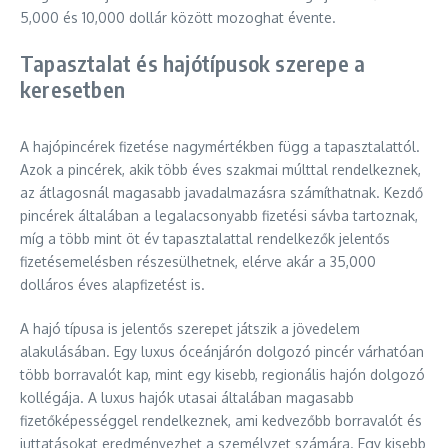
5,000 és 10,000 dollár között mozoghat évente.
Tapasztalat és hajótípusok szerepe a
keresetben
A hajópincérek fizetése nagymértékben függ a tapasztalattól.
Azok a pincérek, akik több éves szakmai múlttal rendelkeznek,
az átlagosnál magasabb javadalmazásra számíthatnak. Kezdő
pincérek általában a legalacsonyabb fizetési sávba tartoznak,
míg a több mint öt év tapasztalattal rendelkezők jelentős
fizetésemelésben részesülhetnek, elérve akár a 35,000
dolláros éves alapfizetést is.
A hajó típusa is jelentős szerepet játszik a jövedelem
alakulásában. Egy luxus óceánjárón dolgozó pincér várhatóan
több borravalót kap, mint egy kisebb, regionális hajón dolgozó
kollégája. A luxus hajók utasai általában magasabb
fizetőképességgel rendelkeznek, ami kedvezőbb borravalót és
juttatásokat eredményezhet a személyzet számára. Egy kisebb