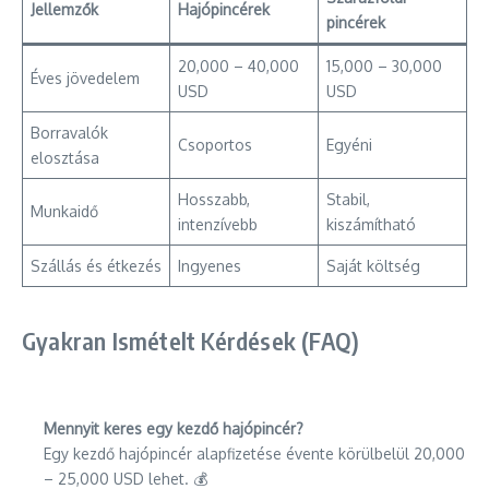
Jellemzők
Hajópincérek
pincérek
20,000 – 40,000
15,000 – 30,000
Éves jövedelem
USD
USD
Borravalók
Csoportos
Egyéni
elosztása
Hosszabb,
Stabil,
Munkaidő
intenzívebb
kiszámítható
Szállás és étkezés
Ingyenes
Saját költség
Gyakran Ismételt Kérdések (FAQ)
Mennyit keres egy kezdő hajópincér?
Egy kezdő hajópincér alapfizetése évente körülbelül 20,000
– 25,000 USD lehet. 💰