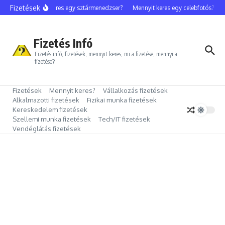
Ugrás a tartalomhoz
Fizetések
Mennyit keres egy sztármenedzser?
Mennyit keres egy celebfotós?
Me
Fizetés Infó
Fizetés infó, fizetések, mennyit keres, mi a fizetése, mennyi a
fizetése?
Fizetések
Mennyit keres?
Vállalkozás fizetések
Alkalmazotti fizetések
Fizikai munka fizetések
Kereskedelem fizetések
Szellemi munka fizetések
Tech/IT fizetések
Vendéglátás fizetések