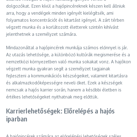
dolgozókat. Ezen kívül a hajópincéreknek készen kell állniuk
arra, hogy a vendégek minden igényét kielégítsék, ami
folyamatos koncentrációt és kitartást igényel. A zárt térben
végzett munka és a korlátozott életterek szintén kihívást
jelenthetnek a személyzet számára.
Mindazonáltal a hajópincérek munkája számos előnnyel is jár.
Az utazás lehetősége, a különböző kultúrák megismerése és a
nemzetközi környezetben való munka sokakat vonz. A hajókon
végzett munka gyakran segít a személyzet tagjainak
fejleszteni a kommunikációs készségeiket, valamint kitartásra
és alkalmazkodóképességre neveli őket. Ezek a készségek
nemcsak a hajós karrier során, hanem a későbbi életben is
értékes lehetőségeket nyithatnak meg előttük.
Karrierlehetőségek: Előrelépés a hajós
iparban
A hajópincérek számára az előrelépési lehetőségek széles