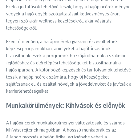
Ezek a juttatások lehetővé teszik, hogy a hajópincérek igénybe
vegyék a hajó egyéb szolgáltatásait kedvezményes áron,
legyen szó akár wellness kezelésekről, akár vásárlási
lehetőségekről.
Ezen túlmenően, a hajópincérek gyakran részesülhetnek
képzési programokban, amelyeket a hajótársaságok
biztosítanak. Ezek a programok hozzájárulhatnak a szakmai
fejlődéshez és előrelépési lehetőségeket biztosíthatnak a
hajós iparban. A különböző képzések és tanfolyamok lehetővé
teszik a hajópincérek számára, hogy új készségeket
sajátítsanak el, és ezáltal növeljék a jövedelmüket és javítsák a
karrierlehetőségeiket.
Munkakörülmények: Kihívások és előnyök
A hajópincérek munkakörülményei változatosak, és számos
kihívást rejtenek magukban. A hosszú munkaórák és az
állandó mozgás a hajón fizikailag igénybe veheti a