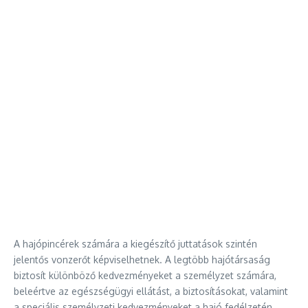
A hajópincérek számára a kiegészítő juttatások szintén
jelentős vonzerőt képviselhetnek. A legtöbb hajótársaság
biztosít különböző kedvezményeket a személyzet számára,
beleértve az egészségügyi ellátást, a biztosításokat, valamint
a speciális személyzeti kedvezményeket a hajó fedélzetén.