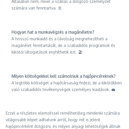
Általában nem, mivel a szállás a dolgozó személyzet
számára van fenntartva. 🚢
Hogyan hat a munkavégzés a magánéletre?
A hosszú munkaidő és a távolság megnehezítheti a
magánélet fenntartását, de a szabadidős programok és
kikötői látogatások enyhíthetik ezt. 🏖
Milyen költségekkel kell számolniuk a hajópincéreknek?
A legtöbb költséget a hajótársaság fedezi, de a kikötőkben
való szabadidős tevékenységek személyes kiadások. 💼
Ezzel a részletes elemzéssel remélhetőleg mindenki számára
világosabb képet adhatunk arról, hogy mit is jelent
hajópincérként dolgozni, és milyen anyagi lehetőségek állnak