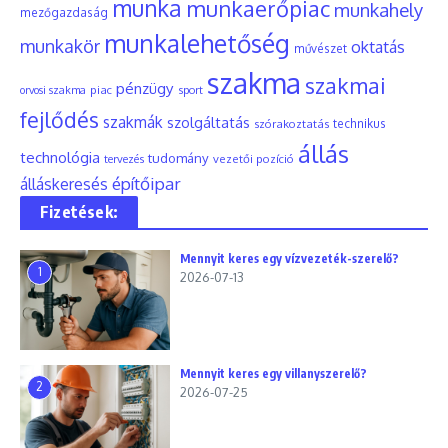
munka
munkaerőpiac
munkahely
mezőgazdaság
munkalehetőség
munkakör
oktatás
művészet
szakma
szakmai
pénzügy
piac
orvosi szakma
sport
fejlődés
szakmák
szolgáltatás
szórakoztatás
technikus
állás
technológia
tudomány
tervezés
vezetői pozíció
építőipar
álláskeresés
Fizetések:
Mennyit keres egy vízvezeték-szerelő?
1
2026-07-13
Mennyit keres egy villanyszerelő?
2
2026-07-25