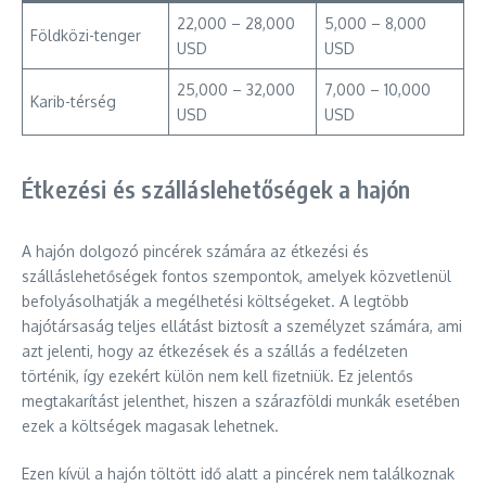
22,000 – 28,000
5,000 – 8,000
Földközi-tenger
USD
USD
25,000 – 32,000
7,000 – 10,000
Karib-térség
USD
USD
Étkezési és szálláslehetőségek a hajón
A hajón dolgozó pincérek számára az étkezési és
szálláslehetőségek fontos szempontok, amelyek közvetlenül
befolyásolhatják a megélhetési költségeket. A legtöbb
hajótársaság teljes ellátást biztosít a személyzet számára, ami
azt jelenti, hogy az étkezések és a szállás a fedélzeten
történik, így ezekért külön nem kell fizetniük. Ez jelentős
megtakarítást jelenthet, hiszen a szárazföldi munkák esetében
ezek a költségek magasak lehetnek.
Ezen kívül a hajón töltött idő alatt a pincérek nem találkoznak