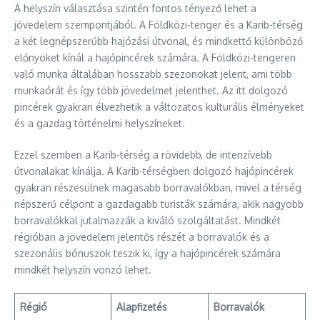
A helyszín választása szintén fontos tényező lehet a
jövedelem szempontjából. A Földközi-tenger és a Karib-térség
a két legnépszerűbb hajózási útvonal, és mindkettő különböző
előnyöket kínál a hajópincérek számára. A Földközi-tengeren
való munka általában hosszabb szezonokat jelent, ami több
munkaórát és így több jövedelmet jelenthet. Az itt dolgozó
pincérek gyakran élvezhetik a változatos kulturális élményeket
és a gazdag történelmi helyszíneket.
Ezzel szemben a Karib-térség a rövidebb, de intenzívebb
útvonalakat kínálja. A Karib-térségben dolgozó hajópincérek
gyakran részesülnek magasabb borravalókban, mivel a térség
népszerű célpont a gazdagabb turisták számára, akik nagyobb
borravalókkal jutalmazzák a kiváló szolgáltatást. Mindkét
régióban a jövedelem jelentős részét a borravalók és a
szezonális bónuszok teszik ki, így a hajópincérek számára
mindkét helyszín vonzó lehet.
Régió
Alapfizetés
Borravalók