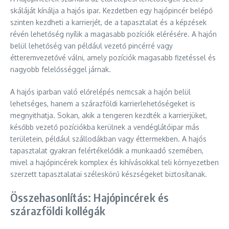
skáláját kínálja a hajós ipar. Kezdetben egy hajópincér belépő
szinten kezdheti a karrierjét, de a tapasztalat és a képzések
révén lehetőség nyílik a magasabb pozíciók elérésére. A hajón
belül lehetőség van például vezető pincérré vagy
étteremvezetővé válni, amely pozíciók magasabb fizetéssel és
nagyobb felelősséggel járnak.
A hajós iparban való előrelépés nemcsak a hajón belül
lehetséges, hanem a szárazföldi karrierlehetőségeket is
megnyithatja. Sokan, akik a tengeren kezdték a karrierjüket,
később vezető pozíciókba kerülnek a vendéglátóipar más
területein, például szállodákban vagy éttermekben. A hajós
tapasztalat gyakran felértékelődik a munkaadó szemében,
mivel a hajópincérek komplex és kihívásokkal teli környezetben
szerzett tapasztalatai széleskörű készségeket biztosítanak.
Összehasonlítás: Hajópincérek és
szárazföldi kollégák