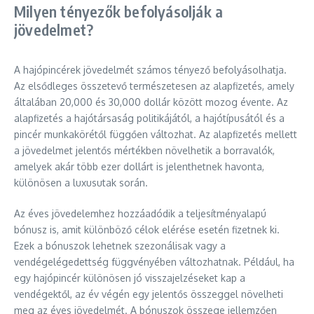
Milyen tényezők befolyásolják a
jövedelmet?
A hajópincérek jövedelmét számos tényező befolyásolhatja.
Az elsődleges összetevő természetesen az alapfizetés, amely
általában 20,000 és 30,000 dollár között mozog évente. Az
alapfizetés a hajótársaság politikájától, a hajótípusától és a
pincér munkakörétől függően változhat. Az alapfizetés mellett
a jövedelmet jelentős mértékben növelhetik a borravalók,
amelyek akár több ezer dollárt is jelenthetnek havonta,
különösen a luxusutak során.
Az éves jövedelemhez hozzáadódik a teljesítményalapú
bónusz is, amit különböző célok elérése esetén fizetnek ki.
Ezek a bónuszok lehetnek szezonálisak vagy a
vendégelégedettség függvényében változhatnak. Például, ha
egy hajópincér különösen jó visszajelzéseket kap a
vendégektől, az év végén egy jelentős összeggel növelheti
meg az éves jövedelmét. A bónuszok összege jellemzően