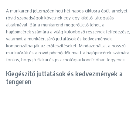
A munkarend jellemzően heti hét napos ciklusra épül, amelyet
rövid szabadságok követnek egy-egy kikötői látogatás
alkalmával. Bár a munkarend megerőltető lehet, a
hajópincérek számára a világ különböző részeinek felfedezése,
valamint a munkáért járó juttatások és kedvezmények
kompenzálhatják az erőfeszítéseket. Mindazonáltal a hosszú
munkaórák és a rövid pihenőidők miatt a hajópincérek számára
fontos, hogy jó fizikai és pszichológiai kondícióban legyenek.
Kiegészítő juttatások és kedvezmények a
tengeren