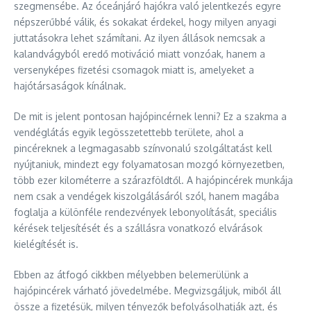
szegmensébe. Az óceánjáró hajókra való jelentkezés egyre
népszerűbbé válik, és sokakat érdekel, hogy milyen anyagi
juttatásokra lehet számítani. Az ilyen állások nemcsak a
kalandvágyból eredő motiváció miatt vonzóak, hanem a
versenyképes fizetési csomagok miatt is, amelyeket a
hajótársaságok kínálnak.
De mit is jelent pontosan hajópincérnek lenni? Ez a szakma a
vendéglátás egyik legösszetettebb területe, ahol a
pincéreknek a legmagasabb színvonalú szolgáltatást kell
nyújtaniuk, mindezt egy folyamatosan mozgó környezetben,
több ezer kilométerre a szárazföldtől. A hajópincérek munkája
nem csak a vendégek kiszolgálásáról szól, hanem magába
foglalja a különféle rendezvények lebonyolítását, speciális
kérések teljesítését és a szállásra vonatkozó elvárások
kielégítését is.
Ebben az átfogó cikkben mélyebben belemerülünk a
hajópincérek várható jövedelmébe. Megvizsgáljuk, miből áll
össze a fizetésük, milyen tényezők befolyásolhatják azt, és