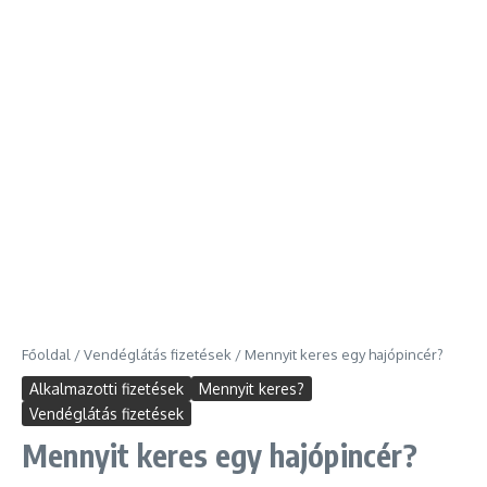
Főoldal
/
Vendéglátás fizetések
/
Mennyit keres egy hajópincér?
Alkalmazotti fizetések
Mennyit keres?
Vendéglátás fizetések
Mennyit keres egy hajópincér?