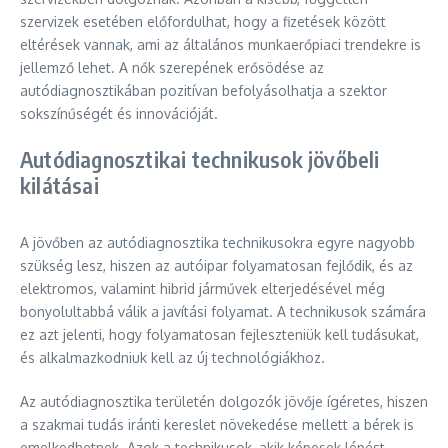
szervizek esetében előfordulhat, hogy a fizetések között
eltérések vannak, ami az általános munkaerőpiaci trendekre is
jellemző lehet. A nők szerepének erősödése az
autódiagnosztikában pozitívan befolyásolhatja a szektor
sokszínűségét és innovációját.
Autódiagnosztikai technikusok jövőbeli
kilátásai
A jövőben az autódiagnosztika technikusokra egyre nagyobb
szükség lesz, hiszen az autóipar folyamatosan fejlődik, és az
elektromos, valamint hibrid járművek elterjedésével még
bonyolultabbá válik a javítási folyamat. A technikusok számára
ez azt jelenti, hogy folyamatosan fejleszteniük kell tudásukat,
és alkalmazkodniuk kell az új technológiákhoz.
Az autódiagnosztika területén dolgozók jövője ígéretes, hiszen
a szakmai tudás iránti kereslet növekedése mellett a bérek is
emelkedhetnek. Azok a technikusok, akik képesek lépést