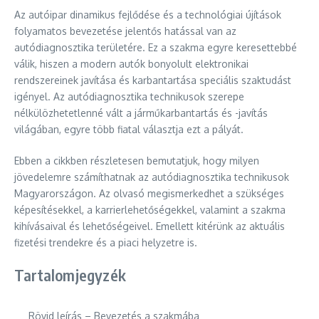
Az autóipar dinamikus fejlődése és a technológiai újítások
folyamatos bevezetése jelentős hatással van az
autódiagnosztika területére. Ez a szakma egyre keresettebbé
válik, hiszen a modern autók bonyolult elektronikai
rendszereinek javítása és karbantartása speciális szaktudást
igényel. Az autódiagnosztika technikusok szerepe
nélkülözhetetlenné vált a járműkarbantartás és -javítás
világában, egyre több fiatal választja ezt a pályát.
Ebben a cikkben részletesen bemutatjuk, hogy milyen
jövedelemre számíthatnak az autódiagnosztika technikusok
Magyarországon. Az olvasó megismerkedhet a szükséges
képesítésekkel, a karrierlehetőségekkel, valamint a szakma
kihívásaival és lehetőségeivel. Emellett kitérünk az aktuális
fizetési trendekre és a piaci helyzetre is.
Tartalomjegyzék
Rövid leírás – Bevezetés a szakmába