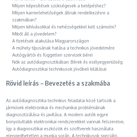
Milyen képesítések szükségesek a belépéshez?
Milyen karrierlehetőségek állnak rendelkezésre a
szakmában?
Milyen kihívásokkal és nehézségekkel kell számolni?
Miből áll a jövedelem?
A fizetések alakulása Magyarországon
A műhely típusának hatása a technikus jövedelmére
Autógyártói és független szervizek bérei
Nők az autódiagnosztikában: Bérek és esélyegyenlőség
Autódiagnosztikai technikusok jövőbeli kilátásai
Rövid leírás – Bevezetés a szakmába
Az autódiagnosztika technikus feladatai közé tartozik a
járművek elektronikai és mechanikai problémáinak
diagnosztizálása és javítása. A modern autók egyre
bonyolultabb elektronikai rendszerekkel vannak felszerelve,
így a diagnosztikai eszközök és szoftverek használata
elengedhetetlen a munka során. A technikusok speciális