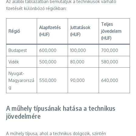
Az alábbi táblázatban bemutatjuk a technikusok várható
fizetését különböző régiókban:
Teljes
Alapfizetés
Juttatások
Régió
jövedelem
(HUF)
(HUF)
(HUF)
Budapest
600,000
100,000
700,000
Vidék
500,000
80,000
580,000
Nyugat-
Magyarorszá
550,000
90,000
640,000
g
A műhely típusának hatása a technikus
jövedelmére
A műhely típusa, ahol a technikus dolgozik, szintén