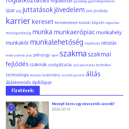
foglalkozás
gyermekgondozás
gazdaság
juttatások
jövedelem
ipar
jövőkép
jog
jövő
karrier
kereset
képzés
kereskedelem
kutatás
logisztika
munka
munkaerőpiac
munkahely
mezőgazdaság
munkalehetőség
munkakör
oktatás
művészet
szakma
szakmai
pénzügy
piac
orvosi szakma
sport
fejlődés
szakmák
szolgáltatás
szórakoztatás
technikus
állás
technológia
tudomány
tervezés
vezetői pozíció
építőipar
álláskeresés
Fizetések:
Mennyit keres egy vízvezeték-szerelő?
1
2026-07-13