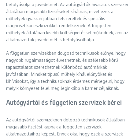
befolyásolja a jövedelmet. Az autógyártók hivatalos szervizei
általában magasabb fizetéseket kínálnak, mivel ezek a
műhelyek gyakran jobban felszereltek és speciális
diagnosztikai eszközökkel rendelkeznek. A független
műhelyek általában kisebb költségvetéssel működnek, ami az
alkalmazottak jövedelmét is befolyásolhatja.
A független szervizekben dolgozó technikusok előnye, hogy
nagyobb rugalmasságot élvezhetnek, és szélesebb körű
tapasztalatot szerezhetnek különböző autómárkák
javításában. Mindkét típusú műhely kínál előnyöket és
kihívásokat, így a technikusoknak érdemes mérlegelni, hogy
melyik környezet felel meg leginkább a karrier céljaiknak.
Autógyártói és független szervizek bérei
Az autógyártói szervizekben dolgozó technikusok általában
magasabb fizetést kapnak a független szervizek
alkalmazottaihoz képest. Ennek oka, hogy ezek a szervizek