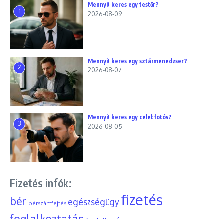
Mennyit keres egy testőr?
1
2026-08-09
Mennyit keres egy sztármenedzser?
2
2026-08-07
Mennyit keres egy celebfotós?
3
2026-08-05
Fizetés infók:
fizetés
bér
egészségügy
bérszámfejtés
foglalkoztatás