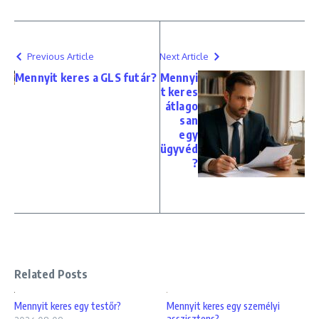
Previous Article
Next Article
Mennyit keres a GLS futár?
Mennyi
t keres
átlago
san
egy
ügyvéd
?
Related Posts
Mennyit keres egy testőr?
Mennyit keres egy személyi
asszisztens?