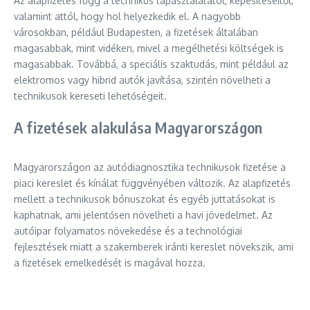
Az alapfizetés függ a technikus tapasztalatától, képesítéseitől,
valamint attól, hogy hol helyezkedik el. A nagyobb
városokban, például Budapesten, a fizetések általában
magasabbak, mint vidéken, mivel a megélhetési költségek is
magasabbak. Továbbá, a speciális szaktudás, mint például az
elektromos vagy hibrid autók javítása, szintén növelheti a
technikusok kereseti lehetőségeit.
A fizetések alakulása Magyarországon
Magyarországon az autódiagnosztika technikusok fizetése a
piaci kereslet és kínálat függvényében változik. Az alapfizetés
mellett a technikusok bónuszokat és egyéb juttatásokat is
kaphatnak, ami jelentősen növelheti a havi jövedelmet. Az
autóipar folyamatos növekedése és a technológiai
fejlesztések miatt a szakemberek iránti kereslet növekszik, ami
a fizetések emelkedését is magával hozza.