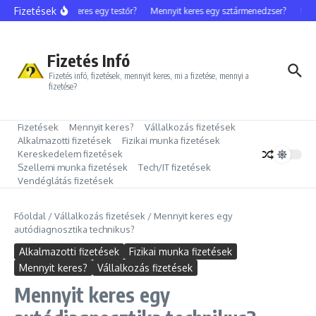
Ugrás a tartalomhoz
Fizetések
Mennyit keres egy testőr?
Mennyit keres egy sztármenedzser?
Menny
Fizetés Infó
Fizetés infó, fizetések, mennyit keres, mi a fizetése, mennyi a
fizetése?
Fizetések
Mennyit keres?
Vállalkozás fizetések
Alkalmazotti fizetések
Fizikai munka fizetések
Kereskedelem fizetések
Szellemi munka fizetések
Tech/IT fizetések
Vendéglátás fizetések
Főoldal
/
Vállalkozás fizetések
/
Mennyit keres egy
autódiagnosztika technikus?
Alkalmazotti fizetések
Fizikai munka fizetések
Mennyit keres?
Vállalkozás fizetések
Mennyit keres egy