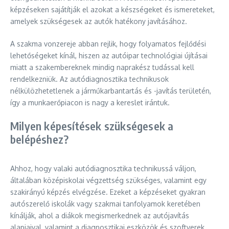
képzéseken sajátítják el azokat a készségeket és ismereteket,
amelyek szükségesek az autók hatékony javításához.
A szakma vonzereje abban rejlik, hogy folyamatos fejlődési
lehetőségeket kínál, hiszen az autóipar technológiai újításai
miatt a szakembereknek mindig naprakész tudással kell
rendelkezniük. Az autódiagnosztika technikusok
nélkülözhetetlenek a járműkarbantartás és -javítás területén,
így a munkaerőpiacon is nagy a kereslet irántuk.
Milyen képesítések szükségesek a
belépéshez?
Ahhoz, hogy valaki autódiagnosztika technikussá váljon,
általában középiskolai végzettség szükséges, valamint egy
szakirányú képzés elvégzése. Ezeket a képzéseket gyakran
autószerelő iskolák vagy szakmai tanfolyamok keretében
kínálják, ahol a diákok megismerkednek az autójavítás
alapjaival, valamint a diagnosztikai eszközök és szoftverek