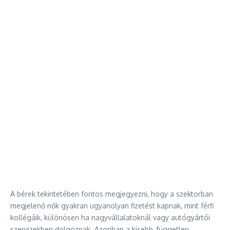
A bérek tekintetében fontos megjegyezni, hogy a szektorban
megjelenő nők gyakran ugyanolyan fizetést kapnak, mint férfi
kollégáik, különösen ha nagyvállalatoknál vagy autógyártói
szervizekben dolgoznak. Azonban a kisebb, független