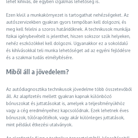
lehet kihívás, de egyben izgalmas lehetőség is.
Ezen kívül a munkakörnyezet is tartogathat nehézségeket. Az
autószervizekben gyakran gyors tempóban kell dolgozni, és
meg kell felelni a szoros határidőknek. A technikusok munkája
fizikai igénybevételt is jelenthet, hiszen sokszor szűk helyeken,
nehéz eszközökkel kell dolgozni. Ugyanakkor ez a sokoldalú
és kihívásokkal teli munka lehetőséget ad az egyéni fejlődésre
és a szakmai tudás elmélyítésére.
Miből áll a jövedelem?
Az autódiagnosztika technikusok jövedelme több összetevőből
áll. Az alapfizetés mellett gyakran kapnak különböző
bónuszokat és juttatásokat is, amelyek a teljesítményükhöz
vagy a cég eredményeihez kapcsolódnak. Ezek lehetnek éves
bónuszok, túlórapótlékok, vagy akár különleges juttatások,
mint például étkezési utalványok.