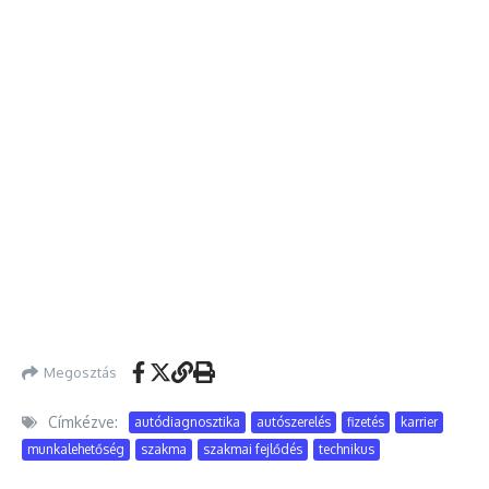
Megosztás
Címkézve:
autódiagnosztika
autószerelés
fizetés
karrier
munkalehetőség
szakma
szakmai fejlődés
technikus