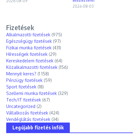
2026-08-09
2026-08-03
Fizetések
Alkalmazotti fizetések
(975)
Egészségügy fizetések
(97)
Fizikai munka fizetések
(431)
Hírességek fizetések
(29)
Kereskedelem fizetések
(64)
Közalkalmazotti fizetések
(156)
Mennyit keres?
(1 158)
Pénzügy fizetések
(59)
Sport fizetések
(18)
Szellemi munka fizetések
(329)
Tech/IT fizetések
(67)
Uncategorized
(2)
Vállalkozás fizetések
(424)
Vendéglátás fizetések
(34)
Legújabb fizetés infók