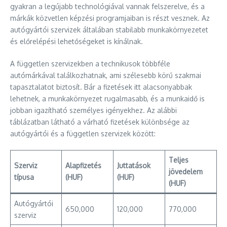
gyakran a legújabb technológiával vannak felszerelve, és a
márkák közvetlen képzési programjaiban is részt vesznek. Az
autógyártói szervizek általában stabilabb munkakörnyezetet
és előrelépési lehetőségeket is kínálnak.
A független szervizekben a technikusok többféle
autómárkával találkozhatnak, ami szélesebb körű szakmai
tapasztalatot biztosít. Bár a fizetések itt alacsonyabbak
lehetnek, a munkakörnyezet rugalmasabb, és a munkaidő is
jobban igazítható személyes igényekhez. Az alábbi
táblázatban látható a várható fizetések különbsége az
autógyártói és a független szervizek között:
Teljes
Szerviz
Alapfizetés
Juttatások
jövedelem
típusa
(HUF)
(HUF)
(HUF)
Autógyártói
650,000
120,000
770,000
szerviz