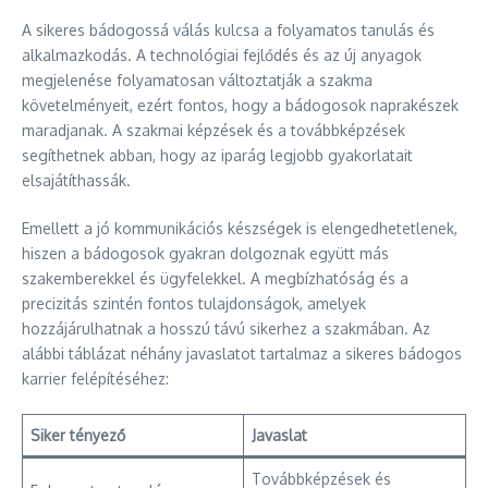
A sikeres bádogossá válás kulcsa a folyamatos tanulás és
alkalmazkodás. A technológiai fejlődés és az új anyagok
megjelenése folyamatosan változtatják a szakma
követelményeit, ezért fontos, hogy a bádogosok naprakészek
maradjanak. A szakmai képzések és a továbbképzések
segíthetnek abban, hogy az iparág legjobb gyakorlatait
elsajátíthassák.
Emellett a jó kommunikációs készségek is elengedhetetlenek,
hiszen a bádogosok gyakran dolgoznak együtt más
szakemberekkel és ügyfelekkel. A megbízhatóság és a
precizitás szintén fontos tulajdonságok, amelyek
hozzájárulhatnak a hosszú távú sikerhez a szakmában. Az
alábbi táblázat néhány javaslatot tartalmaz a sikeres bádogos
karrier felépítéséhez:
Siker tényező
Javaslat
Továbbképzések és