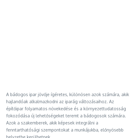
A bádogos ipar jövője ígéretes, különösen azok számára, akik
hajlandóak alkalmazkodni az iparág változásaihoz. Az
építőipar folyamatos növekedése és a környezettudatosság
fokozódása új lehetőségeket teremt a bádogosok számára.
Azok a szakemberek, akik képesek integrálni a
fenntarthatósági szempontokat a munkájukba, előnyösebb
helyzetbe kerülhetnek.