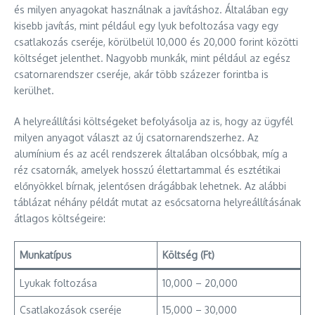
és milyen anyagokat használnak a javításhoz. Általában egy
kisebb javítás, mint például egy lyuk befoltozása vagy egy
csatlakozás cseréje, körülbelül 10,000 és 20,000 forint közötti
költséget jelenthet. Nagyobb munkák, mint például az egész
csatornarendszer cseréje, akár több százezer forintba is
kerülhet.
A helyreállítási költségeket befolyásolja az is, hogy az ügyfél
milyen anyagot választ az új csatornarendszerhez. Az
alumínium és az acél rendszerek általában olcsóbbak, míg a
réz csatornák, amelyek hosszú élettartammal és esztétikai
előnyökkel bírnak, jelentősen drágábbak lehetnek. Az alábbi
táblázat néhány példát mutat az esőcsatorna helyreállításának
átlagos költségeire:
Munkatípus
Költség (Ft)
Lyukak foltozása
10,000 – 20,000
Csatlakozások cseréje
15,000 – 30,000