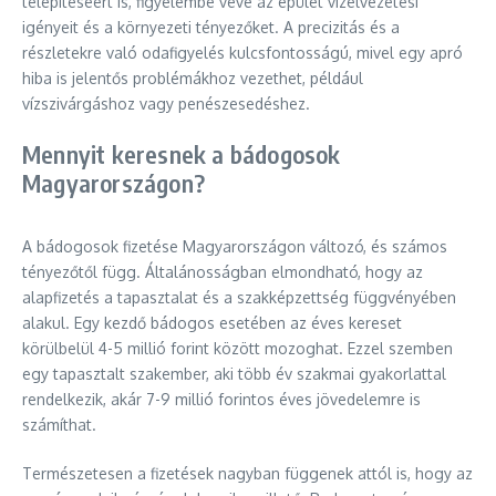
telepítéséért is, figyelembe véve az épület vízelvezetési
igényeit és a környezeti tényezőket. A precizitás és a
részletekre való odafigyelés kulcsfontosságú, mivel egy apró
hiba is jelentős problémákhoz vezethet, például
vízszivárgáshoz vagy penészesedéshez.
Mennyit keresnek a bádogosok
Magyarországon?
A bádogosok fizetése Magyarországon változó, és számos
tényezőtől függ. Általánosságban elmondható, hogy az
alapfizetés a tapasztalat és a szakképzettség függvényében
alakul. Egy kezdő bádogos esetében az éves kereset
körülbelül 4-5 millió forint között mozoghat. Ezzel szemben
egy tapasztalt szakember, aki több év szakmai gyakorlattal
rendelkezik, akár 7-9 millió forintos éves jövedelemre is
számíthat.
Természetesen a fizetések nagyban függenek attól is, hogy az