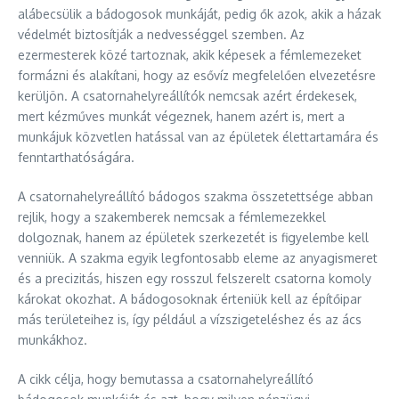
alábecsülik a bádogosok munkáját, pedig ők azok, akik a házak
védelmét biztosítják a nedvességgel szemben. Az
ezermesterek közé tartoznak, akik képesek a fémlemezeket
formázni és alakítani, hogy az esővíz megfelelően elvezetésre
kerüljön. A csatornahelyreállítók nemcsak azért érdekesek,
mert kézműves munkát végeznek, hanem azért is, mert a
munkájuk közvetlen hatással van az épületek élettartamára és
fenntarthatóságára.
A csatornahelyreállító bádogos szakma összetettsége abban
rejlik, hogy a szakemberek nemcsak a fémlemezekkel
dolgoznak, hanem az épületek szerkezetét is figyelembe kell
venniük. A szakma egyik legfontosabb eleme az anyagismeret
és a precizitás, hiszen egy rosszul felszerelt csatorna komoly
károkat okozhat. A bádogosoknak érteniük kell az építőipar
más területeihez is, így például a vízszigeteléshez és az ács
munkákhoz.
A cikk célja, hogy bemutassa a csatornahelyreállító