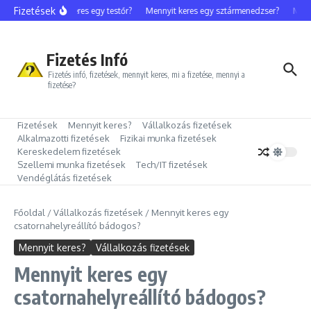
Ugrás a tartalomhoz
Fizetések
Mennyit keres egy testőr?
Mennyit keres egy sztármenedzser?
Mennyi
Fizetés Infó
Fizetés infó, fizetések, mennyit keres, mi a fizetése, mennyi a
fizetése?
Fizetések
Mennyit keres?
Vállalkozás fizetések
Alkalmazotti fizetések
Fizikai munka fizetések
Kereskedelem fizetések
Szellemi munka fizetések
Tech/IT fizetések
Vendéglátás fizetések
Főoldal
/
Vállalkozás fizetések
/
Mennyit keres egy
csatornahelyreállító bádogos?
Mennyit keres?
Vállalkozás fizetések
Mennyit keres egy
csatornahelyreállító bádogos?