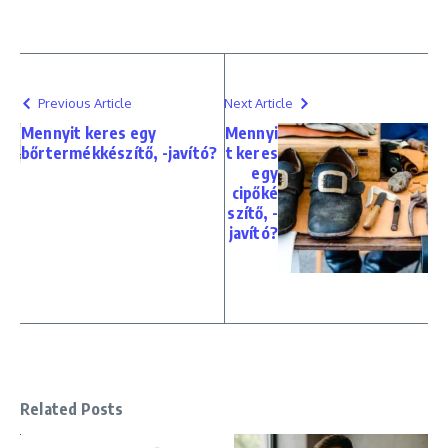
Previous Article
Next Article
Mennyit keres egy
Mennyi
bőrtermékkészítő, -javító?
t keres
egy
cipőké
szítő, -
javító?
Related Posts