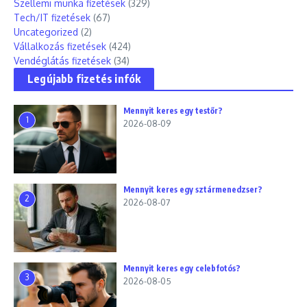
Szellemi munka fizetések
(329)
Tech/IT fizetések
(67)
Uncategorized
(2)
Vállalkozás fizetések
(424)
Vendéglátás fizetések
(34)
Legújabb fizetés infók
Mennyit keres egy testőr?
1
2026-08-09
Mennyit keres egy sztármenedzser?
2
2026-08-07
Mennyit keres egy celebfotós?
3
2026-08-05