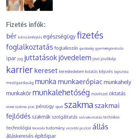
Fizetés infók:
fizetés
bér
egészségügy
bérszámfejtés
foglalkoztatás
foglalkozás
gyermekgondozás
gazdaság
juttatások
jövedelem
ipar
jövőkép
jog
jövő
karrier
kereset
képzés
kereskedelem
kutatás
logisztika
munka
munkaerőpiac
munkahely
mezőgazdaság
munkalehetőség
munkakör
oktatás
művészet
szakma
szakmai
pénzügy
piac
orvosi szakma
sport
fejlődés
szakmák
szolgáltatás
szórakoztatás
technikus
állás
technológia
tudomány
tervezés
vezetői pozíció
építőipar
álláskeresés