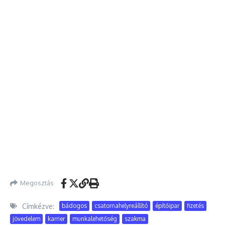
Megosztás
Címkézve:
bádogos
csatornahelyreállító
építőipar
fizetés
jövedelem
karrier
munkalehetőség
szakma