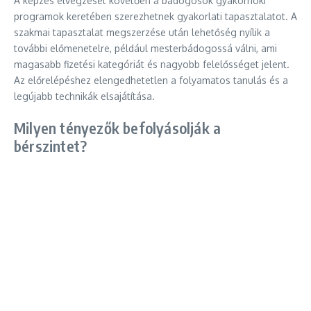
A képzés elvégzését követően a bádogosok gyakornoki
programok keretében szerezhetnek gyakorlati tapasztalatot. A
szakmai tapasztalat megszerzése után lehetőség nyílik a
további előmenetelre, például mesterbádogossá válni, ami
magasabb fizetési kategóriát és nagyobb felelősséget jelent.
Az előrelépéshez elengedhetetlen a folyamatos tanulás és a
legújabb technikák elsajátítása.
Milyen tényezők befolyásolják a
bérszintet?