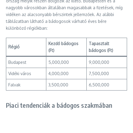
ország melyik részén dolgozik az illető. Budapesten és a
nagyobb városokban általában magasabbak a fizetések, míg
vidéken az alacsonyabb bérszintek jellemzőek. Az alábbi
táblázatban látható a bádogosok várható éves bére
különböző régiókban:
Kezdő bádogos
Tapasztalt
Régió
(Ft)
bádogos (Ft)
Budapest
5,000,000
9,000,000
Vidéki város
4,000,000
7,500,000
Falvak
3,500,000
6,500,000
Piaci tendenciák a bádogos szakmában