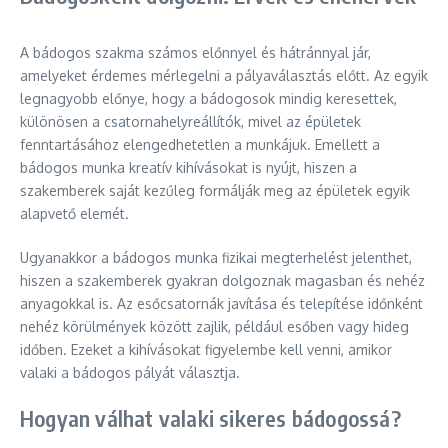
A bádogos szakma számos előnnyel és hátránnyal jár,
amelyeket érdemes mérlegelni a pályaválasztás előtt. Az egyik
legnagyobb előnye, hogy a bádogosok mindig keresettek,
különösen a csatornahelyreállítók, mivel az épületek
fenntartásához elengedhetetlen a munkájuk. Emellett a
bádogos munka kreatív kihívásokat is nyújt, hiszen a
szakemberek saját kezűleg formálják meg az épületek egyik
alapvető elemét.
Ugyanakkor a bádogos munka fizikai megterhelést jelenthet,
hiszen a szakemberek gyakran dolgoznak magasban és nehéz
anyagokkal is. Az esőcsatornák javítása és telepítése időnként
nehéz körülmények között zajlik, például esőben vagy hideg
időben. Ezeket a kihívásokat figyelembe kell venni, amikor
valaki a bádogos pályát választja.
Hogyan válhat valaki sikeres bádogossá?