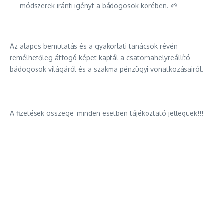
módszerek iránti igényt a bádogosok körében. 🌱
Az alapos bemutatás és a gyakorlati tanácsok révén
remélhetőleg átfogó képet kaptál a csatornahelyreállító
bádogosok világáról és a szakma pénzügyi vonatkozásairól.
A fizetések összegei minden esetben tájékoztató jellegüek!!!