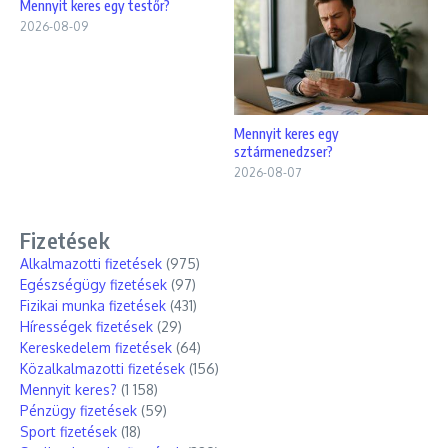
Mennyit keres egy testőr?
2026-08-09
Mennyit keres egy
sztármenedzser?
2026-08-07
Fizetések
Alkalmazotti fizetések
(975)
Egészségügy fizetések
(97)
Fizikai munka fizetések
(431)
Hírességek fizetések
(29)
Kereskedelem fizetések
(64)
Közalkalmazotti fizetések
(156)
Mennyit keres?
(1 158)
Pénzügy fizetések
(59)
Sport fizetések
(18)