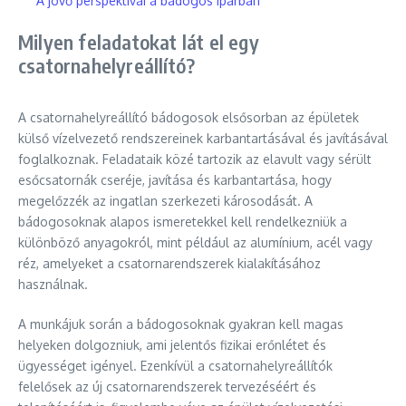
A jövő perspektívái a bádogos iparban
Milyen feladatokat lát el egy
csatornahelyreállító?
A csatornahelyreállító bádogosok elsősorban az épületek
külső vízelvezető rendszereinek karbantartásával és javításával
foglalkoznak. Feladataik közé tartozik az elavult vagy sérült
esőcsatornák cseréje, javítása és karbantartása, hogy
megelőzzék az ingatlan szerkezeti károsodását. A
bádogosoknak alapos ismeretekkel kell rendelkezniük a
különböző anyagokról, mint például az alumínium, acél vagy
réz, amelyeket a csatornarendszerek kialakításához
használnak.
A munkájuk során a bádogosoknak gyakran kell magas
helyeken dolgozniuk, ami jelentős fizikai erőnlétet és
ügyességet igényel. Ezenkívül a csatornahelyreállítók
felelősek az új csatornarendszerek tervezéséért és