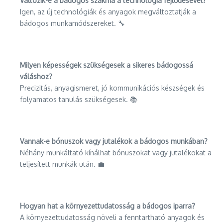
Változik-e a bádogos szakma a technológia fejlődésével?
Igen, az új technológiák és anyagok megváltoztatják a
bádogos munkamódszereket. 🔧
Milyen képességek szükségesek a sikeres bádogossá
váláshoz?
Precizitás, anyagismeret, jó kommunikációs készségek és
folyamatos tanulás szükségesek. 📚
Vannak-e bónuszok vagy jutalékok a bádogos munkában?
Néhány munkáltató kínálhat bónuszokat vagy jutalékokat a
teljesített munkák után. 💼
Hogyan hat a környezettudatosság a bádogos iparra?
A környezettudatosság növeli a fenntartható anyagok és