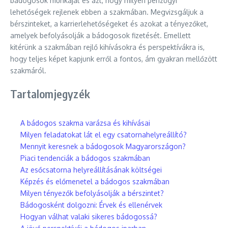
bádogosok munkáját és azt, hogy milyen pénzügyi
lehetőségek rejlenek ebben a szakmában. Megvizsgáljuk a
bérszinteket, a karrierlehetőségeket és azokat a tényezőket,
amelyek befolyásolják a bádogosok fizetését. Emellett
kitérünk a szakmában rejlő kihívásokra és perspektívákra is,
hogy teljes képet kapjunk erről a fontos, ám gyakran mellőzött
szakmáról.
Tartalomjegyzék
A bádogos szakma varázsa és kihívásai
Milyen feladatokat lát el egy csatornahelyreállító?
Mennyit keresnek a bádogosok Magyarországon?
Piaci tendenciák a bádogos szakmában
Az esőcsatorna helyreállításának költségei
Képzés és előmenetel a bádogos szakmában
Milyen tényezők befolyásolják a bérszintet?
Bádogosként dolgozni: Érvek és ellenérvek
Hogyan válhat valaki sikeres bádogossá?