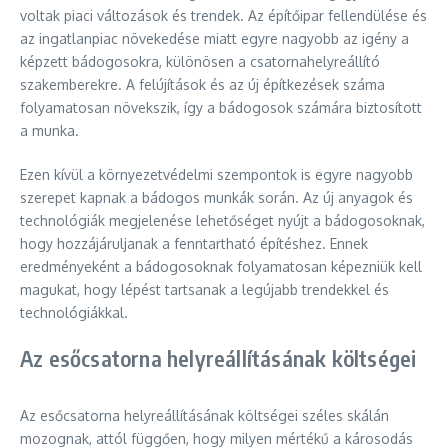
voltak piaci változások és trendek. Az építőipar fellendülése és
az ingatlanpiac növekedése miatt egyre nagyobb az igény a
képzett bádogosokra, különösen a csatornahelyreállító
szakemberekre. A felújítások és az új építkezések száma
folyamatosan növekszik, így a bádogosok számára biztosított
a munka.
Ezen kívül a környezetvédelmi szempontok is egyre nagyobb
szerepet kapnak a bádogos munkák során. Az új anyagok és
technológiák megjelenése lehetőséget nyújt a bádogosoknak,
hogy hozzájáruljanak a fenntartható építéshez. Ennek
eredményeként a bádogosoknak folyamatosan képezniük kell
magukat, hogy lépést tartsanak a legújabb trendekkel és
technológiákkal.
Az esőcsatorna helyreállításának költségei
Az esőcsatorna helyreállításának költségei széles skálán
mozognak, attól függően, hogy milyen mértékű a károsodás