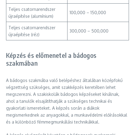
Teljes csatornarendszer
100,000 – 150,000
újraépítése (alumínium)
Teljes csatornarendszer
300,000 – 500,000
újraépítése (réz)
Képzés és előmenetel a bádogos
szakmában
A bádogos szakmába való belépéshez általában középfokú
végzettség szükséges, amit szakképzés keretében lehet
megszerezni. A szakiskolák bádogos képzéseket kínálnak,
ahol a tanulók elsajátíthatják a szükséges technikai és
gyakorlati ismereteket. A képzés során a diákok
megismerkednek az anyagokkal, a munkavédelmi előírásokkal
és a különböző fémmegmunkálási technikákkal.