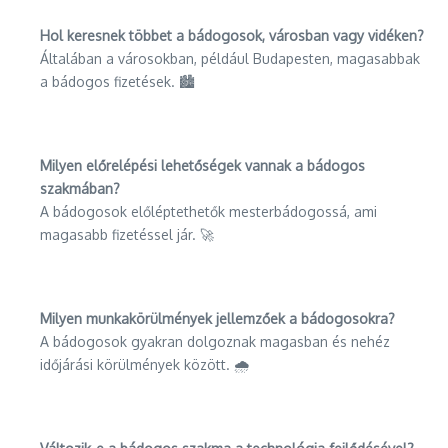
Hol keresnek többet a bádogosok, városban vagy vidéken?
Általában a városokban, például Budapesten, magasabbak
a bádogos fizetések. 🏙️
Milyen előrelépési lehetőségek vannak a bádogos
szakmában?
A bádogosok előléptethetők mesterbádogossá, ami
magasabb fizetéssel jár. 🚀
Milyen munkakörülmények jellemzőek a bádogosokra?
A bádogosok gyakran dolgoznak magasban és nehéz
időjárási körülmények között. 🌧️