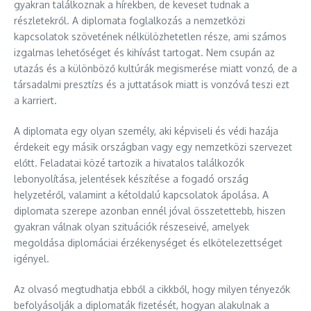
gyakran találkoznak a hírekben, de keveset tudnak a
részletekről. A diplomata foglalkozás a nemzetközi
kapcsolatok szövetének nélkülözhetetlen része, ami számos
izgalmas lehetőséget és kihívást tartogat. Nem csupán az
utazás és a különböző kultúrák megismerése miatt vonzó, de a
társadalmi presztízs és a juttatások miatt is vonzóvá teszi ezt
a karriert.
A diplomata egy olyan személy, aki képviseli és védi hazája
érdekeit egy másik országban vagy egy nemzetközi szervezet
előtt. Feladatai közé tartozik a hivatalos találkozók
lebonyolítása, jelentések készítése a fogadó ország
helyzetéről, valamint a kétoldalú kapcsolatok ápolása. A
diplomata szerepe azonban ennél jóval összetettebb, hiszen
gyakran válnak olyan szituációk részeseivé, amelyek
megoldása diplomáciai érzékenységet és elkötelezettséget
igényel.
Az olvasó megtudhatja ebből a cikkből, hogy milyen tényezők
befolyásolják a diplomaták fizetését, hogyan alakulnak a