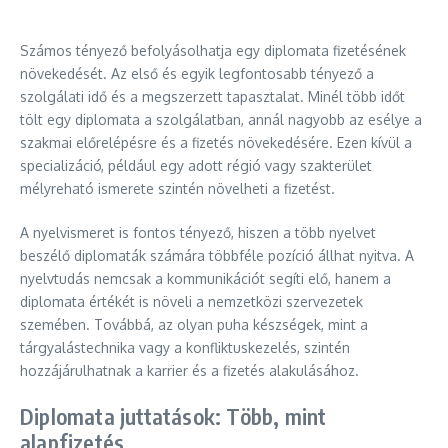
Számos tényező befolyásolhatja egy diplomata fizetésének
növekedését. Az első és egyik legfontosabb tényező a
szolgálati idő és a megszerzett tapasztalat. Minél több időt
tölt egy diplomata a szolgálatban, annál nagyobb az esélye a
szakmai előrelépésre és a fizetés növekedésére. Ezen kívül a
specializáció, például egy adott régió vagy szakterület
mélyreható ismerete szintén növelheti a fizetést.
A nyelvismeret is fontos tényező, hiszen a több nyelvet
beszélő diplomaták számára többféle pozíció állhat nyitva. A
nyelvtudás nemcsak a kommunikációt segíti elő, hanem a
diplomata értékét is növeli a nemzetközi szervezetek
szemében. Továbbá, az olyan puha készségek, mint a
tárgyalástechnika vagy a konfliktuskezelés, szintén
hozzájárulhatnak a karrier és a fizetés alakulásához.
Diplomata juttatások: Több, mint
alapfizetés