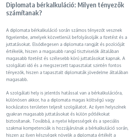
Diplomata bérkalkuláció: Milyen tényezők
számítanak?
A diplomata bérkalkuláció során számos tényezőt vesznek
figyelembe, amelyek közvetlenül befolyásolják a fizetést és a
juttatásokat. Elsődlegesen a diplomata rangját és pozícióját
értékelik, hiszen a magasabb rangú tisztviselők általában
magasabb fizetést és szélesebb körű juttatásokat kapnak. A
szolgálati idő és a megszerzett tapasztalat szintén fontos
tényezők, hiszen a tapasztalt diplomaták jövedelme általában
magasabb.
A szolgálati hely is jelentős hatással van a bérkalkulációra,
különösen akkor, ha a diplomata magas költségű vagy
kockázatos területen teljesít szolgálatot. Az ilyen helyszínek
gyakran magasabb juttatásokat és külön pótlékokat
biztosítanak. Továbbá, a nyelvi képességek és a speciális
szakmai kompetenciák is hozzájárulnak a bérkalkuláció során,
hiszen az ilyen készségek növelik a diplomata értékét a