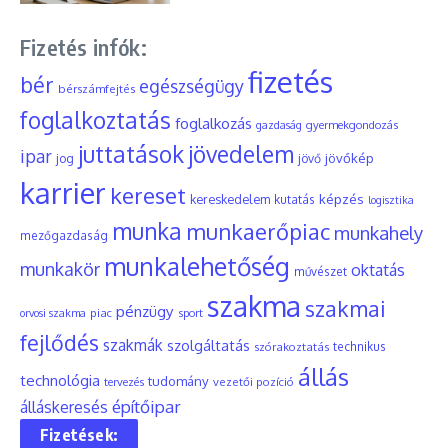
Fizetés infók:
fizetés
bér
egészségügy
bérszámfejtés
foglalkoztatás
foglalkozás
gyermekgondozás
gazdaság
juttatások
jövedelem
ipar
jövőkép
jog
jövő
karrier
kereset
képzés
kereskedelem
kutatás
logisztika
munka
munkaerőpiac
munkahely
mezőgazdaság
munkalehetőség
munkakör
oktatás
művészet
szakma
szakmai
pénzügy
piac
orvosi szakma
sport
fejlődés
szakmák
szolgáltatás
szórakoztatás
technikus
állás
technológia
tudomány
tervezés
vezetői pozíció
építőipar
álláskeresés
Fizetések: