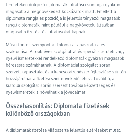
területeken dolgozó diplomaták juttatási csomagja gyakran
magasabb a megnövekedett kockázatok miatt. Emellett a
diplomata rangja és pozíciója is jelentős tényező: magasabb
rangú diplomaták, mint például a nagykövetek, általában
magasabb fizetést és juttatásokat kapnak.
Másik fontos szempont a diplomata tapasztalata és
szaktudása. A több éves szolgálattal és speciális területi vagy
nyelvi ismeretekkel rendelkező diplomaták gyakran magasabb
bérezésre számíthatnak. A diplomáciai szolgálat során
szerzett tapasztalat és a kapcsolatrendszer fejlesztése szintén
hozzájárulhat a fizetési szint növekedéséhez. Továbbá, a
külföldi szolgálat során szerzett további képzettségek és
nyelvismeretek is növelhetik a jövedelmet.
Összehasonlítás: Diplomata fizetések
különböző országokban
A diplomaták fizetése világszerte jelentős eltéréseket mutat,