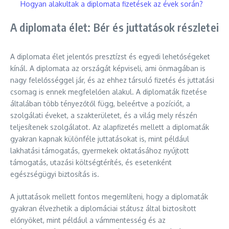
Hogyan alakultak a diplomata fizetések az évek során?
A diplomata élet: Bér és juttatások részletei
A diplomata élet jelentős presztízst és egyedi lehetőségeket
kínál. A diplomata az országát képviseli, ami önmagában is
nagy felelősséggel jár, és az ehhez társuló fizetés és juttatási
csomag is ennek megfelelően alakul. A diplomaták fizetése
általában több tényezőtől függ, beleértve a pozíciót, a
szolgálati éveket, a szakterületet, és a világ mely részén
teljesítenek szolgálatot. Az alapfizetés mellett a diplomaták
gyakran kapnak különféle juttatásokat is, mint például
lakhatási támogatás, gyermekek oktatásához nyújtott
támogatás, utazási költségtérítés, és esetenként
egészségügyi biztosítás is.
A juttatások mellett fontos megemlíteni, hogy a diplomaták
gyakran élvezhetik a diplomáciai státusz által biztosított
előnyöket, mint például a vámmentesség és az