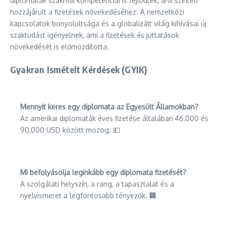
diplomaták szakmai kompetenciái is fejlődtek, ami szintén
hozzájárult a fizetések növekedéséhez. A nemzetközi
kapcsolatok bonyolultsága és a globalizált világ kihívásai új
szaktudást igényelnek, ami a fizetések és juttatások
növekedését is előmozdította.
Gyakran Ismételt Kérdések (GYIK)
Mennyit keres egy diplomata az Egyesült Államokban?
Az amerikai diplomaták éves fizetése általában 46,000 és
90,000 USD között mozog. 💵
Mi befolyásolja leginkább egy diplomata fizetését?
A szolgálati helyszín, a rang, a tapasztalat és a
nyelvismeret a legfontosabb tényezők. 🏢