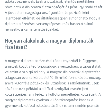
adókedvezmények. Ezek a juttatások jelentős mértékben
növelhetik a diplomata életminőségét és pénzügyi stabilitását.
A jövedelem nagysága országonként és pozíciónként
jelentősen eltérhet, de általánosságban elmondható, hogy a
diplomata fizetések versenyképesek más hasonló szintű
nemzetközi karrierlehetőségekkel.
Hogyan alakulnak a magyar diplomaták
fizetései?
A magyar diplomaták fizetései több tényezőtől is függenek,
amelyek közül a legfontosabbak a végzettség, a tapasztalat,
valamint a szolgálati hely. A magyar diplomaták alapfizetése
átlagosan évente körülbelül 10-15 millió forint között mozog,
amire különféle pótlékok és juttatások is rakódhatnak. Ezek
közé tartozik például a külföldi szolgálat esetén járó
költségtérítés, ami fedezi a külföldi megélhetés költségeit. A
magyar diplomaták gyakran külön támogatást kapnak a
gyermekeik külföldi iskoláztatásához is, ami szintén jelentős