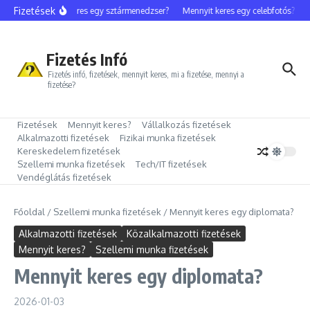
Ugrás a tartalomhoz
Fizetések
Mennyit keres egy sztármenedzser?
Mennyit keres egy celebfotós?
Me
Fizetés Infó
Fizetés infó, fizetések, mennyit keres, mi a fizetése, mennyi a
fizetése?
Fizetések
Mennyit keres?
Vállalkozás fizetések
Alkalmazotti fizetések
Fizikai munka fizetések
Kereskedelem fizetések
Szellemi munka fizetések
Tech/IT fizetések
Vendéglátás fizetések
Főoldal
/
Szellemi munka fizetések
/
Mennyit keres egy diplomata?
Alkalmazotti fizetések
Közalkalmazotti fizetések
Mennyit keres?
Szellemi munka fizetések
Mennyit keres egy diplomata?
2026-01-03