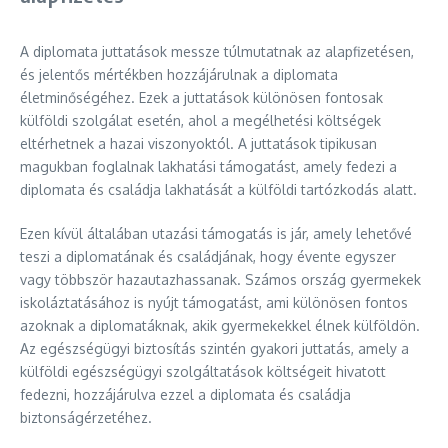
A diplomata juttatások messze túlmutatnak az alapfizetésen,
és jelentős mértékben hozzájárulnak a diplomata
életminőségéhez. Ezek a juttatások különösen fontosak
külföldi szolgálat esetén, ahol a megélhetési költségek
eltérhetnek a hazai viszonyoktól. A juttatások tipikusan
magukban foglalnak lakhatási támogatást, amely fedezi a
diplomata és családja lakhatását a külföldi tartózkodás alatt.
Ezen kívül általában utazási támogatás is jár, amely lehetővé
teszi a diplomatának és családjának, hogy évente egyszer
vagy többször hazautazhassanak. Számos ország gyermekek
iskoláztatásához is nyújt támogatást, ami különösen fontos
azoknak a diplomatáknak, akik gyermekekkel élnek külföldön.
Az egészségügyi biztosítás szintén gyakori juttatás, amely a
külföldi egészségügyi szolgáltatások költségeit hivatott
fedezni, hozzájárulva ezzel a diplomata és családja
biztonságérzetéhez.