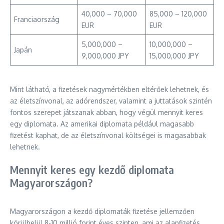
40,000 – 70,000
85,000 – 120,000
Franciaország
EUR
EUR
5,000,000 –
10,000,000 –
Japán
9,000,000 JPY
15,000,000 JPY
Mint látható, a fizetések nagymértékben eltérőek lehetnek, és
az életszínvonal, az adórendszer, valamint a juttatások szintén
fontos szerepet játszanak abban, hogy végül mennyit keres
egy diplomata. Az amerikai diplomata például magasabb
fizetést kaphat, de az életszínvonal költségei is magasabbak
lehetnek.
Mennyit keres egy kezdő diplomata
Magyarországon?
Magyarországon a kezdő diplomaták fizetése jellemzően
körülbelül 8-10 millió forint éves szinten, ami az alapfizetés