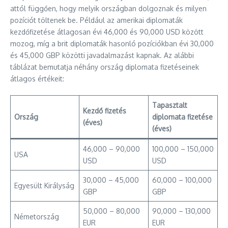
attól függően, hogy melyik országban dolgoznak és milyen
pozíciót töltenek be. Például az amerikai diplomaták
kezdőfizetése átlagosan évi 46,000 és 90,000 USD között
mozog, míg a brit diplomaták hasonló pozíciókban évi 30,000
és 45,000 GBP közötti javadalmazást kapnak. Az alábbi
táblázat bemutatja néhány ország diplomata fizetéseinek
átlagos értékeit:
Tapasztalt
Kezdő fizetés
Ország
diplomata fizetése
(éves)
(éves)
46,000 – 90,000
100,000 – 150,000
USA
USD
USD
30,000 – 45,000
60,000 – 100,000
Egyesült Királyság
GBP
GBP
50,000 – 80,000
90,000 – 130,000
Németország
EUR
EUR