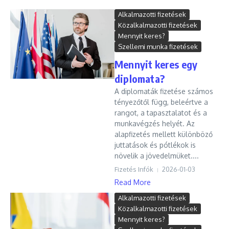
Alkalmazotti fizetések
Közalkalmazotti fizetések
Mennyit keres?
Szellemi munka fizetések
Mennyit keres egy
diplomata?
A diplomaták fizetése számos
tényezőtől függ, beleértve a
rangot, a tapasztalatot és a
munkavégzés helyét. Az
alapfizetés mellett különböző
juttatások és pótlékok is
növelik a jövedelmüket....
Fizetés Infók
2026-01-03
Read More
Alkalmazotti fizetések
Közalkalmazotti fizetések
Mennyit keres?