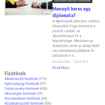
Szellemi munka fizetések
Mennyit keres egy
diplomata?
A diplomaták bérezése számos
tényezőtől függ, beleértve a
pozíció szintjét, az
állomáshelyet és a
képzettséget. Miközben az
alapfizetés jóval az átlag felett
van, különböző pótlékok és
juttatások is n...
Fizetés Infók
2025-12-10
Read More
Fizetések
Alkalmazotti fizetések
(974)
Egészségügy fizetések
(97)
Fizikai munka fizetések
(430)
Hírességek fizetések
(29)
Kereskedelem fizetések
(64)
Közalkalmazotti fizetések
(156)