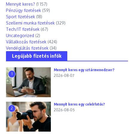
Mennyit keres?
(1 157)
Pénzügy fizetések
(59)
Sport fizetések
(18)
Szellemi munka fizetések
(329)
Tech/IT fizetések
(67)
Uncategorized
(2)
Vállalkozás fizetések
(424)
Vendéglátás fizetések
(34)
Legújabb fizetés infók
Mennyit keres egy sztármenedzser?
1
2026-08-07
Mennyit keres egy celebfotós?
2
2026-08-05