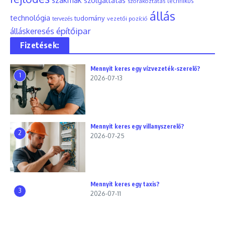
szakmák
szolgáltatás
szórakoztatás
technikus
állás
technológia
tudomány
tervezés
vezetői pozíció
építőipar
álláskeresés
Fizetések:
Mennyit keres egy vízvezeték-szerelő?
1
2026-07-13
Mennyit keres egy villanyszerelő?
2
2026-07-25
Mennyit keres egy taxis?
3
2026-07-11