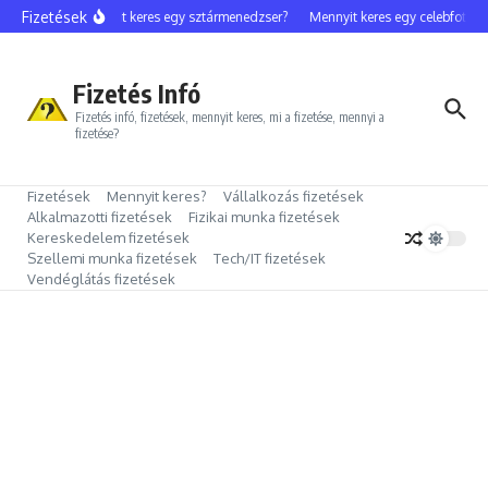
Ugrás a tartalomhoz
Fizetések
Mennyit keres egy sztármenedzser?
Mennyit keres egy celebfotós?
Fizetés Infó
Fizetés infó, fizetések, mennyit keres, mi a fizetése, mennyi a
fizetése?
Fizetések
Mennyit keres?
Vállalkozás fizetések
Alkalmazotti fizetések
Fizikai munka fizetések
Kereskedelem fizetések
Szellemi munka fizetések
Tech/IT fizetések
Vendéglátás fizetések