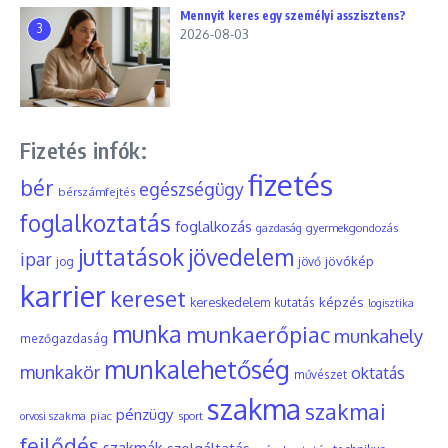
Mennyit keres egy személyi asszisztens?
3
2026-08-03
Fizetés infók:
fizetés
bér
egészségügy
bérszámfejtés
foglalkoztatás
foglalkozás
gyermekgondozás
gazdaság
juttatások
jövedelem
ipar
jövőkép
jog
jövő
karrier
kereset
képzés
kereskedelem
kutatás
logisztika
munka
munkaerőpiac
munkahely
mezőgazdaság
munkalehetőség
munkakör
oktatás
művészet
szakma
szakmai
pénzügy
piac
orvosi szakma
sport
fejlődés