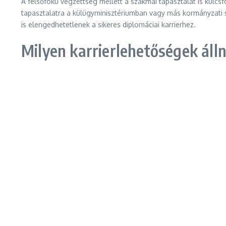
A felsőfokú végzettség mellett a szakmai tapasztalat is kul
tapasztalatra a külügyminisztériumban vagy más kormányzati s
is elengedhetetlenek a sikeres diplomáciai karrierhez.
Milyen karrierlehetőségek áll