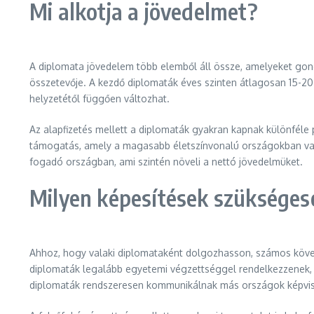
Mi alkotja a jövedelmet?
A diplomata jövedelem több elemből áll össze, amelyeket gon
összetevője. A kezdő diplomaták éves szinten átlagosan 15-20 
helyzetétől függően változhat.
Az alapfizetés mellett a diplomaták gyakran kapnak különféle 
támogatás, amely a magasabb életszínvonalú országokban való
fogadó országban, ami szintén növeli a nettó jövedelmüket.
Milyen képesítések szükséges
Ahhoz, hogy valaki diplomataként dolgozhasson, számos követe
diplomaták legalább egyetemi végzettséggel rendelkezzenek, 
diplomaták rendszeresen kommunikálnak más országok képvise