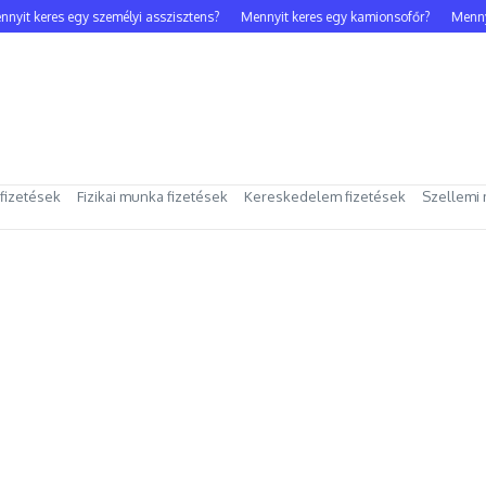
t keres egy személyi asszisztens?
Mennyit keres egy kamionsofőr?
Mennyit k
 fizetések
Fizikai munka fizetések
Kereskedelem fizetések
Szellemi 