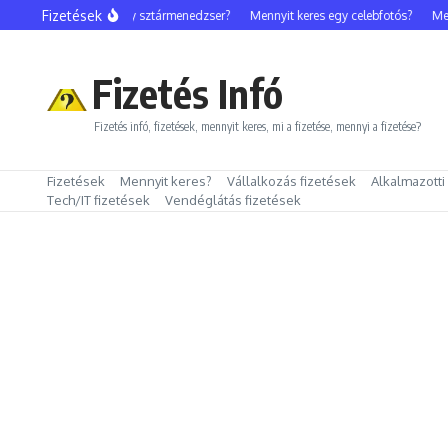
Ugrás a tartalomhoz
Fizetések
Mennyit keres egy sztármenedzser?
Mennyit keres egy celebfotós?
Mennyi
Fizetés Infó
Fizetés infó, fizetések, mennyit keres, mi a fizetése, mennyi a fizetése?
Fizetések
Mennyit keres?
Vállalkozás fizetések
Alkalmazotti
Tech/IT fizetések
Vendéglátás fizetések