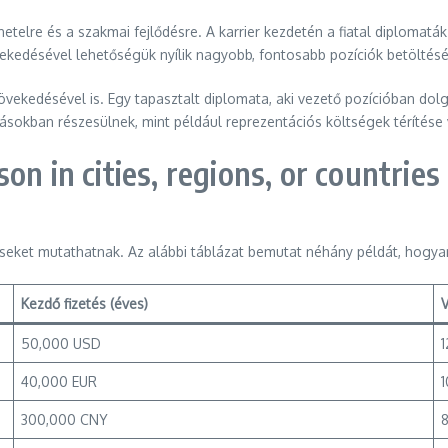
netelre és a szakmai fejlődésre. A karrier kezdetén a fiatal diplomat
ekedésével lehetőségük nyílik nagyobb, fontosabb pozíciók betöltés
vekedésével is. Egy tapasztalt diplomata, aki vezető pozícióban dolg
atásokban részesülnek, mint például reprezentációs költségek téríté
n in cities, regions, or countries
éréseket mutathatnak. Az alábbi táblázat bemutat néhány példát, hogy
Kezdő fizetés (éves)
V
50,000 USD
40,000 EUR
300,000 CNY