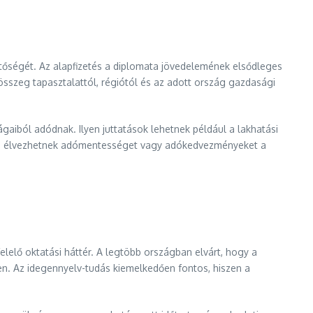
tőségét. Az alapfizetés a diplomata jövedelemének elsődleges
összeg tapasztalattól, régiótól és az adott ország gazdasági
gaiból adódnak. Ilyen juttatások lehetnek például a lakhatási
kran élvezhetnek adómentességet vagy adókedvezményeket a
elő oktatási háttér. A legtöbb országban elvárt, hogy a
n. Az idegennyelv-tudás kiemelkedően fontos, hiszen a