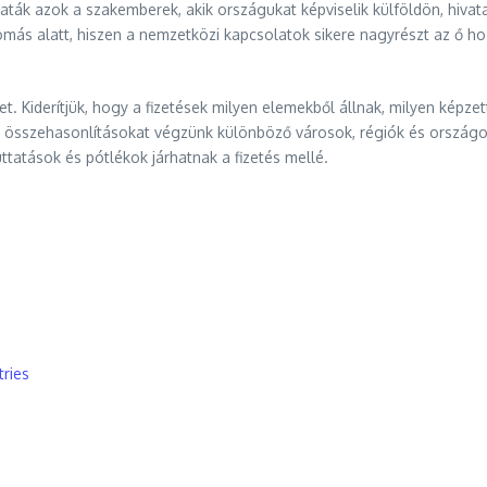
aták azok a szakemberek, akik országukat képviselik külföldön, hiva
s alatt, hiszen a nemzetközi kapcsolatok sikere nagyrészt az ő ho
. Kiderítjük, hogy a fizetések milyen elemekből állnak, milyen képze
 összehasonlításokat végzünk különböző városok, régiók és országok 
ttatások és pótlékok járhatnak a fizetés mellé.
tries