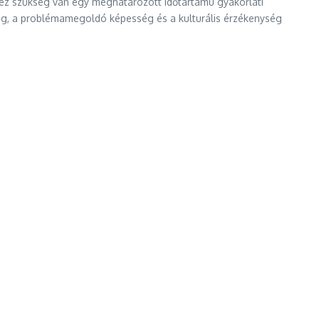
ez szükség van egy meghatározott időtartamú gyakorlati
ség, a problémamegoldó képesség és a kulturális érzékenység