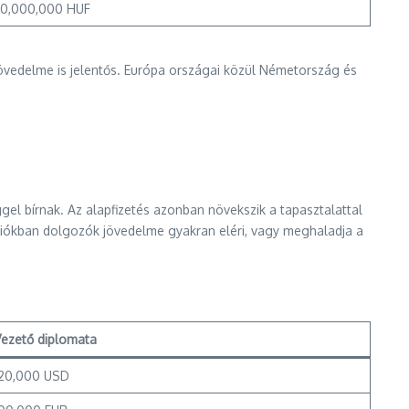
30,000,000 HUF
övedelme is jelentős. Európa országai közül Németország és
el bírnak. Az alapfizetés azonban növekszik a tapasztalattal
zíciókban dolgozók jövedelme gyakran eléri, vagy meghaladja a
Vezető diplomata
120,000 USD