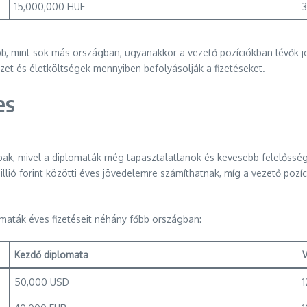
15,000,000 HUF
b, mint sok más országban, ugyanakkor a vezető pozíciókban lévők j
zet és életköltségek mennyiben befolyásolják a fizetéseket.
es
bak, mivel a diplomaták még tapasztalatlanok és kevesebb felelősségg
illió forint közötti éves jövedelemre számíthatnak, míg a vezető po
omaták éves fizetéseit néhány főbb országban:
Kezdő diplomata
50,000 USD