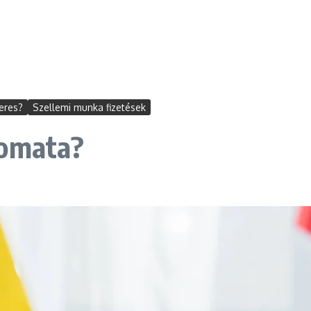
eres?
Szellemi munka fizetések
lomata?