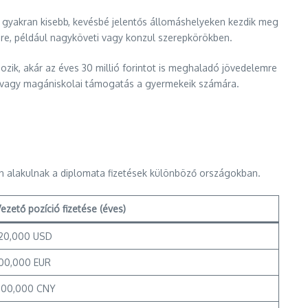
ák gyakran kisebb, kevésbé jelentős állomáshelyeken kezdik meg
ére, például nagyköveti vagy konzul szerepkörökben.
ozik, akár az éves 30 millió forintot is meghaladó jövedelemre
se vagy magániskolai támogatás a gyermekeik számára.
an alakulnak a diplomata fizetések különböző országokban.
ezető pozíció fizetése (éves)
120,000 USD
100,000 EUR
800,000 CNY