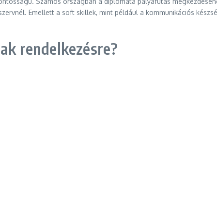
csfontosságú. Számos országban a diplomata pályafutás megkezdéséh
zervnél. Emellett a soft skillek, mint például a kommunikációs kész
nak rendelkezésre?