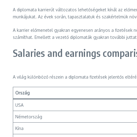
A diplomata karrierút változatos lehetőségeket kínál az előme
munkájukat. Az évek során, tapasztalatuk és szakértelmük növ
A karrier előmenetel gyakran egyenesen arányos a fizetések nö
számíthat. Emellett a vezető diplomaták gyakran további jutt
Salaries and earnings compariso
A világ különböző részein a diplomata fizetések jelentős elt
Ország
USA
Németország
Kína