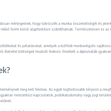
dosan mérlegelnek, hogy tükrözzék a munka összetettségét és jelen
millió forint körüli alapfizetésre számíthatnak. Természetesen ez az 
pótlékokat és juttatásokat, amelyek a külföldi munkavégzés sajátossá
 életvitel költségeit hivatott fedezni. Emellett a diplomaták gya
ek?
lménynek meg kell felelnie. Az egyik legfontosabb tényező a megfel
gyakran nemzetközi kapcsolatok, politikatudomány vagy jogi területe
lőivel.