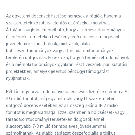
Az egyetemi docensek fizetése nemcsak a régiók, hanem a
szakterületek között is jelentős eltéréseket mutathat.
Általánosságban elmondható, hogy a természettudományos
és mérnöki területeken tevékenykedő docensek magasabb
jövedelemre számíthatnak, mint azok, akik a
bölcsészettudományok vagy a társadalomtudományok
területén dolgoznak. Ennek oka, hogy a természettudományok
és a mérnöki tudományok gyakran részt vesznek ipari kutatási
projektekben, amelyek jelentős pénzügyi támogatást
nyújthatnak.
Például egy orvostudományi docens éves fizetése elérheti a 9-
10 millió forintot, míg egy mérnöki vagy IT szakterületen
dolgozó docens esetében ez az összeg akár a 11-12 millió
forintot is meghaladhatja. Ezzel szemben a bölcsészet- vagy
társadalomtudományi területeken dolgozók ennél
alacsonyabb, 7-8 millió forintos éves jövedelemmel
számolhatnak. Az alábbi táblázat összefoglalja a tipikus