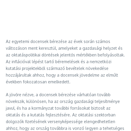
Az egyetemi docensek bérezése az évek során számos
változáson ment keresztül, amelyeket a gazdasági helyzet és
az oktatáspolitikai döntések jelentős mértékben befolyásoltak.
Az inflációval lépést tartó béremelések és a nemzetközi
kutatási projektekből származó bevételek növekedése
hozzájárultak ahhoz, hogy a docensek jövedelme az elmúlt
években fokozatosan emelkedett.
A jövőre nézve, a docensek bérezése várhatóan tovább
növekszik, különösen, ha az ország gazdasági teljesítménye
javul, és ha a kormányzat további forrásokat biztosít az
oktatás és a kutatás fejlesztésére. Az oktatási szektorban
dolgozók fizetésének versenyképessége elengedhetetlen
ahhoz, hogy az ország továbbra is vonzó legyen a tehetséges