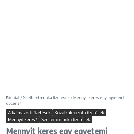
Főoldal
/
Szellemi munka fizetések
/
Mennyit keres egy egyetemi
docens?
Alkalmazotti fizetések
Közalkalmazotti fizetések
Mennyit keres?
Szellemi munka fizetések
Mennyit keres egy egyetemi