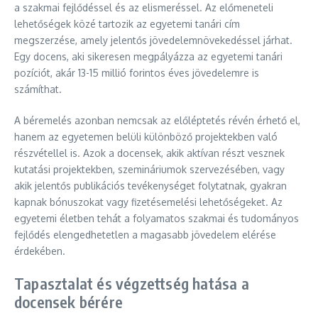
a szakmai fejlődéssel és az elismeréssel. Az előmeneteli
lehetőségek közé tartozik az egyetemi tanári cím
megszerzése, amely jelentős jövedelemnövekedéssel járhat.
Egy docens, aki sikeresen megpályázza az egyetemi tanári
pozíciót, akár 13-15 millió forintos éves jövedelemre is
számíthat.
A béremelés azonban nemcsak az előléptetés révén érhető el,
hanem az egyetemen belüli különböző projektekben való
részvétellel is. Azok a docensek, akik aktívan részt vesznek
kutatási projektekben, szemináriumok szervezésében, vagy
akik jelentős publikációs tevékenységet folytatnak, gyakran
kapnak bónuszokat vagy fizetésemelési lehetőségeket. Az
egyetemi életben tehát a folyamatos szakmai és tudományos
fejlődés elengedhetetlen a magasabb jövedelem elérése
érdekében.
Tapasztalat és végzettség hatása a
docensek bérére