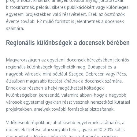
programokat kínálnak, amelyek további anyagi juttatásokat
biztosíthatnak, például sikeres publikációkért vagy különleges
egyetemi projektekben való részvételért. Ezek az ösztönzők
évente további 1-2 millió forintot is jelenthetnek a docensek
számára.
Regionális különbségek a docensek bérében
Magyarországon az egyetemi docensek bérezésében jelentős
regionális különbségek figyelhetők meg. Budapest és a
nagyobb városok, mint például Szeged, Debrecen vagy Pécs,
általában magasabb fizetést kínálnak a docensek számára.
Ennek oka részben a helyi megélhetési költségek
különbségeiben keresendő, valamint abban, hogy a nagyobb
városok egyetemei gyakran részt vesznek nemzetközi kutatási
projektekben, amelyek további forrásokat biztosítanak.
Vidékiesebb régiókban, ahol kisebb egyetemek találhatók, a
docensek fizetése alacsonyabb lehet, gyakran 10-20%-kal is
elmaradhat a fővárosi bérektől. Ez a különbség azonban