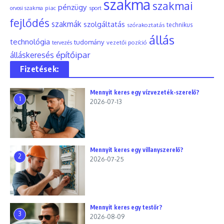
szakma
szakmai
pénzügy
piac
orvosi szakma
sport
fejlődés
szakmák
szolgáltatás
szórakoztatás
technikus
állás
technológia
tudomány
tervezés
vezetői pozíció
építőipar
álláskeresés
Fizetések:
Mennyit keres egy vízvezeték-szerelő?
1
2026-07-13
Mennyit keres egy villanyszerelő?
2
2026-07-25
Mennyit keres egy testőr?
3
2026-08-09