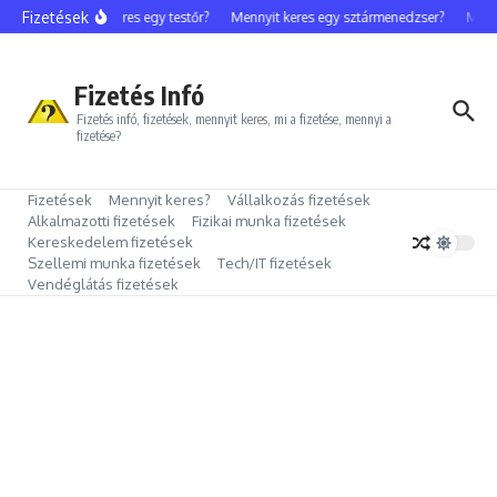
Ugrás a tartalomhoz
Fizetések
Mennyit keres egy testőr?
Mennyit keres egy sztármenedzser?
Mennyi
Fizetés Infó
Fizetés infó, fizetések, mennyit keres, mi a fizetése, mennyi a
fizetése?
Fizetések
Mennyit keres?
Vállalkozás fizetések
Alkalmazotti fizetések
Fizikai munka fizetések
Kereskedelem fizetések
Szellemi munka fizetések
Tech/IT fizetések
Vendéglátás fizetések