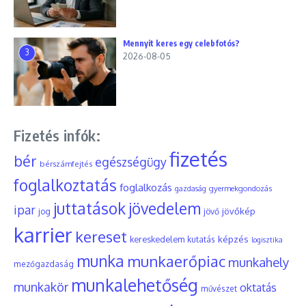
Mennyit keres egy celebfotós?
3
2026-08-05
Fizetés infók:
fizetés
bér
egészségügy
bérszámfejtés
foglalkoztatás
foglalkozás
gyermekgondozás
gazdaság
juttatások
jövedelem
ipar
jövőkép
jog
jövő
karrier
kereset
képzés
kereskedelem
kutatás
logisztika
munka
munkaerőpiac
munkahely
mezőgazdaság
munkalehetőség
munkakör
oktatás
művészet