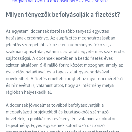
Hogyan változott a docensek bére az évek során?
Milyen tényezők befolyásolják a fizetést?
Az egyetemi docensek fizetése több tényező együttes
hatásának eredménye. Az alapfizetés meghatározásában
jelentős szerepet játszik az elért tudományos fokozat, a
szakmai tapasztalat, valamint az adott egyetem és szakterület
sajátosságai. A docensek esetében a kezdő fizetés éves
szinten általában 6-8 millió forint között mozoghat, amely az
évek előrehaladtával és a tapasztalat gyarapodásával
növekedhet. A fizetés emellett függhet az egyetem méretétől
és hírnevétől is, valamint attól, hogy az intézmény melyik
régióban helyezkedik el.
A docensek jövedelmét továbbá befolyásolhatják a
megpályázott projektekből és kutatásokból származó
bevételek, a publikációs tevékenység, valamint az oktatói
teljesítmény. Egyes egyetemek különböző ösztönző