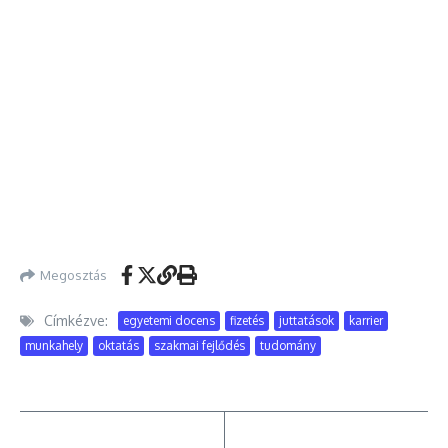
Megosztás
Címkézve:
egyetemi docens
fizetés
juttatások
karrier
munkahely
oktatás
szakmai fejlődés
tudomány