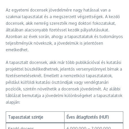
Az egyetemi docensek jövedelmére nagy hatással van a
szakmai tapasztalat és a megszerzett végzettségek. A kezdő
docensek, akik nemrég szerezték meg doktori fokozatukat,
általában alacsonyabb fizetéssel kezdik pályafutásukat.
Azonban az évek során, ahogy a tapasztalatuk és tudományos
teljesítményük növekszik, a jövedelmük is jelentősen
emelkedhet.
A tapasztalt docensek, akik már több publikációval és kutatási
projekttel büszkélkedhetnek, jelentős versenyelőnnyel bírnak a
fizetésemeléseknél. Emellett a nemzetközi tapasztalatok,
például külföldi kutatási ösztöndíjak vagy vendégtanári
pozíciók, szintén növelhetik a docensek jövedelmét. Az alábbi
táblázat bemutatja a jövedelmi különbségeket a tapasztalatok
alapján:
Tapasztalat szintje
Éves átlagfizetés (HUF)
Kezdő docens
6,000,000 – 7,000,000