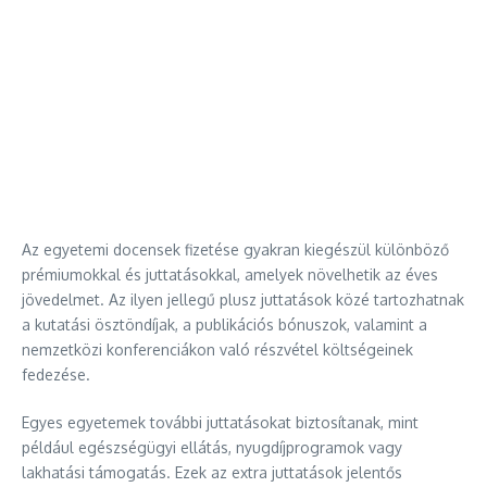
Az egyetemi docensek fizetése gyakran kiegészül különböző
prémiumokkal és juttatásokkal, amelyek növelhetik az éves
jövedelmet. Az ilyen jellegű plusz juttatások közé tartozhatnak
a kutatási ösztöndíjak, a publikációs bónuszok, valamint a
nemzetközi konferenciákon való részvétel költségeinek
fedezése.
Egyes egyetemek további juttatásokat biztosítanak, mint
például egészségügyi ellátás, nyugdíjprogramok vagy
lakhatási támogatás. Ezek az extra juttatások jelentős