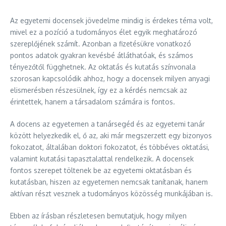
Az egyetemi docensek jövedelme mindig is érdekes téma volt,
mivel ez a pozíció a tudományos élet egyik meghatározó
szereplőjének számít. Azonban a fizetésükre vonatkozó
pontos adatok gyakran kevésbé átláthatóak, és számos
tényezőtől függhetnek. Az oktatás és kutatás színvonala
szorosan kapcsolódik ahhoz, hogy a docensek milyen anyagi
elismerésben részesülnek, így ez a kérdés nemcsak az
érintettek, hanem a társadalom számára is fontos.
A docens az egyetemen a tanársegéd és az egyetemi tanár
között helyezkedik el, ő az, aki már megszerzett egy bizonyos
fokozatot, általában doktori fokozatot, és többéves oktatási,
valamint kutatási tapasztalattal rendelkezik. A docensek
fontos szerepet töltenek be az egyetemi oktatásban és
kutatásban, hiszen az egyetemen nemcsak tanítanak, hanem
aktívan részt vesznek a tudományos közösség munkájában is.
Ebben az írásban részletesen bemutatjuk, hogy milyen