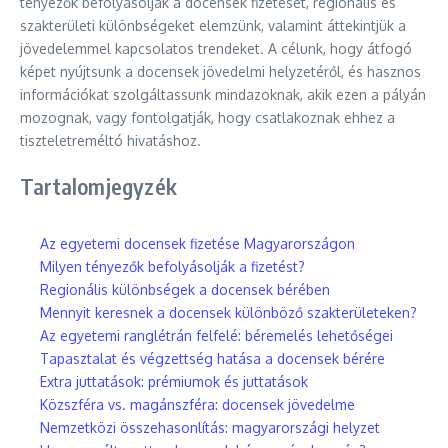
tényezők befolyásolják a docensek fizetését, regionális és
szakterületi különbségeket elemzünk, valamint áttekintjük a
jövedelemmel kapcsolatos trendeket. A célunk, hogy átfogó
képet nyújtsunk a docensek jövedelmi helyzetéről, és hasznos
információkat szolgáltassunk mindazoknak, akik ezen a pályán
mozognak, vagy fontolgatják, hogy csatlakoznak ehhez a
tiszteletreméltó hivatáshoz.
Tartalomjegyzék
Az egyetemi docensek fizetése Magyarországon
Milyen tényezők befolyásolják a fizetést?
Regionális különbségek a docensek bérében
Mennyit keresnek a docensek különböző szakterületeken?
Az egyetemi ranglétrán felfelé: béremelés lehetőségei
Tapasztalat és végzettség hatása a docensek bérére
Extra juttatások: prémiumok és juttatások
Közszféra vs. magánszféra: docensek jövedelme
Nemzetközi összehasonlítás: magyarországi helyzet