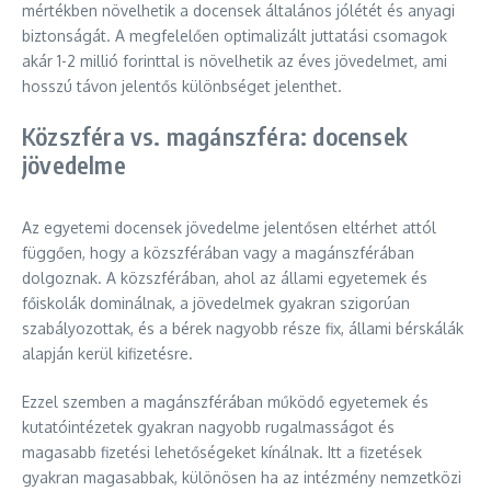
mértékben növelhetik a docensek általános jólétét és anyagi
biztonságát. A megfelelően optimalizált juttatási csomagok
akár 1-2 millió forinttal is növelhetik az éves jövedelmet, ami
hosszú távon jelentős különbséget jelenthet.
Közszféra vs. magánszféra: docensek
jövedelme
Az egyetemi docensek jövedelme jelentősen eltérhet attól
függően, hogy a közszférában vagy a magánszférában
dolgoznak. A közszférában, ahol az állami egyetemek és
főiskolák dominálnak, a jövedelmek gyakran szigorúan
szabályozottak, és a bérek nagyobb része fix, állami bérskálák
alapján kerül kifizetésre.
Ezzel szemben a magánszférában működő egyetemek és
kutatóintézetek gyakran nagyobb rugalmasságot és
magasabb fizetési lehetőségeket kínálnak. Itt a fizetések
gyakran magasabbak, különösen ha az intézmény nemzetközi