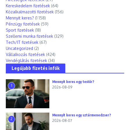
Kereskedelem fizetések
(64)
Közalkalmazotti fizetések
(156)
Mennyit keres?
(1 158)
Pénzügy fizetések
(59)
Sport fizetések
(18)
Szellemi munka fizetések
(329)
Tech/IT fizetések
(67)
Uncategorized
(2)
Vállalkozás fizetések
(424)
Vendéglátás fizetések
(34)
Legújabb fizetés infók
Mennyit keres egy testőr?
1
2026-08-09
Mennyit keres egy sztármenedzser?
2
2026-08-07