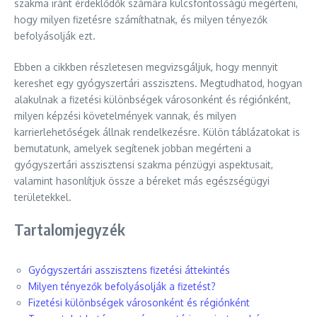
szakma iránt érdeklődők számára kulcsfontosságú megérteni,
hogy milyen fizetésre számíthatnak, és milyen tényezők
befolyásolják ezt.
Ebben a cikkben részletesen megvizsgáljuk, hogy mennyit
kereshet egy gyógyszertári asszisztens. Megtudhatod, hogyan
alakulnak a fizetési különbségek városonként és régiónként,
milyen képzési követelmények vannak, és milyen
karrierlehetőségek állnak rendelkezésre. Külön táblázatokat is
bemutatunk, amelyek segítenek jobban megérteni a
gyógyszertári asszisztensi szakma pénzügyi aspektusait,
valamint hasonlítjuk össze a béreket más egészségügyi
területekkel.
Tartalomjegyzék
Gyógyszertári asszisztens fizetési áttekintés
Milyen tényezők befolyásolják a fizetést?
Fizetési különbségek városonként és régiónként