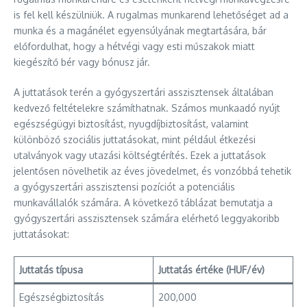
is fel kell készülniük. A rugalmas munkarend lehetőséget ad a
munka és a magánélet egyensúlyának megtartására, bár
előfordulhat, hogy a hétvégi vagy esti műszakok miatt
kiegészítő bér vagy bónusz jár.
A juttatások terén a gyógyszertári asszisztensek általában
kedvező feltételekre számíthatnak. Számos munkaadó nyújt
egészségügyi biztosítást, nyugdíjbiztosítást, valamint
különböző szociális juttatásokat, mint például étkezési
utalványok vagy utazási költségtérítés. Ezek a juttatások
jelentősen növelhetik az éves jövedelmet, és vonzóbbá tehetik
a gyógyszertári asszisztensi pozíciót a potenciális
munkavállalók számára. A következő táblázat bemutatja a
gyógyszertári asszisztensek számára elérhető leggyakoribb
juttatásokat:
Juttatás típusa
Juttatás értéke (HUF/év)
Egészségbiztosítás
200,000