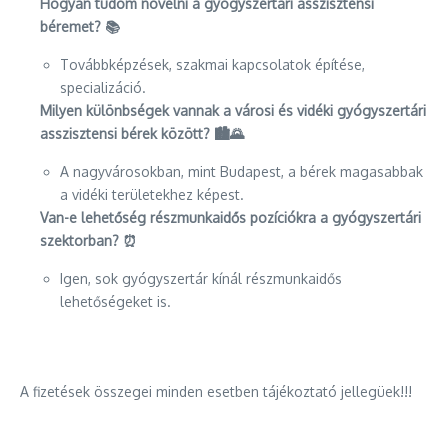
Hogyan tudom növelni a gyógyszertári asszisztensi
béremet? 📚
Továbbképzések, szakmai kapcsolatok építése,
specializáció.
Milyen különbségek vannak a városi és vidéki gyógyszertári
asszisztensi bérek között? 🏙️🌄
A nagyvárosokban, mint Budapest, a bérek magasabbak
a vidéki területekhez képest.
Van-e lehetőség részmunkaidős pozíciókra a gyógyszertári
szektorban? ⏰
Igen, sok gyógyszertár kínál részmunkaidős
lehetőségeket is.
A fizetések összegei minden esetben tájékoztató jellegüek!!!