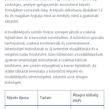
szükséges, amelyet gyógyszertári asszisztensi képzés
formájában szereznek meg. A képzés időtartama általában 1-2
év, és magában foglalja mind az elméleti, mind a gyakorlati
oktatást.
A továbbképzés szintén fontos szerepet játszik a szakmai
fejlődésben és a keresetek növelésében. A különböző speciális
tanfolyamok, szakmai konferenciák és szemináriumok
lehetőséget biztosítanak az új ismeretek elsajátítására és a
meglévő tudás frissítésére. Ezen túlmenően a továbbképzések
gyakran lehetőséget biztosítanak a szakmai hálózat
bővítésére, ami szintén elősegítheti a karrier fejlődését. Az
alábbi táblázat bemutatja a különböző képzési és
továbbképzési lehetőségeket, valamint azok átlagos
költségeit:
Átlagos költség
Képzés típusa
Tartam
(HUF)