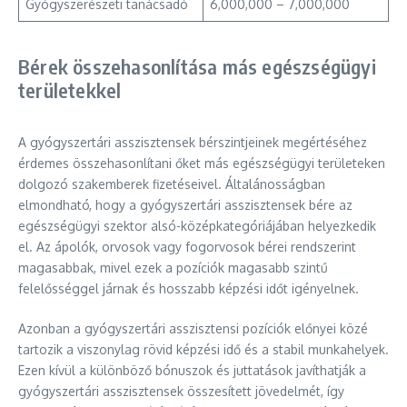
Gyógyszerészeti tanácsadó
6,000,000 – 7,000,000
Bérek összehasonlítása más egészségügyi
területekkel
A gyógyszertári asszisztensek bérszintjeinek megértéséhez
érdemes összehasonlítani őket más egészségügyi területeken
dolgozó szakemberek fizetéseivel. Általánosságban
elmondható, hogy a gyógyszertári asszisztensek bére az
egészségügyi szektor alsó-középkategóriájában helyezkedik
el. Az ápolók, orvosok vagy fogorvosok bérei rendszerint
magasabbak, mivel ezek a pozíciók magasabb szintű
felelősséggel járnak és hosszabb képzési időt igényelnek.
Azonban a gyógyszertári asszisztensi pozíciók előnyei közé
tartozik a viszonylag rövid képzési idő és a stabil munkahelyek.
Ezen kívül a különböző bónuszok és juttatások javíthatják a
gyógyszertári asszisztensek összesített jövedelmét, így