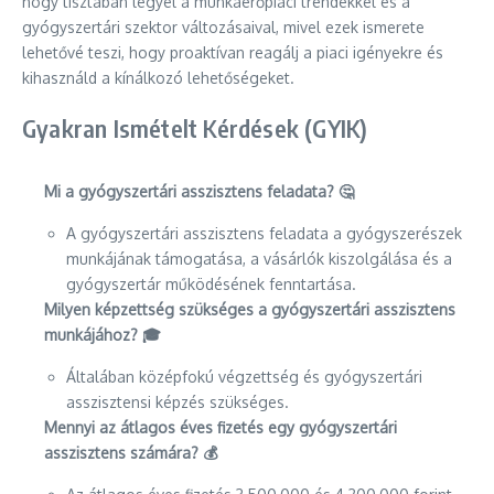
hogy tisztában legyél a munkaerőpiaci trendekkel és a
gyógyszertári szektor változásaival, mivel ezek ismerete
lehetővé teszi, hogy proaktívan reagálj a piaci igényekre és
kihasználd a kínálkozó lehetőségeket.
Gyakran Ismételt Kérdések (GYIK)
Mi a gyógyszertári asszisztens feladata? 🤔
A gyógyszertári asszisztens feladata a gyógyszerészek
munkájának támogatása, a vásárlók kiszolgálása és a
gyógyszertár működésének fenntartása.
Milyen képzettség szükséges a gyógyszertári asszisztens
munkájához? 🎓
Általában középfokú végzettség és gyógyszertári
asszisztensi képzés szükséges.
Mennyi az átlagos éves fizetés egy gyógyszertári
asszisztens számára? 💰