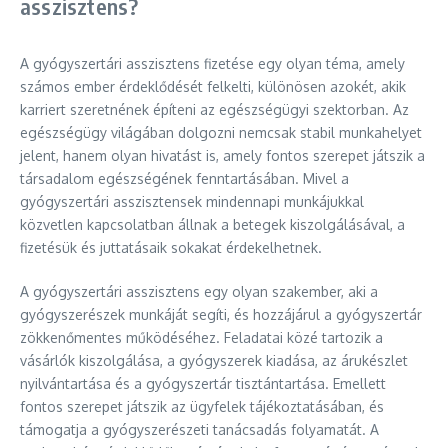
asszisztens?
A gyógyszertári asszisztens fizetése egy olyan téma, amely
számos ember érdeklődését felkelti, különösen azokét, akik
karriert szeretnének építeni az egészségügyi szektorban. Az
egészségügy világában dolgozni nemcsak stabil munkahelyet
jelent, hanem olyan hivatást is, amely fontos szerepet játszik a
társadalom egészségének fenntartásában. Mivel a
gyógyszertári asszisztensek mindennapi munkájukkal
közvetlen kapcsolatban állnak a betegek kiszolgálásával, a
fizetésük és juttatásaik sokakat érdekelhetnek.
A gyógyszertári asszisztens egy olyan szakember, aki a
gyógyszerészek munkáját segíti, és hozzájárul a gyógyszertár
zökkenőmentes működéséhez. Feladatai közé tartozik a
vásárlók kiszolgálása, a gyógyszerek kiadása, az árukészlet
nyilvántartása és a gyógyszertár tisztántartása. Emellett
fontos szerepet játszik az ügyfelek tájékoztatásában, és
támogatja a gyógyszerészeti tanácsadás folyamatát. A