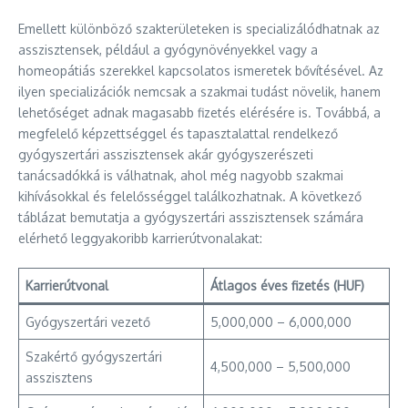
Emellett különböző szakterületeken is specializálódhatnak az
asszisztensek, például a gyógynövényekkel vagy a
homeopátiás szerekkel kapcsolatos ismeretek bővítésével. Az
ilyen specializációk nemcsak a szakmai tudást növelik, hanem
lehetőséget adnak magasabb fizetés elérésére is. Továbbá, a
megfelelő képzettséggel és tapasztalattal rendelkező
gyógyszertári asszisztensek akár gyógyszerészeti
tanácsadókká is válhatnak, ahol még nagyobb szakmai
kihívásokkal és felelősséggel találkozhatnak. A következő
táblázat bemutatja a gyógyszertári asszisztensek számára
elérhető leggyakoribb karrierútvonalakat:
Karrierútvonal
Átlagos éves fizetés (HUF)
Gyógyszertári vezető
5,000,000 – 6,000,000
Szakértő gyógyszertári
4,500,000 – 5,500,000
asszisztens