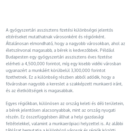
A gyógyszertári asszisztens fizetési különbségei jelentős
eltéréseket mutathatnak városonként és régiónként.
Általánosan elmondható, hogy a nagyobb városokban, ahol az
életszínvonal magasabb, a bérek is kedvezőbbek. Például
Budapesten egy gyógyszertári asszisztens éves fizetése
elérheti a 4,500,000 forintot, míg egy kisebb vidéki városban
ugyanazért a munkáért körülbelül 3,300,000 forintot
fizethetnek. Ez a különbség részben abból adódik, hogy a
fővárosban nagyobb a kereslet a szakképzett munkaerő iránt,
és az életköltségek is magasabbak.
Egyes régiókban, különösen az ország keleti és déli területein,
a bérek jelentősen alacsonyabbak, mint az ország nyugati
részén. Ez összefüggésben állhat a helyi gazdasági
feltételekkel, valamint a munkaerőpiaci helyzettel is. Az alábbi
táblázat bemutatja a különböző városok és régiók közötti