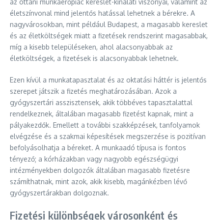
az ottani munkaerőpiac kereslet-kínálati viszonyai, valamint az
életszínvonal mind jelentős hatással lehetnek a bérekre. A
nagyvárosokban, mint például Budapest, a magasabb kereslet
és az életköltségek miatt a fizetések rendszerint magasabbak,
míg a kisebb településeken, ahol alacsonyabbak az
életköltségek, a fizetések is alacsonyabbak lehetnek.
Ezen kívül a munkatapasztalat és az oktatási háttér is jelentős
szerepet játszik a fizetés meghatározásában. Azok a
gyógyszertári asszisztensek, akik többéves tapasztalattal
rendelkeznek, általában magasabb fizetést kapnak, mint a
pályakezdők. Emellett a további szakképzések, tanfolyamok
elvégzése és a szakmai képesítések megszerzése is pozitívan
befolyásolhatja a béreket. A munkaadó típusa is fontos
tényező; a kórházakban vagy nagyobb egészségügyi
intézményekben dolgozók általában magasabb fizetésre
számíthatnak, mint azok, akik kisebb, magánkézben lévő
gyógyszertárakban dolgoznak.
Fizetési különbségek városonként és