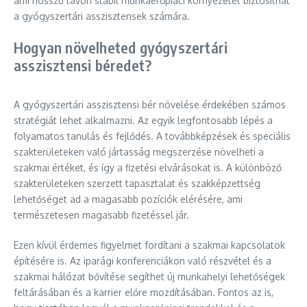
ami hosszú távon stabil munkaerőpiaci környezetet biztosíthat
a gyógyszertári asszisztensek számára.
Hogyan növelheted gyógyszertári
asszisztensi béredet?
A gyógyszertári asszisztensi bér növelése érdekében számos
stratégiát lehet alkalmazni. Az egyik legfontosabb lépés a
folyamatos tanulás és fejlődés. A továbbképzések és speciális
szakterületeken való jártasság megszerzése növelheti a
szakmai értéket, és így a fizetési elvárásokat is. A különböző
szakterületeken szerzett tapasztalat és szakképzettség
lehetőséget ad a magasabb pozíciók elérésére, ami
természetesen magasabb fizetéssel jár.
Ezen kívül érdemes figyelmet fordítani a szakmai kapcsolatok
építésére is. Az iparági konferenciákon való részvétel és a
szakmai hálózat bővítése segíthet új munkahelyi lehetőségek
feltárásában és a karrier előre mozdításában. Fontos az is,