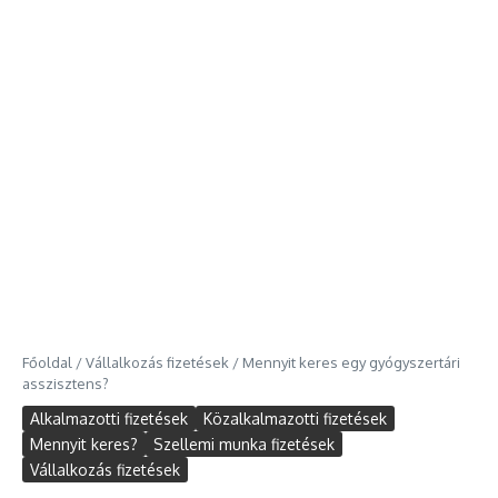
Főoldal
/
Vállalkozás fizetések
/
Mennyit keres egy gyógyszertári
asszisztens?
Alkalmazotti fizetések
Közalkalmazotti fizetések
Mennyit keres?
Szellemi munka fizetések
Vállalkozás fizetések