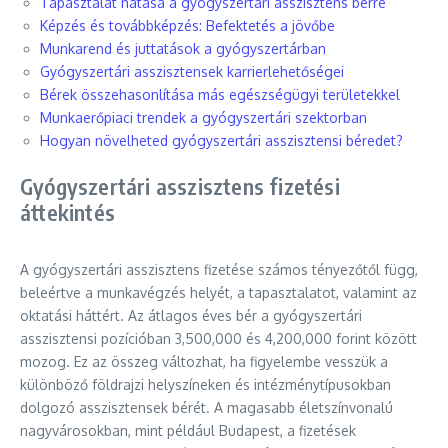
Tapasztalat hatása a gyógyszertári asszisztens bérre
Képzés és továbbképzés: Befektetés a jövőbe
Munkarend és juttatások a gyógyszertárban
Gyógyszertári asszisztensek karrierlehetőségei
Bérek összehasonlítása más egészségügyi területekkel
Munkaerőpiaci trendek a gyógyszertári szektorban
Hogyan növelheted gyógyszertári asszisztensi béredet?
Gyógyszertári asszisztens fizetési
áttekintés
A gyógyszertári asszisztens fizetése számos tényezőtől függ,
beleértve a munkavégzés helyét, a tapasztalatot, valamint az
oktatási háttért. Az átlagos éves bér a gyógyszertári
asszisztensi pozícióban 3,500,000 és 4,200,000 forint között
mozog. Ez az összeg változhat, ha figyelembe vesszük a
különböző földrajzi helyszíneken és intézménytípusokban
dolgozó asszisztensek bérét. A magasabb életszínvonalú
nagyvárosokban, mint például Budapest, a fizetések