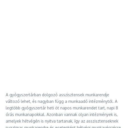
A gyógyszertárban dolgozó asszisztensek munkarendje
változó lehet, és nagyban függ a munkaadó intézménytől. A
legtöbb gyógyszertár heti öt napos munkarendet tart, napi 8
órás munkanapokkal. Azonban vannak olyan intézmények is,
amelyek hétvégén is nyitva tartanak, így az asszisztenseknek
rugalmas munkarendre és esetenként hétvégi munkavégzésre