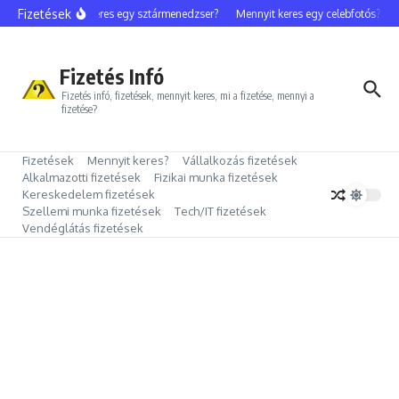
Ugrás a tartalomhoz
Fizetések
Mennyit keres egy sztármenedzser?
Mennyit keres egy celebfotós?
Me
Fizetés Infó
Fizetés infó, fizetések, mennyit keres, mi a fizetése, mennyi a
fizetése?
Fizetések
Mennyit keres?
Vállalkozás fizetések
Alkalmazotti fizetések
Fizikai munka fizetések
Kereskedelem fizetések
Szellemi munka fizetések
Tech/IT fizetések
Vendéglátás fizetések