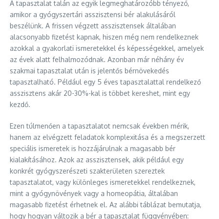
A tapasztalat talán az egyik legmeghatározóbb tényező,
amikor a gyógyszertári asszisztensi bér alakulásáról
beszélünk. A frissen végzett asszisztensek általában
alacsonyabb fizetést kapnak, hiszen még nem rendelkeznek
azokkal a gyakorlati ismeretekkel és képességekkel, amelyek
az évek alatt felhalmozódnak. Azonban már néhány év
szakmai tapasztalat után is jelentős bérnövekedés
tapasztalható. Például egy 5 éves tapasztalattal rendelkező
asszisztens akár 20-30%-kal is többet kereshet, mint egy
kezdő.
Ezen túlmenően a tapasztalatot nemcsak években mérik,
hanem az elvégzett feladatok komplexitása és a megszerzett
speciális ismeretek is hozzájárulnak a magasabb bér
kialakításához. Azok az asszisztensek, akik például egy
konkrét gyógyszerészeti szakterületen szereztek
tapasztalatot, vagy különleges ismeretekkel rendelkeznek,
mint a gyógynövények vagy a homeopátia, általában
magasabb fizetést érhetnek el. Az alábbi táblázat bemutatja,
hogy hogyan változik a bér a tapasztalat függvényében: