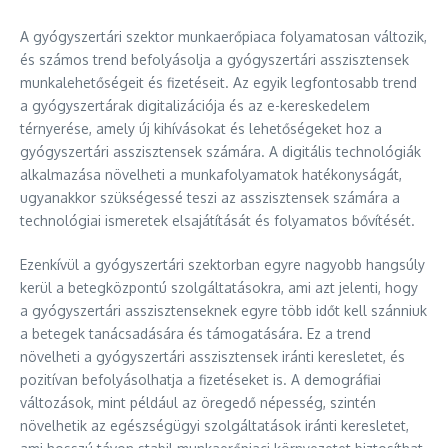
A gyógyszertári szektor munkaerőpiaca folyamatosan változik,
és számos trend befolyásolja a gyógyszertári asszisztensek
munkalehetőségeit és fizetéseit. Az egyik legfontosabb trend
a gyógyszertárak digitalizációja és az e-kereskedelem
térnyerése, amely új kihívásokat és lehetőségeket hoz a
gyógyszertári asszisztensek számára. A digitális technológiák
alkalmazása növelheti a munkafolyamatok hatékonyságát,
ugyanakkor szükségessé teszi az asszisztensek számára a
technológiai ismeretek elsajátítását és folyamatos bővítését.
Ezenkívül a gyógyszertári szektorban egyre nagyobb hangsúly
kerül a betegközpontú szolgáltatásokra, ami azt jelenti, hogy
a gyógyszertári asszisztenseknek egyre több időt kell szánniuk
a betegek tanácsadására és támogatására. Ez a trend
növelheti a gyógyszertári asszisztensek iránti keresletet, és
pozitívan befolyásolhatja a fizetéseket is. A demográfiai
változások, mint például az öregedő népesség, szintén
növelhetik az egészségügyi szolgáltatások iránti keresletet,