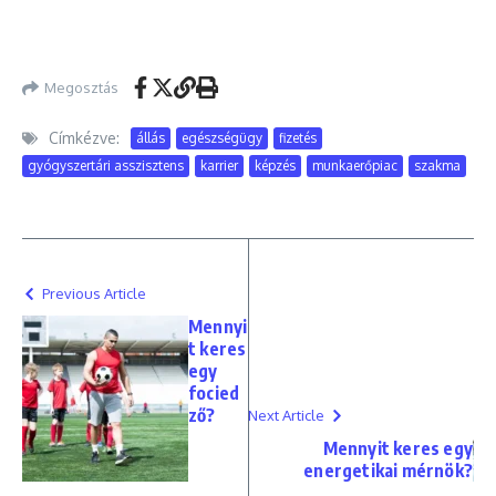
Megosztás
Címkézve:
állás
egészségügy
fizetés
gyógyszertári asszisztens
karrier
képzés
munkaerőpiac
szakma
Previous Article
Mennyi
t keres
egy
focied
ző?
Next Article
Mennyit keres egy
energetikai mérnök?