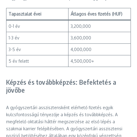
Tapasztalat évei
Átlagos éves fizetés (HUF)
0-1 év
3,200,000
1-3 év
3,600,000
3-5 év
4,000,000
5 év felett
4,500,000+
Képzés és továbbképzés: Befektetés a
jövőbe
A gyógyszertári asszisztensként elérhető fizetés egyik
kulcsfontosságú tényezője a képzés és továbbképzés. A
megfelelő oktatási háttér megszerzése az első lépés a
szakmai karrier felépítésében. A gyógyszertári asszisztensi
pozíció betöltéséhez általában egy középfokú végzettség