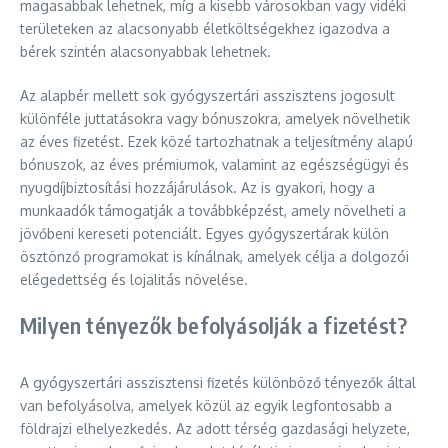
magasabbak lehetnek, míg a kisebb városokban vagy vidéki
területeken az alacsonyabb életköltségekhez igazodva a
bérek szintén alacsonyabbak lehetnek.
Az alapbér mellett sok gyógyszertári asszisztens jogosult
különféle juttatásokra vagy bónuszokra, amelyek növelhetik
az éves fizetést. Ezek közé tartozhatnak a teljesítmény alapú
bónuszok, az éves prémiumok, valamint az egészségügyi és
nyugdíjbiztosítási hozzájárulások. Az is gyakori, hogy a
munkaadók támogatják a továbbképzést, amely növelheti a
jövőbeni kereseti potenciált. Egyes gyógyszertárak külön
ösztönző programokat is kínálnak, amelyek célja a dolgozói
elégedettség és lojalitás növelése.
Milyen tényezők befolyásolják a fizetést?
A gyógyszertári asszisztensi fizetés különböző tényezők által
van befolyásolva, amelyek közül az egyik legfontosabb a
földrajzi elhelyezkedés. Az adott térség gazdasági helyzete,