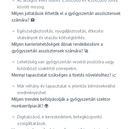
Az átlagos éves fizetés 3,500,000 és 4,200,000 forint
között mozog.
Milyen juttatások érhetők el a gyógyszertári asszisztensek
számára? 🏥
Egészségbiztosítás, nyugdíjbiztosítás, étkezési
utalványok és utazási költségtérítés.
Milyen karrierlehetőségek állnak rendelkezésre a
gyógyszertári asszisztensek számára? 🚀
Lehetőség van gyógyszertári vezetői pozícióra vagy
különböző szakértői szerepekre.
Mennyi tapasztalat szükséges a fizetés növeléséhez? 📈
Már néhány év tapasztalat is jelentős bérnövekedést
eredményezhet.
Milyen trendek befolyásolják a gyógyszertári szektor
munkaerőpiacát? 🌍
Digitalizáció, e-kereskedelem, betegközpontú
szolgáltatások.