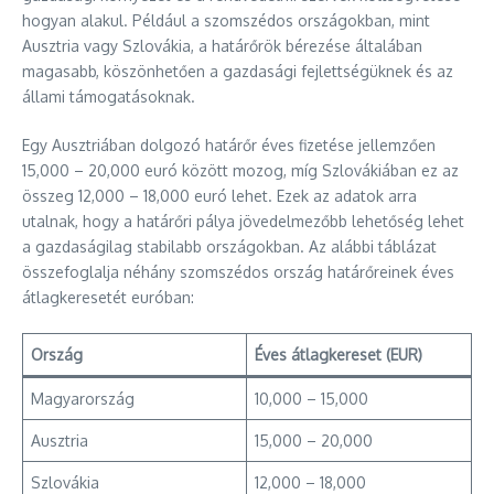
hogyan alakul. Például a szomszédos országokban, mint
Ausztria vagy Szlovákia, a határőrök bérezése általában
magasabb, köszönhetően a gazdasági fejlettségüknek és az
állami támogatásoknak.
Egy Ausztriában dolgozó határőr éves fizetése jellemzően
15,000 – 20,000 euró között mozog, míg Szlovákiában ez az
összeg 12,000 – 18,000 euró lehet. Ezek az adatok arra
utalnak, hogy a határőri pálya jövedelmezőbb lehetőség lehet
a gazdaságilag stabilabb országokban. Az alábbi táblázat
összefoglalja néhány szomszédos ország határőreinek éves
átlagkeresetét euróban:
Ország
Éves átlagkereset (EUR)
Magyarország
10,000 – 15,000
Ausztria
15,000 – 20,000
Szlovákia
12,000 – 18,000