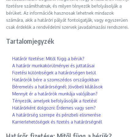
fizetésre számíthatnak, és milyen tényezők befolyásolják a
bérüket. Az információk hasznosak lehetnek mindazok
számára, akik a határőri pályát fontolgatják, vagy egyszerűen
csak érdeklik a rendvédelmi szervek javadalmazási rendszerei.
Tartalomjegyzék
Határőr fizetése: Mitől függ a bérük?
A határőr munkakörülményei és juttatásai
Fizetési különbségek a határőrségen belül
Határőrök bére a szomszédos országokban
Béremelés a határőrségnél: Jövőbeli kilátások
Mennyit ér a határőrök munkája valójában?
Tényezők, amelyek befolyásolják a fizetést
Határőrként dolgozni: Érdemes vagy sem?
A határőrség szerepe és pénzbeli elismerése
Karrierlehetőségek és fizetés a határőrségnél
Határőr fizetése: Mitől függ a bérük?