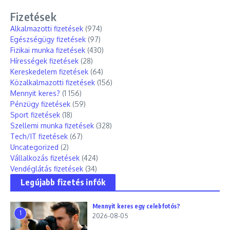
Fizetések
Alkalmazotti fizetések
(974)
Egészségügy fizetések
(97)
Fizikai munka fizetések
(430)
Hírességek fizetések
(28)
Kereskedelem fizetések
(64)
Közalkalmazotti fizetések
(156)
Mennyit keres?
(1 156)
Pénzügy fizetések
(59)
Sport fizetések
(18)
Szellemi munka fizetések
(328)
Tech/IT fizetések
(67)
Uncategorized
(2)
Vállalkozás fizetések
(424)
Vendéglátás fizetések
(34)
Legújabb fizetés infók
Mennyit keres egy celebfotós?
1
2026-08-05