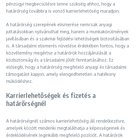
pénzügyi megbecsülésre lenne szükség ahhoz, hogy a
határőrség továbbra is vonzó karrierlehetőség maradjon.
A határőrség szerepének elismerése nemcsak anyagi
juttatásokban nyilvánulhat meg, hanem a munkakörülmények
javításában és a szakmai fejlődési lehetőségek biztosításában
is. A társadalmi elismerés növelése érdekében fontos, hogy a
közvélemény megértse a határőrök hozzájárulását a
közbiztonság és a társadalmi jólét fenntartásához. Ez
elősegíti, hogy a határőrség megfelelő anyagi és társadalmi
támogatást kapjon, amely elengedhetetlen a hatékony
működéshez.
Karrierlehetőségek és fizetés a
határőrségnél
A határőrségnél számos karrierlehetőség áll rendelkezésre,
amelyek között mindenki megtalálhatja a képességeinek és
érdeklődésének leginkább megfelelő pozíciót. A határőrök