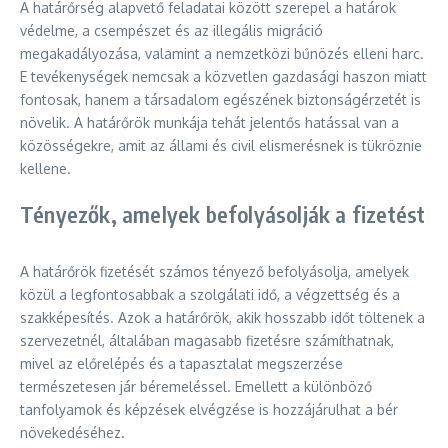
A határőrség alapvető feladatai között szerepel a határok
védelme, a csempészet és az illegális migráció
megakadályozása, valamint a nemzetközi bűnözés elleni harc.
E tevékenységek nemcsak a közvetlen gazdasági haszon miatt
fontosak, hanem a társadalom egészének biztonságérzetét is
növelik. A határőrök munkája tehát jelentős hatással van a
közösségekre, amit az állami és civil elismerésnek is tükröznie
kellene.
Tényezők, amelyek befolyásolják a fizetést
A határőrök fizetését számos tényező befolyásolja, amelyek
közül a legfontosabbak a szolgálati idő, a végzettség és a
szakképesítés. Azok a határőrök, akik hosszabb időt töltenek a
szervezetnél, általában magasabb fizetésre számíthatnak,
mivel az előrelépés és a tapasztalat megszerzése
természetesen jár béremeléssel. Emellett a különböző
tanfolyamok és képzések elvégzése is hozzájárulhat a bér
növekedéséhez.