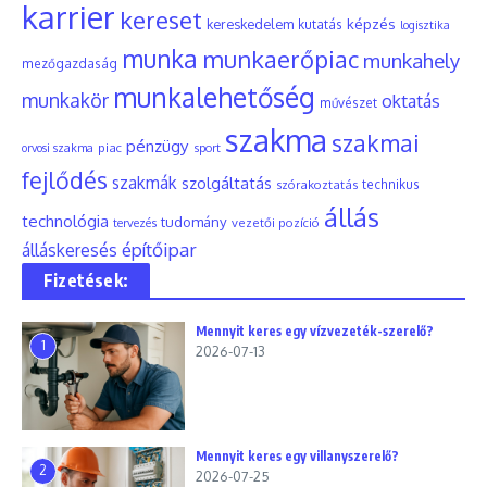
karrier
kereset
képzés
kereskedelem
kutatás
logisztika
munka
munkaerőpiac
munkahely
mezőgazdaság
munkalehetőség
munkakör
oktatás
művészet
szakma
szakmai
pénzügy
piac
orvosi szakma
sport
fejlődés
szakmák
szolgáltatás
szórakoztatás
technikus
állás
technológia
tudomány
tervezés
vezetői pozíció
építőipar
álláskeresés
Fizetések:
Mennyit keres egy vízvezeték-szerelő?
1
2026-07-13
Mennyit keres egy villanyszerelő?
2
2026-07-25