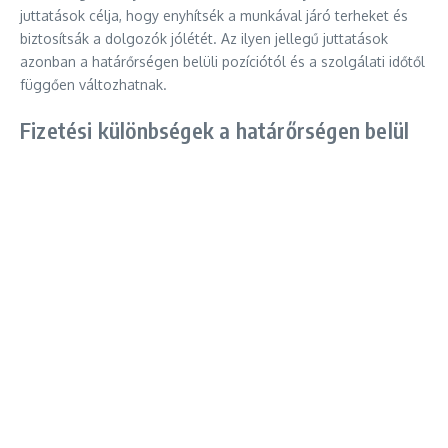
juttatások célja, hogy enyhítsék a munkával járó terheket és
biztosítsák a dolgozók jólétét. Az ilyen jellegű juttatások
azonban a határőrségen belüli pozíciótól és a szolgálati időtől
függően változhatnak.
Fizetési különbségek a határőrségen belül