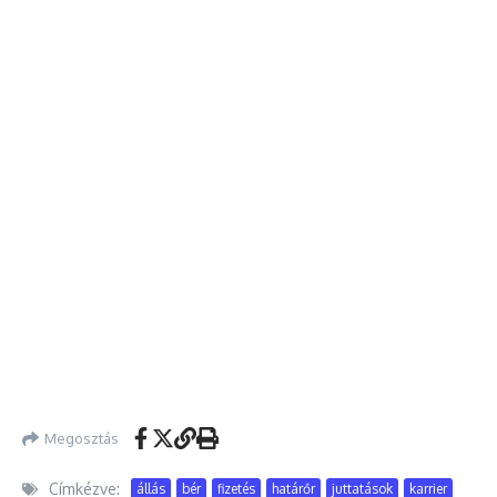
Megosztás
Címkézve:
állás
bér
fizetés
határőr
juttatások
karrier