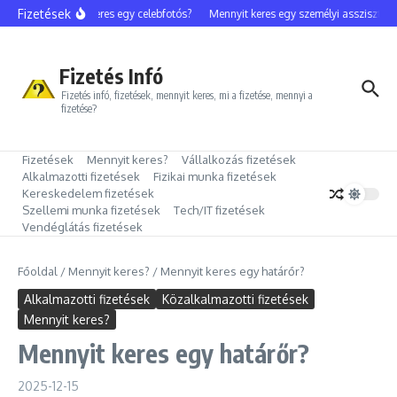
Ugrás a tartalomhoz
Fizetések
Mennyit keres egy celebfotós?
Mennyit keres egy személyi asszisztens?
Fizetés Infó
Fizetés infó, fizetések, mennyit keres, mi a fizetése, mennyi a
fizetése?
Fizetések
Mennyit keres?
Vállalkozás fizetések
Alkalmazotti fizetések
Fizikai munka fizetések
Kereskedelem fizetések
Szellemi munka fizetések
Tech/IT fizetések
Vendéglátás fizetések
Főoldal
/
Mennyit keres?
/
Mennyit keres egy határőr?
Alkalmazotti fizetések
Közalkalmazotti fizetések
Mennyit keres?
Mennyit keres egy határőr?
2025-12-15