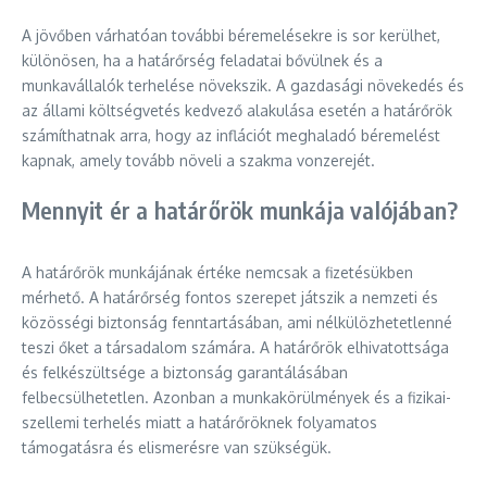
A jövőben várhatóan további béremelésekre is sor kerülhet,
különösen, ha a határőrség feladatai bővülnek és a
munkavállalók terhelése növekszik. A gazdasági növekedés és
az állami költségvetés kedvező alakulása esetén a határőrök
számíthatnak arra, hogy az inflációt meghaladó béremelést
kapnak, amely tovább növeli a szakma vonzerejét.
Mennyit ér a határőrök munkája valójában?
A határőrök munkájának értéke nemcsak a fizetésükben
mérhető. A határőrség fontos szerepet játszik a nemzeti és
közösségi biztonság fenntartásában, ami nélkülözhetetlenné
teszi őket a társadalom számára. A határőrök elhivatottsága
és felkészültsége a biztonság garantálásában
felbecsülhetetlen. Azonban a munkakörülmények és a fizikai-
szellemi terhelés miatt a határőröknek folyamatos
támogatásra és elismerésre van szükségük.