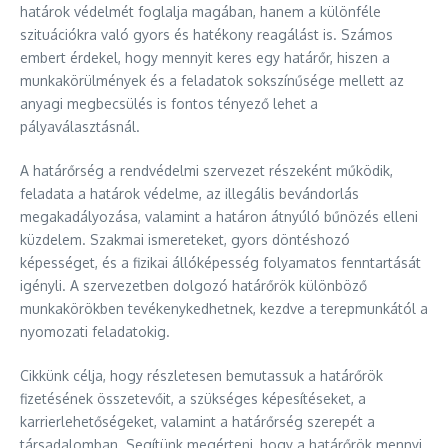
határok védelmét foglalja magában, hanem a különféle
szituációkra való gyors és hatékony reagálást is. Számos
embert érdekel, hogy mennyit keres egy határőr, hiszen a
munkakörülmények és a feladatok sokszínűsége mellett az
anyagi megbecsülés is fontos tényező lehet a
pályaválasztásnál.
A határőrség a rendvédelmi szervezet részeként működik,
feladata a határok védelme, az illegális bevándorlás
megakadályozása, valamint a határon átnyúló bűnözés elleni
küzdelem. Szakmai ismereteket, gyors döntéshozó
képességet, és a fizikai állóképesség folyamatos fenntartását
igényli. A szervezetben dolgozó határőrök különböző
munkakörökben tevékenykedhetnek, kezdve a terepmunkától a
nyomozati feladatokig.
Cikkünk célja, hogy részletesen bemutassuk a határőrök
fizetésének összetevőit, a szükséges képesítéseket, a
karrierlehetőségeket, valamint a határőrség szerepét a
társadalomban. Segítünk megérteni, hogy a határőrök mennyi