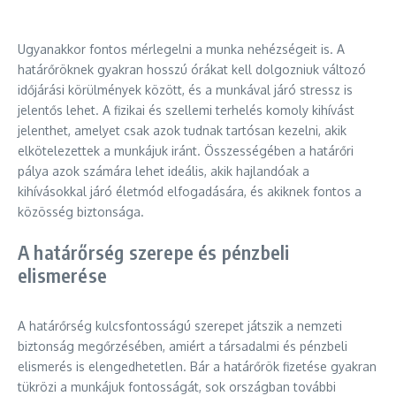
Ugyanakkor fontos mérlegelni a munka nehézségeit is. A
határőröknek gyakran hosszú órákat kell dolgozniuk változó
időjárási körülmények között, és a munkával járó stressz is
jelentős lehet. A fizikai és szellemi terhelés komoly kihívást
jelenthet, amelyet csak azok tudnak tartósan kezelni, akik
elkötelezettek a munkájuk iránt. Összességében a határőri
pálya azok számára lehet ideális, akik hajlandóak a
kihívásokkal járó életmód elfogadására, és akiknek fontos a
közösség biztonsága.
A határőrség szerepe és pénzbeli
elismerése
A határőrség kulcsfontosságú szerepet játszik a nemzeti
biztonság megőrzésében, amiért a társadalmi és pénzbeli
elismerés is elengedhetetlen. Bár a határőrök fizetése gyakran
tükrözi a munkájuk fontosságát, sok országban további