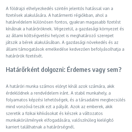
A földrajzi elhelyezkedés szintén jelentős hatással van a
fizetések alakulására. A határmenti régiókban, ahol a
határvédelem különösen fontos, gyakran magasabb fizetést
kínálnak a határőröknek. Végezetül, a gazdasági környezet és
az állami költségvetési helyzet is meghatározó szerepet
játszik a bérek alakulásában. A gazdasági növekedés és az
állami támogatások emelkedése kedvezően befolyásolhatja a
határőrök fizetését.
Határőrként dolgozni: Érdemes vagy sem?
A határőri munka számos előnyt kínál azok számára, akik
érdeklődnek a rendvédelem iránt. A stabil munkahely, a
folyamatos képzési lehetőségek, és a társadalmi megbecsülés
mind vonzóvá teszik ezt a pályát. Azok az emberek, akik
szeretik a fizikai kihívásokat és készek a változatos
munkakörülmények elfogadására, valószínűleg kielégítő
karriert találhatnak a határőrségnél.