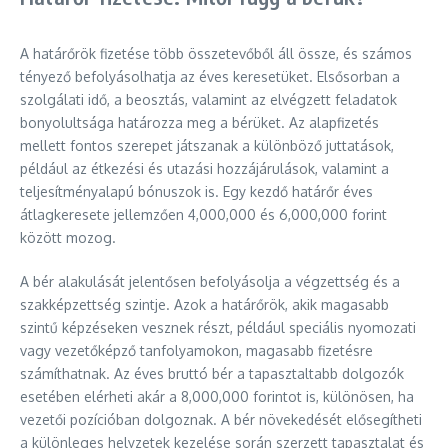
A határőrök fizetése több összetevőből áll össze, és számos
tényező befolyásolhatja az éves keresetüket. Elsősorban a
szolgálati idő, a beosztás, valamint az elvégzett feladatok
bonyolultsága határozza meg a bérüket. Az alapfizetés
mellett fontos szerepet játszanak a különböző juttatások,
például az étkezési és utazási hozzájárulások, valamint a
teljesítményalapú bónuszok is. Egy kezdő határőr éves
átlagkeresete jellemzően 4,000,000 és 6,000,000 forint
között mozog.
A bér alakulását jelentősen befolyásolja a végzettség és a
szakképzettség szintje. Azok a határőrök, akik magasabb
szintű képzéseken vesznek részt, például speciális nyomozati
vagy vezetőképző tanfolyamokon, magasabb fizetésre
számíthatnak. Az éves bruttó bér a tapasztaltabb dolgozók
esetében elérheti akár a 8,000,000 forintot is, különösen, ha
vezetői pozícióban dolgoznak. A bér növekedését elősegítheti
a különleges helyzetek kezelése során szerzett tapasztalat és