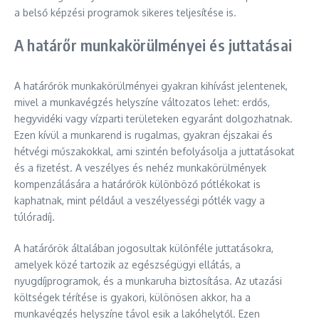
a belső képzési programok sikeres teljesítése is.
A határőr munkakörülményei és juttatásai
A határőrök munkakörülményei gyakran kihívást jelentenek,
mivel a munkavégzés helyszíne változatos lehet: erdős,
hegyvidéki vagy vízparti területeken egyaránt dolgozhatnak.
Ezen kívül a munkarend is rugalmas, gyakran éjszakai és
hétvégi műszakokkal, ami szintén befolyásolja a juttatásokat
és a fizetést. A veszélyes és nehéz munkakörülmények
kompenzálására a határőrök különböző pótlékokat is
kaphatnak, mint például a veszélyességi pótlék vagy a
túlóradíj.
A határőrök általában jogosultak különféle juttatásokra,
amelyek közé tartozik az egészségügyi ellátás, a
nyugdíjprogramok, és a munkaruha biztosítása. Az utazási
költségek térítése is gyakori, különösen akkor, ha a
munkavégzés helyszíne távol esik a lakóhelytől. Ezen