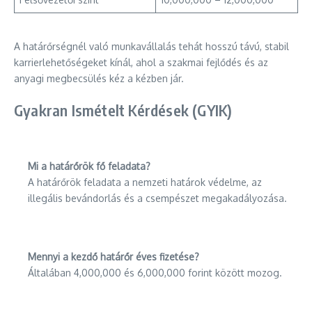
A határőrségnél való munkavállalás tehát hosszú távú, stabil
karrierlehetőségeket kínál, ahol a szakmai fejlődés és az
anyagi megbecsülés kéz a kézben jár.
Gyakran Ismételt Kérdések (GYIK)
Mi a határőrök fő feladata?
A határőrök feladata a nemzeti határok védelme, az
illegális bevándorlás és a csempészet megakadályozása.
Mennyi a kezdő határőr éves fizetése?
Általában 4,000,000 és 6,000,000 forint között mozog.