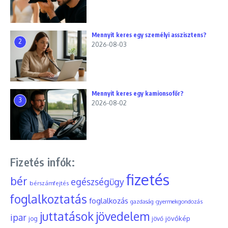
Mennyit keres egy személyi asszisztens?
2
2026-08-03
Mennyit keres egy kamionsofőr?
3
2026-08-02
Fizetés infók:
fizetés
bér
egészségügy
bérszámfejtés
foglalkoztatás
foglalkozás
gyermekgondozás
gazdaság
juttatások
jövedelem
ipar
jövőkép
jog
jövő