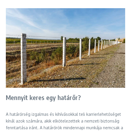
Mennyit keres egy határőr?
A határőrség izgalmas és kihívásokkal teli karrierlehetőséget
kínál azok számára, akik elkötelezettek a nemzeti biztonság
fenntartása iránt. A határőrök mindennapi munkája nemcsak a