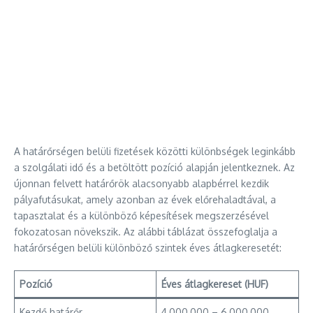
A határőrségen belüli fizetések közötti különbségek leginkább
a szolgálati idő és a betöltött pozíció alapján jelentkeznek. Az
újonnan felvett határőrök alacsonyabb alapbérrel kezdik
pályafutásukat, amely azonban az évek előrehaladtával, a
tapasztalat és a különböző képesítések megszerzésével
fokozatosan növekszik. Az alábbi táblázat összefoglalja a
határőrségen belüli különböző szintek éves átlagkeresetét:
Pozíció
Éves átlagkereset (HUF)
Kezdő határőr
4,000,000 – 6,000,000