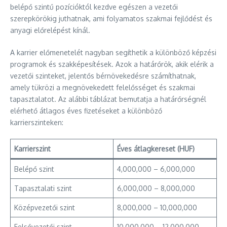
belépő szintű pozícióktól kezdve egészen a vezetői
szerepkörökig juthatnak, ami folyamatos szakmai fejlődést és
anyagi előrelépést kínál.
A karrier előmenetelét nagyban segíthetik a különböző képzési
programok és szakképesítések. Azok a határőrök, akik elérik a
vezetői szinteket, jelentős bérnövekedésre számíthatnak,
amely tükrözi a megnövekedett felelősséget és szakmai
tapasztalatot. Az alábbi táblázat bemutatja a határőrségnél
elérhető átlagos éves fizetéseket a különböző
karrierszinteken:
Karrierszint
Éves átlagkereset (HUF)
Belépő szint
4,000,000 – 6,000,000
Tapasztalati szint
6,000,000 – 8,000,000
Középvezetői szint
8,000,000 – 10,000,000
Felsővezetői szint
10,000,000 – 12,000,000